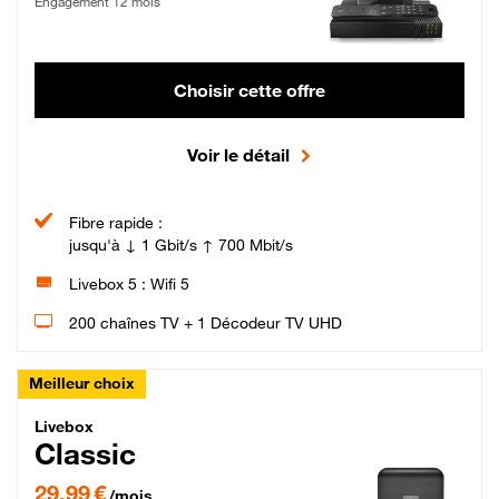
Engagement 12 mois
Choisir cette offre
Voir le détail
Fibre rapide :
jusqu'à ↓ 1 Gbit/s ↑ 700 Mbit/s
Livebox 5 : Wifi 5
200 chaînes TV + 1 Décodeur TV UHD
Meilleur choix
Livebox Classic Fibre
Livebox
Classic
29,99 € par mois pendant 12 mois puis 42,99 € par mois, Engagement 12 moi
29,99 €
/mois