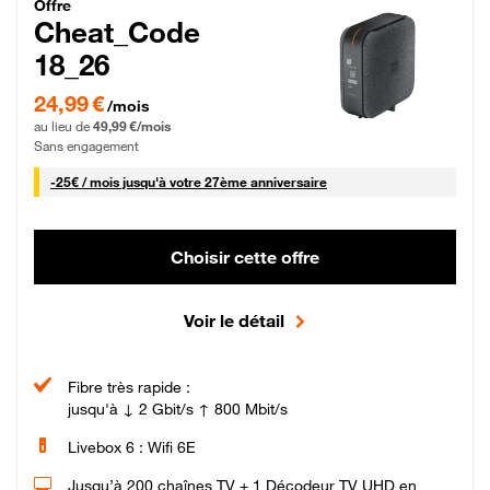
Cheat_Code Fibre_18_26
Offre
Cheat_Code
18_26
24,99 € par mois pendant 0 mois puis 49,99 € par mois, Sans engagement
24,99 €
/mois
au lieu de
49,99 €/mois
Sans engagement
25 € par mois
-
25€ / mois
jusqu'à votre 27ème anniversaire
Choisir cette offre
Voir le détail
Fibre très rapide :
jusqu'à ↓ 2 Gbit/s ↑ 800 Mbit/s
Livebox 6 : Wifi 6E
Jusqu’à 200 chaînes TV + 1 Décodeur TV UHD en