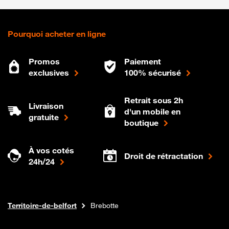
Pourquoi acheter en ligne
Promos
Paiement
exclusives
100% sécurisé
Retrait sous 2h
Livraison
d'un mobile en
gratuite
boutique
À vos cotés
Droit de rétractation
24h/24
Internet fibre
Boutique Orange
Bourgogne-franche-comte
Territoire-de-belfort
Brebotte