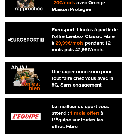
20 € par mois
-
20€/mois
avec Orange
Maison Protégée
Eurosport 1 inclus à partir de
l’offre Livebox Classic Fibre
29,99 € par mois
à
29,99€/mois
pendant 12
42,99 € par m
mois puis
42,99€/mois
Une super connexion pour
tout faire chez vous avec la
5G. Sans engagement
Le meilleur du sport vous
attend :
1 mois offert
à
L’Équipe sur toutes les
offres Fibre