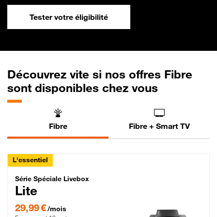
Tester votre éligibilité
Découvrez vite si nos offres Fibre
sont disponibles chez vous
Fibre
Fibre + Smart TV
L'essentiel
Série Spéciale Livebox Lite Fibre
Série Spéciale Livebox
Lite
29,99 € par mois , Engagement 12 mois
29,99 €
/mois