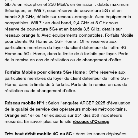
Gbit/s en réception et 250 Mbit/s en émission : débits maximum
théoriques, en Wifi 7, sous réserve de couverture 5G+ et en
bande 3,5 GHz, détails sur reseaux.orange.fr. Avec équipements
compatibles. Wifi 7 : en dual band, 2,4 GHz et 5 GHz sous
réserve de couverture 5G+ et en bande 3,5 GHz, détails sur
reseaux.orange.fr. Avec équipements compatibles. Forfaits Mobile
pour clients 4G Home ou 5G+ Home : Offre réservée aux
particuliers membres du foyer du client détenteur de l'offre 4G
Home ou 5G+ Home, dans la limite de 5 forfaits par foyer. Perte
de la remise en cas de résiliation ou de changement d’offre.
Forfaits Mobile pour clients 5G+ Home
: Offre réservée aux
particuliers membres du foyer du client détenteur de l'offre 5G+
Home, dans la limite de 5 forfaits. Perte de la remise en cas de
résiliation ou de changement d’offre.
Réseau mobile N°1 :
Selon l’enquête ARCEP 2025 d’évaluation
de la qualité de service des opérateurs mobiles métropolitains,
Orange est 1er ou 1er ex æquo sur 251 des 258 indicateurs
mesurés. En savoir plus sur le site
réseaux d'Orange
Très haut débit mobile 4G ou 5G :
dans les zones déployées.