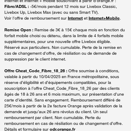
internet et internet + mobile souscrivant à partir d’orange.fr :
Fibre/ADSL :
-5€/mois pendant 12 mois sur Livebox Classic,
Livebox Up, Livebox Max (avec ou sans Smart TV).
Voir l'offre de remboursement sur
Internet
et
Internet+Mobile
.
Remise Open :
Remise de 3€ à 15€ chaque mois en fonction du
forfait mobile choisi ou détenu, dans la limite de 4 forfaits mobile
supplémentaires, pour une nouvelle offre Livebox éligible.
Réservé aux particuliers. Non cumulable. Perte de la remise en
cas de changement d'offre, de résiliation ou de demande de
suppression par le client internet.
Offre Cheat_Code_Fibre_18_26 :
Offre soumise à conditions,
valable à partir du 10/04/2025 en France métropolitaine, sous
réserve d’éligibilité et d’équipements compatibles, pour la
souscription à l’offre Cheat_Code_Fibre_18_26 par des clients
âgés de 18 à 26 ans et 6 mois maximum, sur présentation d’une
carte d’identité. Sans engagement. Remboursement différé de
25€/mois à partir de la 2e facture Orange après validation de la
demande et jusqu’aux 26 ans révolus du client. Un seul
remboursement par client. Non cumulable. Perte du
remboursement en cas de résiliation ou de changement d’offre.
Détails et formulaire sur
odr.orange.fr