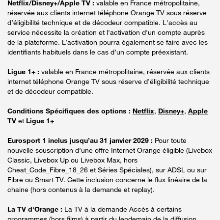
Netflix/Disney+/Apple TV :
valable en France métropolitaine,
réservée aux clients internet téléphone Orange TV sous réserve
d’éligibilité technique et de décodeur compatible. L'accès au
service nécessite la création et l'activation d'un compte auprès
de la plateforme. L’activation pourra également se faire avec les
identifiants habituels dans le cas d’un compte préexistant.
Ligue 1+ :
valable en France métropolitaine, réservée aux clients
internet téléphone Orange TV sous réserve d’éligibilité technique
et de décodeur compatible.
Conditions Spécifiques des options :
Netflix
,
Disney+
,
Apple
TV
et
Ligue 1+
Eurosport 1 inclus jusqu’au 31 janvier 2029 :
Pour toute
nouvelle souscription d’une offre Internet Orange éligible (Livebox
Classic, Livebox Up ou Livebox Max, hors
Cheat_Code_Fibre_18_26 et Séries Spéciales), sur ADSL ou sur
Fibre ou Smart TV. Cette inclusion concerne le flux linéaire de la
chaine (hors contenus à la demande et replay).
La TV d'Orange :
La TV à la demande Accès à certains
programmes (hors films) à partir du lendemain de la diffusion