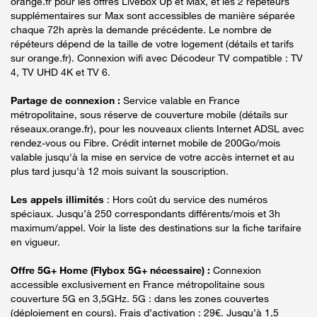
orange.fr pour les offres Livebox Up et Max, et les 2 répéteurs
supplémentaires sur Max sont accessibles de manière séparée
chaque 72h après la demande précédente. Le nombre de
répéteurs dépend de la taille de votre logement (détails et tarifs
sur orange.fr). Connexion wifi avec Décodeur TV compatible : TV
4, TV UHD 4K et TV 6.
Partage de connexion :
Service valable en France
métropolitaine, sous réserve de couverture mobile (détails sur
réseaux.orange.fr), pour les nouveaux clients Internet ADSL avec
rendez-vous ou Fibre. Crédit internet mobile de 200Go/mois
valable jusqu'à la mise en service de votre accès internet et au
plus tard jusqu'à 12 mois suivant la souscription.
Les appels illimités
: Hors coût du service des numéros
spéciaux. Jusqu’à 250 correspondants différents/mois et 3h
maximum/appel. Voir la liste des destinations sur la fiche tarifaire
en vigueur.
Offre 5G+ Home (Flybox 5G+ nécessaire) :
Connexion
accessible exclusivement en France métropolitaine sous
couverture 5G en 3,5GHz. 5G : dans les zones couvertes
(déploiement en cours). Frais d’activation : 29€. Jusqu’à 1,5