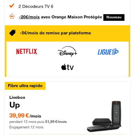
2 Décodeurs TV 6
-20€/mois
avec Orange Maison Protégée
Nouveau
-5€/mois de remise par plateforme
Fibre ultra rapide
Livebox Up Fibre
Livebox
Up
39,99 € par mois pendant 12 mois puis 51,99 € par mois, Engagement 12 moi
39,99 €
/mois
pendant 12 mois puis
51,99 €/mois
Engagement 12 mois