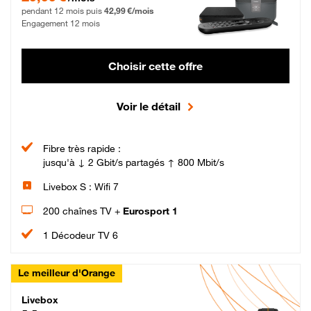
pendant 12 mois puis
42,99 €/mois
Engagement 12 mois
Choisir cette offre
Voir le détail
Fibre très rapide :
jusqu'à ↓ 2 Gbit/s partagés ↑ 800 Mbit/s
Livebox S : Wifi 7
200 chaînes TV +
Eurosport 1
1 Décodeur TV 6
Le meilleur d'Orange
Livebox Max Fibre
Livebox