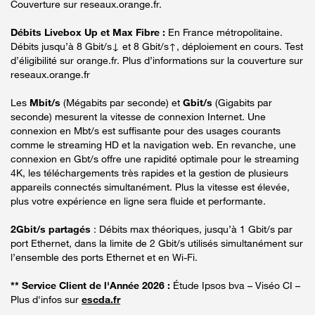
Couverture sur reseaux.orange.fr.
Débits Livebox Up et Max Fibre :
En France métropolitaine.
Débits jusqu’à 8 Gbit/s↓ et 8 Gbit/s↑, déploiement en cours. Test
d’éligibilité sur orange.fr. Plus d’informations sur la couverture sur
reseaux.orange.fr
Les
Mbit/s
(Mégabits par seconde) et
Gbit/s
(Gigabits par
seconde) mesurent la vitesse de connexion Internet. Une
connexion en Mbt/s est suffisante pour des usages courants
comme le streaming HD et la navigation web. En revanche, une
connexion en Gbt/s offre une rapidité optimale pour le streaming
4K, les téléchargements très rapides et la gestion de plusieurs
appareils connectés simultanément. Plus la vitesse est élevée,
plus votre expérience en ligne sera fluide et performante.
2Gbit/s partagés
: Débits max théoriques, jusqu’à 1 Gbit/s par
port Ethernet, dans la limite de 2 Gbit/s utilisés simultanément sur
l’ensemble des ports Ethernet et en Wi-Fi.
** Service Client de l'Année 2026 :
Étude Ipsos bva – Viséo CI –
Plus d'infos sur
escda.fr