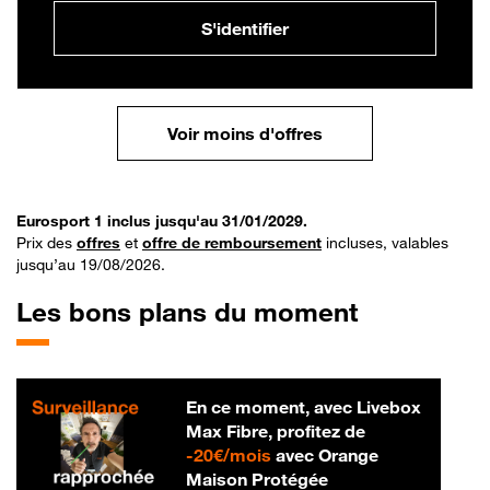
S'identifier
Voir moins d'offres
Eurosport 1 inclus jusqu'au 31/01/2029.
Prix des
offres
et
offre de remboursement
incluses, valables
jusqu’au 19/08/2026.
Les bons plans du moment
En ce moment, avec Livebox
Max Fibre, profitez de
20 € par mois
-
20€/mois
avec Orange
Maison Protégée