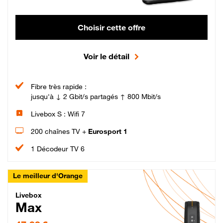
Choisir cette offre
Voir le détail
Fibre très rapide :
jusqu'à ↓ 2 Gbit/s partagés ↑ 800 Mbit/s
Livebox S : Wifi 7
200 chaînes TV +
Eurosport 1
1 Décodeur TV 6
Le meilleur d'Orange
Livebox Max Fibre
Livebox
Max
47,99 € par mois pendant 12 mois puis 57,99 € par mois, Engagement 12 moi