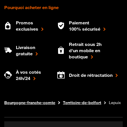
Pourquoi acheter en ligne
Promos
Paiement
exclusives
100% sécurisé
Retrait sous 2h
Livraison
d'un mobile en
gratuite
boutique
À vos cotés
Droit de rétractation
24h/24
Internet fibre
Boutique Orange
Bourgogne-franche-comte
Territoire-de-belfort
Lepuix