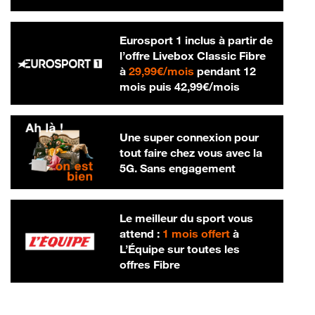
Eurosport 1 inclus à partir de
l’offre Livebox Classic Fibre
29,99 € par mois
à
29,99€/mois
pendant 12
42,99 € par m
mois puis
42,99€/mois
Une super connexion pour
tout faire chez vous avec la
5G. Sans engagement
Le meilleur du sport vous
attend :
1 mois offert
à
L’Équipe sur toutes les
offres Fibre