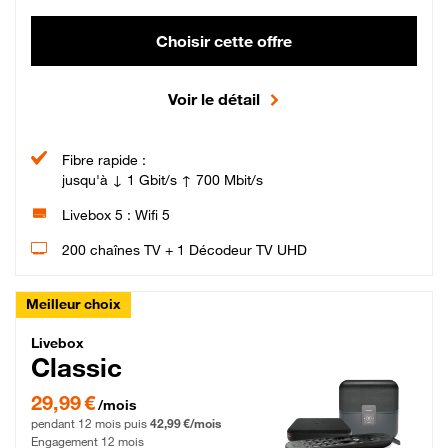
Choisir cette offre
Voir le détail
Fibre rapide :
jusqu'à ↓ 1 Gbit/s ↑ 700 Mbit/s
Livebox 5 : Wifi 5
200 chaînes TV + 1 Décodeur TV UHD
Meilleur choix
Livebox Classic Fibre
Livebox
Classic
29,99 € par mois pendant 12 mois puis 42,99 € par mois, Engagement 12 moi
29,99 €
/mois
pendant 12 mois puis
42,99 €/mois
Engagement 12 mois