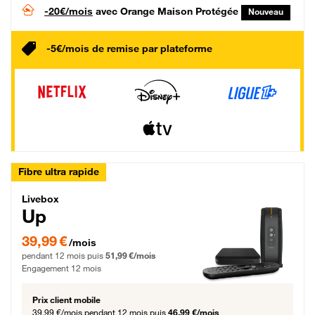
-20€/mois
avec Orange Maison Protégée
Nouveau
-5€/mois de remise par plateforme
Fibre ultra rapide
Livebox Up Fibre
Livebox
Up
39,99 € par mois pendant 12 mois puis 51,99 € par mois, Engagement 12 moi
39,99 €
/mois
pendant 12 mois puis
51,99 €/mois
Engagement 12 mois
Prix client mobile
39,99 €/mois
pendant 12 mois puis
46,99 €/mois