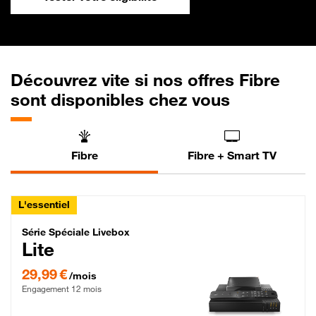
Découvrez vite si nos offres Fibre
sont disponibles chez vous
Fibre
Fibre + Smart TV
L'essentiel
Série Spéciale Livebox Lite Fibre
Série Spéciale Livebox
Lite
29,99 € par mois , Engagement 12 mois
29,99 €
/mois
Engagement 12 mois