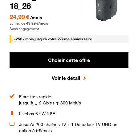
18_26
24,99 € par mois pendant 0 mois puis 49,99 € par mois, Sans engagement
24,99 €
/mois
au lieu de
49,99 €/mois
Sans engagement
25 € par mois
-
25€ / mois
jusqu'à votre 27ème anniversaire
Choisir cette offre
Voir le détail
Fibre très rapide :
jusqu'à ↓ 2 Gbit/s ↑ 800 Mbit/s
Livebox 6 : Wifi 6E
Jusqu’à 200 chaînes TV + 1 Décodeur TV UHD en
option à 5€/mois