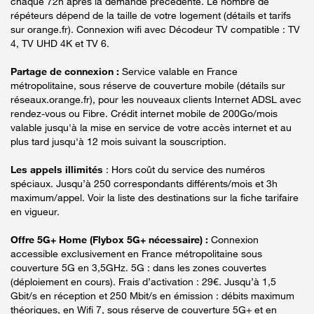
chaque 72h après la demande précédente. Le nombre de
répéteurs dépend de la taille de votre logement (détails et tarifs
sur orange.fr). Connexion wifi avec Décodeur TV compatible : TV
4, TV UHD 4K et TV 6.
Partage de connexion :
Service valable en France
métropolitaine, sous réserve de couverture mobile (détails sur
réseaux.orange.fr), pour les nouveaux clients Internet ADSL avec
rendez-vous ou Fibre. Crédit internet mobile de 200Go/mois
valable jusqu'à la mise en service de votre accès internet et au
plus tard jusqu'à 12 mois suivant la souscription.
Les appels illimités
: Hors coût du service des numéros
spéciaux. Jusqu’à 250 correspondants différents/mois et 3h
maximum/appel. Voir la liste des destinations sur la fiche tarifaire
en vigueur.
Offre 5G+ Home (Flybox 5G+ nécessaire) :
Connexion
accessible exclusivement en France métropolitaine sous
couverture 5G en 3,5GHz. 5G : dans les zones couvertes
(déploiement en cours). Frais d’activation : 29€. Jusqu’à 1,5
Gbit/s en réception et 250 Mbit/s en émission : débits maximum
théoriques, en Wifi 7, sous réserve de couverture 5G+ et en