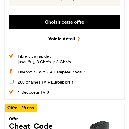
Choisir cette offre
Voir le détail
Fibre ultra rapide :
jusqu'à ↓ 8 Gbit/s ↑ 8 Gbit/s
Livebox 7 : Wifi 7 + 1 Répéteur Wifi 7
200 chaînes TV +
Eurosport 1
1 Décodeur TV 6
Offre - 26 ans
Cheat_Code Fibre_18_26
Offre
Cheat_Code