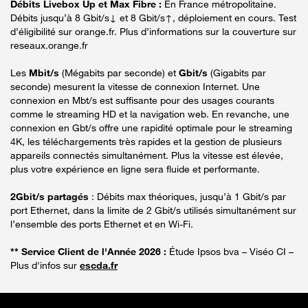
Débits Livebox Up et Max Fibre :
En France métropolitaine.
Débits jusqu’à 8 Gbit/s↓ et 8 Gbit/s↑, déploiement en cours. Test
d’éligibilité sur orange.fr. Plus d’informations sur la couverture sur
reseaux.orange.fr
Les
Mbit/s
(Mégabits par seconde) et
Gbit/s
(Gigabits par
seconde) mesurent la vitesse de connexion Internet. Une
connexion en Mbt/s est suffisante pour des usages courants
comme le streaming HD et la navigation web. En revanche, une
connexion en Gbt/s offre une rapidité optimale pour le streaming
4K, les téléchargements très rapides et la gestion de plusieurs
appareils connectés simultanément. Plus la vitesse est élevée,
plus votre expérience en ligne sera fluide et performante.
2Gbit/s partagés
: Débits max théoriques, jusqu’à 1 Gbit/s par
port Ethernet, dans la limite de 2 Gbit/s utilisés simultanément sur
l’ensemble des ports Ethernet et en Wi-Fi.
** Service Client de l'Année 2026 :
Étude Ipsos bva – Viséo CI –
Plus d'infos sur
escda.fr