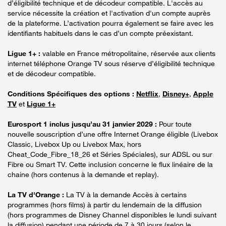
d’éligibilité technique et de décodeur compatible. L'accès au
service nécessite la création et l'activation d'un compte auprès
de la plateforme. L’activation pourra également se faire avec les
identifiants habituels dans le cas d’un compte préexistant.
Ligue 1+ :
valable en France métropolitaine, réservée aux clients
internet téléphone Orange TV sous réserve d’éligibilité technique
et de décodeur compatible.
Conditions Spécifiques des options :
Netflix
,
Disney+
,
Apple
TV
et
Ligue 1+
Eurosport 1 inclus jusqu’au 31 janvier 2029 :
Pour toute
nouvelle souscription d’une offre Internet Orange éligible (Livebox
Classic, Livebox Up ou Livebox Max, hors
Cheat_Code_Fibre_18_26 et Séries Spéciales), sur ADSL ou sur
Fibre ou Smart TV. Cette inclusion concerne le flux linéaire de la
chaine (hors contenus à la demande et replay).
La TV d'Orange :
La TV à la demande Accès à certains
programmes (hors films) à partir du lendemain de la diffusion
(hors programmes de Disney Channel disponibles le lundi suivant
la diffusion) pendant une période de 7 à 30 jours (selon le