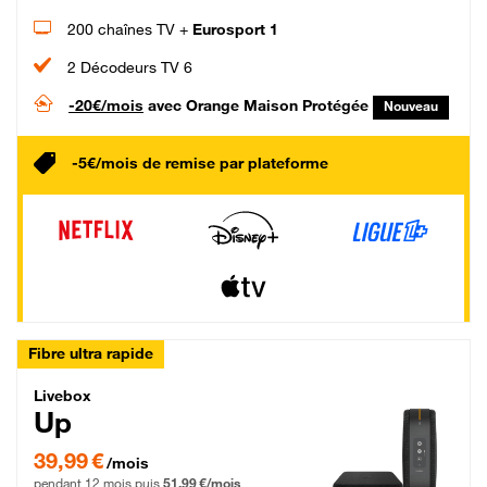
200 chaînes TV +
Eurosport 1
2 Décodeurs TV 6
-20€/mois
avec Orange Maison Protégée
Nouveau
-5€/mois de remise par plateforme
Fibre ultra rapide
Livebox Up Fibre
Livebox
Up
39,99 € par mois pendant 12 mois puis 51,99 € par mois, Engagement 12 moi
39,99 €
/mois
pendant 12 mois puis
51,99 €/mois