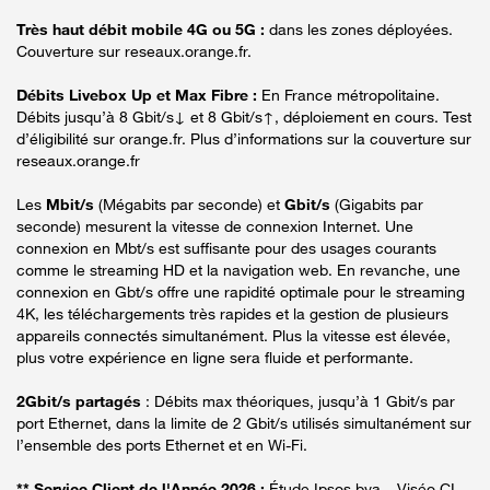
Très haut débit mobile 4G ou 5G :
dans les zones déployées.
Couverture sur reseaux.orange.fr.
Débits Livebox Up et Max Fibre :
En France métropolitaine.
Débits jusqu’à 8 Gbit/s↓ et 8 Gbit/s↑, déploiement en cours. Test
d’éligibilité sur orange.fr. Plus d’informations sur la couverture sur
reseaux.orange.fr
Les
Mbit/s
(Mégabits par seconde) et
Gbit/s
(Gigabits par
seconde) mesurent la vitesse de connexion Internet. Une
connexion en Mbt/s est suffisante pour des usages courants
comme le streaming HD et la navigation web. En revanche, une
connexion en Gbt/s offre une rapidité optimale pour le streaming
4K, les téléchargements très rapides et la gestion de plusieurs
appareils connectés simultanément. Plus la vitesse est élevée,
plus votre expérience en ligne sera fluide et performante.
2Gbit/s partagés
: Débits max théoriques, jusqu’à 1 Gbit/s par
port Ethernet, dans la limite de 2 Gbit/s utilisés simultanément sur
l’ensemble des ports Ethernet et en Wi-Fi.
** Service Client de l'Année 2026 :
Étude Ipsos bva – Viséo CI –