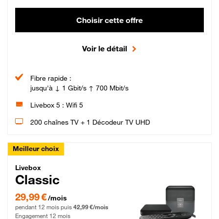
Choisir cette offre
Voir le détail
Fibre rapide :
jusqu'à ↓ 1 Gbit/s ↑ 700 Mbit/s
Livebox 5 : Wifi 5
200 chaînes TV + 1 Décodeur TV UHD
Meilleur choix
Livebox Classic Fibre
Livebox
Classic
29,99 € par mois pendant 12 mois puis 42,99 € par mois, Engagement 12 moi
29,99 €
/mois
pendant 12 mois puis
42,99 €/mois
Engagement 12 mois