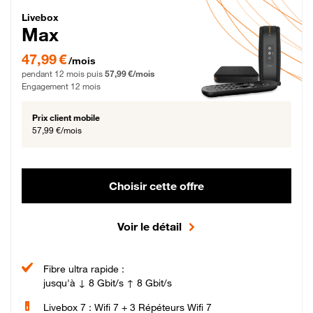
Livebox Max Fibre
Livebox
Max
47,99 € par mois pendant 12 mois puis 57,99 € par mois, Engagement 12 moi
47,99 €
/mois
pendant 12 mois puis
57,99 €/mois
Engagement 12 mois
Prix client mobile
57,99 €/mois
Choisir cette offre
Voir le détail
Fibre ultra rapide :
jusqu'à ↓ 8 Gbit/s ↑ 8 Gbit/s
Livebox 7 : Wifi 7 + 3 Répéteurs Wifi 7