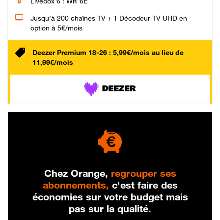
Livebox 6 : Wifi 6E
Jusqu’à 200 chaînes TV + 1 Décodeur TV UHD en
option à 5€/mois
Deezer Premium 18-26 : 5,99€/mois au lieu de
11,99€/mois
Chez Orange,
regrouper ses
abonnements,
c'est faire des
économies sur votre budget mais
pas sur la qualité.