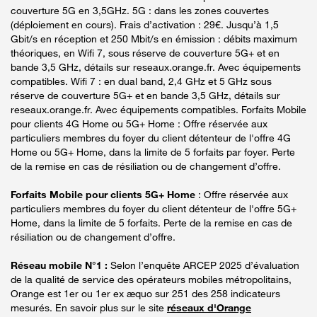
couverture 5G en 3,5GHz. 5G : dans les zones couvertes
(déploiement en cours). Frais d’activation : 29€. Jusqu’à 1,5
Gbit/s en réception et 250 Mbit/s en émission : débits maximum
théoriques, en Wifi 7, sous réserve de couverture 5G+ et en
bande 3,5 GHz, détails sur reseaux.orange.fr. Avec équipements
compatibles. Wifi 7 : en dual band, 2,4 GHz et 5 GHz sous
réserve de couverture 5G+ et en bande 3,5 GHz, détails sur
reseaux.orange.fr. Avec équipements compatibles. Forfaits Mobile
pour clients 4G Home ou 5G+ Home : Offre réservée aux
particuliers membres du foyer du client détenteur de l'offre 4G
Home ou 5G+ Home, dans la limite de 5 forfaits par foyer. Perte
de la remise en cas de résiliation ou de changement d’offre.
Forfaits Mobile pour clients 5G+ Home
: Offre réservée aux
particuliers membres du foyer du client détenteur de l'offre 5G+
Home, dans la limite de 5 forfaits. Perte de la remise en cas de
résiliation ou de changement d’offre.
Réseau mobile N°1 :
Selon l’enquête ARCEP 2025 d’évaluation
de la qualité de service des opérateurs mobiles métropolitains,
Orange est 1er ou 1er ex æquo sur 251 des 258 indicateurs
mesurés. En savoir plus sur le site
réseaux d'Orange