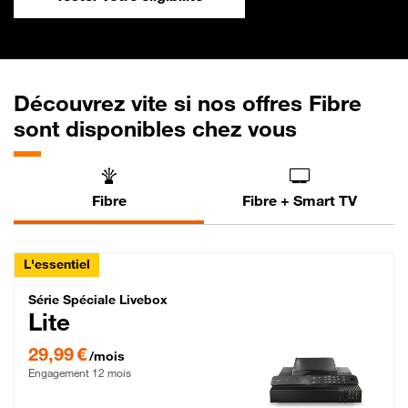
Découvrez vite si nos offres Fibre
sont disponibles chez vous
Fibre
Fibre + Smart TV
L'essentiel
Série Spéciale Livebox Lite Fibre
Série Spéciale Livebox
Lite
29,99 € par mois , Engagement 12 mois
29,99 €
/mois
Engagement 12 mois