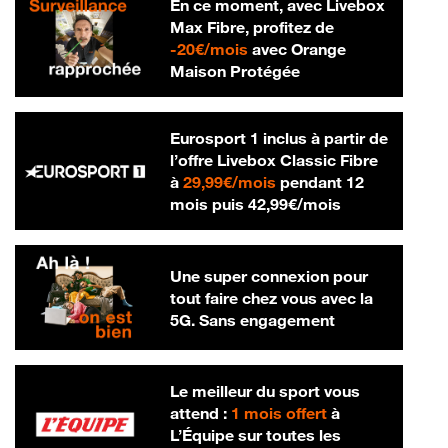
En ce moment, avec Livebox
Max Fibre, profitez de
20 € par mois
-
20€/mois
avec Orange
Maison Protégée
Eurosport 1 inclus à partir de
l’offre Livebox Classic Fibre
29,99 € par mois
à
29,99€/mois
pendant 12
42,99 € par m
mois puis
42,99€/mois
Une super connexion pour
tout faire chez vous avec la
5G. Sans engagement
Le meilleur du sport vous
attend :
1 mois offert
à
L’Équipe sur toutes les