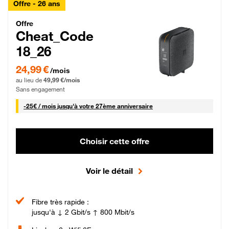
Offre - 26 ans
Cheat_Code Fibre_18_26
Offre
Cheat_Code
18_26
24,99 € par mois pendant 0 mois puis 49,99 € par mois, Sans engagement
24,99 €
/mois
au lieu de
49,99 €/mois
Sans engagement
25 € par mois
-
25€ / mois
jusqu'à votre 27ème anniversaire
Choisir cette offre
Voir le détail
Fibre très rapide :
jusqu'à ↓ 2 Gbit/s ↑ 800 Mbit/s