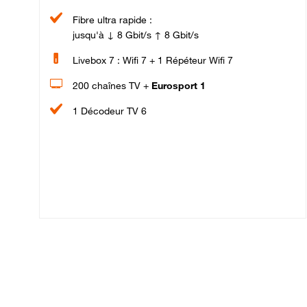
Fibre ultra rapide :
jusqu'à ↓ 8 Gbit/s ↑ 8 Gbit/s
Livebox 7 : Wifi 7 + 1 Répéteur Wifi 7
200 chaînes TV +
Eurosport 1
1 Décodeur TV 6