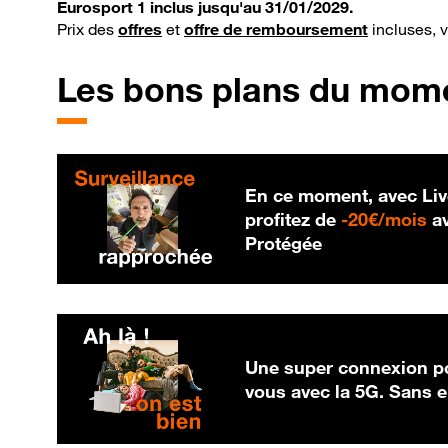
Eurosport 1 inclus jusqu'au 31/01/2029.
Prix des
offres
et
offre de remboursement
incluses, 
Les bons plans du mom
En ce moment, avec Liv
20
profitez de
-
20€/mois
av
Protégée
Une super connexion po
vous avec la 5G. Sans