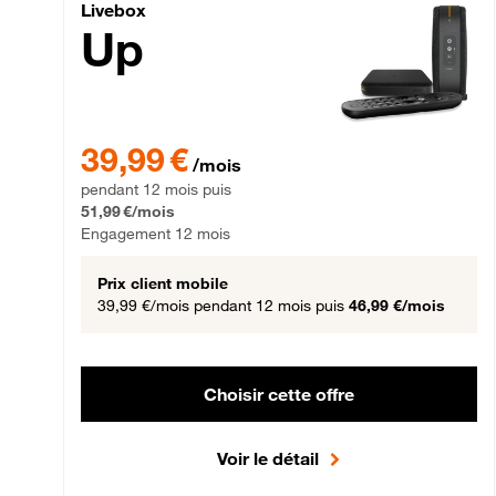
Livebox Up Fibre
Livebox
Up
39,99 € par mois pendant 12 mois puis 51,99 € par mois,
39,99 €
/mois
pendant 12 mois puis
51,99 €/mois
Engagement 12 mois
Prix client mobile
39,99 €/mois
pendant 12 mois puis
46,99 €/mois
Choisir cette offre
Voir le détail