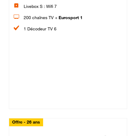
Livebox S : Wifi 7
200 chaînes TV +
Eurosport 1
1 Décodeur TV 6
Offre - 26 ans