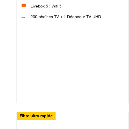
Livebox 5 : Wifi 5
200 chaînes TV + 1 Décodeur TV UHD
Fibre ultra rapide