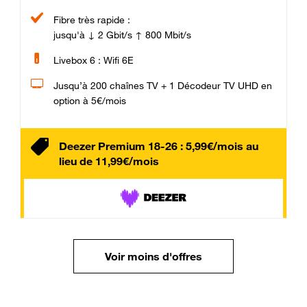
Fibre très rapide :
jusqu'à ↓ 2 Gbit/s ↑ 800 Mbit/s
Livebox 6 : Wifi 6E
Jusqu’à 200 chaînes TV + 1 Décodeur TV UHD en
option à 5€/mois
Deezer Premium 18-26 : 5,99€/mois au
lieu de 11,99€/mois
Voir moins d'offres