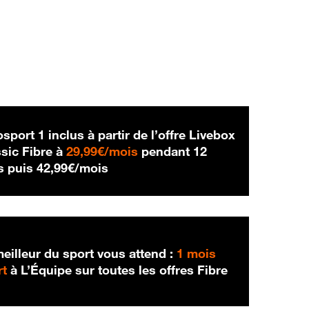
sport 1 inclus à partir de l’offre Livebox
29,99 € par mois
sic Fibre à
29,99€/mois
pendant 12
42,99 € par mois
s puis
42,99€/mois
eilleur du sport vous attend :
1 mois
rt
à L’Équipe sur toutes les offres Fibre