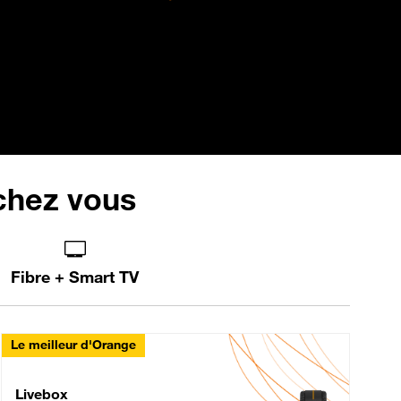
 chez vous
Fibre + Smart TV
Le meilleur d'Orange
Livebox Max Fibre
Livebox