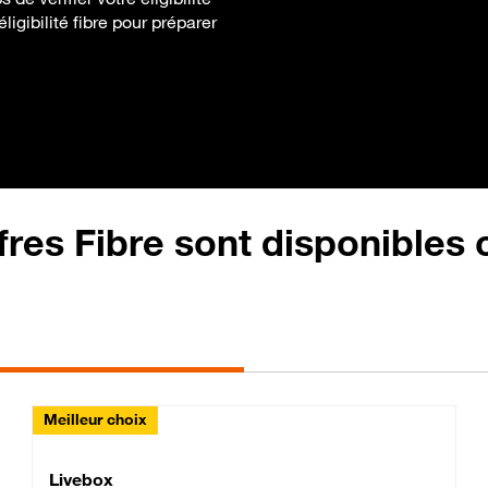
igibilité fibre pour préparer
fres Fibre sont disponibles
Meilleur choix
Lite Fibre
Livebox Classic Fibre
Livebox