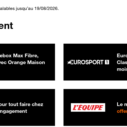
valables jusqu’au 19/08/2026.
ent
ebox Max Fibre,
Euro
 € par mois
ec Orange Maison
Clas
moi
ur tout faire chez
Le m
 engagement
offe