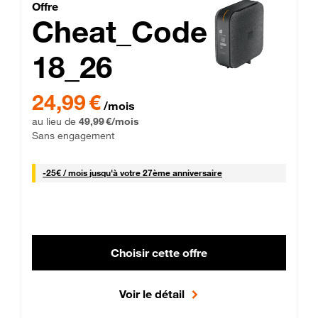
Cheat_Code Fibre_18_26
Offre
Cheat_Code
18_26
 Engagement 12 mois
24,99 € par mois pendant 0 mois puis 49,99 € par mois, Sans 
24,99 €
/mois
au lieu de
49,99 €/mois
Sans engagement
25 € par mois
-
25€ / mois
jusqu'à votre 27ème anniversaire
Choisir cette offre
Voir le détail