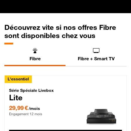
Découvrez vite si nos offres Fibre
sont disponibles chez vous
Fibre
Fibre + Smart TV
L'essentiel
Série Spéciale Livebox Lite Fibre
Série Spéciale Livebox
Lite
29,99 € par mois , Engagement 12 mois
29,99 €
/mois
Engagement 12 mois