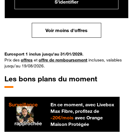
S'identifier
Voir moins d'offres
Eurosport 1 inclus jusqu'au 31/01/2029.
Prix des
offres
et
offre de remboursement
incluses, valables
jusqu’au 19/08/2026.
Les bons plans du moment
En ce moment, avec Livebox
Max Fibre, profitez de
20 € par mois
-
20€/mois
avec Orange
Maison Protégée