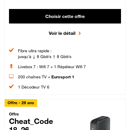
Choisir cette offre
Voir le détail
Fibre ultra rapide :
jusqu'à ↓ 8 Gbit/s ↑ 8 Gbit/s
Livebox 7 : Wifi 7 + 1 Répéteur Wifi 7
200 chaînes TV +
Eurosport 1
1 Décodeur TV 6
Offre - 26 ans
Cheat_Code Fibre_18_26
Offre
Cheat_Code
18_26