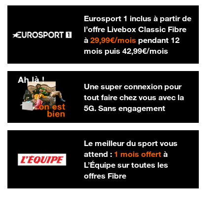
Eurosport 1 inclus à partir de
l’offre Livebox Classic Fibre
29,99 € par mois
à
29,99€/mois
pendant 12
42,99 € par m
mois puis
42,99€/mois
Une super connexion pour
tout faire chez vous avec la
5G. Sans engagement
Le meilleur du sport vous
attend :
1 mois offert
à
L’Équipe sur toutes les
offres Fibre