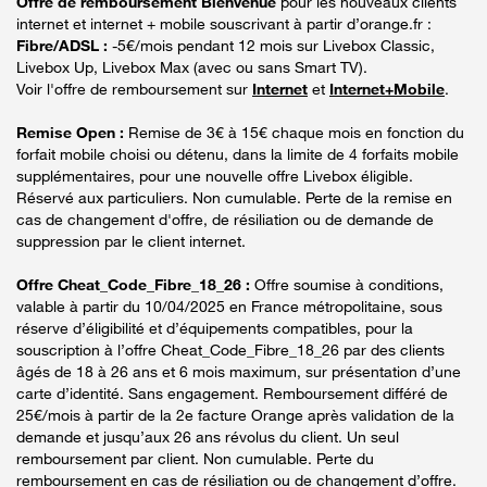
Offre de remboursement Bienvenue
pour les nouveaux clients
internet et internet + mobile souscrivant à partir d’orange.fr :
Fibre/ADSL :
-5€/mois pendant 12 mois sur Livebox Classic,
Livebox Up, Livebox Max (avec ou sans Smart TV).
Voir l'offre de remboursement sur
Internet
et
Internet+Mobile
.
Remise Open :
Remise de 3€ à 15€ chaque mois en fonction du
forfait mobile choisi ou détenu, dans la limite de 4 forfaits mobile
supplémentaires, pour une nouvelle offre Livebox éligible.
Réservé aux particuliers. Non cumulable. Perte de la remise en
cas de changement d'offre, de résiliation ou de demande de
suppression par le client internet.
Offre Cheat_Code_Fibre_18_26 :
Offre soumise à conditions,
valable à partir du 10/04/2025 en France métropolitaine, sous
réserve d’éligibilité et d’équipements compatibles, pour la
souscription à l’offre Cheat_Code_Fibre_18_26 par des clients
âgés de 18 à 26 ans et 6 mois maximum, sur présentation d’une
carte d’identité. Sans engagement. Remboursement différé de
25€/mois à partir de la 2e facture Orange après validation de la
demande et jusqu’aux 26 ans révolus du client. Un seul
remboursement par client. Non cumulable. Perte du
remboursement en cas de résiliation ou de changement d’offre.