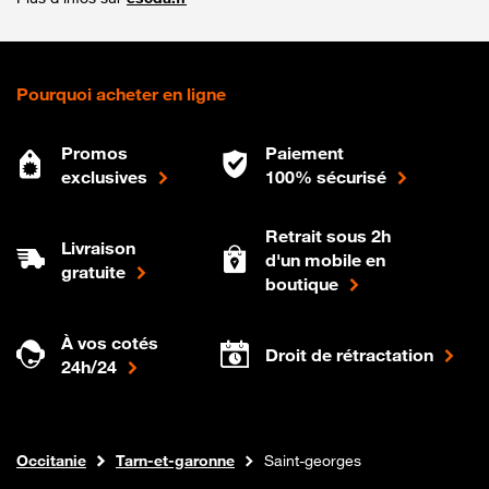
Pourquoi acheter en ligne
Promos
Paiement
exclusives
100% sécurisé
Retrait sous 2h
Livraison
d'un mobile en
gratuite
boutique
À vos cotés
Droit de rétractation
24h/24
Internet fibre
Boutique Orange
Occitanie
Tarn-et-garonne
Saint-georges