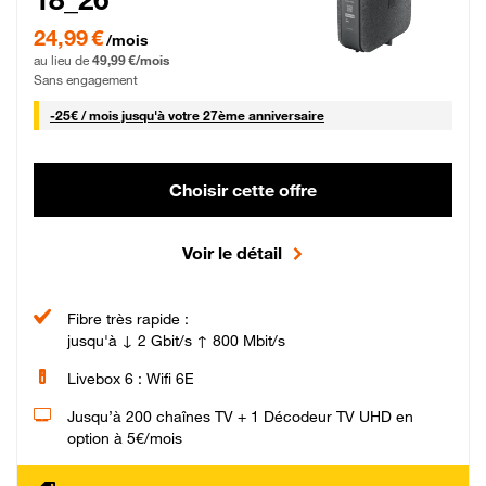
24,99 € par mois pendant 0 mois puis 49,99 € par mois, Sans engagement
24,99 €
/mois
au lieu de
49,99 €/mois
Sans engagement
25 € par mois
-
25€ / mois
jusqu'à votre 27ème anniversaire
Choisir cette offre
Voir le détail
Fibre très rapide :
jusqu'à ↓ 2 Gbit/s ↑ 800 Mbit/s
Livebox 6 : Wifi 6E
Jusqu’à 200 chaînes TV + 1 Décodeur TV UHD en
option à 5€/mois