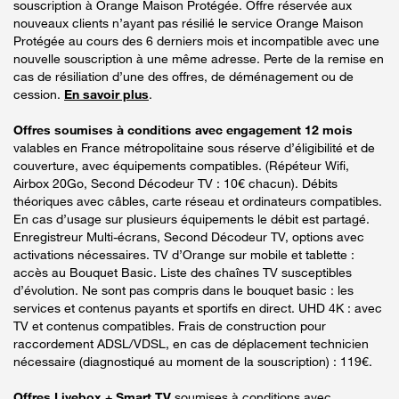
souscription à Orange Maison Protégée. Offre réservée aux
nouveaux clients n’ayant pas résilié le service Orange Maison
Protégée au cours des 6 derniers mois et incompatible avec une
nouvelle souscription à une même adresse. Perte de la remise en
cas de résiliation d’une des offres, de déménagement ou de
cession.
En savoir plus
.
Offres soumises à conditions avec engagement 12 mois
valables en France métropolitaine sous réserve d’éligibilité et de
couverture, avec équipements compatibles. (Répéteur Wifi,
Airbox 20Go, Second Décodeur TV : 10€ chacun). Débits
théoriques avec câbles, carte réseau et ordinateurs compatibles.
En cas d’usage sur plusieurs équipements le débit est partagé.
Enregistreur Multi-écrans, Second Décodeur TV, options avec
activations nécessaires. TV d’Orange sur mobile et tablette :
accès au Bouquet Basic. Liste des chaînes TV susceptibles
d’évolution. Ne sont pas compris dans le bouquet basic : les
services et contenus payants et sportifs en direct. UHD 4K : avec
TV et contenus compatibles. Frais de construction pour
raccordement ADSL/VDSL, en cas de déplacement technicien
nécessaire (diagnostiqué au moment de la souscription) : 119€.
Offres Livebox + Smart TV
soumises à conditions avec