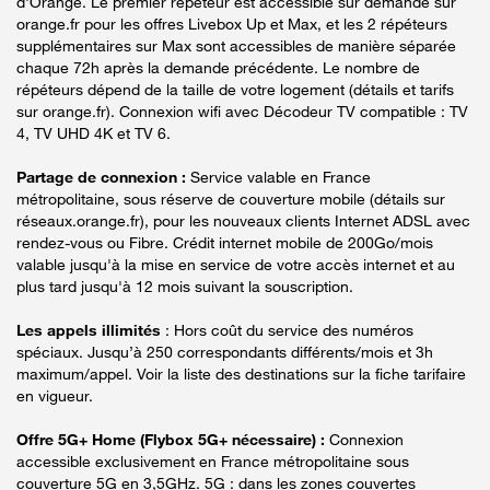
d'Orange. Le premier répéteur est accessible sur demande sur
orange.fr pour les offres Livebox Up et Max, et les 2 répéteurs
supplémentaires sur Max sont accessibles de manière séparée
chaque 72h après la demande précédente. Le nombre de
répéteurs dépend de la taille de votre logement (détails et tarifs
sur orange.fr). Connexion wifi avec Décodeur TV compatible : TV
4, TV UHD 4K et TV 6.
Partage de connexion :
Service valable en France
métropolitaine, sous réserve de couverture mobile (détails sur
réseaux.orange.fr), pour les nouveaux clients Internet ADSL avec
rendez-vous ou Fibre. Crédit internet mobile de 200Go/mois
valable jusqu'à la mise en service de votre accès internet et au
plus tard jusqu'à 12 mois suivant la souscription.
Les appels illimités
: Hors coût du service des numéros
spéciaux. Jusqu’à 250 correspondants différents/mois et 3h
maximum/appel. Voir la liste des destinations sur la fiche tarifaire
en vigueur.
Offre 5G+ Home (Flybox 5G+ nécessaire) :
Connexion
accessible exclusivement en France métropolitaine sous
couverture 5G en 3,5GHz. 5G : dans les zones couvertes