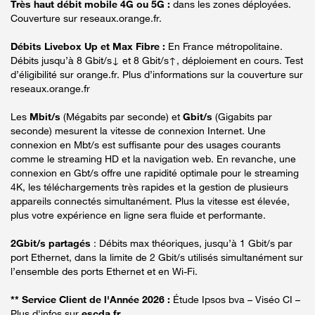
Très haut débit mobile 4G ou 5G :
dans les zones déployées.
Couverture sur reseaux.orange.fr.
Débits Livebox Up et Max Fibre :
En France métropolitaine.
Débits jusqu’à 8 Gbit/s↓ et 8 Gbit/s↑, déploiement en cours. Test
d’éligibilité sur orange.fr. Plus d’informations sur la couverture sur
reseaux.orange.fr
Les
Mbit/s
(Mégabits par seconde) et
Gbit/s
(Gigabits par
seconde) mesurent la vitesse de connexion Internet. Une
connexion en Mbt/s est suffisante pour des usages courants
comme le streaming HD et la navigation web. En revanche, une
connexion en Gbt/s offre une rapidité optimale pour le streaming
4K, les téléchargements très rapides et la gestion de plusieurs
appareils connectés simultanément. Plus la vitesse est élevée,
plus votre expérience en ligne sera fluide et performante.
2Gbit/s partagés
: Débits max théoriques, jusqu’à 1 Gbit/s par
port Ethernet, dans la limite de 2 Gbit/s utilisés simultanément sur
l’ensemble des ports Ethernet et en Wi-Fi.
** Service Client de l'Année 2026 :
Étude Ipsos bva – Viséo CI –
Plus d'infos sur
escda.fr