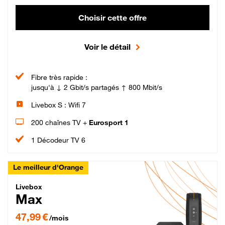
Choisir cette offre
Voir le détail
Fibre très rapide :
jusqu'à ↓ 2 Gbit/s partagés ↑ 800 Mbit/s
Livebox S : Wifi 7
200 chaînes TV +
Eurosport 1
1 Décodeur TV 6
Le meilleur d'Orange
Livebox Max Fibre
Livebox
Max
47,99 € par mois pendant 12 mois puis 57,99 € par mois, Engagement 12 moi
47,99 €
/mois