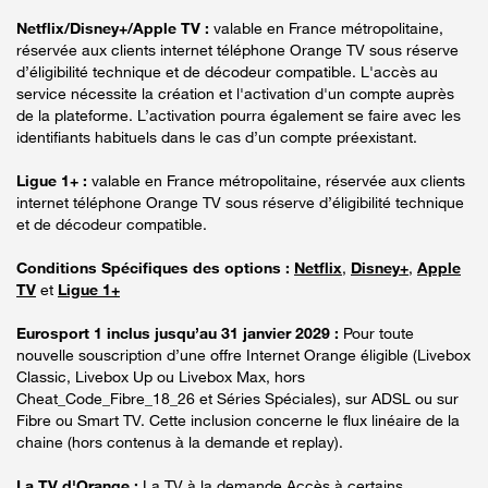
Netflix/Disney+/Apple TV :
valable en France métropolitaine,
réservée aux clients internet téléphone Orange TV sous réserve
d’éligibilité technique et de décodeur compatible. L'accès au
service nécessite la création et l'activation d'un compte auprès
de la plateforme. L’activation pourra également se faire avec les
identifiants habituels dans le cas d’un compte préexistant.
Ligue 1+ :
valable en France métropolitaine, réservée aux clients
internet téléphone Orange TV sous réserve d’éligibilité technique
et de décodeur compatible.
Conditions Spécifiques des options :
Netflix
,
Disney+
,
Apple
TV
et
Ligue 1+
Eurosport 1 inclus jusqu’au 31 janvier 2029 :
Pour toute
nouvelle souscription d’une offre Internet Orange éligible (Livebox
Classic, Livebox Up ou Livebox Max, hors
Cheat_Code_Fibre_18_26 et Séries Spéciales), sur ADSL ou sur
Fibre ou Smart TV. Cette inclusion concerne le flux linéaire de la
chaine (hors contenus à la demande et replay).
La TV d'Orange :
La TV à la demande Accès à certains