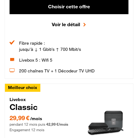
Choisir cette offre
Voir le détail
Fibre rapide :
jusqu'à ↓ 1 Gbit/s ↑ 700 Mbit/s
Livebox 5 : Wifi 5
200 chaînes TV + 1 Décodeur TV UHD
Meilleur choix
Livebox Classic Fibre
Livebox
Classic
29,99 € par mois pendant 12 mois puis 42,99 € par mois, Engagement 12 moi
29,99 €
/mois
pendant 12 mois puis
42,99 €/mois
Engagement 12 mois