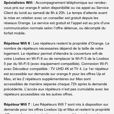
Spécialistes Wifi
: Accompagnement téléphonique sur rendez-
vous pris sur orange.fr selon disponibilité ou via appel au Service
Client du lundi au samedi de 8h à 20h. Le temps d’attente avant
la mise en relation avec un conseiller est gratuit depuis les
réseaux Orange. Le service est gratuit et l’appel est au prix d’une
communication normale selon l’offre détenue, ou décompté du
forfait mobile.
Répéteur Wifi 6
: Les répéteurs restent la propriété d’Orange. Le
nombre de répéteurs nécessaires dépend de la taille de votre
logement. Le répéteur permet d’étendre la couverture wifi de
votre Livebox en Wi-Fi 6 ou de remplacer le Wi-Fi 5 de la Livebox
5 par du Wi-Fi 6 (avec équipement compatible). Connexion Wi-Fi
avec Décodeur compatible : TV UHD 4K et TV 4. Le 1er répéteur
est accessible sur demande sur orange.fr pour les offres Up et
Max, et les 2 répéteurs supplémentaires sur Max sont
accessibles de manière séparée chaque 72h après la demande
précédente. L’accès aux répéteurs n’est pas cumulable avec les
répéteurs accessibles via les autres offres.
Répéteur Wifi 7
: Les Répéteurs Wifi 7 sont mis à disposition sur
demande pour les offres Livebox Up et Max et restent la propriété