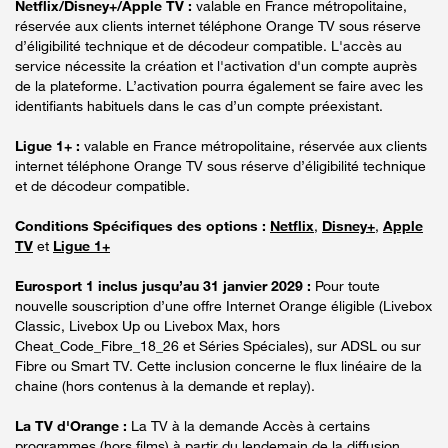
Netflix/Disney+/Apple TV :
valable en France métropolitaine,
réservée aux clients internet téléphone Orange TV sous réserve
d’éligibilité technique et de décodeur compatible. L'accès au
service nécessite la création et l'activation d'un compte auprès
de la plateforme. L’activation pourra également se faire avec les
identifiants habituels dans le cas d’un compte préexistant.
Ligue 1+ :
valable en France métropolitaine, réservée aux clients
internet téléphone Orange TV sous réserve d’éligibilité technique
et de décodeur compatible.
Conditions Spécifiques des options :
Netflix
,
Disney+
,
Apple
TV
et
Ligue 1+
Eurosport 1 inclus jusqu’au 31 janvier 2029 :
Pour toute
nouvelle souscription d’une offre Internet Orange éligible (Livebox
Classic, Livebox Up ou Livebox Max, hors
Cheat_Code_Fibre_18_26 et Séries Spéciales), sur ADSL ou sur
Fibre ou Smart TV. Cette inclusion concerne le flux linéaire de la
chaine (hors contenus à la demande et replay).
La TV d'Orange :
La TV à la demande Accès à certains
programmes (hors films) à partir du lendemain de la diffusion