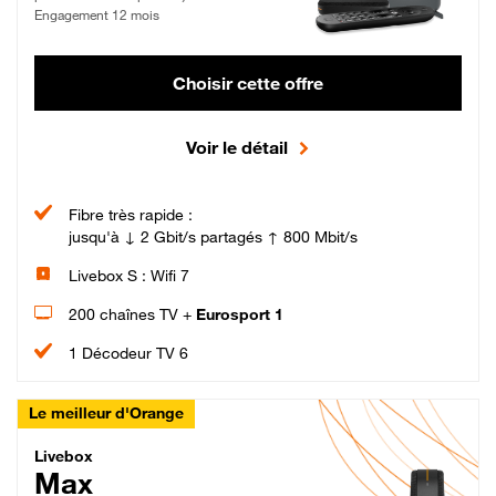
Engagement 12 mois
Choisir cette offre
Voir le détail
Fibre très rapide :
jusqu'à ↓ 2 Gbit/s partagés ↑ 800 Mbit/s
Livebox S : Wifi 7
200 chaînes TV +
Eurosport 1
1 Décodeur TV 6
Le meilleur d'Orange
Livebox Max Fibre
Livebox
Max