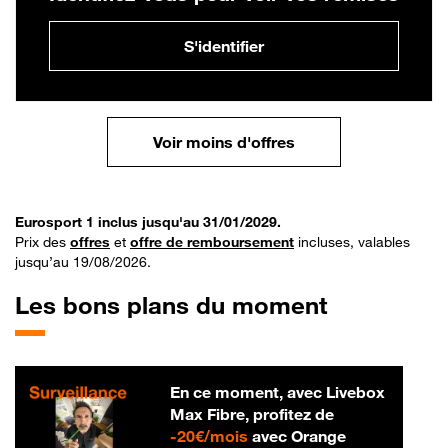
S'identifier
Voir moins d'offres
Eurosport 1 inclus jusqu'au 31/01/2029.
Prix des
offres
et
offre de remboursement
incluses, valables
jusqu’au 19/08/2026.
Les bons plans du moment
En ce moment, avec Livebox
Max Fibre, profitez de
20 € par mois
-
20€/mois
avec Orange