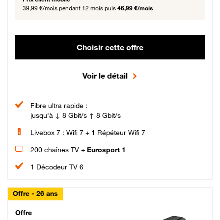
39,99 €/mois
pendant 12 mois puis
46,99 €/mois
Choisir cette offre
Voir le détail
Fibre ultra rapide :
jusqu'à ↓ 8 Gbit/s ↑ 8 Gbit/s
Livebox 7 : Wifi 7 + 1 Répéteur Wifi 7
200 chaînes TV +
Eurosport 1
1 Décodeur TV 6
Offre - 26 ans
Cheat_Code Fibre_18_26
Offre