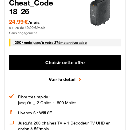
Cheat_Code
18_26
24,99 € par mois pendant 0 mois puis 49,99 € par mois, Sans engagement
24,99 €
/mois
au lieu de
49,99 €/mois
Sans engagement
25 € par mois
-
25€ / mois
jusqu'à votre 27ème anniversaire
Choisir cette offre
Voir le détail
Fibre très rapide :
jusqu'à ↓ 2 Gbit/s ↑ 800 Mbit/s
Livebox 6 : Wifi 6E
Jusqu’à 200 chaînes TV + 1 Décodeur TV UHD en
option à 5€/mois