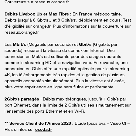
Couverture sur reseaux.orange.fr.
Débits Livebox Up et Max Fibre :
En France métropolitaine.
Débits jusqu’à 8 Gbit/s↓ et 8 Gbit/s↑, déploiement en cours. Test
d’éligibilité sur orange.fr. Plus d’informations sur la couverture sur
reseaux.orange.fr
Les
Mbit/s
(Mégabits par seconde) et
Gbit/s
(Gigabits par
seconde) mesurent la vitesse de connexion Internet. Une
connexion en Mbt/s est suffisante pour des usages courants
comme le streaming HD et la navigation web. En revanche, une
connexion en Gbt/s offre une rapidité optimale pour le streaming
4K, les téléchargements très rapides et la gestion de plusieurs
appareils connectés simultanément. Plus la vitesse est élevée,
plus votre expérience en ligne sera fluide et performante.
2Gbit/s partagés
: Débits max théoriques, jusqu’à 1 Gbit/s par
port Ethernet, dans la limite de 2 Gbit/s utilisés simultanément sur
l’ensemble des ports Ethernet et en Wi-Fi.
** Service Client de l'Année 2026 :
Étude Ipsos bva – Viséo CI –
Plus d'infos sur
escda.fr