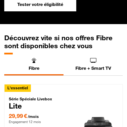
Tester votre éligibilité
Découvrez vite si nos offres Fibre
sont disponibles chez vous
Fibre
Fibre + Smart TV
L'essentiel
Série Spéciale Livebox Lite Fibre
Série Spéciale Livebox
Lite
29,99 € par mois , Engagement 12 mois
29,99 €
/mois
Engagement 12 mois