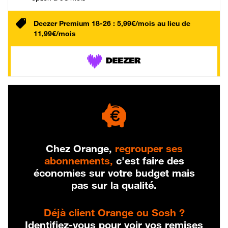
Deezer Premium 18-26 : 5,99€/mois au lieu de
11,99€/mois
Chez Orange,
regrouper ses
abonnements,
c'est faire des
économies sur votre budget mais
pas sur la qualité.
Déjà client Orange ou Sosh ?
Identifiez-vous pour voir vos remises