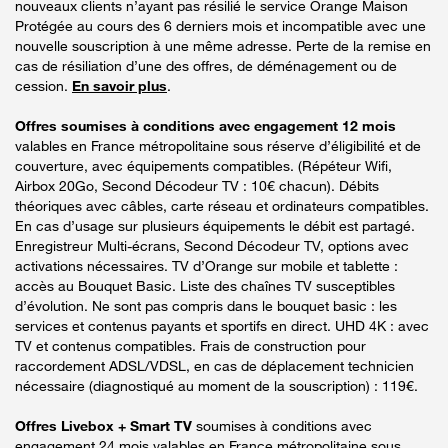
nouveaux clients n’ayant pas résilié le service Orange Maison
Protégée au cours des 6 derniers mois et incompatible avec une
nouvelle souscription à une même adresse. Perte de la remise en
cas de résiliation d’une des offres, de déménagement ou de
cession.
En savoir plus
.
Offres soumises à conditions avec engagement 12 mois
valables en France métropolitaine sous réserve d’éligibilité et de
couverture, avec équipements compatibles. (Répéteur Wifi,
Airbox 20Go, Second Décodeur TV : 10€ chacun). Débits
théoriques avec câbles, carte réseau et ordinateurs compatibles.
En cas d’usage sur plusieurs équipements le débit est partagé.
Enregistreur Multi-écrans, Second Décodeur TV, options avec
activations nécessaires. TV d’Orange sur mobile et tablette :
accès au Bouquet Basic. Liste des chaînes TV susceptibles
d’évolution. Ne sont pas compris dans le bouquet basic : les
services et contenus payants et sportifs en direct. UHD 4K : avec
TV et contenus compatibles. Frais de construction pour
raccordement ADSL/VDSL, en cas de déplacement technicien
nécessaire (diagnostiqué au moment de la souscription) : 119€.
Offres Livebox + Smart TV
soumises à conditions avec
engagement 24 mois valables en France métropolitaine sous