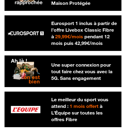
Maison Protégée
Eurosport 1 inclus à partir de
l’offre Livebox Classic Fibre
29,99 € par mois
à
29,99€/mois
pendant 12
42,99 € par m
mois puis
42,99€/mois
Une super connexion pour
tout faire chez vous avec la
5G. Sans engagement
Le meilleur du sport vous
attend :
1 mois offert
à
L’Équipe sur toutes les
offres Fibre