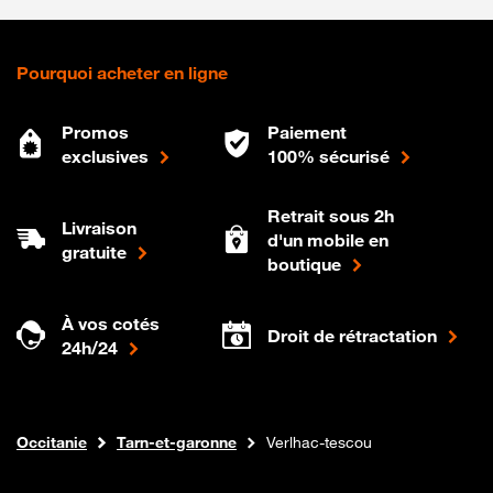
Pourquoi acheter en ligne
Promos
Paiement
exclusives
100% sécurisé
Retrait sous 2h
Livraison
d'un mobile en
gratuite
boutique
À vos cotés
Droit de rétractation
24h/24
Internet fibre
Boutique Orange
Occitanie
Tarn-et-garonne
Verlhac-tescou