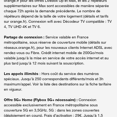
orange.fr pour les offres Livebox Up et Max, et les 2 répéteurs
supplémentaires sur Max sont accessibles de manière séparée
chaque 72h après la demande précédente. Le nombre de
répéteurs dépend de la taille de votre logement (détails et tarifs
sur orange.fr). Connexion wifi avec Décodeur TV compatible : TV
4, TV UHD 4K et TV 6.
Partage de connexion :
Service valable en France
métropolitaine, sous réserve de couverture mobile (détails sur
réseaux.orange.fr), pour les nouveaux clients Internet ADSL avec
rendez-vous ou Fibre. Crédit internet mobile de 200Go/mois
valable jusqu'à la mise en service de votre accès internet et au
plus tard jusqu'à 12 mois suivant la souscription.
Les appels illimités
: Hors coût du service des numéros
spéciaux. Jusqu’à 250 correspondants différents/mois et 3h
maximum/appel. Voir la liste des destinations sur la fiche tarifaire
en vigueur.
Offre 5G+ Home (Flybox 5G+ nécessaire) :
Connexion
accessible exclusivement en France métropolitaine sous
couverture 5G en 3,5GHz. 5G : dans les zones couvertes
(déploiement en cours). Frais d’activation : 29€. Jusqu’à 1,5