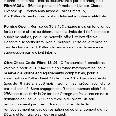
internet et internet + mobile souscrivant à partir d’orange.fr :
Fibre/ADSL :
-5€/mois pendant 12 mois sur Livebox Classic,
Livebox Up, Livebox Max (avec ou sans Smart TV).
Voir l'offre de remboursement sur
Internet
et
Internet+Mobile
.
Remise Open :
Remise de 3€ à 15€ chaque mois en fonction du
forfait mobile choisi ou détenu, dans la limite de 4 forfaits mobile
supplémentaires, pour une nouvelle offre Livebox éligible.
Réservé aux particuliers. Non cumulable. Perte de la remise en
cas de changement d'offre, de résiliation ou de demande de
suppression par le client internet.
Offre Cheat_Code_Fibre_18_26 :
Offre soumise à conditions,
valable à partir du 10/04/2025 en France métropolitaine, sous
réserve d’éligibilité et d’équipements compatibles, pour la
souscription à l’offre Cheat_Code_Fibre_18_26 par des clients
âgés de 18 à 26 ans et 6 mois maximum, sur présentation d’une
carte d’identité. Sans engagement. Remboursement différé de
25€/mois à partir de la 2e facture Orange après validation de la
demande et jusqu’aux 26 ans révolus du client. Un seul
remboursement par client. Non cumulable. Perte du
remboursement en cas de résiliation ou de changement d’offre.
Détails et formulaire sur
odr.orange.fr