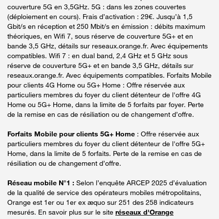
couverture 5G en 3,5GHz. 5G : dans les zones couvertes
(déploiement en cours). Frais d’activation : 29€. Jusqu’à 1,5
Gbit/s en réception et 250 Mbit/s en émission : débits maximum
théoriques, en Wifi 7, sous réserve de couverture 5G+ et en
bande 3,5 GHz, détails sur reseaux.orange.fr. Avec équipements
compatibles. Wifi 7 : en dual band, 2,4 GHz et 5 GHz sous
réserve de couverture 5G+ et en bande 3,5 GHz, détails sur
reseaux.orange.fr. Avec équipements compatibles. Forfaits Mobile
pour clients 4G Home ou 5G+ Home : Offre réservée aux
particuliers membres du foyer du client détenteur de l'offre 4G
Home ou 5G+ Home, dans la limite de 5 forfaits par foyer. Perte
de la remise en cas de résiliation ou de changement d’offre.
Forfaits Mobile pour clients 5G+ Home
: Offre réservée aux
particuliers membres du foyer du client détenteur de l'offre 5G+
Home, dans la limite de 5 forfaits. Perte de la remise en cas de
résiliation ou de changement d’offre.
Réseau mobile N°1 :
Selon l’enquête ARCEP 2025 d’évaluation
de la qualité de service des opérateurs mobiles métropolitains,
Orange est 1er ou 1er ex æquo sur 251 des 258 indicateurs
mesurés. En savoir plus sur le site
réseaux d'Orange