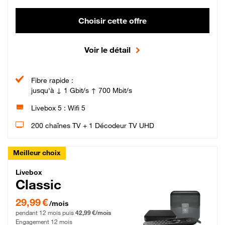
Choisir cette offre
Voir le détail
Fibre rapide :
jusqu'à ↓ 1 Gbit/s ↑ 700 Mbit/s
Livebox 5 : Wifi 5
200 chaînes TV + 1 Décodeur TV UHD
Meilleur choix
Livebox Classic Fibre
Livebox
Classic
29,99 € par mois pendant 12 mois puis 42,99 € par mois, Engagement 12 moi
29,99 €
/mois
pendant 12 mois puis
42,99 €/mois
Engagement 12 mois