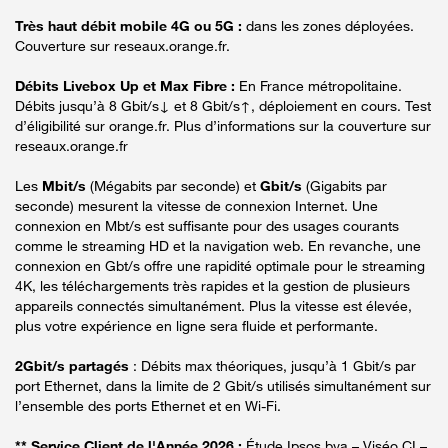
Très haut débit mobile 4G ou 5G :
dans les zones déployées.
Couverture sur reseaux.orange.fr.
Débits Livebox Up et Max Fibre :
En France métropolitaine.
Débits jusqu’à 8 Gbit/s↓ et 8 Gbit/s↑, déploiement en cours. Test
d’éligibilité sur orange.fr. Plus d’informations sur la couverture sur
reseaux.orange.fr
Les
Mbit/s
(Mégabits par seconde) et
Gbit/s
(Gigabits par
seconde) mesurent la vitesse de connexion Internet. Une
connexion en Mbt/s est suffisante pour des usages courants
comme le streaming HD et la navigation web. En revanche, une
connexion en Gbt/s offre une rapidité optimale pour le streaming
4K, les téléchargements très rapides et la gestion de plusieurs
appareils connectés simultanément. Plus la vitesse est élevée,
plus votre expérience en ligne sera fluide et performante.
2Gbit/s partagés
: Débits max théoriques, jusqu’à 1 Gbit/s par
port Ethernet, dans la limite de 2 Gbit/s utilisés simultanément sur
l’ensemble des ports Ethernet et en Wi-Fi.
** Service Client de l'Année 2026 :
Étude Ipsos bva – Viséo CI –