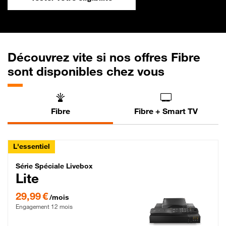
Découvrez vite si nos offres Fibre
sont disponibles chez vous
Fibre
Fibre + Smart TV
L'essentiel
Série Spéciale Livebox Lite Fibre
Série Spéciale Livebox
Lite
29,99 € par mois , Engagement 12 mois
29,99 €
/mois
Engagement 12 mois