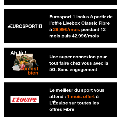
Eurosport 1 inclus à partir de
l’offre Livebox Classic Fibre
29,99 € par mois
à
29,99€/mois
pendant 12
42,99 € par m
mois puis
42,99€/mois
Une super connexion pour
tout faire chez vous avec la
5G. Sans engagement
Le meilleur du sport vous
attend :
1 mois offert
à
L’Équipe sur toutes les
offres Fibre