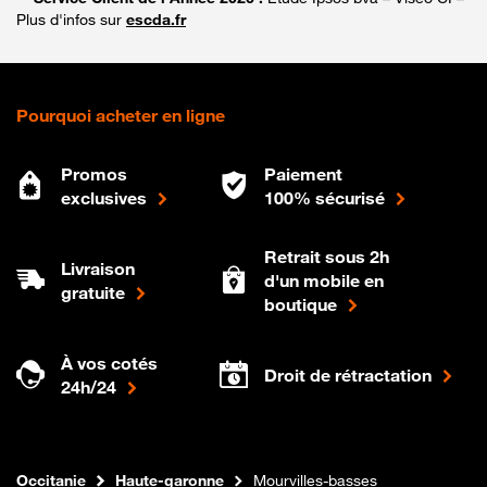
Plus d'infos sur
escda.fr
Pourquoi acheter en ligne
Promos
Paiement
exclusives
100% sécurisé
Retrait sous 2h
Livraison
d'un mobile en
gratuite
boutique
À vos cotés
Droit de rétractation
24h/24
Internet fibre
Boutique Orange
Occitanie
Haute-garonne
Mourvilles-basses