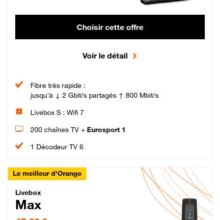
Choisir cette offre
Voir le détail
Fibre très rapide :
jusqu'à ↓ 2 Gbit/s partagés ↑ 800 Mbit/s
Livebox S : Wifi 7
200 chaînes TV +
Eurosport 1
1 Décodeur TV 6
Le meilleur d'Orange
Livebox Max Fibre
Livebox
Max
47,99 € par mois pendant 12 mois puis 57,99 € par mois, Engagement 12 moi