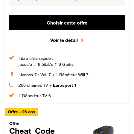
Choisir cette offre
Voir le détail
Fibre ultra rapide :
jusqu'à ↓ 8 Gbit/s ↑ 8 Gbit/s
Livebox 7 : Wifi 7 + 1 Répéteur Wifi 7
200 chaînes TV +
Eurosport 1
1 Décodeur TV 6
Offre - 26 ans
Cheat_Code Fibre_18_26
Offre
Cheat_Code