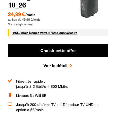
18_26
24,99 € par mois pendant 0 mois puis 49,99 € par mois, Sans engagement
24,99 €
/mois
au lieu de
49,99 €/mois
Sans engagement
25 € par mois
-
25€ / mois
jusqu'à votre 27ème anniversaire
Choisir cette offre
Voir le détail
Fibre très rapide :
jusqu'à ↓ 2 Gbit/s ↑ 800 Mbit/s
Livebox 6 : Wifi 6E
Jusqu’à 200 chaînes TV + 1 Décodeur TV UHD en
option à 5€/mois