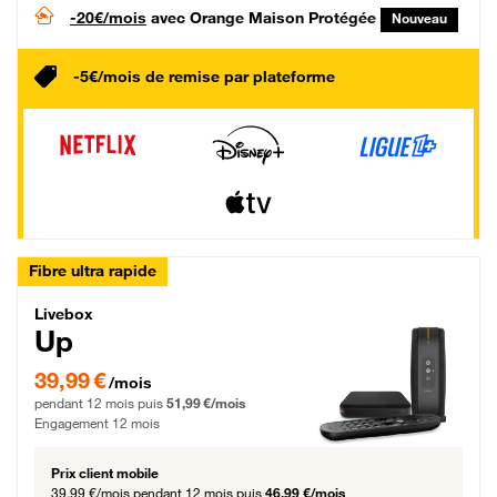
-20€/mois
avec Orange Maison Protégée
Nouveau
-5€/mois de remise par plateforme
Fibre ultra rapide
Livebox Up Fibre
Livebox
Up
39,99 € par mois pendant 12 mois puis 51,99 € par mois, Engagement 12 moi
39,99 €
/mois
pendant 12 mois puis
51,99 €/mois
Engagement 12 mois
Prix client mobile
39,99 €/mois
pendant 12 mois puis
46,99 €/mois