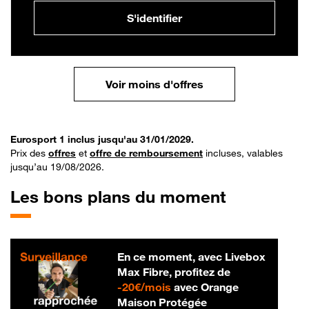
S'identifier
Voir moins d'offres
Eurosport 1 inclus jusqu'au 31/01/2029.
Prix des
offres
et
offre de remboursement
incluses, valables
jusqu’au 19/08/2026.
Les bons plans du moment
En ce moment, avec Livebox
Max Fibre, profitez de
20 € par mois
-
20€/mois
avec Orange
Maison Protégée