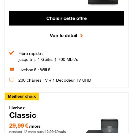
Choisir cette offre
Voir le détail
Fibre rapide :
jusqu'à ↓ 1 Gbit/s ↑ 700 Mbit/s
Livebox 5 : Wifi 5
200 chaînes TV + 1 Décodeur TV UHD
Meilleur choix
Livebox Classic Fibre
Livebox
Classic
29,99 € par mois pendant 12 mois puis 42,99 € par mois, Engagement 12 moi
29,99 €
/mois
pendant 12 mois puis
42,99 €/mois