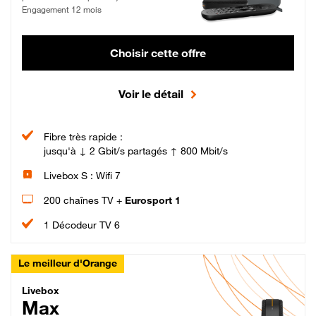
Engagement 12 mois
Choisir cette offre
Voir le détail
Fibre très rapide :
jusqu'à ↓ 2 Gbit/s partagés ↑ 800 Mbit/s
Livebox S : Wifi 7
200 chaînes TV +
Eurosport 1
1 Décodeur TV 6
Le meilleur d'Orange
Livebox Max Fibre
Livebox
Max