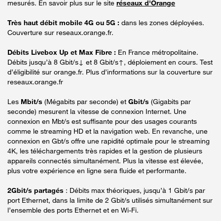
mesurés. En savoir plus sur le site
réseaux d'Orange
Très haut débit mobile 4G ou 5G :
dans les zones déployées.
Couverture sur reseaux.orange.fr.
Débits Livebox Up et Max Fibre :
En France métropolitaine.
Débits jusqu’à 8 Gbit/s↓ et 8 Gbit/s↑, déploiement en cours. Test
d’éligibilité sur orange.fr. Plus d’informations sur la couverture sur
reseaux.orange.fr
Les
Mbit/s
(Mégabits par seconde) et
Gbit/s
(Gigabits par
seconde) mesurent la vitesse de connexion Internet. Une
connexion en Mbt/s est suffisante pour des usages courants
comme le streaming HD et la navigation web. En revanche, une
connexion en Gbt/s offre une rapidité optimale pour le streaming
4K, les téléchargements très rapides et la gestion de plusieurs
appareils connectés simultanément. Plus la vitesse est élevée,
plus votre expérience en ligne sera fluide et performante.
2Gbit/s partagés
: Débits max théoriques, jusqu’à 1 Gbit/s par
port Ethernet, dans la limite de 2 Gbit/s utilisés simultanément sur
l’ensemble des ports Ethernet et en Wi-Fi.