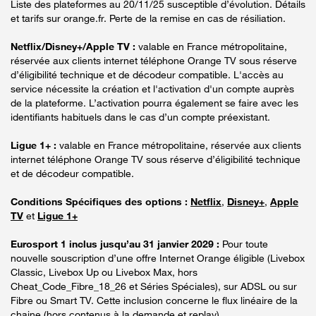
Liste des plateformes au 20/11/25 susceptible d’évolution. Détails
et tarifs sur orange.fr. Perte de la remise en cas de résiliation.
Netflix/Disney+/Apple TV :
valable en France métropolitaine,
réservée aux clients internet téléphone Orange TV sous réserve
d’éligibilité technique et de décodeur compatible. L'accès au
service nécessite la création et l'activation d'un compte auprès
de la plateforme. L’activation pourra également se faire avec les
identifiants habituels dans le cas d’un compte préexistant.
Ligue 1+ :
valable en France métropolitaine, réservée aux clients
internet téléphone Orange TV sous réserve d’éligibilité technique
et de décodeur compatible.
Conditions Spécifiques des options :
Netflix
,
Disney+
,
Apple
TV
et
Ligue 1+
Eurosport 1 inclus jusqu’au 31 janvier 2029 :
Pour toute
nouvelle souscription d’une offre Internet Orange éligible (Livebox
Classic, Livebox Up ou Livebox Max, hors
Cheat_Code_Fibre_18_26 et Séries Spéciales), sur ADSL ou sur
Fibre ou Smart TV. Cette inclusion concerne le flux linéaire de la
chaine (hors contenus à la demande et replay).