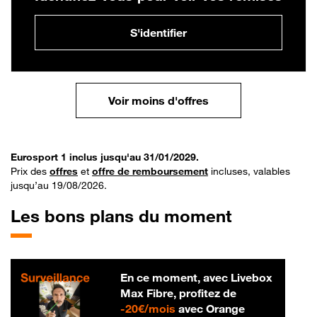
S'identifier
Voir moins d'offres
Eurosport 1 inclus jusqu'au 31/01/2029.
Prix des
offres
et
offre de remboursement
incluses, valables
jusqu’au 19/08/2026.
Les bons plans du moment
En ce moment, avec Livebox
Max Fibre, profitez de
20 € par mois
-
20€/mois
avec Orange