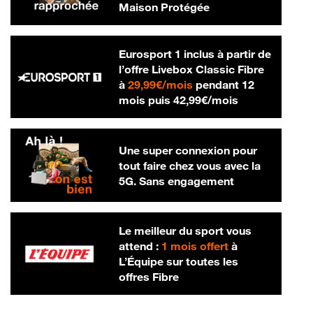
Maison Protégée
Eurosport 1 inclus à partir de
l’offre Livebox Classic Fibre
29,99 € par mois
à
29,99€/mois
pendant 12
42,99 € par m
mois puis
42,99€/mois
Une super connexion pour
tout faire chez vous avec la
5G. Sans engagement
Le meilleur du sport vous
attend :
1 mois offert
à
L’Équipe sur toutes les
offres Fibre