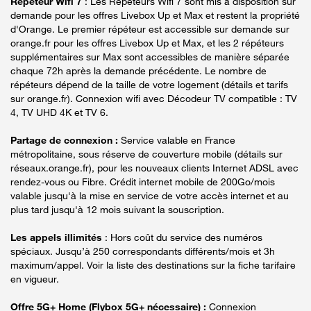
Répéteur Wifi 7
: Les Répéteurs Wifi 7 sont mis à disposition sur
demande pour les offres Livebox Up et Max et restent la propriété
d'Orange. Le premier répéteur est accessible sur demande sur
orange.fr pour les offres Livebox Up et Max, et les 2 répéteurs
supplémentaires sur Max sont accessibles de manière séparée
chaque 72h après la demande précédente. Le nombre de
répéteurs dépend de la taille de votre logement (détails et tarifs
sur orange.fr). Connexion wifi avec Décodeur TV compatible : TV
4, TV UHD 4K et TV 6.
Partage de connexion :
Service valable en France
métropolitaine, sous réserve de couverture mobile (détails sur
réseaux.orange.fr), pour les nouveaux clients Internet ADSL avec
rendez-vous ou Fibre. Crédit internet mobile de 200Go/mois
valable jusqu'à la mise en service de votre accès internet et au
plus tard jusqu'à 12 mois suivant la souscription.
Les appels illimités
: Hors coût du service des numéros
spéciaux. Jusqu’à 250 correspondants différents/mois et 3h
maximum/appel. Voir la liste des destinations sur la fiche tarifaire
en vigueur.
Offre 5G+ Home (Flybox 5G+ nécessaire) :
Connexion