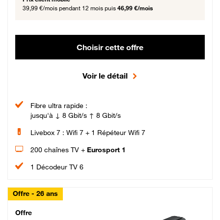
39,99 €/mois
pendant 12 mois puis
46,99 €/mois
Choisir cette offre
Voir le détail
Fibre ultra rapide :
jusqu'à ↓ 8 Gbit/s ↑ 8 Gbit/s
Livebox 7 : Wifi 7 + 1 Répéteur Wifi 7
200 chaînes TV +
Eurosport 1
1 Décodeur TV 6
Offre - 26 ans
Cheat_Code Fibre_18_26
Offre