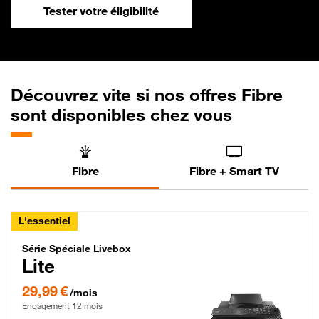
Tester votre éligibilité
Découvrez vite si nos offres Fibre
sont disponibles chez vous
Fibre
Fibre + Smart TV
L'essentiel
Série Spéciale Livebox Lite Fibre
Série Spéciale Livebox
Lite
29,99 € par mois , Engagement 12 mois
29,99 €
/mois
Engagement 12 mois