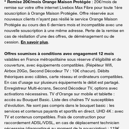
* Remise 20€/mois Orange Maison Protégée
: 20€/mois de
remise sur votre offre internet Livebox Max Fibre pour toute 1ère
souscription à Orange Maison Protégée. Offre réservée aux
nouveaux clients n’ayant pas résilié le service Orange Maison
Protégée au cours des 6 derniers mois et incompatible avec une
nouvelle souscription à une même adresse. Perte de la remise en
cas de résiliation d’une des offres, de déménagement ou de
cession.
En savoir plus
.
Offres soumises à conditions avec engagement 12 mois
valables en France métropolitaine sous réserve d’éligibilité et de
couverture, avec équipements compatibles. (Répéteur Wifi,
Airbox 20Go, Second Décodeur TV : 10€ chacun). Débits
théoriques avec câbles, carte réseau et ordinateurs compatibles.
En cas d’usage sur plusieurs équipements le débit est partagé.
Enregistreur Multi-écrans, Second Décodeur TV, options avec
activations nécessaires. TV d’Orange sur mobile et tablette :
accès au Bouquet Basic. Liste des chaînes TV susceptibles
d’évolution. Ne sont pas compris dans le bouquet basic : les
services et contenus payants et sportifs en direct. UHD 4K : avec
TV et contenus compatibles. Frais de construction pour
raccordement ADSL/VDSL, en cas de déplacement technicien
nécessaire (diagnostiqué au moment de la souscription) : 119€.