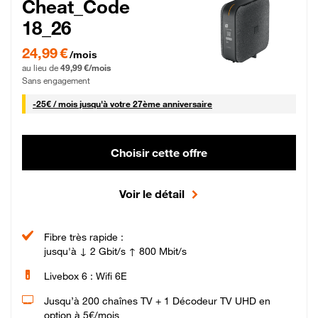
Cheat_Code
18_26
24,99 € par mois pendant 0 mois puis 49,99 € par mois, Sans engagement
24,99 €
/mois
au lieu de
49,99 €/mois
Sans engagement
25 € par mois
-
25€ / mois
jusqu'à votre 27ème anniversaire
Choisir cette offre
Voir le détail
Fibre très rapide :
jusqu'à ↓ 2 Gbit/s ↑ 800 Mbit/s
Livebox 6 : Wifi 6E
Jusqu’à 200 chaînes TV + 1 Décodeur TV UHD en
option à 5€/mois