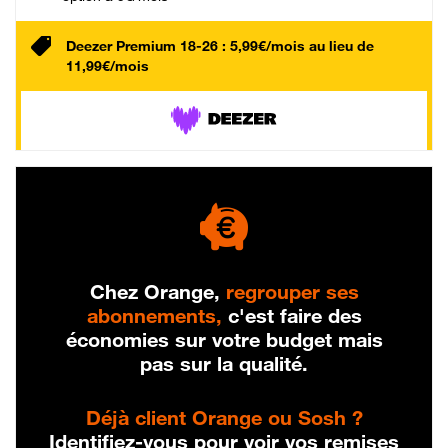
Deezer Premium 18-26 : 5,99€/mois au lieu de
11,99€/mois
Chez Orange,
regrouper ses
abonnements,
c'est faire des
économies sur votre budget mais
pas sur la qualité.
Déjà client Orange ou Sosh ?
Identifiez-vous pour voir vos remises