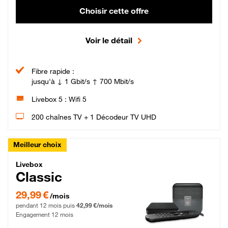
Choisir cette offre
Voir le détail
Fibre rapide :
jusqu'à ↓ 1 Gbit/s ↑ 700 Mbit/s
Livebox 5 : Wifi 5
200 chaînes TV + 1 Décodeur TV UHD
Meilleur choix
Livebox Classic Fibre
Livebox
Classic
29,99 € par mois pendant 12 mois puis 42,99 € par mois, Engagement 12 moi
29,99 €
/mois
pendant 12 mois puis
42,99 €/mois
Engagement 12 mois