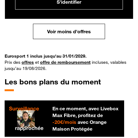
S'identifier
Voir moins d'offres
Eurosport 1 inclus jusqu'au 31/01/2029.
Prix des
offres
et
offre de remboursement
incluses, valables
jusqu’au 19/08/2026.
Les bons plans du moment
En ce moment, avec Livebox
Max Fibre, profitez de
20 € par mois
-
20€/mois
avec Orange
Maison Protégée