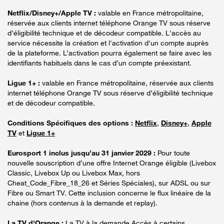
Netflix/Disney+/Apple TV :
valable en France métropolitaine,
réservée aux clients internet téléphone Orange TV sous réserve
d’éligibilité technique et de décodeur compatible. L'accès au
service nécessite la création et l'activation d'un compte auprès
de la plateforme. L’activation pourra également se faire avec les
identifiants habituels dans le cas d’un compte préexistant.
Ligue 1+ :
valable en France métropolitaine, réservée aux clients
internet téléphone Orange TV sous réserve d’éligibilité technique
et de décodeur compatible.
Conditions Spécifiques des options :
Netflix
,
Disney+
,
Apple
TV
et
Ligue 1+
Eurosport 1 inclus jusqu’au 31 janvier 2029 :
Pour toute
nouvelle souscription d’une offre Internet Orange éligible (Livebox
Classic, Livebox Up ou Livebox Max, hors
Cheat_Code_Fibre_18_26 et Séries Spéciales), sur ADSL ou sur
Fibre ou Smart TV. Cette inclusion concerne le flux linéaire de la
chaine (hors contenus à la demande et replay).
La TV d'Orange :
La TV à la demande Accès à certains