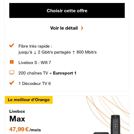
Choisir cette offre
Voir le détail
Fibre très rapide :
jusqu'à ↓ 2 Gbit/s partagés ↑ 800 Mbit/s
Livebox S : Wifi 7
200 chaînes TV +
Eurosport 1
1 Décodeur TV 6
Le meilleur d'Orange
Livebox Max Fibre
Livebox
Max
47,99 € par mois pendant 12 mois puis 57,99 € par mois, Engagement 12 moi
47,99 €
/mois