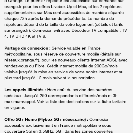
d'Orange. Le premier répéteur est accessible sur demande sur
orange.fr pour les offres Livebox Up et Max, et les 2 répéteurs
supplémentaires sur Max sont accessibles de manière séparée
chaque 72h après la demande précédente. Le nombre de
répéteurs dépend de la taille de votre logement (détails et tarifs
sur orange.fr). Connexion wifi avec Décodeur TV compatible : TV
4, TV UHD 4K et TV 6.
Partage de connexion :
Service valable en France
métropolitaine, sous réserve de couverture mobile (détails sur
réseaux.orange.fr), pour les nouveaux clients Internet ADSL avec
rendez-vous ou Fibre. Crédit internet mobile de 200Go/mois
valable jusqu'à la mise en service de votre accès internet et au
plus tard jusqu'à 12 mois suivant la souscription.
Les appels illimités
: Hors coût du service des numéros
spéciaux. Jusqu’à 250 correspondants différents/mois et 3h
maximum/appel. Voir la liste des destinations sur la fiche tarifaire
en vigueur.
Offre 5G+ Home (Flybox 5G+ nécessaire) :
Connexion
accessible exclusivement en France métropolitaine sous
couverture 5G en 3,5GHz. 5G : dans les zones couvertes