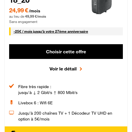
24,99 € par mois pendant 0 mois puis 49,99 € par mois, Sans engagement
24,99 €
/mois
au lieu de
49,99 €/mois
Sans engagement
25 € par mois
-
25€ / mois
jusqu'à votre 27ème anniversaire
Choisir cette offre
Voir le détail
Fibre très rapide :
jusqu'à ↓ 2 Gbit/s ↑ 800 Mbit/s
Livebox 6 : Wifi 6E
Jusqu’à 200 chaînes TV + 1 Décodeur TV UHD en
option à 5€/mois