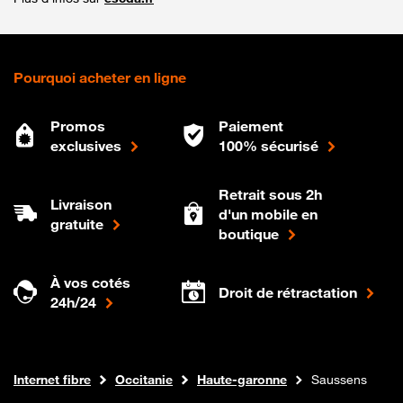
Pourquoi acheter en ligne
Promos
Paiement
exclusives
100% sécurisé
Retrait sous 2h
Livraison
d'un mobile en
gratuite
boutique
À vos cotés
Droit de rétractation
24h/24
Boutique Orange
Internet fibre
Occitanie
Haute-garonne
Saussens