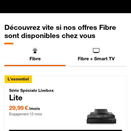
Découvrez vite si nos offres Fibre
sont disponibles chez vous
Fibre
Fibre + Smart TV
L'essentiel
Série Spéciale Livebox Lite Fibre
Série Spéciale Livebox
Lite
29,99 € par mois , Engagement 12 mois
29,99 €
/mois
Engagement 12 mois