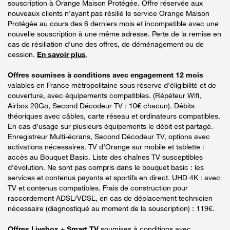
souscription à Orange Maison Protégée. Offre réservée aux
nouveaux clients n’ayant pas résilié le service Orange Maison
Protégée au cours des 6 derniers mois et incompatible avec une
nouvelle souscription à une même adresse. Perte de la remise en
cas de résiliation d’une des offres, de déménagement ou de
cession.
En savoir plus
.
Offres soumises à conditions avec engagement 12 mois
valables en France métropolitaine sous réserve d’éligibilité et de
couverture, avec équipements compatibles. (Répéteur Wifi,
Airbox 20Go, Second Décodeur TV : 10€ chacun). Débits
théoriques avec câbles, carte réseau et ordinateurs compatibles.
En cas d’usage sur plusieurs équipements le débit est partagé.
Enregistreur Multi-écrans, Second Décodeur TV, options avec
activations nécessaires. TV d’Orange sur mobile et tablette :
accès au Bouquet Basic. Liste des chaînes TV susceptibles
d’évolution. Ne sont pas compris dans le bouquet basic : les
services et contenus payants et sportifs en direct. UHD 4K : avec
TV et contenus compatibles. Frais de construction pour
raccordement ADSL/VDSL, en cas de déplacement technicien
nécessaire (diagnostiqué au moment de la souscription) : 119€.
Offres Livebox + Smart TV
soumises à conditions avec