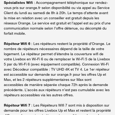
Spécialistes Wifi
: Accompagnement téléphonique sur rendez-
vous pris sur orange.fr selon disponibilité ou via appel au Service
Client du lundi au samedi de 8h à 20h. Le temps d’attente avant
la mise en relation avec un conseiller est gratuit depuis les
réseaux Orange. Le service est gratuit et l’appel est au prix d’une
communication normale selon l’offre détenue, ou décompté du
forfait mobile.
Répéteur Wifi 6
: Les répéteurs restent la propriété d’Orange. Le
nombre de répéteurs nécessaires dépend de la taille de votre
logement. Le répéteur permet d’étendre la couverture wifi de
votre Livebox en Wi-Fi 6 ou de remplacer le Wi-Fi 5 de la Livebox
5 par du Wi-Fi 6 (avec équipement compatible). Connexion Wi-Fi
avec Décodeur compatible : TV UHD 4K et TV 4. Le 1er répéteur
est accessible sur demande sur orange.fr pour les offres Up et
Max, et les 2 répéteurs supplémentaires sur Max sont
accessibles de manière séparée chaque 72h après la demande
précédente. L’accès aux répéteurs n’est pas cumulable avec les
répéteurs accessibles via les autres offres.
Répéteur Wifi 7
: Les Répéteurs Wifi 7 sont mis à disposition sur
demande pour les offres Livebox Up et Max et restent la propriété