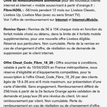
Offre de remboursement Bienvenue
pour les nouveaux clients
internet et internet + mobile souscrivant à partir d’orange.fr :
Fibre/ADSL :
-5€/mois pendant 12 mois sur Livebox Classic,
Livebox Up, Livebox Max (avec ou sans Smart TV).
Voir l'offre de remboursement sur
Internet
et
Internet+Mobile
.
Remise Open :
Remise de 3€ à 15€ chaque mois en fonction du
forfait mobile choisi ou détenu, dans la limite de 4 forfaits mobile
supplémentaires, pour une nouvelle offre Livebox éligible.
Réservé aux particuliers. Non cumulable. Perte de la remise en
cas de changement d'offre, de résiliation ou de demande de
suppression par le client internet.
Offre Cheat_Code_Fibre_18_26 :
Offre soumise à conditions,
valable à partir du 10/04/2025 en France métropolitaine, sous
réserve d’éligibilité et d’équipements compatibles, pour la
souscription à l’offre Cheat_Code_Fibre_18_26 par des clients
âgés de 18 à 26 ans et 6 mois maximum, sur présentation d’une
carte d’identité. Sans engagement. Remboursement différé de
25€/mois à partir de la 2e facture Orange après validation de la
demande et jusqu’aux 26 ans révolus du client. Un seul
remboursement par client. Non cumulable. Perte du
remboursement en cas de résiliation ou de changement d’offre.