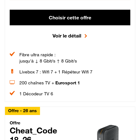
Choisir cette offre
Voir le détail
Fibre ultra rapide :
jusqu'à ↓ 8 Gbit/s ↑ 8 Gbit/s
Livebox 7 : Wifi 7 + 1 Répéteur Wifi 7
200 chaînes TV +
Eurosport 1
1 Décodeur TV 6
Offre - 26 ans
Cheat_Code Fibre_18_26
Offre
Cheat_Code
18_26