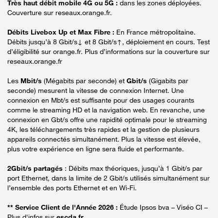
Très haut débit mobile 4G ou 5G :
dans les zones déployées.
Couverture sur reseaux.orange.fr.
Débits Livebox Up et Max Fibre :
En France métropolitaine.
Débits jusqu’à 8 Gbit/s↓ et 8 Gbit/s↑, déploiement en cours. Test
d’éligibilité sur orange.fr. Plus d’informations sur la couverture sur
reseaux.orange.fr
Les
Mbit/s
(Mégabits par seconde) et
Gbit/s
(Gigabits par
seconde) mesurent la vitesse de connexion Internet. Une
connexion en Mbt/s est suffisante pour des usages courants
comme le streaming HD et la navigation web. En revanche, une
connexion en Gbt/s offre une rapidité optimale pour le streaming
4K, les téléchargements très rapides et la gestion de plusieurs
appareils connectés simultanément. Plus la vitesse est élevée,
plus votre expérience en ligne sera fluide et performante.
2Gbit/s partagés
: Débits max théoriques, jusqu’à 1 Gbit/s par
port Ethernet, dans la limite de 2 Gbit/s utilisés simultanément sur
l’ensemble des ports Ethernet et en Wi-Fi.
** Service Client de l'Année 2026 :
Étude Ipsos bva – Viséo CI –
Plus d'infos sur
escda.fr