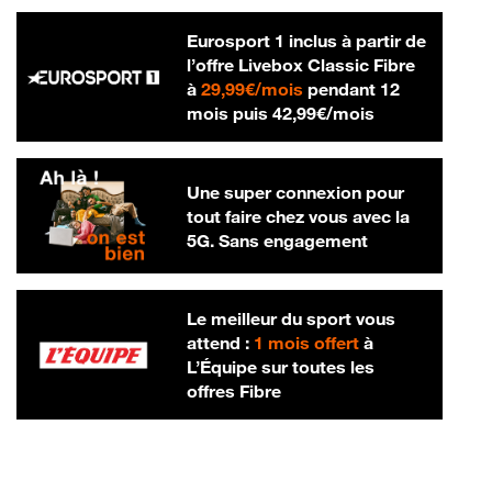
Eurosport 1 inclus à partir de
l’offre Livebox Classic Fibre
29,99 € par mois
à
29,99€/mois
pendant 12
42,99 € par m
mois puis
42,99€/mois
Une super connexion pour
tout faire chez vous avec la
5G. Sans engagement
Le meilleur du sport vous
attend :
1 mois offert
à
L’Équipe sur toutes les
offres Fibre