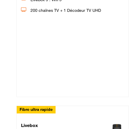
200 chaînes TV + 1 Décodeur TV UHD
Fibre ultra rapide
Livebox Up Fibre
Livebox