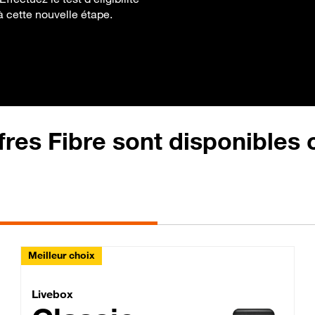
 cette nouvelle étape.
fres Fibre sont disponibles
Meilleur choix
Lite Fibre
Livebox Classic Fibre
Livebox