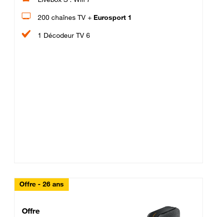
200 chaînes TV +
Eurosport 1
1 Décodeur TV 6
Offre - 26 ans
Cheat_Code Fibre_18_26
Offre