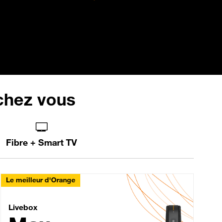
 chez vous
Fibre + Smart TV
Le meilleur d'Orange
Livebox Max Fibre
Livebox