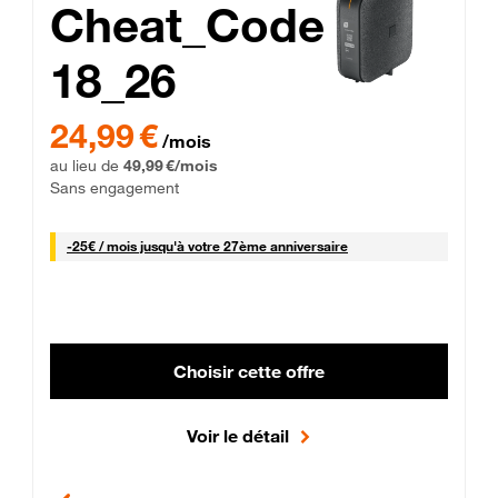
Cheat_Code
18_26
 Engagement 12 mois
24,99 € par mois pendant 0 mois puis 49,99 € par mois, Sans 
24,99 €
/mois
au lieu de
49,99 €/mois
Sans engagement
25 € par mois
-
25€ / mois
jusqu'à votre 27ème anniversaire
Choisir cette offre
Voir le détail