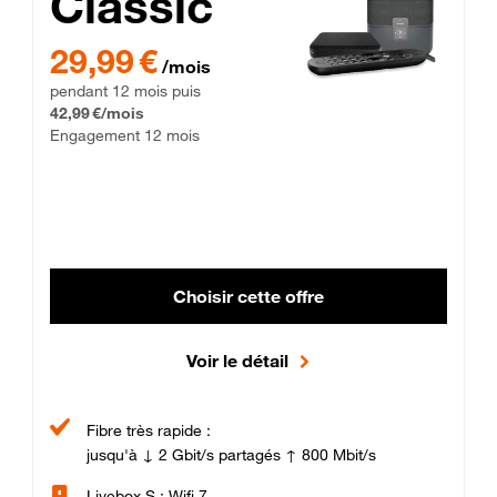
Classic
29,99 € par mois pendant 12 mois puis 42,99 € par mois, Enga
29,99 €
/mois
pendant 12 mois puis
42,99 €/mois
Engagement 12 mois
Choisir cette offre
Voir le détail
Fibre très rapide :
jusqu'à ↓ 2 Gbit/s partagés ↑ 800 Mbit/s
Livebox S : Wifi 7