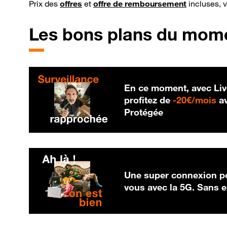
Prix des
offres
et
offre de remboursement
incluses, 
Les bons plans du mom
En ce moment, avec Liv
20
profitez de
-
20€/mois
av
Protégée
Une super connexion po
vous avec la 5G. Sans