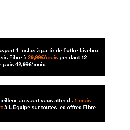
sport 1 inclus à partir de l’offre Livebox
29,99 € par mois
sic Fibre à
29,99€/mois
pendant 12
42,99 € par mois
s puis
42,99€/mois
eilleur du sport vous attend :
1 mois
rt
à L’Équipe sur toutes les offres Fibre