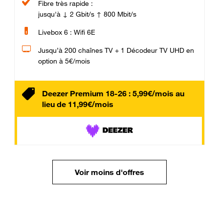
Fibre très rapide :
jusqu'à ↓ 2 Gbit/s ↑ 800 Mbit/s
Livebox 6 : Wifi 6E
Jusqu’à 200 chaînes TV + 1 Décodeur TV UHD en
option à 5€/mois
Deezer Premium 18-26 : 5,99€/mois au
lieu de 11,99€/mois
Voir moins d'offres