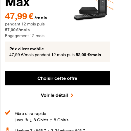
Max
gement 12 mois
47,99 € par mois pendant 12 mois puis 57,99 € par mois, Engageme
47,99 €
/mois
pendant 12 mois puis
57,99 €/mois
Engagement 12 mois
Prix client mobile
47,99 €/mois
pendant 12 mois puis
52,99 €/mois
Choisir cette offre
Voir le détail
Fibre ultra rapide :
jusqu'à ↓ 8 Gbit/s ↑ 8 Gbit/s
Livebox 7 : Wifi 7 + 3 Répéteurs Wifi 7