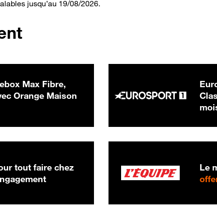
valables jusqu’au 19/08/2026.
ent
ebox Max Fibre,
Euro
 € par mois
ec Orange Maison
Clas
moi
ur tout faire chez
Le m
 engagement
offe