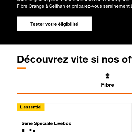
Fibre Orange à Seilhan et préparez-vous sereinement à
Tester votre éligibilité
Découvrez vite si nos of
Fibre
L'essentiel
Série Spéciale Livebox 
Série Spéciale Livebox