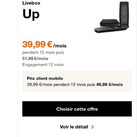
Livebox Up Fibre
Livebox
Up
39,99 € par mois pendant 12 mois puis 51,99 € par mois,
39,99 €
/mois
pendant 12 mois puis
51,99 €/mois
Engagement 12 mois
Prix client mobile
39,99 €/mois
pendant 12 mois puis
46,99 €/mois
Choisir cette offre
Voir le détail