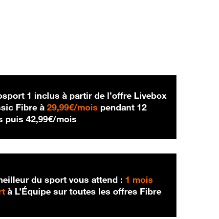
sport 1 inclus à partir de l’offre Livebox
29,99 € par mois
sic Fibre à
29,99€/mois
pendant 12
42,99 € par mois
s puis
42,99€/mois
eilleur du sport vous attend :
1 mois
rt
à L’Équipe sur toutes les offres Fibre