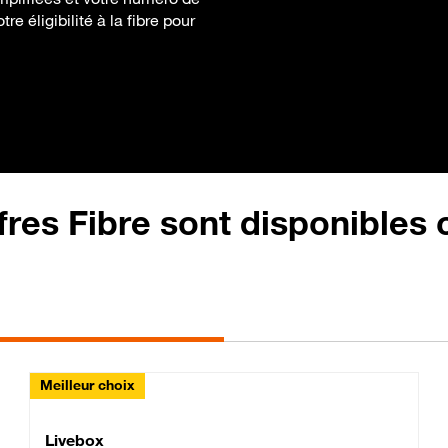
e éligibilité à la fibre pour
fres Fibre sont disponibles
Meilleur choix
Lite Fibre
Livebox Classic Fibre
Livebox