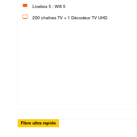
Livebox 5 : Wifi 5
200 chaînes TV + 1 Décodeur TV UHD
Fibre ultra rapide