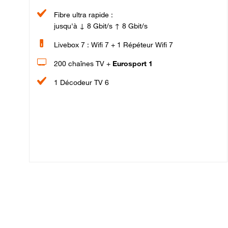
Fibre ultra rapide :
jusqu'à ↓ 8 Gbit/s ↑ 8 Gbit/s
Livebox 7 : Wifi 7 + 1 Répéteur Wifi 7
200 chaînes TV +
Eurosport 1
1 Décodeur TV 6