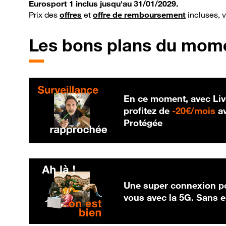
Eurosport 1 inclus jusqu'au 31/01/2029.
Prix des
offres
et
offre de remboursement
incluses, 
Les bons plans du mom
En ce moment, avec Liv
20
profitez de
-
20€/mois
av
Protégée
Une super connexion po
vous avec la 5G. Sans