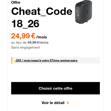
Cheat_Code Fibre_18_26
Offre
Cheat_Code
18_26
 Engagement 12 mois
24,99 € par mois pendant 0 mois puis 49,99 € par mois, Sans 
24,99 €
/mois
au lieu de
49,99 €/mois
Sans engagement
25 € par mois
-
25€ / mois
jusqu'à votre 27ème anniversaire
Choisir cette offre
Voir le détail