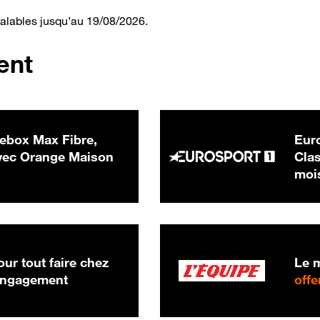
valables jusqu’au 19/08/2026.
ent
ebox Max Fibre,
Euro
 € par mois
ec Orange Maison
Clas
moi
ur tout faire chez
Le m
 engagement
offe