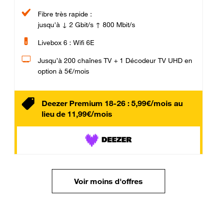
Fibre très rapide :
jusqu'à ↓ 2 Gbit/s ↑ 800 Mbit/s
Livebox 6 : Wifi 6E
Jusqu’à 200 chaînes TV + 1 Décodeur TV UHD en
option à 5€/mois
Deezer Premium 18-26 : 5,99€/mois au
lieu de 11,99€/mois
Voir moins d'offres