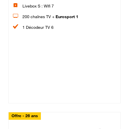
Livebox S : Wifi 7
200 chaînes TV +
Eurosport 1
1 Décodeur TV 6
Offre - 26 ans