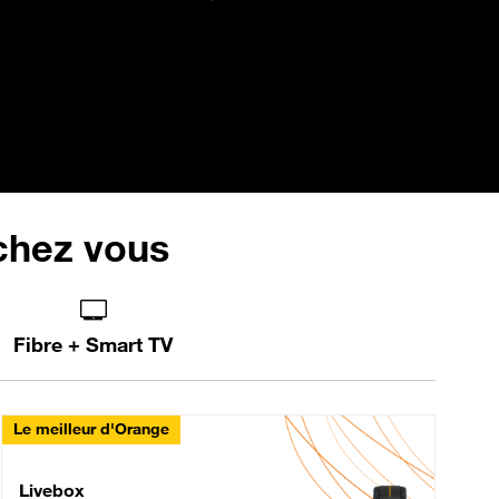
 chez vous
Fibre + Smart TV
Le meilleur d'Orange
Livebox Max Fibre
Livebox