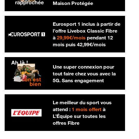
Maison Protégée
Eurosport 1 inclus à partir de
l’offre Livebox Classic Fibre
29,99 € par mois
à
29,99€/mois
pendant 12
42,99 € par m
mois puis
42,99€/mois
Une super connexion pour
tout faire chez vous avec la
5G. Sans engagement
Le meilleur du sport vous
attend :
1 mois offert
à
L’Équipe sur toutes les
offres Fibre