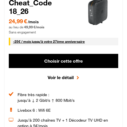
Cheat_Code
18_26
24,99 € par mois pendant 0 mois puis 49,99 € par mois, Sans engagement
24,99 €
/mois
au lieu de
49,99 €/mois
Sans engagement
25 € par mois
-
25€ / mois
jusqu'à votre 27ème anniversaire
Choisir cette offre
Voir le détail
Fibre très rapide :
jusqu'à ↓ 2 Gbit/s ↑ 800 Mbit/s
Livebox 6 : Wifi 6E
Jusqu’à 200 chaînes TV + 1 Décodeur TV UHD en
option à 5€/mois