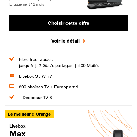
Engagement 12 mois
Choisir cette offre
Voir le détail
Fibre très rapide :
jusqu'à ↓ 2 Gbit/s partagés ↑ 800 Mbit/s
Livebox S : Wifi 7
200 chaînes TV +
Eurosport 1
1 Décodeur TV 6
Le meilleur d'Orange
Livebox Max Fibre
Livebox
Max