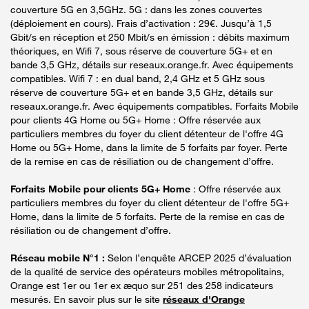
couverture 5G en 3,5GHz. 5G : dans les zones couvertes
(déploiement en cours). Frais d’activation : 29€. Jusqu’à 1,5
Gbit/s en réception et 250 Mbit/s en émission : débits maximum
théoriques, en Wifi 7, sous réserve de couverture 5G+ et en
bande 3,5 GHz, détails sur reseaux.orange.fr. Avec équipements
compatibles. Wifi 7 : en dual band, 2,4 GHz et 5 GHz sous
réserve de couverture 5G+ et en bande 3,5 GHz, détails sur
reseaux.orange.fr. Avec équipements compatibles. Forfaits Mobile
pour clients 4G Home ou 5G+ Home : Offre réservée aux
particuliers membres du foyer du client détenteur de l'offre 4G
Home ou 5G+ Home, dans la limite de 5 forfaits par foyer. Perte
de la remise en cas de résiliation ou de changement d’offre.
Forfaits Mobile pour clients 5G+ Home
: Offre réservée aux
particuliers membres du foyer du client détenteur de l'offre 5G+
Home, dans la limite de 5 forfaits. Perte de la remise en cas de
résiliation ou de changement d’offre.
Réseau mobile N°1 :
Selon l’enquête ARCEP 2025 d’évaluation
de la qualité de service des opérateurs mobiles métropolitains,
Orange est 1er ou 1er ex æquo sur 251 des 258 indicateurs
mesurés. En savoir plus sur le site
réseaux d'Orange