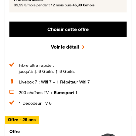
39,99 €/mois
pendant 12 mois puis
46,99 €/mois
Choisir cette offre
Voir le détail
Fibre ultra rapide :
jusqu'à ↓ 8 Gbit/s ↑ 8 Gbit/s
Livebox 7 : Wifi 7 + 1 Répéteur Wifi 7
200 chaînes TV +
Eurosport 1
1 Décodeur TV 6
Offre - 26 ans
Cheat_Code Fibre_18_26
Offre