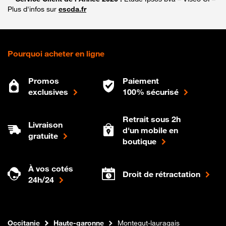
Plus d'infos sur
escda.fr
Pourquoi acheter en ligne
Promos
Paiement
exclusives
100% sécurisé
Retrait sous 2h
Livraison
d'un mobile en
gratuite
boutique
À vos cotés
Droit de rétractation
24h/24
Internet fibre
Boutique Orange
Occitanie
Haute-garonne
Montegut-lauragais