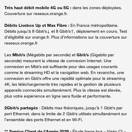
Très haut débit mobile 4G ou 5G :
dans les zones déployées.
Couverture sur reseaux.orange.fr.
Débits Livebox Up et Max Fibre :
En France métropolitaine.
Débits jusqu’à 8 Gbit/s↓ et 8 Gbit/s↑, déploiement en cours. Test
d’éligibilité sur orange.fr. Plus d’informations sur la couverture sur
reseaux.orange.fr
Les
Mbit/s
(Mégabits par seconde) et
Gbit/s
(Gigabits par
seconde) mesurent la vitesse de connexion Internet. Une
connexion en Mbt/s est suffisante pour des usages courants
comme le streaming HD et la navigation web. En revanche, une
connexion en Gbt/s offre une rapidité optimale pour le streaming
4K, les téléchargements très rapides et la gestion de plusieurs
appareils connectés simultanément. Plus la vitesse est élevée,
plus votre expérience en ligne sera fluide et performante.
2Gbit/s partagés
: Débits max théoriques, jusqu’à 1 Gbit/s par
port Ethernet, dans la limite de 2 Gbit/s utilisés simultanément sur
l’ensemble des ports Ethernet et en Wi-Fi.
** Service Client de l'Année 2026 :
Étude Ipsos bva – Viséo CI –