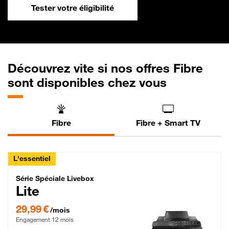
Tester votre éligibilité
Découvrez vite si nos offres Fibre
sont disponibles chez vous
Fibre
Fibre + Smart TV
L'essentiel
Série Spéciale Livebox Lite Fibre
Série Spéciale Livebox
Lite
29,99 € par mois , Engagement 12 mois
29,99 €
/mois
Engagement 12 mois