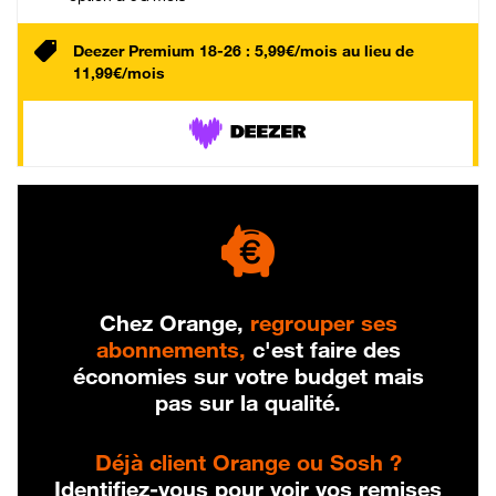
Deezer Premium 18-26 : 5,99€/mois au lieu de
11,99€/mois
Chez Orange,
regrouper ses
abonnements,
c'est faire des
économies sur votre budget mais
pas sur la qualité.
Déjà client Orange ou Sosh ?
Identifiez-vous pour voir vos remises