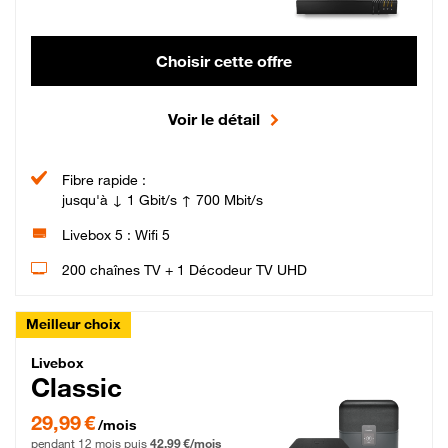
Choisir cette offre
Voir le détail
Fibre rapide :
jusqu'à ↓ 1 Gbit/s ↑ 700 Mbit/s
Livebox 5 : Wifi 5
200 chaînes TV + 1 Décodeur TV UHD
Meilleur choix
Livebox Classic Fibre
Livebox
Classic
29,99 € par mois pendant 12 mois puis 42,99 € par mois, Engagement 12 moi
29,99 €
/mois
pendant 12 mois puis
42,99 €/mois