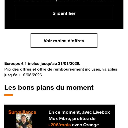
S'identifier
Voir moins d'offres
Eurosport 1 inclus jusqu'au 31/01/2029.
Prix des
offres
et
offre de remboursement
incluses, valables
jusqu’au 19/08/2026.
Les bons plans du moment
En ce moment, avec Livebox
Max Fibre, profitez de
20 € par mois
-
20€/mois
avec Orange