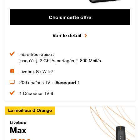
Choisir cette offre
Voir le détail
Fibre très rapide :
jusqu'à ↓ 2 Gbit/s partagés ↑ 800 Mbit/s
Livebox S : Wifi 7
200 chaînes TV +
Eurosport 1
1 Décodeur TV 6
Le meilleur d'Orange
Livebox Max Fibre
Livebox
Max
47,99 € par mois pendant 12 mois puis 57,99 € par mois, Engagement 12 moi