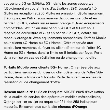
couverture 5G en 3,5GHz. 5G : dans les zones couvertes
(déploiement en cours). Frais d’activation : 29€. Jusqu’à 1,5
Gbit/s en réception et 250 Mbit/s en émission : débits maximum
théoriques, en Wifi 7, sous réserve de couverture 5G+ et en
bande 3,5 GHz, détails sur reseaux.orange.fr. Avec équipements
compatibles. Wifi 7 : en dual band, 2,4 GHz et 5 GHz sous
réserve de couverture 5G+ et en bande 3,5 GHz, détails sur
reseaux.orange.fr. Avec équipements compatibles. Forfaits Mobile
pour clients 4G Home ou 5G+ Home : Offre réservée aux
particuliers membres du foyer du client détenteur de l'offre 4G
Home ou 5G+ Home, dans la limite de 5 forfaits par foyer. Perte
de la remise en cas de résiliation ou de changement d’offre.
Forfaits Mobile pour clients 5G+ Home
: Offre réservée aux
particuliers membres du foyer du client détenteur de l'offre 5G+
Home, dans la limite de 5 forfaits. Perte de la remise en cas de
résiliation ou de changement d’offre.
Réseau mobile N°1 :
Selon l’enquête ARCEP 2025 d’évaluation
de la qualité de service des opérateurs mobiles métropolitains,
Orange est 1er ou 1er ex æquo sur 251 des 258 indicateurs
mesurés. En savoir plus sur le site
réseaux d'Orange