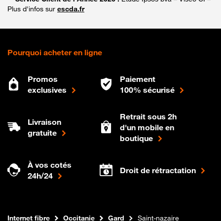
Plus d'infos sur
escda.fr
Pourquoi acheter en ligne
Promos
Paiement
exclusives
100% sécurisé
Retrait sous 2h
Livraison
d'un mobile en
gratuite
boutique
À vos cotés
Droit de rétractation
24h/24
Boutique Orange
Internet fibre
Occitanie
Gard
Saint-nazaire