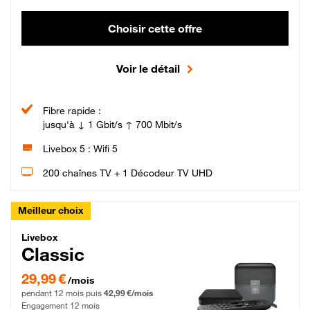
Choisir cette offre
Voir le détail
Fibre rapide :
jusqu'à ↓ 1 Gbit/s ↑ 700 Mbit/s
Livebox 5 : Wifi 5
200 chaînes TV + 1 Décodeur TV UHD
Meilleur choix
Livebox Classic Fibre
Livebox
Classic
29,99 € par mois pendant 12 mois puis 42,99 € par mois, Engagement 12 moi
29,99 €
/mois
pendant 12 mois puis
42,99 €/mois
Engagement 12 mois