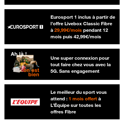
Eurosport 1 inclus à partir de
l’offre Livebox Classic Fibre
29,99 € par mois
à
29,99€/mois
pendant 12
42,99 € par m
mois puis
42,99€/mois
Une super connexion pour
tout faire chez vous avec la
5G. Sans engagement
Le meilleur du sport vous
attend :
1 mois offert
à
L’Équipe sur toutes les
offres Fibre