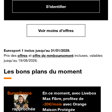
S'identifier
Voir moins d'offres
Eurosport 1 inclus jusqu'au 31/01/2029.
Prix des
offres
et
offre de remboursement
incluses, valables
jusqu’au 19/08/2026.
Les bons plans du moment
En ce moment, avec Livebox
Max Fibre, profitez de
20 € par mois
-
20€/mois
avec Orange
Maison Protégée