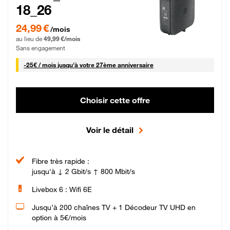
18_26
24,99 € par mois pendant 0 mois puis 49,99 € par mois, Sans engagement
24,99 €
/mois
au lieu de
49,99 €/mois
Sans engagement
25 € par mois
-
25€ / mois
jusqu'à votre 27ème anniversaire
Choisir cette offre
Voir le détail
Fibre très rapide :
jusqu'à ↓ 2 Gbit/s ↑ 800 Mbit/s
Livebox 6 : Wifi 6E
Jusqu’à 200 chaînes TV + 1 Décodeur TV UHD en
option à 5€/mois