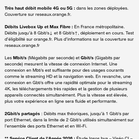
Très haut débit mobile 4G ou 5G :
dans les zones déployées.
Couverture sur reseaux.orange.fr.
Débits Livebox Up et Max Fibre :
En France métropolitaine.
Débits jusqu’à 8 Gbit/s↓ et 8 Gbit/s↑, déploiement en cours. Test
d’éligibilité sur orange.fr. Plus d’informations sur la couverture sur
reseaux.orange.fr
Les
Mbit/s
(Mégabits par seconde) et
Gbit/s
(Gigabits par
seconde) mesurent la vitesse de connexion Internet. Une
connexion en Mbt/s est suffisante pour des usages courants
comme le streaming HD et la navigation web. En revanche, une
connexion en Gbt/s offre une rapidité optimale pour le streaming
4K, les téléchargements très rapides et la gestion de plusieurs
appareils connectés simultanément. Plus la vitesse est élevée,
plus votre expérience en ligne sera fluide et performante.
2Gbit/s partagés
: Débits max théoriques, jusqu’à 1 Gbit/s par
port Ethernet, dans la limite de 2 Gbit/s utilisés simultanément sur
l’ensemble des ports Ethernet et en Wi-Fi.
** Service Client de l'Année 2026 :
Étude Ipsos bva – Viséo CI –