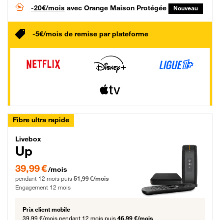
-20€/mois
avec Orange Maison Protégée
Nouveau
-5€/mois de remise par plateforme
Fibre ultra rapide
Livebox Up Fibre
Livebox
Up
39,99 € par mois pendant 12 mois puis 51,99 € par mois, Engagement 12 moi
39,99 €
/mois
pendant 12 mois puis
51,99 €/mois
Engagement 12 mois
Prix client mobile
39,99 €/mois
pendant 12 mois puis
46,99 €/mois