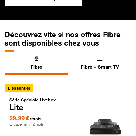
Découvrez vite si nos offres Fibre
sont disponibles chez vous
Fibre
Fibre + Smart TV
L'essentiel
Série Spéciale Livebox Lite Fibre
Série Spéciale Livebox
Lite
29,99 € par mois , Engagement 12 mois
29,99 €
/mois
Engagement 12 mois