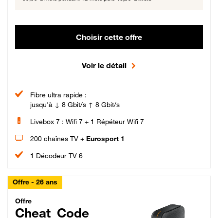
Choisir cette offre
Voir le détail
Fibre ultra rapide :
jusqu'à ↓ 8 Gbit/s ↑ 8 Gbit/s
Livebox 7 : Wifi 7 + 1 Répéteur Wifi 7
200 chaînes TV +
Eurosport 1
1 Décodeur TV 6
Offre - 26 ans
Cheat_Code Fibre_18_26
Offre
Cheat_Code