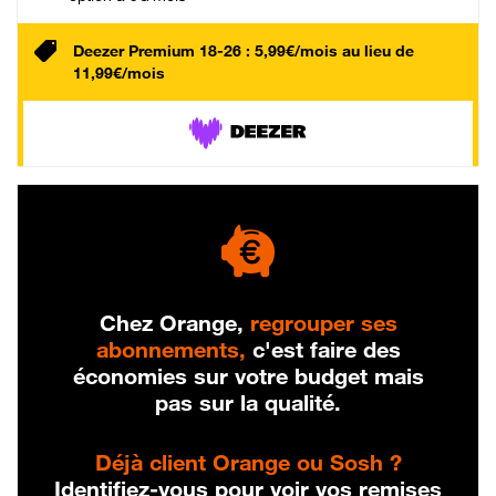
Deezer Premium 18-26 : 5,99€/mois au lieu de
11,99€/mois
Chez Orange,
regrouper ses
abonnements,
c'est faire des
économies sur votre budget mais
pas sur la qualité.
Déjà client Orange ou Sosh ?
Identifiez-vous pour voir vos remises