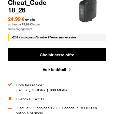
Cheat_Code
18_26
24,99 € par mois pendant 0 mois puis 49,99 € par mois, Sans engagement
24,99 €
/mois
au lieu de
49,99 €/mois
Sans engagement
25 € par mois
-
25€ / mois
jusqu'à votre 27ème anniversaire
Choisir cette offre
Voir le détail
Fibre très rapide :
jusqu'à ↓ 2 Gbit/s ↑ 800 Mbit/s
Livebox 6 : Wifi 6E
Jusqu’à 200 chaînes TV + 1 Décodeur TV UHD en
option à 5€/mois