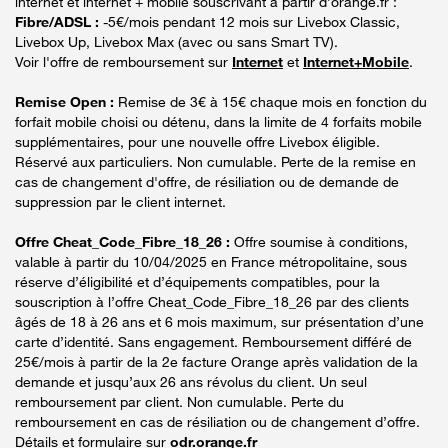
internet et internet + mobile souscrivant à partir d’orange.fr :
Fibre/ADSL :
-5€/mois pendant 12 mois sur Livebox Classic,
Livebox Up, Livebox Max (avec ou sans Smart TV).
Voir l'offre de remboursement sur
Internet
et
Internet+Mobile
.
Remise Open :
Remise de 3€ à 15€ chaque mois en fonction du
forfait mobile choisi ou détenu, dans la limite de 4 forfaits mobile
supplémentaires, pour une nouvelle offre Livebox éligible.
Réservé aux particuliers. Non cumulable. Perte de la remise en
cas de changement d'offre, de résiliation ou de demande de
suppression par le client internet.
Offre Cheat_Code_Fibre_18_26 :
Offre soumise à conditions,
valable à partir du 10/04/2025 en France métropolitaine, sous
réserve d’éligibilité et d’équipements compatibles, pour la
souscription à l’offre Cheat_Code_Fibre_18_26 par des clients
âgés de 18 à 26 ans et 6 mois maximum, sur présentation d’une
carte d’identité. Sans engagement. Remboursement différé de
25€/mois à partir de la 2e facture Orange après validation de la
demande et jusqu’aux 26 ans révolus du client. Un seul
remboursement par client. Non cumulable. Perte du
remboursement en cas de résiliation ou de changement d’offre.
Détails et formulaire sur
odr.orange.fr