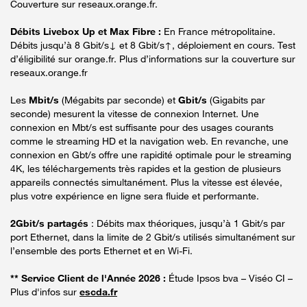
Couverture sur reseaux.orange.fr.
Débits Livebox Up et Max Fibre :
En France métropolitaine.
Débits jusqu’à 8 Gbit/s↓ et 8 Gbit/s↑, déploiement en cours. Test
d’éligibilité sur orange.fr. Plus d’informations sur la couverture sur
reseaux.orange.fr
Les
Mbit/s
(Mégabits par seconde) et
Gbit/s
(Gigabits par
seconde) mesurent la vitesse de connexion Internet. Une
connexion en Mbt/s est suffisante pour des usages courants
comme le streaming HD et la navigation web. En revanche, une
connexion en Gbt/s offre une rapidité optimale pour le streaming
4K, les téléchargements très rapides et la gestion de plusieurs
appareils connectés simultanément. Plus la vitesse est élevée,
plus votre expérience en ligne sera fluide et performante.
2Gbit/s partagés
: Débits max théoriques, jusqu’à 1 Gbit/s par
port Ethernet, dans la limite de 2 Gbit/s utilisés simultanément sur
l’ensemble des ports Ethernet et en Wi-Fi.
** Service Client de l'Année 2026 :
Étude Ipsos bva – Viséo CI –
Plus d'infos sur
escda.fr