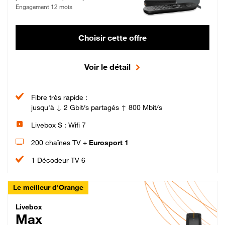
Engagement 12 mois
Choisir cette offre
Voir le détail
Fibre très rapide :
jusqu'à ↓ 2 Gbit/s partagés ↑ 800 Mbit/s
Livebox S : Wifi 7
200 chaînes TV +
Eurosport 1
1 Décodeur TV 6
Le meilleur d'Orange
Livebox Max Fibre
Livebox
Max