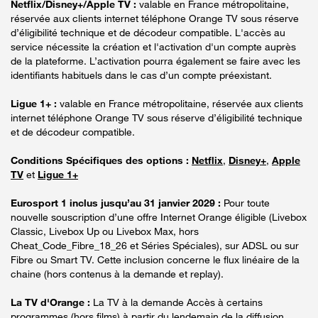
Netflix/Disney+/Apple TV :
valable en France métropolitaine,
réservée aux clients internet téléphone Orange TV sous réserve
d’éligibilité technique et de décodeur compatible. L'accès au
service nécessite la création et l'activation d'un compte auprès
de la plateforme. L’activation pourra également se faire avec les
identifiants habituels dans le cas d’un compte préexistant.
Ligue 1+ :
valable en France métropolitaine, réservée aux clients
internet téléphone Orange TV sous réserve d’éligibilité technique
et de décodeur compatible.
Conditions Spécifiques des options :
Netflix
,
Disney+
,
Apple
TV
et
Ligue 1+
Eurosport 1 inclus jusqu’au 31 janvier 2029 :
Pour toute
nouvelle souscription d’une offre Internet Orange éligible (Livebox
Classic, Livebox Up ou Livebox Max, hors
Cheat_Code_Fibre_18_26 et Séries Spéciales), sur ADSL ou sur
Fibre ou Smart TV. Cette inclusion concerne le flux linéaire de la
chaine (hors contenus à la demande et replay).
La TV d'Orange :
La TV à la demande Accès à certains
programmes (hors films) à partir du lendemain de la diffusion