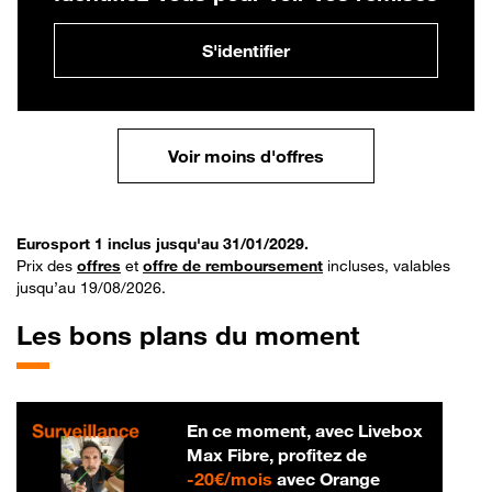
S'identifier
Voir moins d'offres
Eurosport 1 inclus jusqu'au 31/01/2029.
Prix des
offres
et
offre de remboursement
incluses, valables
jusqu’au 19/08/2026.
Les bons plans du moment
En ce moment, avec Livebox
Max Fibre, profitez de
20 € par mois
-
20€/mois
avec Orange