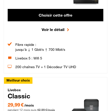
Choisir cette offre
Voir le détail
Fibre rapide :
jusqu'à ↓ 1 Gbit/s ↑ 700 Mbit/s
Livebox 5 : Wifi 5
200 chaînes TV + 1 Décodeur TV UHD
Meilleur choix
Livebox Classic Fibre
Livebox
Classic
29,99 € par mois pendant 12 mois puis 42,99 € par mois, Engagement 12 moi
29,99 €
/mois
pendant 12 mois puis
42,99 €/mois