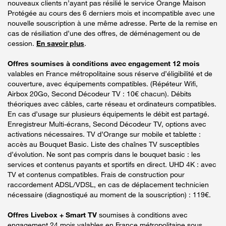
nouveaux clients n’ayant pas résilié le service Orange Maison
Protégée au cours des 6 derniers mois et incompatible avec une
nouvelle souscription à une même adresse. Perte de la remise en
cas de résiliation d’une des offres, de déménagement ou de
cession.
En savoir plus
.
Offres soumises à conditions avec engagement 12 mois
valables en France métropolitaine sous réserve d’éligibilité et de
couverture, avec équipements compatibles. (Répéteur Wifi,
Airbox 20Go, Second Décodeur TV : 10€ chacun). Débits
théoriques avec câbles, carte réseau et ordinateurs compatibles.
En cas d’usage sur plusieurs équipements le débit est partagé.
Enregistreur Multi-écrans, Second Décodeur TV, options avec
activations nécessaires. TV d’Orange sur mobile et tablette :
accès au Bouquet Basic. Liste des chaînes TV susceptibles
d’évolution. Ne sont pas compris dans le bouquet basic : les
services et contenus payants et sportifs en direct. UHD 4K : avec
TV et contenus compatibles. Frais de construction pour
raccordement ADSL/VDSL, en cas de déplacement technicien
nécessaire (diagnostiqué au moment de la souscription) : 119€.
Offres Livebox + Smart TV
soumises à conditions avec
engagement 24 mois valables en France métropolitaine sous