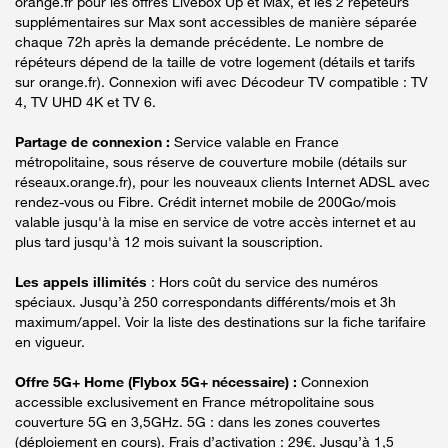
orange.fr pour les offres Livebox Up et Max, et les 2 répéteurs
supplémentaires sur Max sont accessibles de manière séparée
chaque 72h après la demande précédente. Le nombre de
répéteurs dépend de la taille de votre logement (détails et tarifs
sur orange.fr). Connexion wifi avec Décodeur TV compatible : TV
4, TV UHD 4K et TV 6.
Partage de connexion :
Service valable en France
métropolitaine, sous réserve de couverture mobile (détails sur
réseaux.orange.fr), pour les nouveaux clients Internet ADSL avec
rendez-vous ou Fibre. Crédit internet mobile de 200Go/mois
valable jusqu'à la mise en service de votre accès internet et au
plus tard jusqu'à 12 mois suivant la souscription.
Les appels illimités
: Hors coût du service des numéros
spéciaux. Jusqu’à 250 correspondants différents/mois et 3h
maximum/appel. Voir la liste des destinations sur la fiche tarifaire
en vigueur.
Offre 5G+ Home (Flybox 5G+ nécessaire) :
Connexion
accessible exclusivement en France métropolitaine sous
couverture 5G en 3,5GHz. 5G : dans les zones couvertes
(déploiement en cours). Frais d’activation : 29€. Jusqu’à 1,5