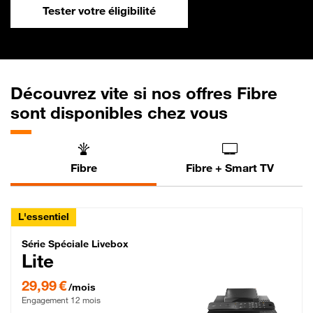
Tester votre éligibilité
Découvrez vite si nos offres Fibre
sont disponibles chez vous
Fibre
Fibre + Smart TV
L'essentiel
Série Spéciale Livebox Lite Fibre
Série Spéciale Livebox
Lite
29,99 € par mois , Engagement 12 mois
29,99 €
/mois
Engagement 12 mois