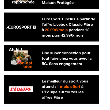
Maison Protégée
Eurosport 1 inclus à partir de
l’offre Livebox Classic Fibre
29,99 € par mois
à
29,99€/mois
pendant 12
42,99 € par m
mois puis
42,99€/mois
Une super connexion pour
tout faire chez vous avec la
5G. Sans engagement
Le meilleur du sport vous
attend :
1 mois offert
à
L’Équipe sur toutes les
offres Fibre