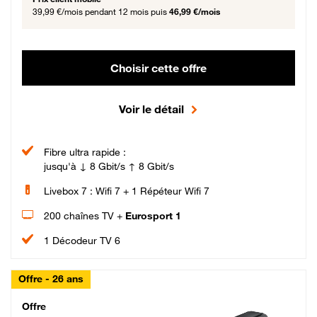
39,99 €/mois
pendant 12 mois puis
46,99 €/mois
Choisir cette offre
Voir le détail
Fibre ultra rapide :
jusqu'à ↓ 8 Gbit/s ↑ 8 Gbit/s
Livebox 7 : Wifi 7 + 1 Répéteur Wifi 7
200 chaînes TV +
Eurosport 1
1 Décodeur TV 6
Offre - 26 ans
Cheat_Code Fibre_18_26
Offre