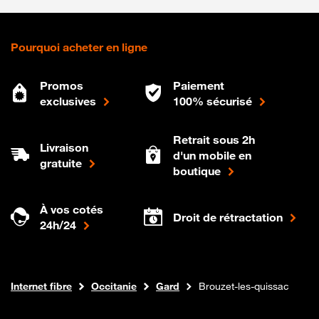
Pourquoi acheter en ligne
Promos
Paiement
exclusives
100% sécurisé
Retrait sous 2h
Livraison
d'un mobile en
gratuite
boutique
À vos cotés
Droit de rétractation
24h/24
Boutique Orange
Internet fibre
Occitanie
Gard
Brouzet-les-quissac