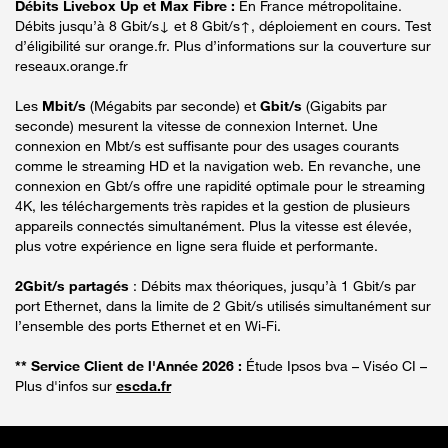
Débits Livebox Up et Max Fibre :
En France métropolitaine.
Débits jusqu’à 8 Gbit/s↓ et 8 Gbit/s↑, déploiement en cours. Test
d’éligibilité sur orange.fr. Plus d’informations sur la couverture sur
reseaux.orange.fr
Les
Mbit/s
(Mégabits par seconde) et
Gbit/s
(Gigabits par
seconde) mesurent la vitesse de connexion Internet. Une
connexion en Mbt/s est suffisante pour des usages courants
comme le streaming HD et la navigation web. En revanche, une
connexion en Gbt/s offre une rapidité optimale pour le streaming
4K, les téléchargements très rapides et la gestion de plusieurs
appareils connectés simultanément. Plus la vitesse est élevée,
plus votre expérience en ligne sera fluide et performante.
2Gbit/s partagés
: Débits max théoriques, jusqu’à 1 Gbit/s par
port Ethernet, dans la limite de 2 Gbit/s utilisés simultanément sur
l’ensemble des ports Ethernet et en Wi-Fi.
** Service Client de l'Année 2026 :
Étude Ipsos bva – Viséo CI –
Plus d'infos sur
escda.fr