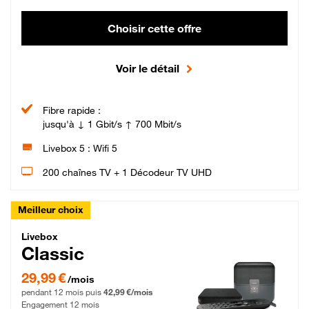
Choisir cette offre
Voir le détail
Fibre rapide :
jusqu'à ↓ 1 Gbit/s ↑ 700 Mbit/s
Livebox 5 : Wifi 5
200 chaînes TV + 1 Décodeur TV UHD
Meilleur choix
Livebox Classic Fibre
Livebox
Classic
29,99 € par mois pendant 12 mois puis 42,99 € par mois, Engagement 12 moi
29,99 €
/mois
pendant 12 mois puis
42,99 €/mois
Engagement 12 mois