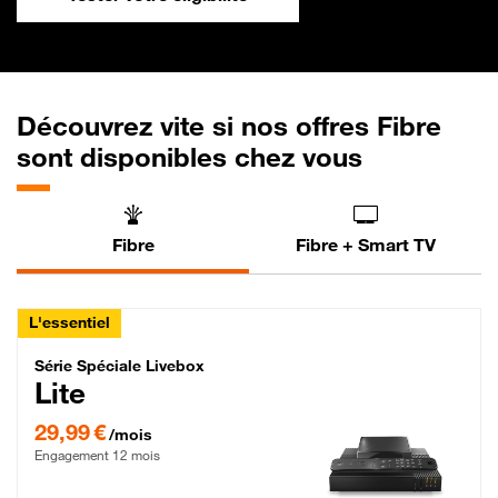
Découvrez vite si nos offres Fibre
sont disponibles chez vous
Fibre
Fibre + Smart TV
L'essentiel
Série Spéciale Livebox Lite Fibre
Série Spéciale Livebox
Lite
29,99 € par mois , Engagement 12 mois
29,99 €
/mois
Engagement 12 mois