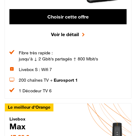
Choisir cette offre
Voir le détail
Fibre très rapide :
jusqu'à ↓ 2 Gbit/s partagés ↑ 800 Mbit/s
Livebox S : Wifi 7
200 chaînes TV +
Eurosport 1
1 Décodeur TV 6
Le meilleur d'Orange
Livebox Max Fibre
Livebox
Max
47,99 € par mois pendant 12 mois puis 57,99 € par mois, Engagement 12 moi