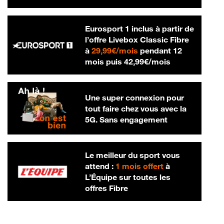
Eurosport 1 inclus à partir de
l’offre Livebox Classic Fibre
29,99 € par mois
à
29,99€/mois
pendant 12
42,99 € par m
mois puis
42,99€/mois
Une super connexion pour
tout faire chez vous avec la
5G. Sans engagement
Le meilleur du sport vous
attend :
1 mois offert
à
L’Équipe sur toutes les
offres Fibre