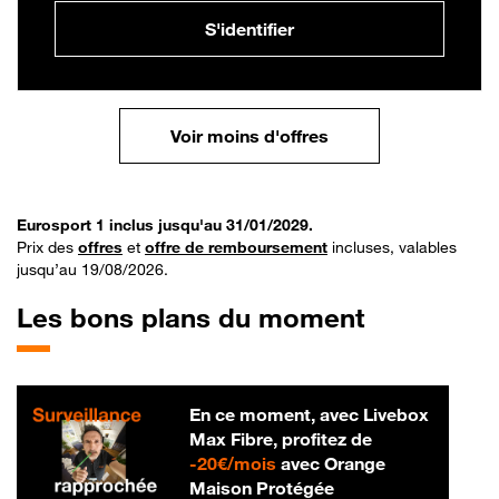
S'identifier
Voir moins d'offres
Eurosport 1 inclus jusqu'au 31/01/2029.
Prix des
offres
et
offre de remboursement
incluses, valables
jusqu’au 19/08/2026.
Les bons plans du moment
En ce moment, avec Livebox
Max Fibre, profitez de
20 € par mois
-
20€/mois
avec Orange
Maison Protégée