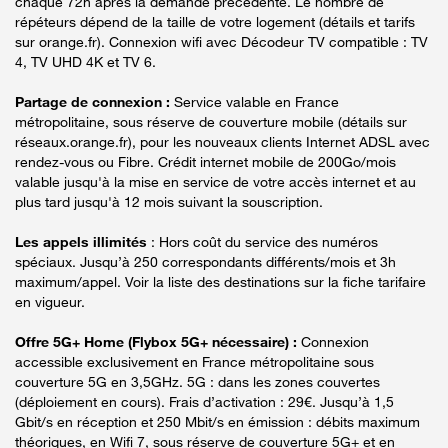
chaque 72h après la demande précédente. Le nombre de
répéteurs dépend de la taille de votre logement (détails et tarifs
sur orange.fr). Connexion wifi avec Décodeur TV compatible : TV
4, TV UHD 4K et TV 6.
Partage de connexion :
Service valable en France
métropolitaine, sous réserve de couverture mobile (détails sur
réseaux.orange.fr), pour les nouveaux clients Internet ADSL avec
rendez-vous ou Fibre. Crédit internet mobile de 200Go/mois
valable jusqu'à la mise en service de votre accès internet et au
plus tard jusqu'à 12 mois suivant la souscription.
Les appels illimités
: Hors coût du service des numéros
spéciaux. Jusqu’à 250 correspondants différents/mois et 3h
maximum/appel. Voir la liste des destinations sur la fiche tarifaire
en vigueur.
Offre 5G+ Home (Flybox 5G+ nécessaire) :
Connexion
accessible exclusivement en France métropolitaine sous
couverture 5G en 3,5GHz. 5G : dans les zones couvertes
(déploiement en cours). Frais d’activation : 29€. Jusqu’à 1,5
Gbit/s en réception et 250 Mbit/s en émission : débits maximum
théoriques, en Wifi 7, sous réserve de couverture 5G+ et en