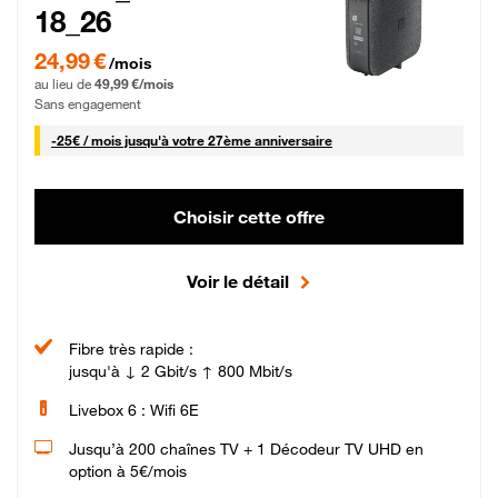
18_26
24,99 € par mois pendant 0 mois puis 49,99 € par mois, Sans engagement
24,99 €
/mois
au lieu de
49,99 €/mois
Sans engagement
25 € par mois
-
25€ / mois
jusqu'à votre 27ème anniversaire
Choisir cette offre
Voir le détail
Fibre très rapide :
jusqu'à ↓ 2 Gbit/s ↑ 800 Mbit/s
Livebox 6 : Wifi 6E
Jusqu’à 200 chaînes TV + 1 Décodeur TV UHD en
option à 5€/mois