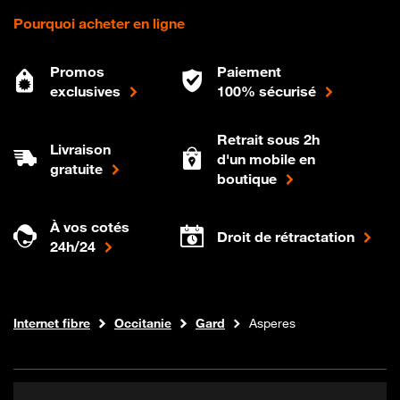
Pourquoi acheter en ligne
Promos
Paiement
exclusives
100% sécurisé
Retrait sous 2h
Livraison
d'un mobile en
gratuite
boutique
À vos cotés
Droit de rétractation
24h/24
Boutique Orange
Internet fibre
Occitanie
Gard
Asperes