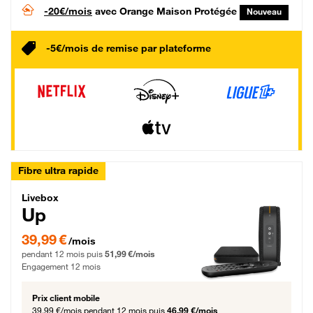
-20€/mois
avec Orange Maison Protégée
Nouveau
-5€/mois de remise par plateforme
Fibre ultra rapide
Livebox Up Fibre
Livebox
Up
39,99 € par mois pendant 12 mois puis 51,99 € par mois, Engagement 12 moi
39,99 €
/mois
pendant 12 mois puis
51,99 €/mois
Engagement 12 mois
Prix client mobile
39,99 €/mois
pendant 12 mois puis
46,99 €/mois