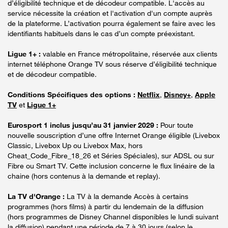
d’éligibilité technique et de décodeur compatible. L'accès au
service nécessite la création et l'activation d'un compte auprès
de la plateforme. L’activation pourra également se faire avec les
identifiants habituels dans le cas d’un compte préexistant.
Ligue 1+ :
valable en France métropolitaine, réservée aux clients
internet téléphone Orange TV sous réserve d’éligibilité technique
et de décodeur compatible.
Conditions Spécifiques des options :
Netflix
,
Disney+
,
Apple
TV
et
Ligue 1+
Eurosport 1 inclus jusqu’au 31 janvier 2029 :
Pour toute
nouvelle souscription d’une offre Internet Orange éligible (Livebox
Classic, Livebox Up ou Livebox Max, hors
Cheat_Code_Fibre_18_26 et Séries Spéciales), sur ADSL ou sur
Fibre ou Smart TV. Cette inclusion concerne le flux linéaire de la
chaine (hors contenus à la demande et replay).
La TV d'Orange :
La TV à la demande Accès à certains
programmes (hors films) à partir du lendemain de la diffusion
(hors programmes de Disney Channel disponibles le lundi suivant
la diffusion) pendant une période de 7 à 30 jours (selon le