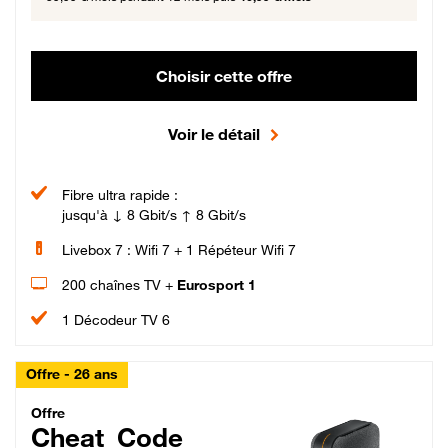
Choisir cette offre
Voir le détail
Fibre ultra rapide :
jusqu'à ↓ 8 Gbit/s ↑ 8 Gbit/s
Livebox 7 : Wifi 7 + 1 Répéteur Wifi 7
200 chaînes TV +
Eurosport 1
1 Décodeur TV 6
Offre - 26 ans
Cheat_Code Fibre_18_26
Offre
Cheat_Code