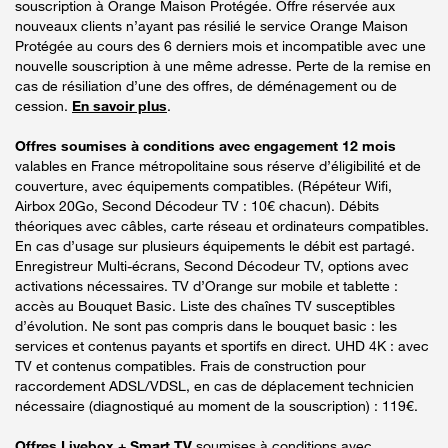
souscription à Orange Maison Protégée. Offre réservée aux
nouveaux clients n’ayant pas résilié le service Orange Maison
Protégée au cours des 6 derniers mois et incompatible avec une
nouvelle souscription à une même adresse. Perte de la remise en
cas de résiliation d’une des offres, de déménagement ou de
cession.
En savoir plus
.
Offres soumises à conditions avec engagement 12 mois
valables en France métropolitaine sous réserve d’éligibilité et de
couverture, avec équipements compatibles. (Répéteur Wifi,
Airbox 20Go, Second Décodeur TV : 10€ chacun). Débits
théoriques avec câbles, carte réseau et ordinateurs compatibles.
En cas d’usage sur plusieurs équipements le débit est partagé.
Enregistreur Multi-écrans, Second Décodeur TV, options avec
activations nécessaires. TV d’Orange sur mobile et tablette :
accès au Bouquet Basic. Liste des chaînes TV susceptibles
d’évolution. Ne sont pas compris dans le bouquet basic : les
services et contenus payants et sportifs en direct. UHD 4K : avec
TV et contenus compatibles. Frais de construction pour
raccordement ADSL/VDSL, en cas de déplacement technicien
nécessaire (diagnostiqué au moment de la souscription) : 119€.
Offres Livebox + Smart TV
soumises à conditions avec