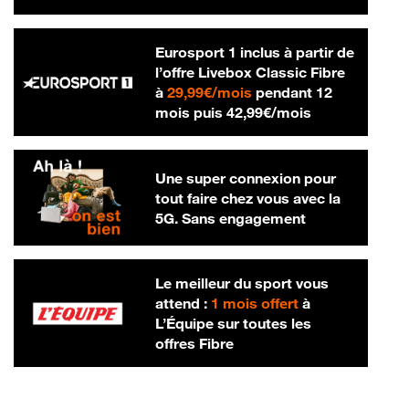
Eurosport 1 inclus à partir de
l’offre Livebox Classic Fibre
29,99 € par mois
à
29,99€/mois
pendant 12
42,99 € par m
mois puis
42,99€/mois
Une super connexion pour
tout faire chez vous avec la
5G. Sans engagement
Le meilleur du sport vous
attend :
1 mois offert
à
L’Équipe sur toutes les
offres Fibre