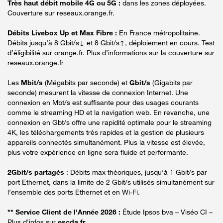
Très haut débit mobile 4G ou 5G :
dans les zones déployées.
Couverture sur reseaux.orange.fr.
Débits Livebox Up et Max Fibre :
En France métropolitaine.
Débits jusqu’à 8 Gbit/s↓ et 8 Gbit/s↑, déploiement en cours. Test
d’éligibilité sur orange.fr. Plus d’informations sur la couverture sur
reseaux.orange.fr
Les
Mbit/s
(Mégabits par seconde) et
Gbit/s
(Gigabits par
seconde) mesurent la vitesse de connexion Internet. Une
connexion en Mbt/s est suffisante pour des usages courants
comme le streaming HD et la navigation web. En revanche, une
connexion en Gbt/s offre une rapidité optimale pour le streaming
4K, les téléchargements très rapides et la gestion de plusieurs
appareils connectés simultanément. Plus la vitesse est élevée,
plus votre expérience en ligne sera fluide et performante.
2Gbit/s partagés
: Débits max théoriques, jusqu’à 1 Gbit/s par
port Ethernet, dans la limite de 2 Gbit/s utilisés simultanément sur
l’ensemble des ports Ethernet et en Wi-Fi.
** Service Client de l'Année 2026 :
Étude Ipsos bva – Viséo CI –
Plus d'infos sur
escda.fr