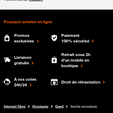
Pourquoi acheter en ligne
Promos
Paiement
exclusives
100% sécurisé
Retrait sous 2h
Livraison
d'un mobile en
gratuite
boutique
À vos cotés
Droit de rétractation
24h/24
Boutique Orange
Internet fibre
Occitanie
Gard
Sainte-anastasie