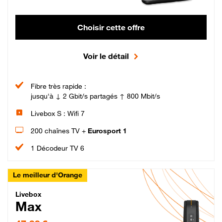
Choisir cette offre
Voir le détail
Fibre très rapide :
jusqu'à ↓ 2 Gbit/s partagés ↑ 800 Mbit/s
Livebox S : Wifi 7
200 chaînes TV +
Eurosport 1
1 Décodeur TV 6
Le meilleur d'Orange
Livebox Max Fibre
Livebox
Max
47,99 € par mois pendant 12 mois puis 57,99 € par mois, Engagement 12 moi