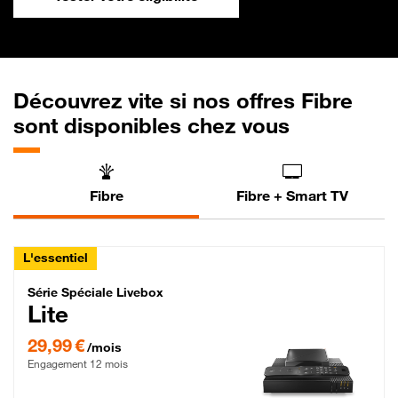
Découvrez vite si nos offres Fibre
sont disponibles chez vous
Fibre
Fibre + Smart TV
L'essentiel
Série Spéciale Livebox Lite Fibre
Série Spéciale Livebox
Lite
29,99 € par mois , Engagement 12 mois
29,99 €
/mois
Engagement 12 mois