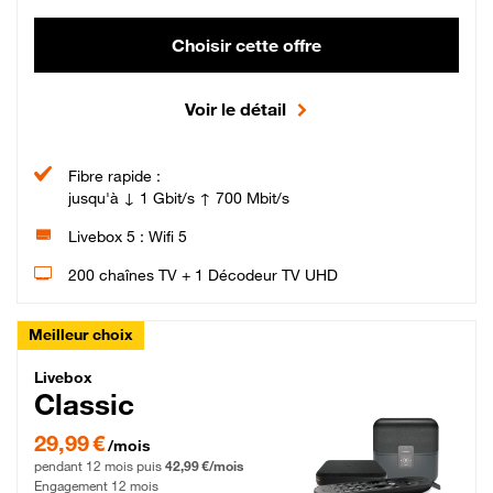
Choisir cette offre
Voir le détail
Fibre rapide :
jusqu'à ↓ 1 Gbit/s ↑ 700 Mbit/s
Livebox 5 : Wifi 5
200 chaînes TV + 1 Décodeur TV UHD
Meilleur choix
Livebox Classic Fibre
Livebox
Classic
29,99 € par mois pendant 12 mois puis 42,99 € par mois, Engagement 12 moi
29,99 €
/mois
pendant 12 mois puis
42,99 €/mois
Engagement 12 mois