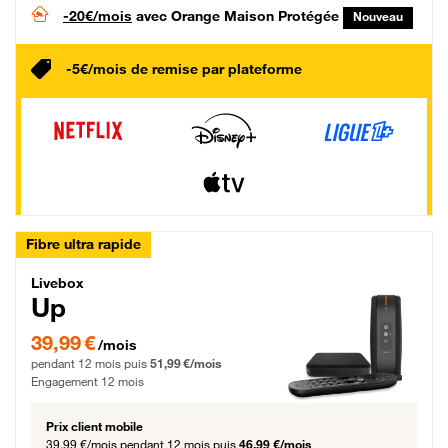
-20€/mois
avec Orange Maison Protégée
Nouveau
-5€/mois de remise par plateforme
Fibre ultra rapide
Livebox Up Fibre
Livebox
Up
39,99 € par mois pendant 12 mois puis 51,99 € par mois, Engagement 12 moi
39,99 €
/mois
pendant 12 mois puis
51,99 €/mois
Engagement 12 mois
Prix client mobile
39,99 €/mois
pendant 12 mois puis
46,99 €/mois