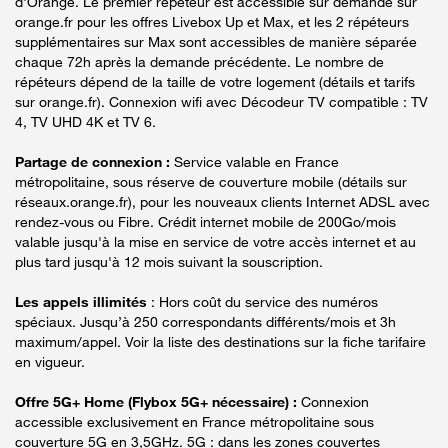
d'Orange. Le premier répéteur est accessible sur demande sur
orange.fr pour les offres Livebox Up et Max, et les 2 répéteurs
supplémentaires sur Max sont accessibles de manière séparée
chaque 72h après la demande précédente. Le nombre de
répéteurs dépend de la taille de votre logement (détails et tarifs
sur orange.fr). Connexion wifi avec Décodeur TV compatible : TV
4, TV UHD 4K et TV 6.
Partage de connexion :
Service valable en France
métropolitaine, sous réserve de couverture mobile (détails sur
réseaux.orange.fr), pour les nouveaux clients Internet ADSL avec
rendez-vous ou Fibre. Crédit internet mobile de 200Go/mois
valable jusqu'à la mise en service de votre accès internet et au
plus tard jusqu'à 12 mois suivant la souscription.
Les appels illimités
: Hors coût du service des numéros
spéciaux. Jusqu’à 250 correspondants différents/mois et 3h
maximum/appel. Voir la liste des destinations sur la fiche tarifaire
en vigueur.
Offre 5G+ Home (Flybox 5G+ nécessaire) :
Connexion
accessible exclusivement en France métropolitaine sous
couverture 5G en 3,5GHz. 5G : dans les zones couvertes