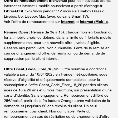
Offre de remboursement Bienvenue
pour les nouveaux clients
internet et internet + mobile souscrivant à partir d’orange.fr :
Fibre/ADSL :
-5€/mois pendant 12 mois sur Livebox Classic,
Livebox Up, Livebox Max (avec ou sans Smart TV).
Voir l'offre de remboursement sur
Internet
et
Internet+Mobile
.
Remise Open :
Remise de 3€ à 15€ chaque mois en fonction du
forfait mobile choisi ou détenu, dans la limite de 4 forfaits mobile
supplémentaires, pour une nouvelle offre Livebox éligible.
Réservé aux particuliers. Non cumulable. Perte de la remise en
cas de changement d'offre, de résiliation ou de demande de
suppression par le client internet.
Offre Cheat_Code_Fibre_18_26 :
Offre soumise à conditions,
valable à partir du 10/04/2025 en France métropolitaine, sous
réserve d’éligibilité et d’équipements compatibles, pour la
souscription à l’offre Cheat_Code_Fibre_18_26 par des clients
âgés de 18 à 26 ans et 6 mois maximum, sur présentation d’une
carte d’identité. Sans engagement. Remboursement différé de
25€/mois à partir de la 2e facture Orange après validation de la
demande et jusqu’aux 26 ans révolus du client. Un seul
remboursement par client. Non cumulable. Perte du
remboursement en cas de résiliation ou de changement d’offre.