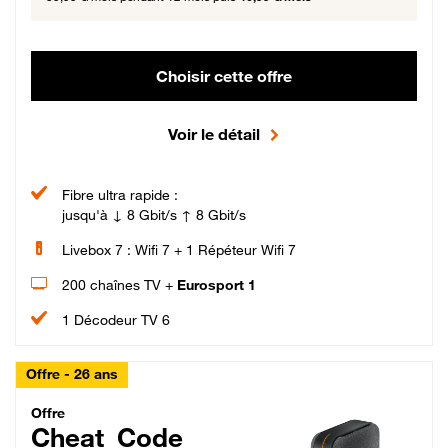
Choisir cette offre
Voir le détail
Fibre ultra rapide :
jusqu'à ↓ 8 Gbit/s ↑ 8 Gbit/s
Livebox 7 : Wifi 7 + 1 Répéteur Wifi 7
200 chaînes TV +
Eurosport 1
1 Décodeur TV 6
Offre - 26 ans
Cheat_Code Fibre_18_26
Offre
Cheat_Code