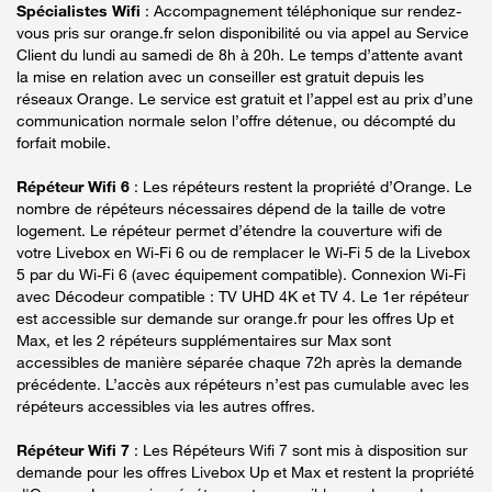
Spécialistes Wifi
: Accompagnement téléphonique sur rendez-
vous pris sur orange.fr selon disponibilité ou via appel au Service
Client du lundi au samedi de 8h à 20h. Le temps d’attente avant
la mise en relation avec un conseiller est gratuit depuis les
réseaux Orange. Le service est gratuit et l’appel est au prix d’une
communication normale selon l’offre détenue, ou décompté du
forfait mobile.
Répéteur Wifi 6
: Les répéteurs restent la propriété d’Orange. Le
nombre de répéteurs nécessaires dépend de la taille de votre
logement. Le répéteur permet d’étendre la couverture wifi de
votre Livebox en Wi-Fi 6 ou de remplacer le Wi-Fi 5 de la Livebox
5 par du Wi-Fi 6 (avec équipement compatible). Connexion Wi-Fi
avec Décodeur compatible : TV UHD 4K et TV 4. Le 1er répéteur
est accessible sur demande sur orange.fr pour les offres Up et
Max, et les 2 répéteurs supplémentaires sur Max sont
accessibles de manière séparée chaque 72h après la demande
précédente. L’accès aux répéteurs n’est pas cumulable avec les
répéteurs accessibles via les autres offres.
Répéteur Wifi 7
: Les Répéteurs Wifi 7 sont mis à disposition sur
demande pour les offres Livebox Up et Max et restent la propriété