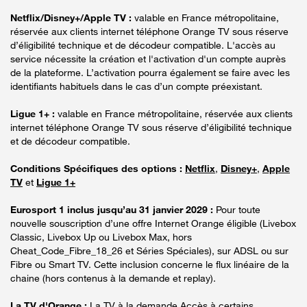
Netflix/Disney+/Apple TV :
valable en France métropolitaine,
réservée aux clients internet téléphone Orange TV sous réserve
d’éligibilité technique et de décodeur compatible. L'accès au
service nécessite la création et l'activation d'un compte auprès
de la plateforme. L’activation pourra également se faire avec les
identifiants habituels dans le cas d’un compte préexistant.
Ligue 1+ :
valable en France métropolitaine, réservée aux clients
internet téléphone Orange TV sous réserve d’éligibilité technique
et de décodeur compatible.
Conditions Spécifiques des options :
Netflix
,
Disney+
,
Apple
TV
et
Ligue 1+
Eurosport 1 inclus jusqu’au 31 janvier 2029 :
Pour toute
nouvelle souscription d’une offre Internet Orange éligible (Livebox
Classic, Livebox Up ou Livebox Max, hors
Cheat_Code_Fibre_18_26 et Séries Spéciales), sur ADSL ou sur
Fibre ou Smart TV. Cette inclusion concerne le flux linéaire de la
chaine (hors contenus à la demande et replay).
La TV d'Orange :
La TV à la demande Accès à certains