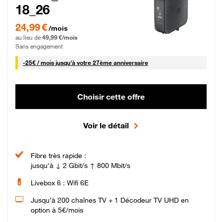
18_26
24,99 € par mois pendant 0 mois puis 49,99 € par mois, Sans engagement
24,99 €
/mois
au lieu de
49,99 €/mois
Sans engagement
25 € par mois
-
25€ / mois
jusqu'à votre 27ème anniversaire
Choisir cette offre
Voir le détail
Fibre très rapide :
jusqu'à ↓ 2 Gbit/s ↑ 800 Mbit/s
Livebox 6 : Wifi 6E
Jusqu’à 200 chaînes TV + 1 Décodeur TV UHD en
option à 5€/mois