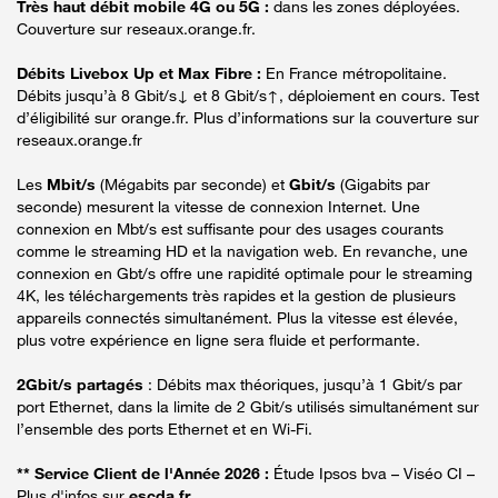
Très haut débit mobile 4G ou 5G :
dans les zones déployées.
Couverture sur reseaux.orange.fr.
Débits Livebox Up et Max Fibre :
En France métropolitaine.
Débits jusqu’à 8 Gbit/s↓ et 8 Gbit/s↑, déploiement en cours. Test
d’éligibilité sur orange.fr. Plus d’informations sur la couverture sur
reseaux.orange.fr
Les
Mbit/s
(Mégabits par seconde) et
Gbit/s
(Gigabits par
seconde) mesurent la vitesse de connexion Internet. Une
connexion en Mbt/s est suffisante pour des usages courants
comme le streaming HD et la navigation web. En revanche, une
connexion en Gbt/s offre une rapidité optimale pour le streaming
4K, les téléchargements très rapides et la gestion de plusieurs
appareils connectés simultanément. Plus la vitesse est élevée,
plus votre expérience en ligne sera fluide et performante.
2Gbit/s partagés
: Débits max théoriques, jusqu’à 1 Gbit/s par
port Ethernet, dans la limite de 2 Gbit/s utilisés simultanément sur
l’ensemble des ports Ethernet et en Wi-Fi.
** Service Client de l'Année 2026 :
Étude Ipsos bva – Viséo CI –
Plus d'infos sur
escda.fr