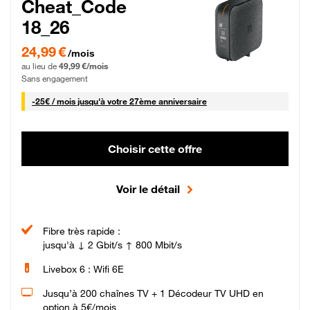
Cheat_Code
18_26
24,99 € par mois pendant 0 mois puis 49,99 € par mois, Sans engagement
24,99 €
/mois
au lieu de
49,99 €/mois
Sans engagement
25 € par mois
-
25€ / mois
jusqu'à votre 27ème anniversaire
Choisir cette offre
Voir le détail
Fibre très rapide :
jusqu'à ↓ 2 Gbit/s ↑ 800 Mbit/s
Livebox 6 : Wifi 6E
Jusqu’à 200 chaînes TV + 1 Décodeur TV UHD en
option à 5€/mois