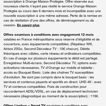
souscription à Orange Maison Protégée. Offre réservée aux
nouveaux clients n’ayant pas résilié le service Orange Maison
Protégée au cours des 6 derniers mois et incompatible avec une
nouvelle souscription à une même adresse. Perte de la remise en
cas de résiliation d’une des offres, de déménagement ou de
cession.
En savoir plus
.
Offres soumises à conditions avec engagement 12 mois
valables en France métropolitaine sous réserve d’éligibilité et de
couverture, avec équipements compatibles. (Répéteur Wifi,
Airbox 20Go, Second Décodeur TV : 10€ chacun). Débits
théoriques avec câbles, carte réseau et ordinateurs compatibles.
En cas d’usage sur plusieurs équipements le débit est partagé.
Enregistreur Multi-écrans, Second Décodeur TV, options avec
activations nécessaires. TV d’Orange sur mobile et tablette :
accès au Bouquet Basic. Liste des chaînes TV susceptibles
d’évolution. Ne sont pas compris dans le bouquet basic : les
services et contenus payants et sportifs en direct. UHD 4K : avec
TV et contenus compatibles. Frais de construction pour
raccordement ADSL/VDSL, en cas de déplacement technicien
nécessaire (diagnostiqué au moment de la souscription) : 119€.
Offres Livebox + Smart TV
soumises à conditions avec