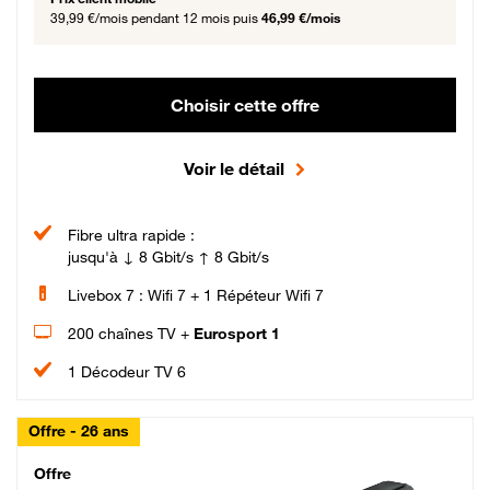
39,99 €/mois
pendant 12 mois puis
46,99 €/mois
Choisir cette offre
Voir le détail
Fibre ultra rapide :
jusqu'à ↓ 8 Gbit/s ↑ 8 Gbit/s
Livebox 7 : Wifi 7 + 1 Répéteur Wifi 7
200 chaînes TV +
Eurosport 1
1 Décodeur TV 6
Offre - 26 ans
Cheat_Code Fibre_18_26
Offre