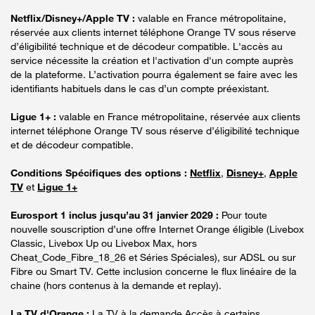
Netflix/Disney+/Apple TV :
valable en France métropolitaine,
réservée aux clients internet téléphone Orange TV sous réserve
d’éligibilité technique et de décodeur compatible. L'accès au
service nécessite la création et l'activation d'un compte auprès
de la plateforme. L’activation pourra également se faire avec les
identifiants habituels dans le cas d’un compte préexistant.
Ligue 1+ :
valable en France métropolitaine, réservée aux clients
internet téléphone Orange TV sous réserve d’éligibilité technique
et de décodeur compatible.
Conditions Spécifiques des options :
Netflix
,
Disney+
,
Apple
TV
et
Ligue 1+
Eurosport 1 inclus jusqu’au 31 janvier 2029 :
Pour toute
nouvelle souscription d’une offre Internet Orange éligible (Livebox
Classic, Livebox Up ou Livebox Max, hors
Cheat_Code_Fibre_18_26 et Séries Spéciales), sur ADSL ou sur
Fibre ou Smart TV. Cette inclusion concerne le flux linéaire de la
chaine (hors contenus à la demande et replay).
La TV d'Orange :
La TV à la demande Accès à certains