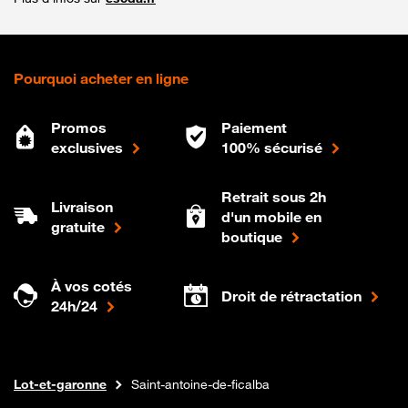
Pourquoi acheter en ligne
Promos
Paiement
exclusives
100% sécurisé
Retrait sous 2h
Livraison
d'un mobile en
gratuite
boutique
À vos cotés
Droit de rétractation
24h/24
Internet fibre
Boutique Orange
Nouvelle-aquitaine
Lot-et-garonne
Saint-antoine-de-ficalba