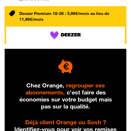
Deezer Premium 18-26 : 5,99€/mois au lieu de
11,99€/mois
Chez Orange,
regrouper ses
abonnements,
c'est faire des
économies sur votre budget mais
pas sur la qualité.
Déjà client Orange ou Sosh ?
Identifiez-vous pour voir vos remises