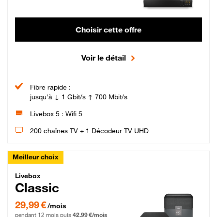
Choisir cette offre
Voir le détail
Fibre rapide :
jusqu'à ↓ 1 Gbit/s ↑ 700 Mbit/s
Livebox 5 : Wifi 5
200 chaînes TV + 1 Décodeur TV UHD
Meilleur choix
Livebox Classic Fibre
Livebox
Classic
29,99 € par mois pendant 12 mois puis 42,99 € par mois, Engagement 12 moi
29,99 €
/mois
pendant 12 mois puis
42,99 €/mois