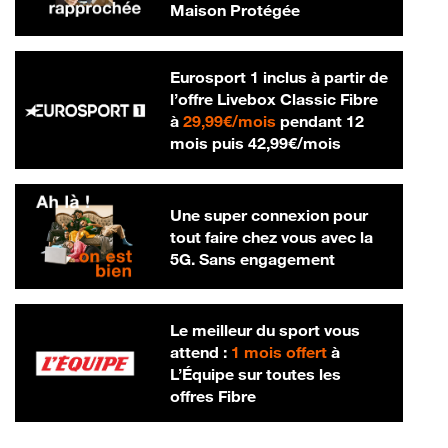
Maison Protégée
Eurosport 1 inclus à partir de
l’offre Livebox Classic Fibre
29,99 € par mois
à
29,99€/mois
pendant 12
42,99 € par m
mois puis
42,99€/mois
Une super connexion pour
tout faire chez vous avec la
5G. Sans engagement
Le meilleur du sport vous
attend :
1 mois offert
à
L’Équipe sur toutes les
offres Fibre