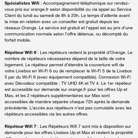
Spécialistes Wifi
: Accompagnement téléphonique sur rendez-
vous pris sur orange.fr selon disponibilité ou via appel au Service
Client du lundi au samedi de 8h à 20h. Le temps d’attente avant
la mise en relation avec un conseiller est gratuit depuis les
réseaux Orange. Le service est gratuit et l’appel est au prix d’une
communication normale selon l’offre détenue, ou décompté du
forfait mobile.
Répéteur Wifi 6
: Les répéteurs restent la propriété d’Orange. Le
nombre de répéteurs nécessaires dépend de la taille de votre
logement. Le répéteur permet d’étendre la couverture wifi de
votre Livebox en Wi-Fi 6 ou de remplacer le Wi-Fi 5 de la Livebox
5 par du Wi-Fi 6 (avec équipement compatible). Connexion Wi-Fi
avec Décodeur compatible : TV UHD 4K et TV 4. Le 1er répéteur
est accessible sur demande sur orange.fr pour les offres Up et
Max, et les 2 répéteurs supplémentaires sur Max sont
accessibles de manière séparée chaque 72h après la demande
précédente. L’accès aux répéteurs n’est pas cumulable avec les
répéteurs accessibles via les autres offres.
Répéteur Wifi 7
: Les Répéteurs Wifi 7 sont mis à disposition sur
demande pour les offres Livebox Up et Max et restent la propriété