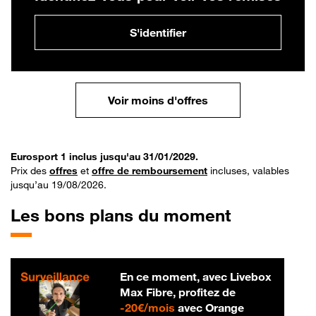
S'identifier
Voir moins d'offres
Eurosport 1 inclus jusqu'au 31/01/2029.
Prix des
offres
et
offre de remboursement
incluses, valables
jusqu’au 19/08/2026.
Les bons plans du moment
En ce moment, avec Livebox
Max Fibre, profitez de
20 € par mois
-
20€/mois
avec Orange