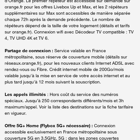
d'Orange. Le premier répéteur est accessible sur demande sur
orange.fr pour les offres Livebox Up et Max, et les 2 répéteurs
supplémentaires sur Max sont accessibles de manière séparée
chaque 72h après la demande précédente. Le nombre de
répéteurs dépend de la taille de votre logement (détails et tarifs
sur orange.fr). Connexion wifi avec Décodeur TV compatible : TV
4, TV UHD 4K et TV 6.
Partage de connexion :
Service valable en France
métropolitaine, sous réserve de couverture mobile (détails sur
réseaux.orange.fr), pour les nouveaux clients Internet ADSL avec
rendez-vous ou Fibre. Crédit internet mobile de 200Go/mois
valable jusqu'à la mise en service de votre accès internet et au
plus tard jusqu'à 12 mois suivant la souscription.
Les appels illimités
: Hors coût du service des numéros
spéciaux. Jusqu’à 250 correspondants différents/mois et 3h
maximum/appel. Voir la liste des destinations sur la fiche tarifaire
en vigueur.
Offre 5G+ Home (Flybox 5G+ nécessaire) :
Connexion
accessible exclusivement en France métropolitaine sous
couverture 5G en 3,5GHz. 5G : dans les zones couvertes