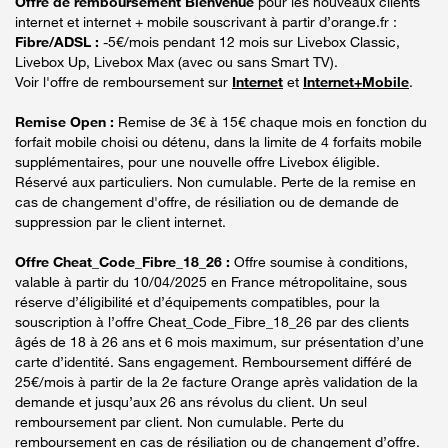
Offre de remboursement Bienvenue
pour les nouveaux clients
internet et internet + mobile souscrivant à partir d’orange.fr :
Fibre/ADSL :
-5€/mois pendant 12 mois sur Livebox Classic,
Livebox Up, Livebox Max (avec ou sans Smart TV).
Voir l'offre de remboursement sur
Internet
et
Internet+Mobile
.
Remise Open :
Remise de 3€ à 15€ chaque mois en fonction du
forfait mobile choisi ou détenu, dans la limite de 4 forfaits mobile
supplémentaires, pour une nouvelle offre Livebox éligible.
Réservé aux particuliers. Non cumulable. Perte de la remise en
cas de changement d'offre, de résiliation ou de demande de
suppression par le client internet.
Offre Cheat_Code_Fibre_18_26 :
Offre soumise à conditions,
valable à partir du 10/04/2025 en France métropolitaine, sous
réserve d’éligibilité et d’équipements compatibles, pour la
souscription à l’offre Cheat_Code_Fibre_18_26 par des clients
âgés de 18 à 26 ans et 6 mois maximum, sur présentation d’une
carte d’identité. Sans engagement. Remboursement différé de
25€/mois à partir de la 2e facture Orange après validation de la
demande et jusqu’aux 26 ans révolus du client. Un seul
remboursement par client. Non cumulable. Perte du
remboursement en cas de résiliation ou de changement d’offre.