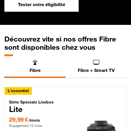
Tester votre éligibilité
Découvrez vite si nos offres Fibre
sont disponibles chez vous
Fibre
Fibre + Smart TV
L'essentiel
Série Spéciale Livebox Lite Fibre
Série Spéciale Livebox
Lite
29,99 € par mois , Engagement 12 mois
29,99 €
/mois
Engagement 12 mois