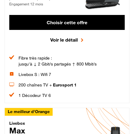
Engagement 12 mois
Choisir cette offre
Voir le détail
Fibre très rapide :
jusqu'à ↓ 2 Gbit/s partagés ↑ 800 Mbit/s
Livebox S : Wifi 7
200 chaînes TV +
Eurosport 1
1 Décodeur TV 6
Le meilleur d'Orange
Livebox Max Fibre
Livebox
Max