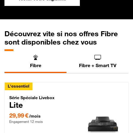
Découvrez vite si nos offres Fibre
sont disponibles chez vous
Fibre
Fibre + Smart TV
L'essentiel
Série Spéciale Livebox Lite Fibre
Série Spéciale Livebox
Lite
29,99 € par mois , Engagement 12 mois
29,99 €
/mois
Engagement 12 mois