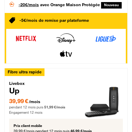
-20€/mois
avec Orange Maison Protégée
Nouveau
-5€/mois de remise par plateforme
Fibre ultra rapide
Livebox Up Fibre
Livebox
Up
39,99 € par mois pendant 12 mois puis 51,99 € par mois, Engagement 12 moi
39,99 €
/mois
pendant 12 mois puis
51,99 €/mois
Engagement 12 mois
Prix client mobile
39,99 €/mois
pendant 12 mois puis
46,99 €/mois