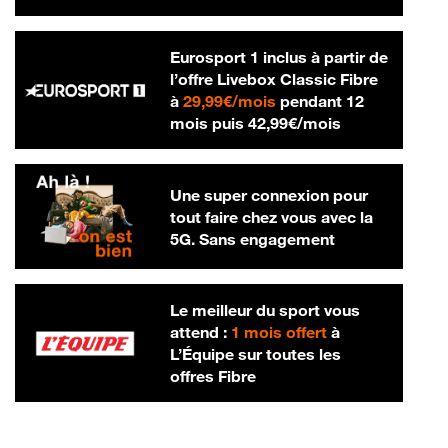
Eurosport 1 inclus à partir de
l’offre Livebox Classic Fibre
29,99 € par mois
à
29,99€/mois
pendant 12
42,99 € par m
mois puis
42,99€/mois
Une super connexion pour
tout faire chez vous avec la
5G. Sans engagement
Le meilleur du sport vous
attend :
1 mois offert
à
L’Équipe sur toutes les
offres Fibre