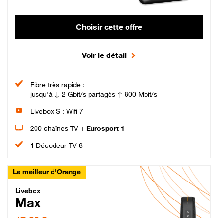
Choisir cette offre
Voir le détail
Fibre très rapide :
jusqu'à ↓ 2 Gbit/s partagés ↑ 800 Mbit/s
Livebox S : Wifi 7
200 chaînes TV +
Eurosport 1
1 Décodeur TV 6
Le meilleur d'Orange
Livebox Max Fibre
Livebox
Max
47,99 € par mois pendant 12 mois puis 57,99 € par mois, Engagement 12 moi