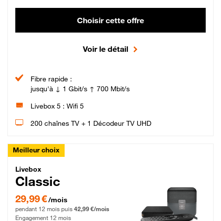
Choisir cette offre
Voir le détail
Fibre rapide :
jusqu'à ↓ 1 Gbit/s ↑ 700 Mbit/s
Livebox 5 : Wifi 5
200 chaînes TV + 1 Décodeur TV UHD
Meilleur choix
Livebox Classic Fibre
Livebox
Classic
29,99 € par mois pendant 12 mois puis 42,99 € par mois, Engagement 12 moi
29,99 €
/mois
pendant 12 mois puis
42,99 €/mois
Engagement 12 mois