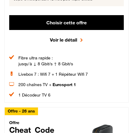
Choisir cette offre
Voir le détail
Fibre ultra rapide :
jusqu'à ↓ 8 Gbit/s ↑ 8 Gbit/s
Livebox 7 : Wifi 7 + 1 Répéteur Wifi 7
200 chaînes TV +
Eurosport 1
1 Décodeur TV 6
Offre - 26 ans
Cheat_Code Fibre_18_26
Offre
Cheat_Code