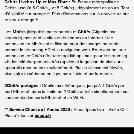
Débits Livebox Up et Max Fibre :
En France métropolitaine.
Débits jusqu’à 8 Gbit/s↓ et 8 Gbit/s↑, déploiement en cours. Test
d’éligibilité sur orange.fr. Plus d’informations sur la couverture sur
reseaux.orange.fr
Les
Mbit/s
(Mégabits par seconde) et
Gbit/s
(Gigabits par
seconde) mesurent la vitesse de connexion Internet. Une
connexion en Mbt/s est suffisante pour des usages courants
comme le streaming HD et la navigation web. En revanche, une
connexion en Gbt/s offre une rapidité optimale pour le streaming
4K, les téléchargements très rapides et la gestion de plusieurs
appareils connectés simultanément. Plus la vitesse est élevée,
plus votre expérience en ligne sera fluide et performante.
2Gbit/s partagés
: Débits max théoriques, jusqu’à 1 Gbit/s par
port Ethernet, dans la limite de 2 Gbit/s utilisés simultanément sur
l’ensemble des ports Ethernet et en Wi-Fi.
** Service Client de l'Année 2026 :
Étude Ipsos bva – Viséo CI –
Plus d'infos sur
escda.fr