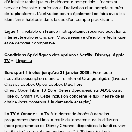
d’éligibilité technique et de décodeur compatible. L'accès au
service nécessite la création et l'activation d'un compte auprès
de la plateforme. L’activation pourra également se faire avec les
identifiants habituels dans le cas d’un compte préexistant.
Ligue 1+ :
valable en France métropolitaine, réservée aux clients
internet téléphone Orange TV sous réserve d’éligibilité technique
et de décodeur compatible.
Conditions Spécifiques des options :
Netflix
,
Disney+
,
Apple
TV
et
Ligue 1+
Eurosport 1 inclus jusqu’au 31 janvier 2029 :
Pour toute
nouvelle souscription d’une offre Internet Orange éligible (Livebox
Classic, Livebox Up ou Livebox Max, hors
Cheat_Code_Fibre_18_26 et Séries Spéciales), sur ADSL ou sur
Fibre ou Smart TV. Cette inclusion concerne le flux linéaire de la
chaine (hors contenus à la demande et replay).
La TV d'Orange :
La TV à la demande Accès à certains
programmes (hors films) à partir du lendemain de la diffusion
(hors programmes de Disney Channel disponibles le lundi suivant
la diffusion) pendant une période de 7 à 30 jours (selon le