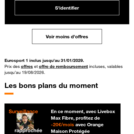
S'identifier
Voir moins d'offres
Eurosport 1 inclus jusqu'au 31/01/2029.
Prix des
offres
et
offre de remboursement
incluses, valables
jusqu’au 19/08/2026.
Les bons plans du moment
En ce moment, avec Livebox
Max Fibre, profitez de
20 € par mois
-
20€/mois
avec Orange
Maison Protégée