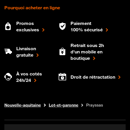
Pourquoi acheter en ligne
Promos
Paiement
exclusives
100% sécurisé
Retrait sous 2h
Livraison
d'un mobile en
gratuite
boutique
À vos cotés
Droit de rétractation
24h/24
Internet fibre
Boutique Orange
Nouvelle-aquitaine
Lot-et-garonne
Prayssas