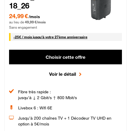
18_26
24,99 € par mois pendant 0 mois puis 49,99 € par mois, Sans engagement
24,99 €
/mois
au lieu de
49,99 €/mois
Sans engagement
25 € par mois
-
25€ / mois
jusqu'à votre 27ème anniversaire
Choisir cette offre
Voir le détail
Fibre très rapide :
jusqu'à ↓ 2 Gbit/s ↑ 800 Mbit/s
Livebox 6 : Wifi 6E
Jusqu’à 200 chaînes TV + 1 Décodeur TV UHD en
option à 5€/mois