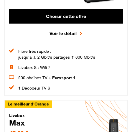
Choisir cette offre
Voir le détail
Fibre très rapide :
jusqu'à ↓ 2 Gbit/s partagés ↑ 800 Mbit/s
Livebox S : Wifi 7
200 chaînes TV +
Eurosport 1
1 Décodeur TV 6
Le meilleur d'Orange
Livebox Max Fibre
Livebox
Max
47,99 € par mois pendant 12 mois puis 57,99 € par mois, Engagement 12 moi