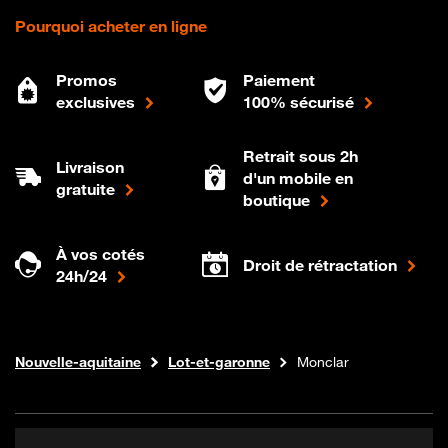
Pourquoi acheter en ligne
Promos
Paiement
exclusives
100% sécurisé
Retrait sous 2h
Livraison
d'un mobile en
gratuite
boutique
À vos cotés
Droit de rétractation
24h/24
Internet fibre
Boutique Orange
Nouvelle-aquitaine
Lot-et-garonne
Monclar