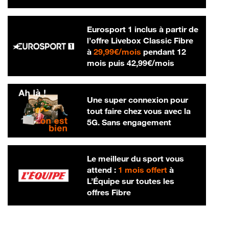
Eurosport 1 inclus à partir de
l’offre Livebox Classic Fibre
29,99 € par mois
à
29,99€/mois
pendant 12
42,99 € par m
mois puis
42,99€/mois
Une super connexion pour
tout faire chez vous avec la
5G. Sans engagement
Le meilleur du sport vous
attend :
1 mois offert
à
L’Équipe sur toutes les
offres Fibre