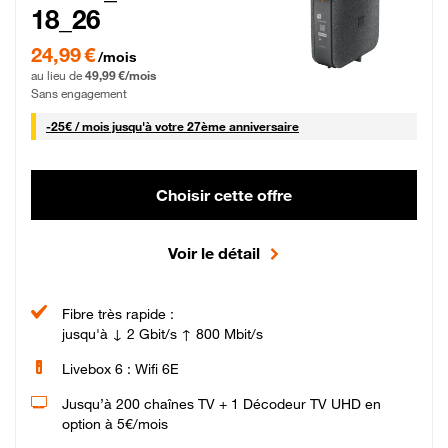
18_26
24,99 € par mois pendant 0 mois puis 49,99 € par mois, Sans engagement
24,99 €
/mois
au lieu de
49,99 €/mois
Sans engagement
25 € par mois
-
25€ / mois
jusqu'à votre 27ème anniversaire
Choisir cette offre
Voir le détail
Fibre très rapide :
jusqu'à ↓ 2 Gbit/s ↑ 800 Mbit/s
Livebox 6 : Wifi 6E
Jusqu’à 200 chaînes TV + 1 Décodeur TV UHD en
option à 5€/mois