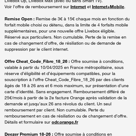
Livebox Up, Livebox Max (avec ou sans Smart TV).
Voir l'offre de remboursement sur
Internet
et
Internet+Mobile
.
Remise Open :
Remise de 3€ à 15€ chaque mois en fonction du
forfait mobile choisi ou détenu, dans la limite de 4 forfaits mobile
supplémentaires, pour une nouvelle offre Livebox éligible.
Réservé aux particuliers. Non cumulable. Perte de la remise en
cas de changement d'offre, de résiliation ou de demande de
suppression par le client internet.
Offre Cheat_Code_Fibre_18_26 :
Offre soumise à conditions,
valable à partir du 10/04/2025 en France métropolitaine, sous
réserve d’éligibilité et d’équipements compatibles, pour la
souscription à l’offre Cheat_Code_Fibre_18_26 par des clients
âgés de 18 à 26 ans et 6 mois maximum, sur présentation d’une
carte d’identité. Sans engagement. Remboursement différé de
25€/mois à partir de la 2e facture Orange après validation de la
demande et jusqu’aux 26 ans révolus du client. Un seul
remboursement par client. Non cumulable. Perte du
remboursement en cas de résiliation ou de changement d’offre.
Détails et formulaire sur
odr.orange.fr
Deezer Premium 18-26 :
Offre soumise à conditions en