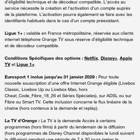
d’éligibilité technique et de décodeur compatible. L'accès au
service nécessite la création et l'activation d'un compte auprès
de la plateforme. L’activation pourra également se faire avec les
identifiants habituels dans le cas d’un compte préexistant.
Ligue 1+ :
valable en France métropolitaine, réservée aux clients
internet téléphone Orange TV sous réserve d’éligibilité technique
et de décodeur compatible.
Conditions Spécifiques des options :
Netflix
,
Disney+
,
Apple
TV
et
Ligue 1+
Eurosport 1 inclus jusqu’au 31 janvier 2029 :
Pour toute
nouvelle souscription d’une offre Internet Orange éligible (Livebox
Classic, Livebox Up ou Livebox Max, hors
Cheat_Code_Fibre_18_26 et Séries Spéciales), sur ADSL ou sur
Fibre ou Smart TV. Cette inclusion concerne le flux linéaire de la
chaine (hors contenus à la demande et replay).
La TV d'Orange :
La TV à la demande Accès à certains
programmes (hors films) à partir du lendemain de la diffusion
(hors programmes de Disney Channel disponibles le lundi suivant
la diffusion) pendant une période de 7 à 30 jours (selon le