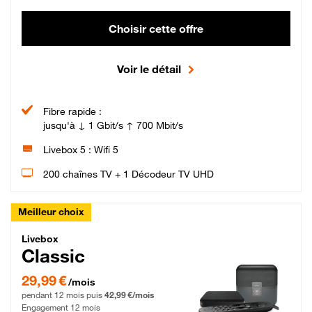
Choisir cette offre
Voir le détail
Fibre rapide :
jusqu'à ↓ 1 Gbit/s ↑ 700 Mbit/s
Livebox 5 : Wifi 5
200 chaînes TV + 1 Décodeur TV UHD
Meilleur choix
Livebox Classic Fibre
Livebox
Classic
29,99 € par mois pendant 12 mois puis 42,99 € par mois, Engagement 12 moi
29,99 €
/mois
pendant 12 mois puis
42,99 €/mois
Engagement 12 mois