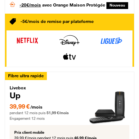
-20€/mois
avec Orange Maison Protégée
Nouveau
-5€/mois de remise par plateforme
Fibre ultra rapide
Livebox Up Fibre
Livebox
Up
39,99 € par mois pendant 12 mois puis 51,99 € par mois, Engagement 12 moi
39,99 €
/mois
pendant 12 mois puis
51,99 €/mois
Engagement 12 mois
Prix client mobile
39,99 €/mois
pendant 12 mois puis
46,99 €/mois