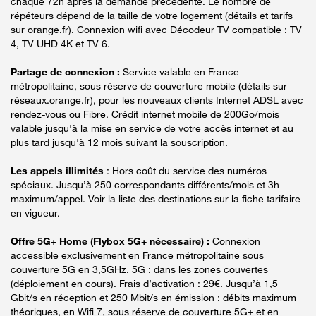
chaque 72h après la demande précédente. Le nombre de
répéteurs dépend de la taille de votre logement (détails et tarifs
sur orange.fr). Connexion wifi avec Décodeur TV compatible : TV
4, TV UHD 4K et TV 6.
Partage de connexion :
Service valable en France
métropolitaine, sous réserve de couverture mobile (détails sur
réseaux.orange.fr), pour les nouveaux clients Internet ADSL avec
rendez-vous ou Fibre. Crédit internet mobile de 200Go/mois
valable jusqu'à la mise en service de votre accès internet et au
plus tard jusqu'à 12 mois suivant la souscription.
Les appels illimités
: Hors coût du service des numéros
spéciaux. Jusqu’à 250 correspondants différents/mois et 3h
maximum/appel. Voir la liste des destinations sur la fiche tarifaire
en vigueur.
Offre 5G+ Home (Flybox 5G+ nécessaire) :
Connexion
accessible exclusivement en France métropolitaine sous
couverture 5G en 3,5GHz. 5G : dans les zones couvertes
(déploiement en cours). Frais d’activation : 29€. Jusqu’à 1,5
Gbit/s en réception et 250 Mbit/s en émission : débits maximum
théoriques, en Wifi 7, sous réserve de couverture 5G+ et en