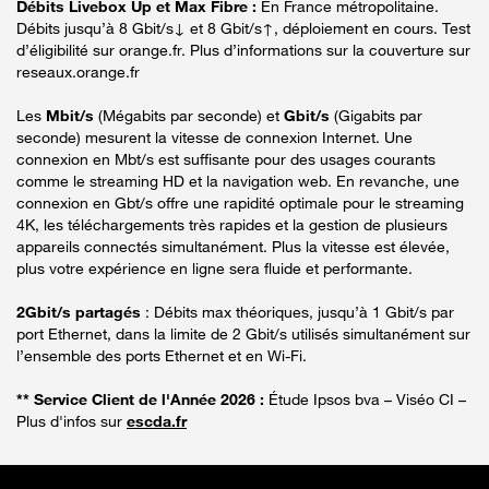
Débits Livebox Up et Max Fibre :
En France métropolitaine.
Débits jusqu’à 8 Gbit/s↓ et 8 Gbit/s↑, déploiement en cours. Test
d’éligibilité sur orange.fr. Plus d’informations sur la couverture sur
reseaux.orange.fr
Les
Mbit/s
(Mégabits par seconde) et
Gbit/s
(Gigabits par
seconde) mesurent la vitesse de connexion Internet. Une
connexion en Mbt/s est suffisante pour des usages courants
comme le streaming HD et la navigation web. En revanche, une
connexion en Gbt/s offre une rapidité optimale pour le streaming
4K, les téléchargements très rapides et la gestion de plusieurs
appareils connectés simultanément. Plus la vitesse est élevée,
plus votre expérience en ligne sera fluide et performante.
2Gbit/s partagés
: Débits max théoriques, jusqu’à 1 Gbit/s par
port Ethernet, dans la limite de 2 Gbit/s utilisés simultanément sur
l’ensemble des ports Ethernet et en Wi-Fi.
** Service Client de l'Année 2026 :
Étude Ipsos bva – Viséo CI –
Plus d'infos sur
escda.fr