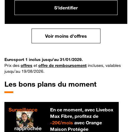
S'identifier
Voir moins d'offres
Eurosport 1 inclus jusqu'au 31/01/2029.
Prix des
offres
et
offre de remboursement
incluses, valables
jusqu’au 19/08/2026.
Les bons plans du moment
En ce moment, avec Livebox
Max Fibre, profitez de
20 € par mois
-
20€/mois
avec Orange
Maison Protégée