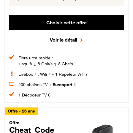
Choisir cette offre
Voir le détail
Fibre ultra rapide :
jusqu'à ↓ 8 Gbit/s ↑ 8 Gbit/s
Livebox 7 : Wifi 7 + 1 Répéteur Wifi 7
200 chaînes TV +
Eurosport 1
1 Décodeur TV 6
Offre - 26 ans
Cheat_Code Fibre_18_26
Offre
Cheat_Code