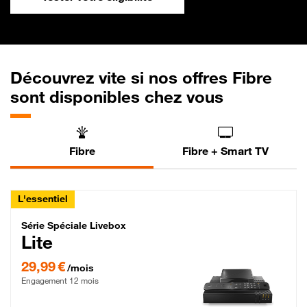
Découvrez vite si nos offres Fibre
sont disponibles chez vous
Fibre
Fibre + Smart TV
L'essentiel
Série Spéciale Livebox Lite Fibre
Série Spéciale Livebox
Lite
29,99 € par mois , Engagement 12 mois
29,99 €
/mois
Engagement 12 mois