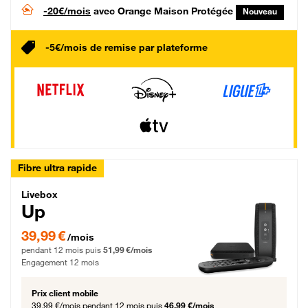
-20€/mois
avec Orange Maison Protégée
Nouveau
-5€/mois de remise par plateforme
Fibre ultra rapide
Livebox Up Fibre
Livebox
Up
39,99 € par mois pendant 12 mois puis 51,99 € par mois, Engagement 12 moi
39,99 €
/mois
pendant 12 mois puis
51,99 €/mois
Engagement 12 mois
Prix client mobile
39,99 €/mois
pendant 12 mois puis
46,99 €/mois