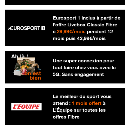
Eurosport 1 inclus à partir de
l’offre Livebox Classic Fibre
29,99 € par mois
à
29,99€/mois
pendant 12
42,99 € par m
mois puis
42,99€/mois
Une super connexion pour
tout faire chez vous avec la
5G. Sans engagement
Le meilleur du sport vous
attend :
1 mois offert
à
L’Équipe sur toutes les
offres Fibre