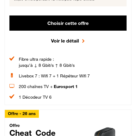
Choisir cette offre
Voir le détail
Fibre ultra rapide :
jusqu'à ↓ 8 Gbit/s ↑ 8 Gbit/s
Livebox 7 : Wifi 7 + 1 Répéteur Wifi 7
200 chaînes TV +
Eurosport 1
1 Décodeur TV 6
Offre - 26 ans
Cheat_Code Fibre_18_26
Offre
Cheat_Code