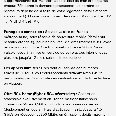
supplémentaires sur Max sont accessibles de manière séparée
chaque 72h après la demande précédente. Le nombre de
répéteurs dépend de la taille de votre logement (détails et tarifs
sur orange.fr). Connexion wifi avec Décodeur TV compatible : TV
4, TV UHD 4K et TV 6.
Partage de connexion :
Service valable en France
métropolitaine, sous réserve de couverture mobile (détails sur
réseaux.orange.fr), pour les nouveaux clients Internet ADSL avec
rendez-vous ou Fibre. Crédit internet mobile de 200Go/mois
valable jusqu'à la mise en service de votre accès internet et au
plus tard jusqu'à 12 mois suivant la souscription.
Les appels illimités
: Hors coût du service des numéros
spéciaux. Jusqu’à 250 correspondants différents/mois et 3h
maximum/appel. Voir la liste des destinations sur la fiche tarifaire
en vigueur.
Offre 5G+ Home (Flybox 5G+ nécessaire) :
Connexion
accessible exclusivement en France métropolitaine sous
couverture 5G en 3,5GHz. 5G : dans les zones couvertes
(déploiement en cours). Frais d’activation : 29€. Jusqu’à 1,5
Gbit/s en réception et 250 Mbit/s en émission : débits maximum