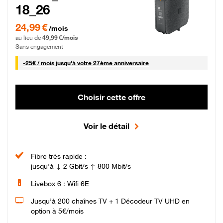
18_26
24,99 € par mois pendant 0 mois puis 49,99 € par mois, Sans engagement
24,99 €
/mois
au lieu de
49,99 €/mois
Sans engagement
25 € par mois
-
25€ / mois
jusqu'à votre 27ème anniversaire
Choisir cette offre
Voir le détail
Fibre très rapide :
jusqu'à ↓ 2 Gbit/s ↑ 800 Mbit/s
Livebox 6 : Wifi 6E
Jusqu’à 200 chaînes TV + 1 Décodeur TV UHD en
option à 5€/mois