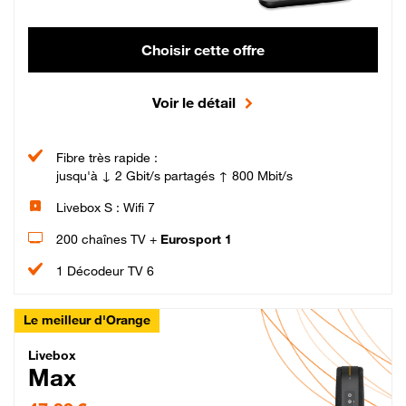
Choisir cette offre
Voir le détail
Fibre très rapide :
jusqu'à ↓ 2 Gbit/s partagés ↑ 800 Mbit/s
Livebox S : Wifi 7
200 chaînes TV +
Eurosport 1
1 Décodeur TV 6
Le meilleur d'Orange
Livebox Max Fibre
Livebox
Max
47,99 € par mois pendant 12 mois puis 57,99 € par mois, Engagement 12 moi