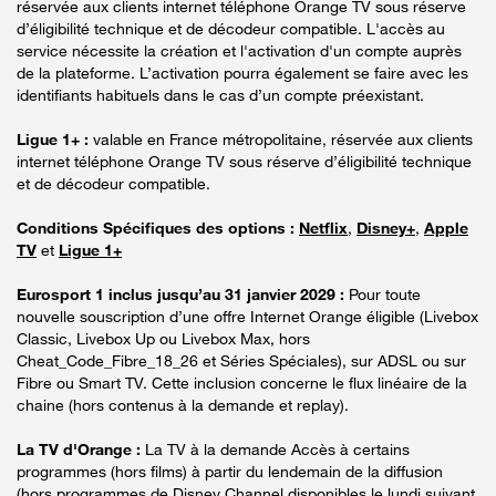
réservée aux clients internet téléphone Orange TV sous réserve
d’éligibilité technique et de décodeur compatible. L'accès au
service nécessite la création et l'activation d'un compte auprès
de la plateforme. L’activation pourra également se faire avec les
identifiants habituels dans le cas d’un compte préexistant.
Ligue 1+ :
valable en France métropolitaine, réservée aux clients
internet téléphone Orange TV sous réserve d’éligibilité technique
et de décodeur compatible.
Conditions Spécifiques des options :
Netflix
,
Disney+
,
Apple
TV
et
Ligue 1+
Eurosport 1 inclus jusqu’au 31 janvier 2029 :
Pour toute
nouvelle souscription d’une offre Internet Orange éligible (Livebox
Classic, Livebox Up ou Livebox Max, hors
Cheat_Code_Fibre_18_26 et Séries Spéciales), sur ADSL ou sur
Fibre ou Smart TV. Cette inclusion concerne le flux linéaire de la
chaine (hors contenus à la demande et replay).
La TV d'Orange :
La TV à la demande Accès à certains
programmes (hors films) à partir du lendemain de la diffusion
(hors programmes de Disney Channel disponibles le lundi suivant