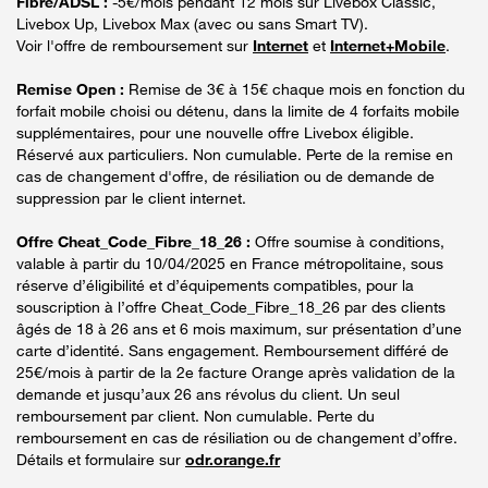
Fibre/ADSL :
-5€/mois pendant 12 mois sur Livebox Classic,
Livebox Up, Livebox Max (avec ou sans Smart TV).
Voir l'offre de remboursement sur
Internet
et
Internet+Mobile
.
Remise Open :
Remise de 3€ à 15€ chaque mois en fonction du
forfait mobile choisi ou détenu, dans la limite de 4 forfaits mobile
supplémentaires, pour une nouvelle offre Livebox éligible.
Réservé aux particuliers. Non cumulable. Perte de la remise en
cas de changement d'offre, de résiliation ou de demande de
suppression par le client internet.
Offre Cheat_Code_Fibre_18_26 :
Offre soumise à conditions,
valable à partir du 10/04/2025 en France métropolitaine, sous
réserve d’éligibilité et d’équipements compatibles, pour la
souscription à l’offre Cheat_Code_Fibre_18_26 par des clients
âgés de 18 à 26 ans et 6 mois maximum, sur présentation d’une
carte d’identité. Sans engagement. Remboursement différé de
25€/mois à partir de la 2e facture Orange après validation de la
demande et jusqu’aux 26 ans révolus du client. Un seul
remboursement par client. Non cumulable. Perte du
remboursement en cas de résiliation ou de changement d’offre.
Détails et formulaire sur
odr.orange.fr