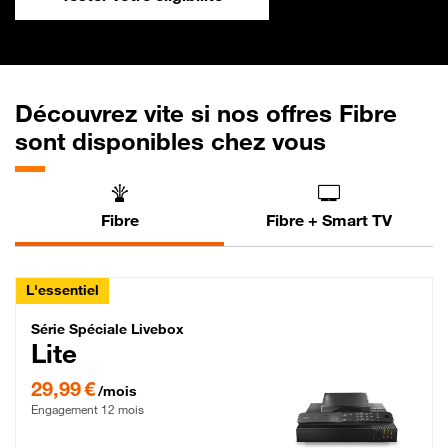
Découvrez vite si nos offres Fibre
sont disponibles chez vous
Fibre
Fibre + Smart TV
L'essentiel
Série Spéciale Livebox Lite Fibre
Série Spéciale Livebox
Lite
29,99 € par mois , Engagement 12 mois
29,99 €
/mois
Engagement 12 mois