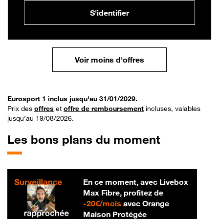
S'identifier
Voir moins d'offres
Eurosport 1 inclus jusqu'au 31/01/2029.
Prix des
offres
et
offre de remboursement
incluses, valables
jusqu’au 19/08/2026.
Les bons plans du moment
En ce moment, avec Livebox
Max Fibre, profitez de
20 € par mois
-
20€/mois
avec Orange
Maison Protégée