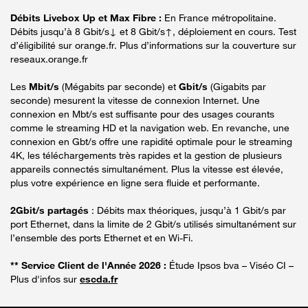
Débits Livebox Up et Max Fibre :
En France métropolitaine.
Débits jusqu’à 8 Gbit/s↓ et 8 Gbit/s↑, déploiement en cours. Test
d’éligibilité sur orange.fr. Plus d’informations sur la couverture sur
reseaux.orange.fr
Les
Mbit/s
(Mégabits par seconde) et
Gbit/s
(Gigabits par
seconde) mesurent la vitesse de connexion Internet. Une
connexion en Mbt/s est suffisante pour des usages courants
comme le streaming HD et la navigation web. En revanche, une
connexion en Gbt/s offre une rapidité optimale pour le streaming
4K, les téléchargements très rapides et la gestion de plusieurs
appareils connectés simultanément. Plus la vitesse est élevée,
plus votre expérience en ligne sera fluide et performante.
2Gbit/s partagés
: Débits max théoriques, jusqu’à 1 Gbit/s par
port Ethernet, dans la limite de 2 Gbit/s utilisés simultanément sur
l’ensemble des ports Ethernet et en Wi-Fi.
** Service Client de l'Année 2026 :
Étude Ipsos bva – Viséo CI –
Plus d'infos sur
escda.fr