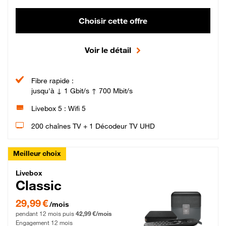
Choisir cette offre
Voir le détail
Fibre rapide :
jusqu'à ↓ 1 Gbit/s ↑ 700 Mbit/s
Livebox 5 : Wifi 5
200 chaînes TV + 1 Décodeur TV UHD
Meilleur choix
Livebox Classic Fibre
Livebox
Classic
29,99 € par mois pendant 12 mois puis 42,99 € par mois, Engagement 12 moi
29,99 €
/mois
pendant 12 mois puis
42,99 €/mois
Engagement 12 mois