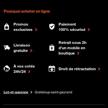
Pourquoi acheter en ligne
Promos
Paiement
exclusives
100% sécurisé
Retrait sous 2h
Livraison
d'un mobile en
gratuite
boutique
À vos cotés
Droit de rétractation
24h/24
Internet fibre
Boutique Orange
Nouvelle-aquitaine
Lot-et-garonne
Grateloup-saint-gayrand