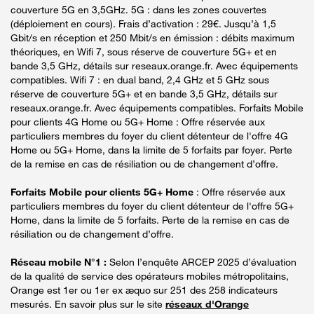
couverture 5G en 3,5GHz. 5G : dans les zones couvertes
(déploiement en cours). Frais d’activation : 29€. Jusqu’à 1,5
Gbit/s en réception et 250 Mbit/s en émission : débits maximum
théoriques, en Wifi 7, sous réserve de couverture 5G+ et en
bande 3,5 GHz, détails sur reseaux.orange.fr. Avec équipements
compatibles. Wifi 7 : en dual band, 2,4 GHz et 5 GHz sous
réserve de couverture 5G+ et en bande 3,5 GHz, détails sur
reseaux.orange.fr. Avec équipements compatibles. Forfaits Mobile
pour clients 4G Home ou 5G+ Home : Offre réservée aux
particuliers membres du foyer du client détenteur de l'offre 4G
Home ou 5G+ Home, dans la limite de 5 forfaits par foyer. Perte
de la remise en cas de résiliation ou de changement d’offre.
Forfaits Mobile pour clients 5G+ Home
: Offre réservée aux
particuliers membres du foyer du client détenteur de l'offre 5G+
Home, dans la limite de 5 forfaits. Perte de la remise en cas de
résiliation ou de changement d’offre.
Réseau mobile N°1 :
Selon l’enquête ARCEP 2025 d’évaluation
de la qualité de service des opérateurs mobiles métropolitains,
Orange est 1er ou 1er ex æquo sur 251 des 258 indicateurs
mesurés. En savoir plus sur le site
réseaux d'Orange