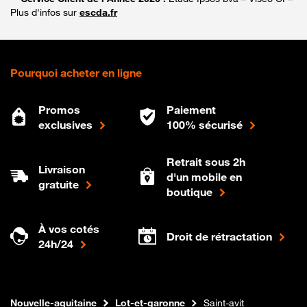
Plus d'infos sur
escda.fr
Pourquoi acheter en ligne
Promos
Paiement
exclusives
100% sécurisé
Retrait sous 2h
Livraison
d'un mobile en
gratuite
boutique
À vos cotés
Droit de rétractation
24h/24
Internet fibre
Boutique Orange
Nouvelle-aquitaine
Lot-et-garonne
Saint-avit