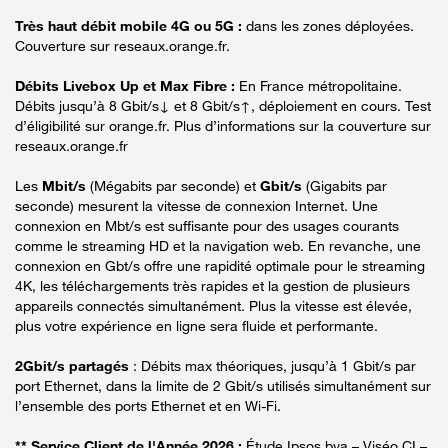
Très haut débit mobile 4G ou 5G :
dans les zones déployées.
Couverture sur reseaux.orange.fr.
Débits Livebox Up et Max Fibre :
En France métropolitaine.
Débits jusqu’à 8 Gbit/s↓ et 8 Gbit/s↑, déploiement en cours. Test
d’éligibilité sur orange.fr. Plus d’informations sur la couverture sur
reseaux.orange.fr
Les
Mbit/s
(Mégabits par seconde) et
Gbit/s
(Gigabits par
seconde) mesurent la vitesse de connexion Internet. Une
connexion en Mbt/s est suffisante pour des usages courants
comme le streaming HD et la navigation web. En revanche, une
connexion en Gbt/s offre une rapidité optimale pour le streaming
4K, les téléchargements très rapides et la gestion de plusieurs
appareils connectés simultanément. Plus la vitesse est élevée,
plus votre expérience en ligne sera fluide et performante.
2Gbit/s partagés
: Débits max théoriques, jusqu’à 1 Gbit/s par
port Ethernet, dans la limite de 2 Gbit/s utilisés simultanément sur
l’ensemble des ports Ethernet et en Wi-Fi.
** Service Client de l'Année 2026 :
Étude Ipsos bva – Viséo CI –