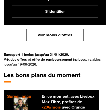
S'identifier
Voir moins d'offres
Eurosport 1 inclus jusqu'au 31/01/2029.
Prix des
offres
et
offre de remboursement
incluses, valables
jusqu’au 19/08/2026.
Les bons plans du moment
En ce moment, avec Livebox
Max Fibre, profitez de
20 € par mois
-
20€/mois
avec Orange