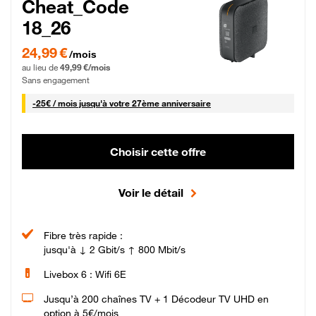
Cheat_Code
18_26
24,99 € par mois pendant 0 mois puis 49,99 € par mois, Sans engagement
24,99 €
/mois
au lieu de
49,99 €/mois
Sans engagement
25 € par mois
-
25€ / mois
jusqu'à votre 27ème anniversaire
Choisir cette offre
Voir le détail
Fibre très rapide :
jusqu'à ↓ 2 Gbit/s ↑ 800 Mbit/s
Livebox 6 : Wifi 6E
Jusqu’à 200 chaînes TV + 1 Décodeur TV UHD en
option à 5€/mois