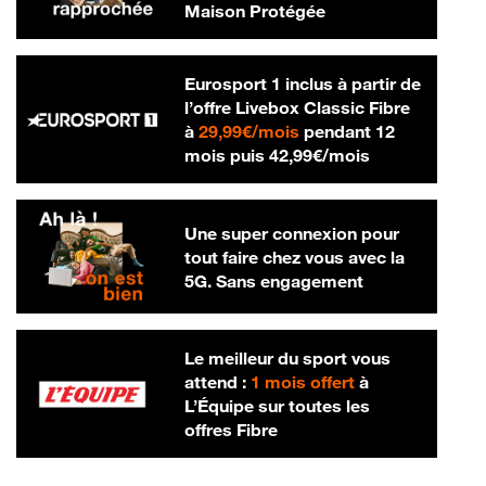
Maison Protégée
Eurosport 1 inclus à partir de
l’offre Livebox Classic Fibre
29,99 € par mois
à
29,99€/mois
pendant 12
42,99 € par m
mois puis
42,99€/mois
Une super connexion pour
tout faire chez vous avec la
5G. Sans engagement
Le meilleur du sport vous
attend :
1 mois offert
à
L’Équipe sur toutes les
offres Fibre