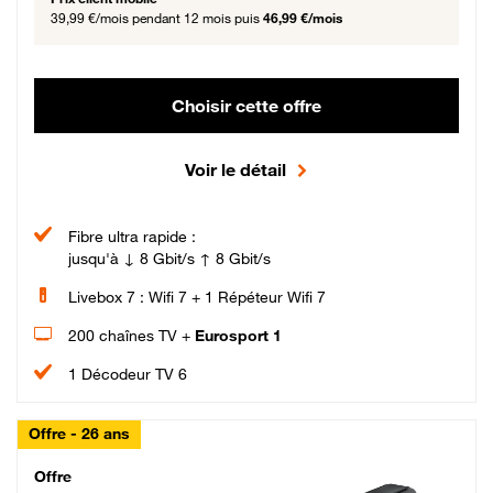
39,99 €/mois
pendant 12 mois puis
46,99 €/mois
Choisir cette offre
Voir le détail
Fibre ultra rapide :
jusqu'à ↓ 8 Gbit/s ↑ 8 Gbit/s
Livebox 7 : Wifi 7 + 1 Répéteur Wifi 7
200 chaînes TV +
Eurosport 1
1 Décodeur TV 6
Offre - 26 ans
Cheat_Code Fibre_18_26
Offre