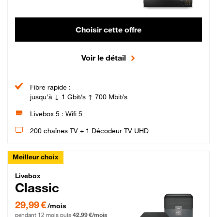
Choisir cette offre
Voir le détail
Fibre rapide :
jusqu'à ↓ 1 Gbit/s ↑ 700 Mbit/s
Livebox 5 : Wifi 5
200 chaînes TV + 1 Décodeur TV UHD
Meilleur choix
Livebox Classic Fibre
Livebox
Classic
29,99 € par mois pendant 12 mois puis 42,99 € par mois, Engagement 12 moi
29,99 €
/mois
pendant 12 mois puis
42,99 €/mois