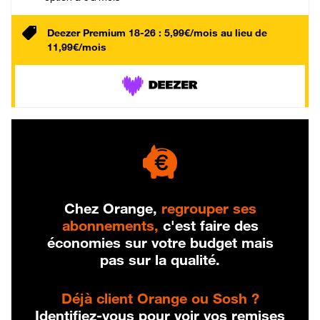
Deezer Premium 18-26 : 5,99€/mois au lieu de
11,99€/mois
Chez Orange,
regrouper ses
abonnements,
c'est faire des
économies sur votre budget mais
pas sur la qualité.
Déjà client Orange ou Sosh ?
Identifiez-vous pour voir vos remises