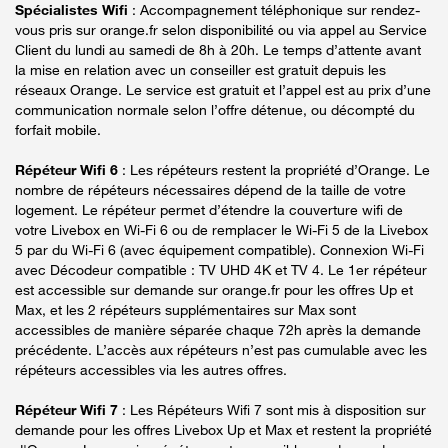
Spécialistes Wifi
: Accompagnement téléphonique sur rendez-
vous pris sur orange.fr selon disponibilité ou via appel au Service
Client du lundi au samedi de 8h à 20h. Le temps d’attente avant
la mise en relation avec un conseiller est gratuit depuis les
réseaux Orange. Le service est gratuit et l’appel est au prix d’une
communication normale selon l’offre détenue, ou décompté du
forfait mobile.
Répéteur Wifi 6
: Les répéteurs restent la propriété d’Orange. Le
nombre de répéteurs nécessaires dépend de la taille de votre
logement. Le répéteur permet d’étendre la couverture wifi de
votre Livebox en Wi-Fi 6 ou de remplacer le Wi-Fi 5 de la Livebox
5 par du Wi-Fi 6 (avec équipement compatible). Connexion Wi-Fi
avec Décodeur compatible : TV UHD 4K et TV 4. Le 1er répéteur
est accessible sur demande sur orange.fr pour les offres Up et
Max, et les 2 répéteurs supplémentaires sur Max sont
accessibles de manière séparée chaque 72h après la demande
précédente. L’accès aux répéteurs n’est pas cumulable avec les
répéteurs accessibles via les autres offres.
Répéteur Wifi 7
: Les Répéteurs Wifi 7 sont mis à disposition sur
demande pour les offres Livebox Up et Max et restent la propriété