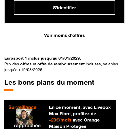
S'identifier
Voir moins d'offres
Eurosport 1 inclus jusqu'au 31/01/2029.
Prix des
offres
et
offre de remboursement
incluses, valables
jusqu’au 19/08/2026.
Les bons plans du moment
En ce moment, avec Livebox
Max Fibre, profitez de
20 € par mois
-
20€/mois
avec Orange
Maison Protégée