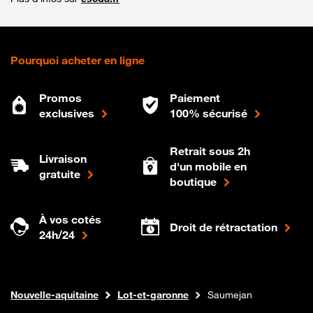
Pourquoi acheter en ligne
Promos
Paiement
exclusives
100% sécurisé
Retrait sous 2h
Livraison
d'un mobile en
gratuite
boutique
À vos cotés
Droit de rétractation
24h/24
Internet fibre
Boutique Orange
Nouvelle-aquitaine
Lot-et-garonne
Saumejan