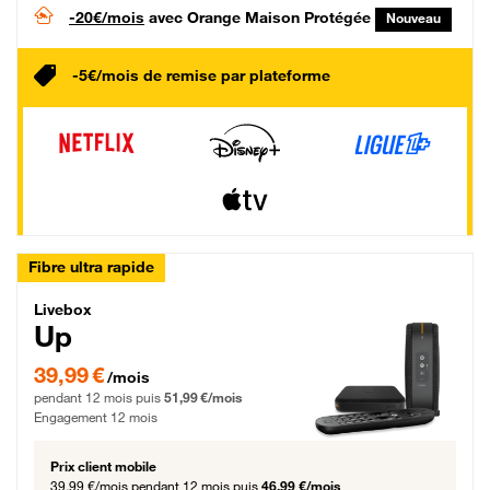
-20€/mois
avec Orange Maison Protégée
Nouveau
-5€/mois de remise par plateforme
Fibre ultra rapide
Livebox Up Fibre
Livebox
Up
39,99 € par mois pendant 12 mois puis 51,99 € par mois, Engagement 12 moi
39,99 €
/mois
pendant 12 mois puis
51,99 €/mois
Engagement 12 mois
Prix client mobile
39,99 €/mois
pendant 12 mois puis
46,99 €/mois