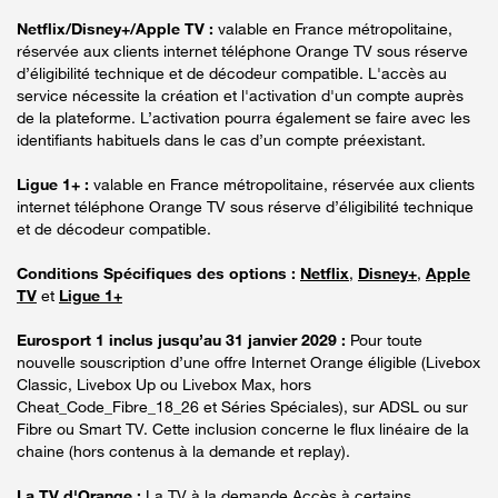
Netflix/Disney+/Apple TV :
valable en France métropolitaine,
réservée aux clients internet téléphone Orange TV sous réserve
d’éligibilité technique et de décodeur compatible. L'accès au
service nécessite la création et l'activation d'un compte auprès
de la plateforme. L’activation pourra également se faire avec les
identifiants habituels dans le cas d’un compte préexistant.
Ligue 1+ :
valable en France métropolitaine, réservée aux clients
internet téléphone Orange TV sous réserve d’éligibilité technique
et de décodeur compatible.
Conditions Spécifiques des options :
Netflix
,
Disney+
,
Apple
TV
et
Ligue 1+
Eurosport 1 inclus jusqu’au 31 janvier 2029 :
Pour toute
nouvelle souscription d’une offre Internet Orange éligible (Livebox
Classic, Livebox Up ou Livebox Max, hors
Cheat_Code_Fibre_18_26 et Séries Spéciales), sur ADSL ou sur
Fibre ou Smart TV. Cette inclusion concerne le flux linéaire de la
chaine (hors contenus à la demande et replay).
La TV d'Orange :
La TV à la demande Accès à certains