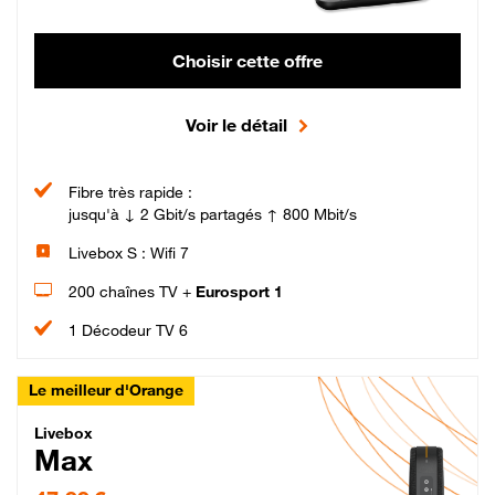
Choisir cette offre
Voir le détail
Fibre très rapide :
jusqu'à ↓ 2 Gbit/s partagés ↑ 800 Mbit/s
Livebox S : Wifi 7
200 chaînes TV +
Eurosport 1
1 Décodeur TV 6
Le meilleur d'Orange
Livebox Max Fibre
Livebox
Max
47,99 € par mois pendant 12 mois puis 57,99 € par mois, Engagement 12 moi