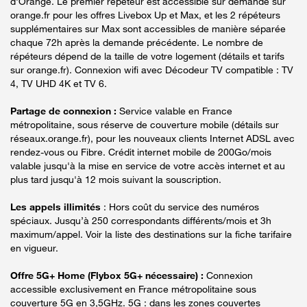
d'Orange. Le premier répéteur est accessible sur demande sur
orange.fr pour les offres Livebox Up et Max, et les 2 répéteurs
supplémentaires sur Max sont accessibles de manière séparée
chaque 72h après la demande précédente. Le nombre de
répéteurs dépend de la taille de votre logement (détails et tarifs
sur orange.fr). Connexion wifi avec Décodeur TV compatible : TV
4, TV UHD 4K et TV 6.
Partage de connexion :
Service valable en France
métropolitaine, sous réserve de couverture mobile (détails sur
réseaux.orange.fr), pour les nouveaux clients Internet ADSL avec
rendez-vous ou Fibre. Crédit internet mobile de 200Go/mois
valable jusqu'à la mise en service de votre accès internet et au
plus tard jusqu'à 12 mois suivant la souscription.
Les appels illimités
: Hors coût du service des numéros
spéciaux. Jusqu’à 250 correspondants différents/mois et 3h
maximum/appel. Voir la liste des destinations sur la fiche tarifaire
en vigueur.
Offre 5G+ Home (Flybox 5G+ nécessaire) :
Connexion
accessible exclusivement en France métropolitaine sous
couverture 5G en 3,5GHz. 5G : dans les zones couvertes