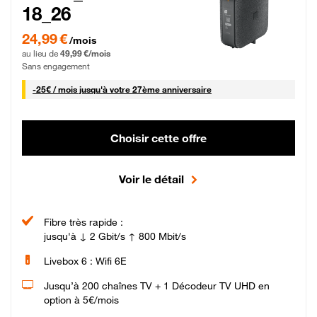
18_26
24,99 € par mois pendant 0 mois puis 49,99 € par mois, Sans engagement
24,99 €
/mois
au lieu de
49,99 €/mois
Sans engagement
25 € par mois
-
25€ / mois
jusqu'à votre 27ème anniversaire
Choisir cette offre
Voir le détail
Fibre très rapide :
jusqu'à ↓ 2 Gbit/s ↑ 800 Mbit/s
Livebox 6 : Wifi 6E
Jusqu’à 200 chaînes TV + 1 Décodeur TV UHD en
option à 5€/mois