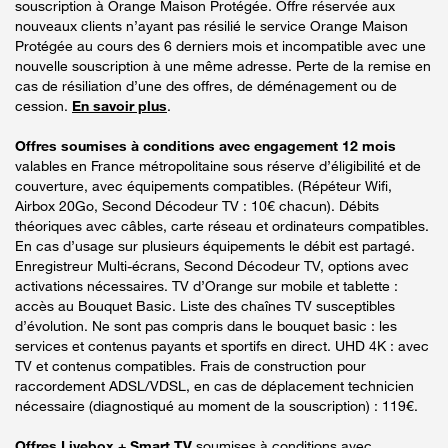
souscription à Orange Maison Protégée. Offre réservée aux
nouveaux clients n’ayant pas résilié le service Orange Maison
Protégée au cours des 6 derniers mois et incompatible avec une
nouvelle souscription à une même adresse. Perte de la remise en
cas de résiliation d’une des offres, de déménagement ou de
cession.
En savoir plus
.
Offres soumises à conditions avec engagement 12 mois
valables en France métropolitaine sous réserve d’éligibilité et de
couverture, avec équipements compatibles. (Répéteur Wifi,
Airbox 20Go, Second Décodeur TV : 10€ chacun). Débits
théoriques avec câbles, carte réseau et ordinateurs compatibles.
En cas d’usage sur plusieurs équipements le débit est partagé.
Enregistreur Multi-écrans, Second Décodeur TV, options avec
activations nécessaires. TV d’Orange sur mobile et tablette :
accès au Bouquet Basic. Liste des chaînes TV susceptibles
d’évolution. Ne sont pas compris dans le bouquet basic : les
services et contenus payants et sportifs en direct. UHD 4K : avec
TV et contenus compatibles. Frais de construction pour
raccordement ADSL/VDSL, en cas de déplacement technicien
nécessaire (diagnostiqué au moment de la souscription) : 119€.
Offres Livebox + Smart TV
soumises à conditions avec