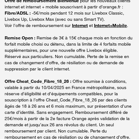
Offre de remboursement Bienvenue
pour les nouveaux clients
internet et internet + mobile souscrivant à partir d’orange.fr :
Fibre/ADSL :
-5€/mois pendant 12 mois sur Livebox Classic,
Livebox Up, Livebox Max (avec ou sans Smart TV).
Voir l'offre de remboursement sur
Internet
et
Internet+Mobile
.
Remise Open :
Remise de 3€ à 15€ chaque mois en fonction du
forfait mobile choisi ou détenu, dans la limite de 4 forfaits mobile
supplémentaires, pour une nouvelle offre Livebox éligible.
Réservé aux particuliers. Non cumulable. Perte de la remise en
cas de changement d'offre, de résiliation ou de demande de
suppression par le client internet.
Offre Cheat_Code_Fibre_18_26 :
Offre soumise à conditions,
valable à partir du 10/04/2025 en France métropolitaine, sous
réserve d’éligibilité et d’équipements compatibles, pour la
souscription à l’offre Cheat_Code_Fibre_18_26 par des clients
âgés de 18 à 26 ans et 6 mois maximum, sur présentation d’une
carte d’identité. Sans engagement. Remboursement différé de
25€/mois à partir de la 2e facture Orange après validation de la
demande et jusqu’aux 26 ans révolus du client. Un seul
remboursement par client. Non cumulable. Perte du
remboursement en cas de résiliation ou de changement d’offre.