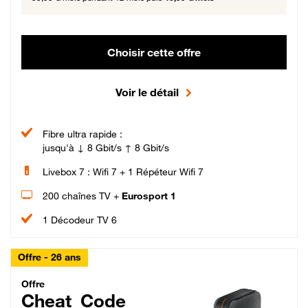
Choisir cette offre
Voir le détail
Fibre ultra rapide :
jusqu'à ↓ 8 Gbit/s ↑ 8 Gbit/s
Livebox 7 : Wifi 7 + 1 Répéteur Wifi 7
200 chaînes TV +
Eurosport 1
1 Décodeur TV 6
Offre - 26 ans
Cheat_Code Fibre_18_26
Offre
Cheat_Code