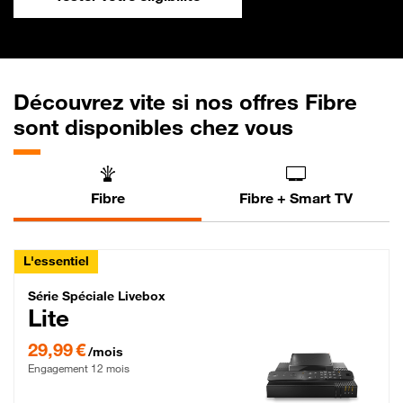
Découvrez vite si nos offres Fibre
sont disponibles chez vous
Fibre
Fibre + Smart TV
L'essentiel
Série Spéciale Livebox Lite Fibre
Série Spéciale Livebox
Lite
29,99 € par mois , Engagement 12 mois
29,99 €
/mois
Engagement 12 mois