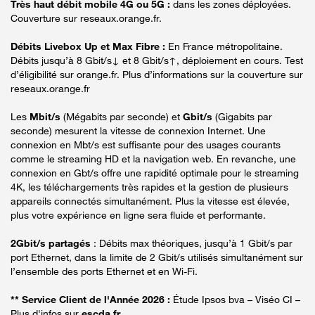
Très haut débit mobile 4G ou 5G :
dans les zones déployées.
Couverture sur reseaux.orange.fr.
Débits Livebox Up et Max Fibre :
En France métropolitaine.
Débits jusqu’à 8 Gbit/s↓ et 8 Gbit/s↑, déploiement en cours. Test
d’éligibilité sur orange.fr. Plus d’informations sur la couverture sur
reseaux.orange.fr
Les
Mbit/s
(Mégabits par seconde) et
Gbit/s
(Gigabits par
seconde) mesurent la vitesse de connexion Internet. Une
connexion en Mbt/s est suffisante pour des usages courants
comme le streaming HD et la navigation web. En revanche, une
connexion en Gbt/s offre une rapidité optimale pour le streaming
4K, les téléchargements très rapides et la gestion de plusieurs
appareils connectés simultanément. Plus la vitesse est élevée,
plus votre expérience en ligne sera fluide et performante.
2Gbit/s partagés
: Débits max théoriques, jusqu’à 1 Gbit/s par
port Ethernet, dans la limite de 2 Gbit/s utilisés simultanément sur
l’ensemble des ports Ethernet et en Wi-Fi.
** Service Client de l'Année 2026 :
Étude Ipsos bva – Viséo CI –
Plus d'infos sur
escda.fr