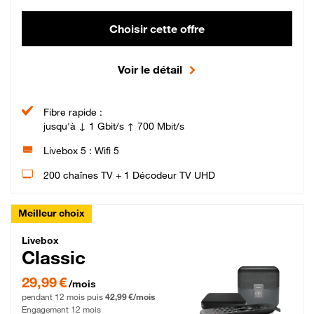
Choisir cette offre
Voir le détail
Fibre rapide :
jusqu'à ↓ 1 Gbit/s ↑ 700 Mbit/s
Livebox 5 : Wifi 5
200 chaînes TV + 1 Décodeur TV UHD
Meilleur choix
Livebox Classic Fibre
Livebox
Classic
29,99 € par mois pendant 12 mois puis 42,99 € par mois, Engagement 12 moi
29,99 €
/mois
pendant 12 mois puis
42,99 €/mois
Engagement 12 mois