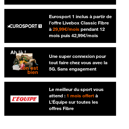
Eurosport 1 inclus à partir de
l’offre Livebox Classic Fibre
29,99 € par mois
à
29,99€/mois
pendant 12
42,99 € par m
mois puis
42,99€/mois
Une super connexion pour
tout faire chez vous avec la
5G. Sans engagement
Le meilleur du sport vous
attend :
1 mois offert
à
L’Équipe sur toutes les
offres Fibre