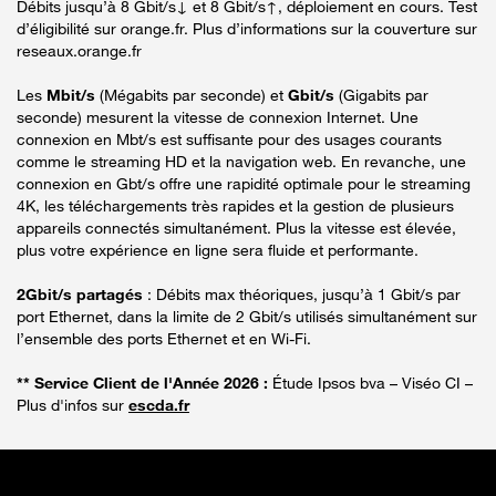
Débits jusqu’à 8 Gbit/s↓ et 8 Gbit/s↑, déploiement en cours. Test
d’éligibilité sur orange.fr. Plus d’informations sur la couverture sur
reseaux.orange.fr
Les
Mbit/s
(Mégabits par seconde) et
Gbit/s
(Gigabits par
seconde) mesurent la vitesse de connexion Internet. Une
connexion en Mbt/s est suffisante pour des usages courants
comme le streaming HD et la navigation web. En revanche, une
connexion en Gbt/s offre une rapidité optimale pour le streaming
4K, les téléchargements très rapides et la gestion de plusieurs
appareils connectés simultanément. Plus la vitesse est élevée,
plus votre expérience en ligne sera fluide et performante.
2Gbit/s partagés
: Débits max théoriques, jusqu’à 1 Gbit/s par
port Ethernet, dans la limite de 2 Gbit/s utilisés simultanément sur
l’ensemble des ports Ethernet et en Wi-Fi.
** Service Client de l'Année 2026 :
Étude Ipsos bva – Viséo CI –
Plus d'infos sur
escda.fr