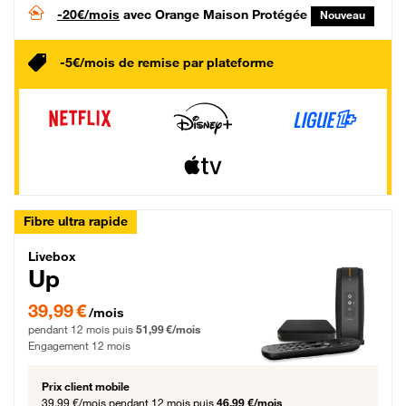
-20€/mois
avec Orange Maison Protégée
Nouveau
-5€/mois de remise par plateforme
Fibre ultra rapide
Livebox Up Fibre
Livebox
Up
39,99 € par mois pendant 12 mois puis 51,99 € par mois, Engagement 12 moi
39,99 €
/mois
pendant 12 mois puis
51,99 €/mois
Engagement 12 mois
Prix client mobile
39,99 €/mois
pendant 12 mois puis
46,99 €/mois