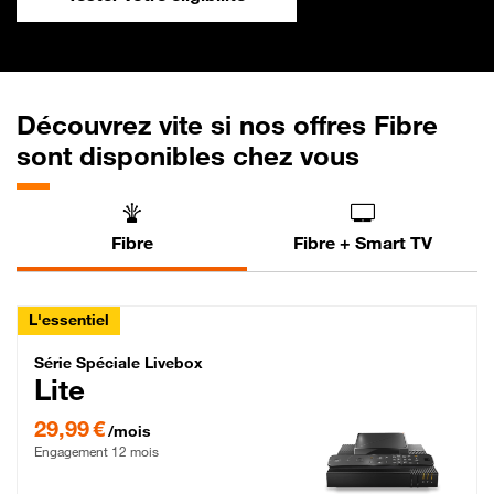
Découvrez vite si nos offres Fibre
sont disponibles chez vous
Fibre
Fibre + Smart TV
L'essentiel
Série Spéciale Livebox Lite Fibre
Série Spéciale Livebox
Lite
29,99 € par mois , Engagement 12 mois
29,99 €
/mois
Engagement 12 mois