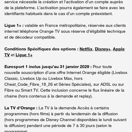
service nécessite la création et l'activation d'un compte auprès
de la plateforme. L’activation pourra également se faire avec les
identifiants habituels dans le cas d’un compte préexistant.
Ligue 1+ :
valable en France métropolitaine, réservée aux clients
internet téléphone Orange TV sous réserve d’éligibilité technique
et de décodeur compatible.
Conditions Spécifiques des options :
Netflix
,
Disney+
,
Apple
TV
et
Ligue 1+
Eurosport 1 inclus jusqu’au 31 janvier 2029 :
Pour toute
nouvelle souscription d’une offre Internet Orange éligible (Livebox
Classic, Livebox Up ou Livebox Max, hors
Cheat_Code_Fibre_18_26 et Séries Spéciales), sur ADSL ou sur
Fibre ou Smart TV. Cette inclusion concerne le flux linéaire de la
chaine (hors contenus à la demande et replay).
La TV d'Orange :
La TV à la demande Accès à certains
programmes (hors films) à partir du lendemain de la diffusion
(hors programmes de Disney Channel disponibles le lundi suivant
la diffusion) pendant une période de 7 à 30 jours (selon le
programme).