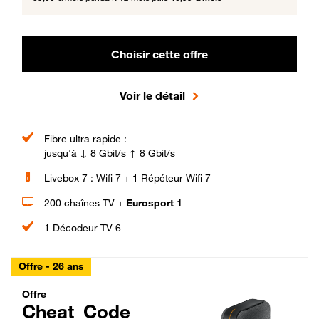
Choisir cette offre
Voir le détail
Fibre ultra rapide :
jusqu'à ↓ 8 Gbit/s ↑ 8 Gbit/s
Livebox 7 : Wifi 7 + 1 Répéteur Wifi 7
200 chaînes TV +
Eurosport 1
1 Décodeur TV 6
Offre - 26 ans
Cheat_Code Fibre_18_26
Offre
Cheat_Code