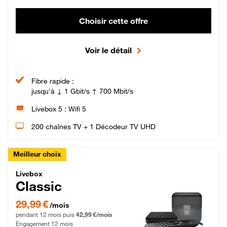
Choisir cette offre
Voir le détail
Fibre rapide :
jusqu'à ↓ 1 Gbit/s ↑ 700 Mbit/s
Livebox 5 : Wifi 5
200 chaînes TV + 1 Décodeur TV UHD
Meilleur choix
Livebox Classic Fibre
Livebox
Classic
29,99 € par mois pendant 12 mois puis 42,99 € par mois, Engagement 12 moi
29,99 €
/mois
pendant 12 mois puis
42,99 €/mois
Engagement 12 mois