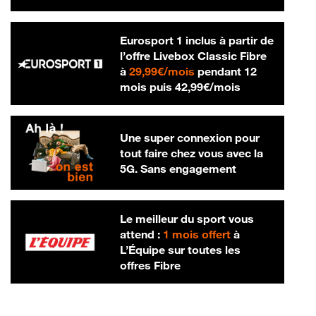
Eurosport 1 inclus à partir de
l’offre Livebox Classic Fibre
29,99 € par mois
à
29,99€/mois
pendant 12
42,99 € par m
mois puis
42,99€/mois
Une super connexion pour
tout faire chez vous avec la
5G. Sans engagement
Le meilleur du sport vous
attend :
1 mois offert
à
L’Équipe sur toutes les
offres Fibre