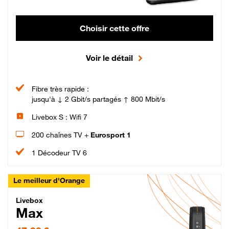
Choisir cette offre
Voir le détail
Fibre très rapide :
jusqu'à ↓ 2 Gbit/s partagés ↑ 800 Mbit/s
Livebox S : Wifi 7
200 chaînes TV +
Eurosport 1
1 Décodeur TV 6
Le meilleur d'Orange
Livebox Max Fibre
Livebox
Max
47,99 € par mois pendant 12 mois puis 57,99 € par mois, Engagement 12 moi