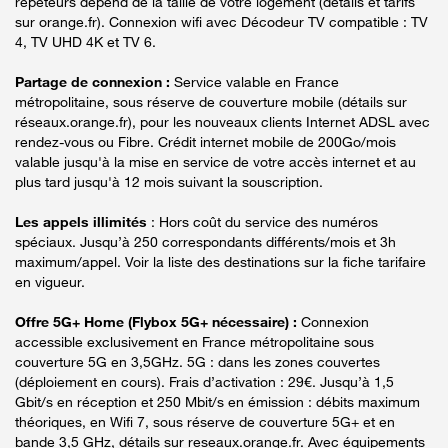
répéteurs dépend de la taille de votre logement (détails et tarifs
sur orange.fr). Connexion wifi avec Décodeur TV compatible : TV
4, TV UHD 4K et TV 6.
Partage de connexion :
Service valable en France
métropolitaine, sous réserve de couverture mobile (détails sur
réseaux.orange.fr), pour les nouveaux clients Internet ADSL avec
rendez-vous ou Fibre. Crédit internet mobile de 200Go/mois
valable jusqu'à la mise en service de votre accès internet et au
plus tard jusqu'à 12 mois suivant la souscription.
Les appels illimités
: Hors coût du service des numéros
spéciaux. Jusqu’à 250 correspondants différents/mois et 3h
maximum/appel. Voir la liste des destinations sur la fiche tarifaire
en vigueur.
Offre 5G+ Home (Flybox 5G+ nécessaire) :
Connexion
accessible exclusivement en France métropolitaine sous
couverture 5G en 3,5GHz. 5G : dans les zones couvertes
(déploiement en cours). Frais d’activation : 29€. Jusqu’à 1,5
Gbit/s en réception et 250 Mbit/s en émission : débits maximum
théoriques, en Wifi 7, sous réserve de couverture 5G+ et en
bande 3,5 GHz, détails sur reseaux.orange.fr. Avec équipements