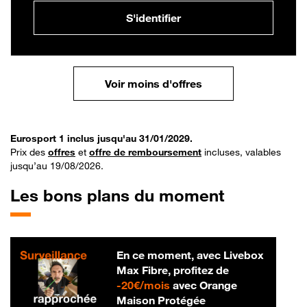
S'identifier
Voir moins d'offres
Eurosport 1 inclus jusqu'au 31/01/2029.
Prix des
offres
et
offre de remboursement
incluses, valables
jusqu’au 19/08/2026.
Les bons plans du moment
En ce moment, avec Livebox
Max Fibre, profitez de
20 € par mois
-
20€/mois
avec Orange
Maison Protégée