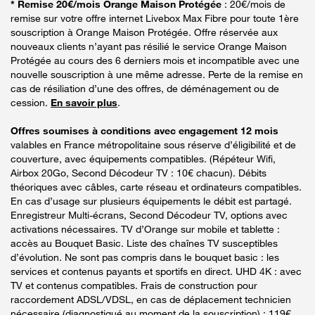
* Remise 20€/mois Orange Maison Protégée
: 20€/mois de
remise sur votre offre internet Livebox Max Fibre pour toute 1ère
souscription à Orange Maison Protégée. Offre réservée aux
nouveaux clients n’ayant pas résilié le service Orange Maison
Protégée au cours des 6 derniers mois et incompatible avec une
nouvelle souscription à une même adresse. Perte de la remise en
cas de résiliation d’une des offres, de déménagement ou de
cession.
En savoir plus
.
Offres soumises à conditions avec engagement 12 mois
valables en France métropolitaine sous réserve d’éligibilité et de
couverture, avec équipements compatibles. (Répéteur Wifi,
Airbox 20Go, Second Décodeur TV : 10€ chacun). Débits
théoriques avec câbles, carte réseau et ordinateurs compatibles.
En cas d’usage sur plusieurs équipements le débit est partagé.
Enregistreur Multi-écrans, Second Décodeur TV, options avec
activations nécessaires. TV d’Orange sur mobile et tablette :
accès au Bouquet Basic. Liste des chaînes TV susceptibles
d’évolution. Ne sont pas compris dans le bouquet basic : les
services et contenus payants et sportifs en direct. UHD 4K : avec
TV et contenus compatibles. Frais de construction pour
raccordement ADSL/VDSL, en cas de déplacement technicien
nécessaire (diagnostiqué au moment de la souscription) : 119€.