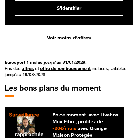
S'identifier
Voir moins d'offres
Eurosport 1 inclus jusqu'au 31/01/2029.
Prix des
offres
et
offre de remboursement
incluses, valables
jusqu’au 19/08/2026.
Les bons plans du moment
En ce moment, avec Livebox
Max Fibre, profitez de
20 € par mois
-
20€/mois
avec Orange
Maison Protégée