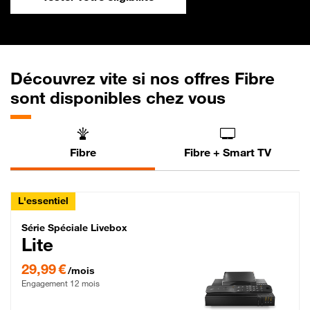
Découvrez vite si nos offres Fibre
sont disponibles chez vous
Fibre
Fibre + Smart TV
L'essentiel
Série Spéciale Livebox Lite Fibre
Série Spéciale Livebox
Lite
29,99 € par mois , Engagement 12 mois
29,99 €
/mois
Engagement 12 mois