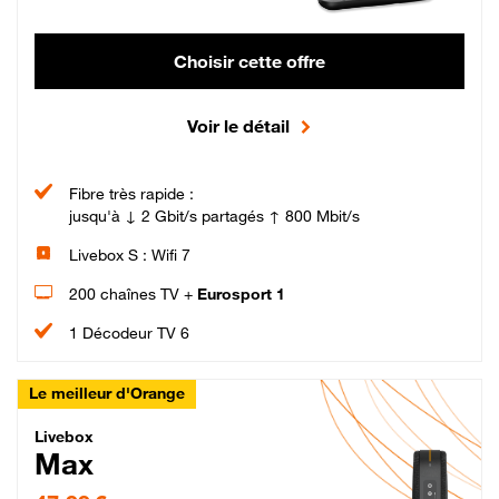
Choisir cette offre
Voir le détail
Fibre très rapide :
jusqu'à ↓ 2 Gbit/s partagés ↑ 800 Mbit/s
Livebox S : Wifi 7
200 chaînes TV +
Eurosport 1
1 Décodeur TV 6
Le meilleur d'Orange
Livebox Max Fibre
Livebox
Max
47,99 € par mois pendant 12 mois puis 57,99 € par mois, Engagement 12 moi