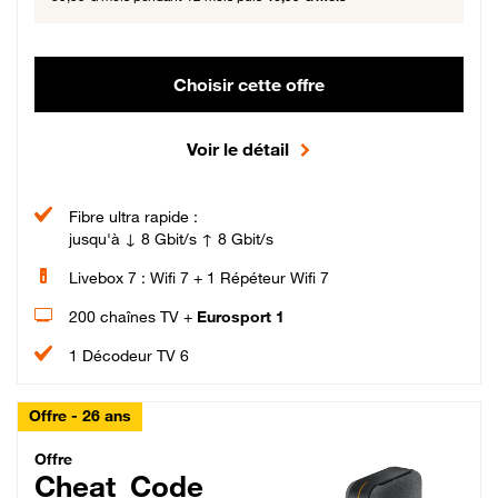
Choisir cette offre
Voir le détail
Fibre ultra rapide :
jusqu'à ↓ 8 Gbit/s ↑ 8 Gbit/s
Livebox 7 : Wifi 7 + 1 Répéteur Wifi 7
200 chaînes TV +
Eurosport 1
1 Décodeur TV 6
Offre - 26 ans
Cheat_Code Fibre_18_26
Offre
Cheat_Code