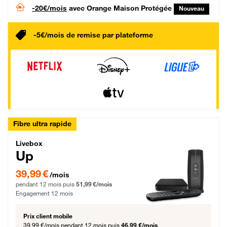
-20€/mois
avec Orange Maison Protégée
Nouveau
-5€/mois de remise par plateforme
Fibre ultra rapide
Livebox Up Fibre
Livebox
Up
39,99 € par mois pendant 12 mois puis 51,99 € par mois, Engagement 12 moi
39,99 €
/mois
pendant 12 mois puis
51,99 €/mois
Engagement 12 mois
Prix client mobile
39,99 €/mois
pendant 12 mois puis
46,99 €/mois