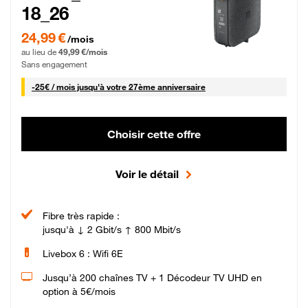
18_26
24,99 € par mois pendant 0 mois puis 49,99 € par mois, Sans engagement
24,99 €
/mois
au lieu de
49,99 €/mois
Sans engagement
25 € par mois
-
25€ / mois
jusqu'à votre 27ème anniversaire
Choisir cette offre
Voir le détail
Fibre très rapide :
jusqu'à ↓ 2 Gbit/s ↑ 800 Mbit/s
Livebox 6 : Wifi 6E
Jusqu’à 200 chaînes TV + 1 Décodeur TV UHD en
option à 5€/mois