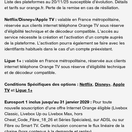
Liste des plateformes au 20/11/25 susceptible d’évolution. Détails
et tarifs sur orange.fr. Perte de la remise en cas de résiliation.
Netflix/Disney+/Apple TV :
valable en France métropolitaine,
réservée aux clients internet téléphone Orange TV sous réserve
d’éligibilité technique et de décodeur compatible. L'accès au
service nécessite la création et l'activation d'un compte auprès
de la plateforme. L’activation pourra également se faire avec les
identifiants habituels dans le cas d’un compte préexistant.
Ligue 1+ :
valable en France métropolitaine, réservée aux clients
internet téléphone Orange TV sous réserve d’éligibilité technique
et de décodeur compatible.
Conditions Spécifiques des options :
Netflix
,
Disney+
,
Apple
TV
et
Ligue 1+
Eurosport 1 inclus jusqu’au 31 janvier 2029 :
Pour toute
nouvelle souscription d’une offre Internet Orange éligible (Livebox
Classic, Livebox Up ou Livebox Max, hors
Cheat_Code_Fibre_18_26 et Séries Spéciales), sur ADSL ou sur
Fibre ou Smart TV. Cette inclusion concerne le flux linéaire de la
chaine (hors contenus à la demande et replay).