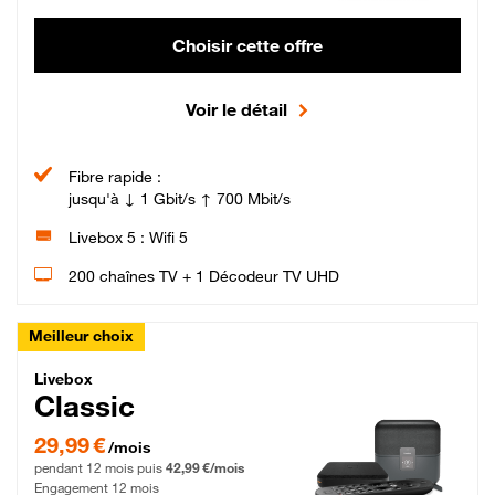
Choisir cette offre
Voir le détail
Fibre rapide :
jusqu'à ↓ 1 Gbit/s ↑ 700 Mbit/s
Livebox 5 : Wifi 5
200 chaînes TV + 1 Décodeur TV UHD
Meilleur choix
Livebox Classic Fibre
Livebox
Classic
29,99 € par mois pendant 12 mois puis 42,99 € par mois, Engagement 12 moi
29,99 €
/mois
pendant 12 mois puis
42,99 €/mois
Engagement 12 mois