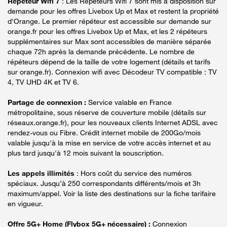
Répéteur Wifi 7
: Les Répéteurs Wifi 7 sont mis à disposition sur
demande pour les offres Livebox Up et Max et restent la propriété
d'Orange. Le premier répéteur est accessible sur demande sur
orange.fr pour les offres Livebox Up et Max, et les 2 répéteurs
supplémentaires sur Max sont accessibles de manière séparée
chaque 72h après la demande précédente. Le nombre de
répéteurs dépend de la taille de votre logement (détails et tarifs
sur orange.fr). Connexion wifi avec Décodeur TV compatible : TV
4, TV UHD 4K et TV 6.
Partage de connexion :
Service valable en France
métropolitaine, sous réserve de couverture mobile (détails sur
réseaux.orange.fr), pour les nouveaux clients Internet ADSL avec
rendez-vous ou Fibre. Crédit internet mobile de 200Go/mois
valable jusqu'à la mise en service de votre accès internet et au
plus tard jusqu'à 12 mois suivant la souscription.
Les appels illimités
: Hors coût du service des numéros
spéciaux. Jusqu’à 250 correspondants différents/mois et 3h
maximum/appel. Voir la liste des destinations sur la fiche tarifaire
en vigueur.
Offre 5G+ Home (Flybox 5G+ nécessaire) :
Connexion