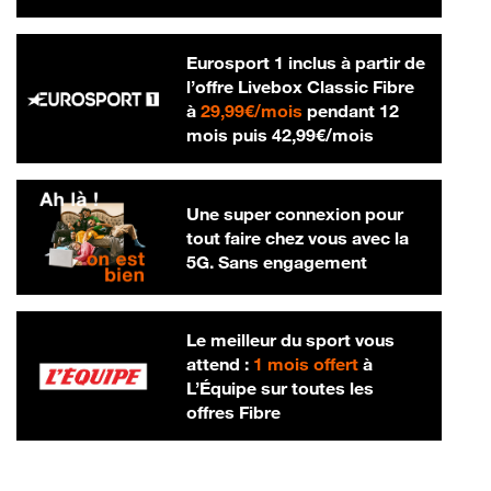
Eurosport 1 inclus à partir de
l’offre Livebox Classic Fibre
29,99 € par mois
à
29,99€/mois
pendant 12
42,99 € par m
mois puis
42,99€/mois
Une super connexion pour
tout faire chez vous avec la
5G. Sans engagement
Le meilleur du sport vous
attend :
1 mois offert
à
L’Équipe sur toutes les
offres Fibre