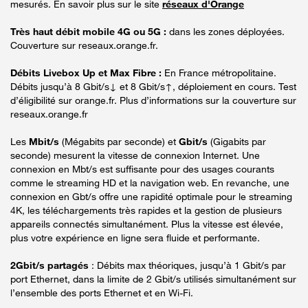
mesurés. En savoir plus sur le site
réseaux d'Orange
Très haut débit mobile 4G ou 5G :
dans les zones déployées.
Couverture sur reseaux.orange.fr.
Débits Livebox Up et Max Fibre :
En France métropolitaine.
Débits jusqu’à 8 Gbit/s↓ et 8 Gbit/s↑, déploiement en cours. Test
d’éligibilité sur orange.fr. Plus d’informations sur la couverture sur
reseaux.orange.fr
Les
Mbit/s
(Mégabits par seconde) et
Gbit/s
(Gigabits par
seconde) mesurent la vitesse de connexion Internet. Une
connexion en Mbt/s est suffisante pour des usages courants
comme le streaming HD et la navigation web. En revanche, une
connexion en Gbt/s offre une rapidité optimale pour le streaming
4K, les téléchargements très rapides et la gestion de plusieurs
appareils connectés simultanément. Plus la vitesse est élevée,
plus votre expérience en ligne sera fluide et performante.
2Gbit/s partagés
: Débits max théoriques, jusqu’à 1 Gbit/s par
port Ethernet, dans la limite de 2 Gbit/s utilisés simultanément sur
l’ensemble des ports Ethernet et en Wi-Fi.