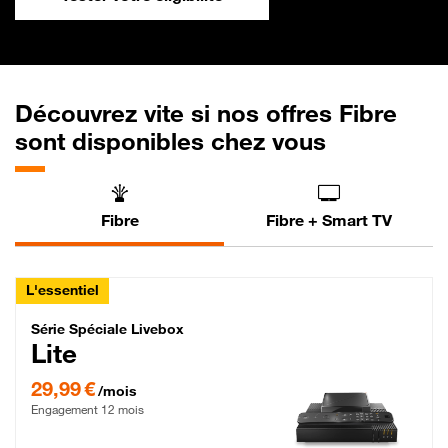
Découvrez vite si nos offres Fibre
sont disponibles chez vous
Fibre
Fibre + Smart TV
L'essentiel
Série Spéciale Livebox Lite Fibre
Série Spéciale Livebox
Lite
29,99 € par mois , Engagement 12 mois
29,99 €
/mois
Engagement 12 mois