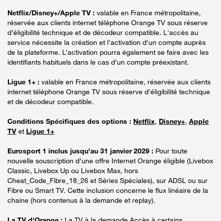
Netflix/Disney+/Apple TV :
valable en France métropolitaine,
réservée aux clients internet téléphone Orange TV sous réserve
d’éligibilité technique et de décodeur compatible. L'accès au
service nécessite la création et l'activation d'un compte auprès
de la plateforme. L’activation pourra également se faire avec les
identifiants habituels dans le cas d’un compte préexistant.
Ligue 1+ :
valable en France métropolitaine, réservée aux clients
internet téléphone Orange TV sous réserve d’éligibilité technique
et de décodeur compatible.
Conditions Spécifiques des options :
Netflix
,
Disney+
,
Apple
TV
et
Ligue 1+
Eurosport 1 inclus jusqu’au 31 janvier 2029 :
Pour toute
nouvelle souscription d’une offre Internet Orange éligible (Livebox
Classic, Livebox Up ou Livebox Max, hors
Cheat_Code_Fibre_18_26 et Séries Spéciales), sur ADSL ou sur
Fibre ou Smart TV. Cette inclusion concerne le flux linéaire de la
chaine (hors contenus à la demande et replay).
La TV d'Orange :
La TV à la demande Accès à certains