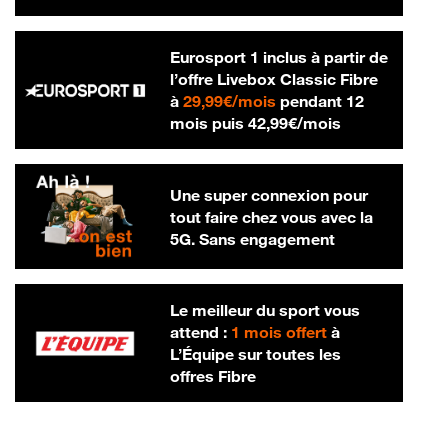
Eurosport 1 inclus à partir de
l’offre Livebox Classic Fibre
29,99 € par mois
à
29,99€/mois
pendant 12
42,99 € par m
mois puis
42,99€/mois
Une super connexion pour
tout faire chez vous avec la
5G. Sans engagement
Le meilleur du sport vous
attend :
1 mois offert
à
L’Équipe sur toutes les
offres Fibre