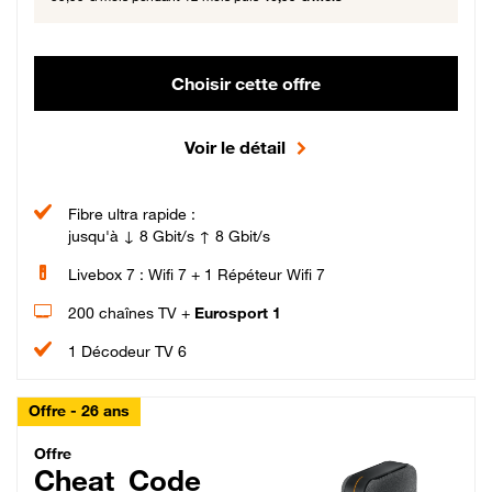
Choisir cette offre
Voir le détail
Fibre ultra rapide :
jusqu'à ↓ 8 Gbit/s ↑ 8 Gbit/s
Livebox 7 : Wifi 7 + 1 Répéteur Wifi 7
200 chaînes TV +
Eurosport 1
1 Décodeur TV 6
Offre - 26 ans
Cheat_Code Fibre_18_26
Offre
Cheat_Code