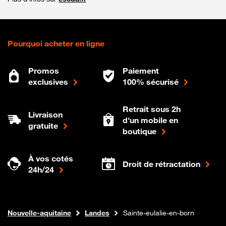
Pourquoi acheter en ligne
Promos
Paiement
exclusives
100% sécurisé
Retrait sous 2h
Livraison
d'un mobile en
gratuite
boutique
À vos cotés
Droit de rétractation
24h/24
Internet fibre
Boutique Orange
Nouvelle-aquitaine
Landes
Sainte-eulalie-en-born