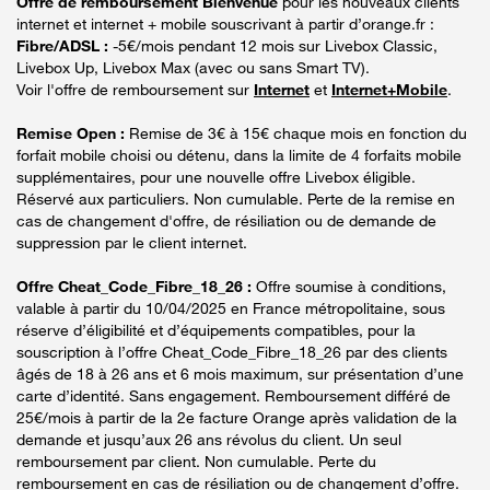
Offre de remboursement Bienvenue
pour les nouveaux clients
internet et internet + mobile souscrivant à partir d’orange.fr :
Fibre/ADSL :
-5€/mois pendant 12 mois sur Livebox Classic,
Livebox Up, Livebox Max (avec ou sans Smart TV).
Voir l'offre de remboursement sur
Internet
et
Internet+Mobile
.
Remise Open :
Remise de 3€ à 15€ chaque mois en fonction du
forfait mobile choisi ou détenu, dans la limite de 4 forfaits mobile
supplémentaires, pour une nouvelle offre Livebox éligible.
Réservé aux particuliers. Non cumulable. Perte de la remise en
cas de changement d'offre, de résiliation ou de demande de
suppression par le client internet.
Offre Cheat_Code_Fibre_18_26 :
Offre soumise à conditions,
valable à partir du 10/04/2025 en France métropolitaine, sous
réserve d’éligibilité et d’équipements compatibles, pour la
souscription à l’offre Cheat_Code_Fibre_18_26 par des clients
âgés de 18 à 26 ans et 6 mois maximum, sur présentation d’une
carte d’identité. Sans engagement. Remboursement différé de
25€/mois à partir de la 2e facture Orange après validation de la
demande et jusqu’aux 26 ans révolus du client. Un seul
remboursement par client. Non cumulable. Perte du
remboursement en cas de résiliation ou de changement d’offre.