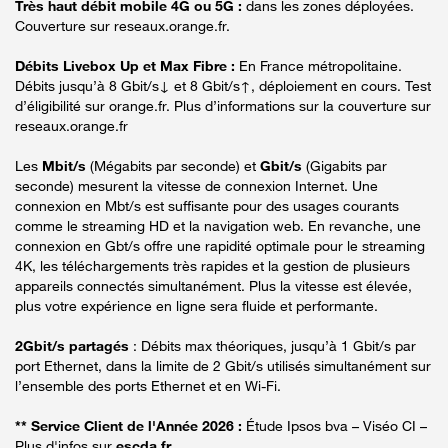
Très haut débit mobile 4G ou 5G :
dans les zones déployées.
Couverture sur reseaux.orange.fr.
Débits Livebox Up et Max Fibre :
En France métropolitaine.
Débits jusqu’à 8 Gbit/s↓ et 8 Gbit/s↑, déploiement en cours. Test
d’éligibilité sur orange.fr. Plus d’informations sur la couverture sur
reseaux.orange.fr
Les
Mbit/s
(Mégabits par seconde) et
Gbit/s
(Gigabits par
seconde) mesurent la vitesse de connexion Internet. Une
connexion en Mbt/s est suffisante pour des usages courants
comme le streaming HD et la navigation web. En revanche, une
connexion en Gbt/s offre une rapidité optimale pour le streaming
4K, les téléchargements très rapides et la gestion de plusieurs
appareils connectés simultanément. Plus la vitesse est élevée,
plus votre expérience en ligne sera fluide et performante.
2Gbit/s partagés
: Débits max théoriques, jusqu’à 1 Gbit/s par
port Ethernet, dans la limite de 2 Gbit/s utilisés simultanément sur
l’ensemble des ports Ethernet et en Wi-Fi.
** Service Client de l'Année 2026 :
Étude Ipsos bva – Viséo CI –
Plus d'infos sur
escda.fr