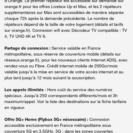
d'Orange. Le premier répéteur est accessible sur demande sur
orange.fr pour les offres Livebox Up et Max, et les 2 répéteurs
supplémentaires sur Max sont accessibles de manière séparée
chaque 72h après la demande précédente. Le nombre de
répéteurs dépend de la taille de votre logement (détails et tarifs
sur orange.fr). Connexion wifi avec Décodeur TV compatible : TV
4, TV UHD 4K et TV 6.
Partage de connexion :
Service valable en France
métropolitaine, sous réserve de couverture mobile (détails sur
réseaux.orange.fr), pour les nouveaux clients Internet ADSL avec
rendez-vous ou Fibre. Crédit internet mobile de 200Go/mois
valable jusqu'à la mise en service de votre accès internet et au
plus tard jusqu'à 12 mois suivant la souscription.
Les appels illimités
: Hors coût du service des numéros
spéciaux. Jusqu’à 250 correspondants différents/mois et 3h
maximum/appel. Voir la liste des destinations sur la fiche tarifaire
en vigueur.
Offre 5G+ Home (Flybox 5G+ nécessaire) :
Connexion
accessible exclusivement en France métropolitaine sous
couverture 5G en 3,5GHz. 5G : dans les zones couvertes