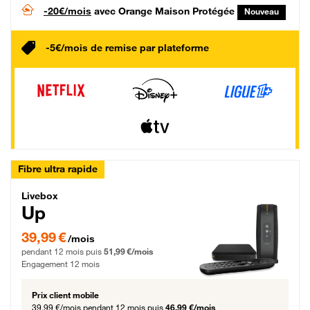
-20€/mois
avec Orange Maison Protégée
Nouveau
-5€/mois de remise par plateforme
Fibre ultra rapide
Livebox Up Fibre
Livebox
Up
39,99 € par mois pendant 12 mois puis 51,99 € par mois, Engagement 12 moi
39,99 €
/mois
pendant 12 mois puis
51,99 €/mois
Engagement 12 mois
Prix client mobile
39,99 €/mois
pendant 12 mois puis
46,99 €/mois