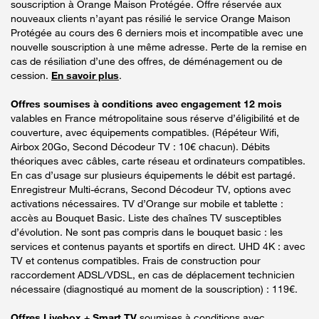
souscription à Orange Maison Protégée. Offre réservée aux
nouveaux clients n’ayant pas résilié le service Orange Maison
Protégée au cours des 6 derniers mois et incompatible avec une
nouvelle souscription à une même adresse. Perte de la remise en
cas de résiliation d’une des offres, de déménagement ou de
cession.
En savoir plus
.
Offres soumises à conditions avec engagement 12 mois
valables en France métropolitaine sous réserve d’éligibilité et de
couverture, avec équipements compatibles. (Répéteur Wifi,
Airbox 20Go, Second Décodeur TV : 10€ chacun). Débits
théoriques avec câbles, carte réseau et ordinateurs compatibles.
En cas d’usage sur plusieurs équipements le débit est partagé.
Enregistreur Multi-écrans, Second Décodeur TV, options avec
activations nécessaires. TV d’Orange sur mobile et tablette :
accès au Bouquet Basic. Liste des chaînes TV susceptibles
d’évolution. Ne sont pas compris dans le bouquet basic : les
services et contenus payants et sportifs en direct. UHD 4K : avec
TV et contenus compatibles. Frais de construction pour
raccordement ADSL/VDSL, en cas de déplacement technicien
nécessaire (diagnostiqué au moment de la souscription) : 119€.
Offres Livebox + Smart TV
soumises à conditions avec