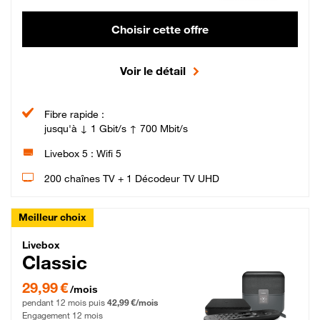
Choisir cette offre
Voir le détail
Fibre rapide :
jusqu'à ↓ 1 Gbit/s ↑ 700 Mbit/s
Livebox 5 : Wifi 5
200 chaînes TV + 1 Décodeur TV UHD
Meilleur choix
Livebox Classic Fibre
Livebox
Classic
29,99 € par mois pendant 12 mois puis 42,99 € par mois, Engagement 12 moi
29,99 €
/mois
pendant 12 mois puis
42,99 €/mois
Engagement 12 mois