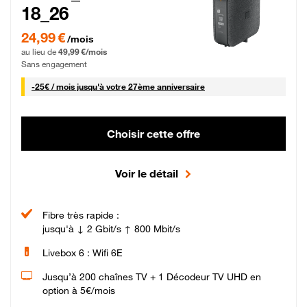
18_26
24,99 € par mois pendant 0 mois puis 49,99 € par mois, Sans engagement
24,99 €
/mois
au lieu de
49,99 €/mois
Sans engagement
25 € par mois
-
25€ / mois
jusqu'à votre 27ème anniversaire
Choisir cette offre
Voir le détail
Fibre très rapide :
jusqu'à ↓ 2 Gbit/s ↑ 800 Mbit/s
Livebox 6 : Wifi 6E
Jusqu’à 200 chaînes TV + 1 Décodeur TV UHD en
option à 5€/mois