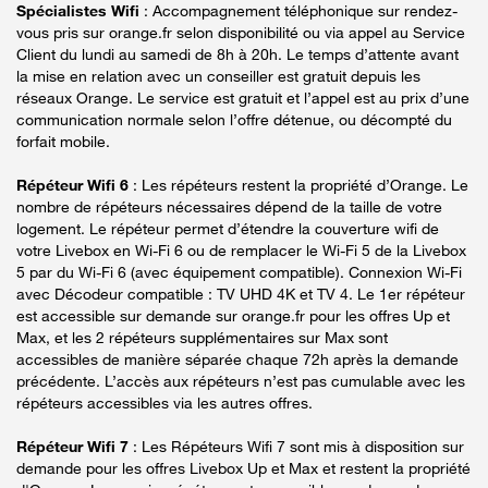
Spécialistes Wifi
: Accompagnement téléphonique sur rendez-
vous pris sur orange.fr selon disponibilité ou via appel au Service
Client du lundi au samedi de 8h à 20h. Le temps d’attente avant
la mise en relation avec un conseiller est gratuit depuis les
réseaux Orange. Le service est gratuit et l’appel est au prix d’une
communication normale selon l’offre détenue, ou décompté du
forfait mobile.
Répéteur Wifi 6
: Les répéteurs restent la propriété d’Orange. Le
nombre de répéteurs nécessaires dépend de la taille de votre
logement. Le répéteur permet d’étendre la couverture wifi de
votre Livebox en Wi-Fi 6 ou de remplacer le Wi-Fi 5 de la Livebox
5 par du Wi-Fi 6 (avec équipement compatible). Connexion Wi-Fi
avec Décodeur compatible : TV UHD 4K et TV 4. Le 1er répéteur
est accessible sur demande sur orange.fr pour les offres Up et
Max, et les 2 répéteurs supplémentaires sur Max sont
accessibles de manière séparée chaque 72h après la demande
précédente. L’accès aux répéteurs n’est pas cumulable avec les
répéteurs accessibles via les autres offres.
Répéteur Wifi 7
: Les Répéteurs Wifi 7 sont mis à disposition sur
demande pour les offres Livebox Up et Max et restent la propriété