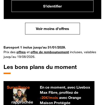
S'identifier
Voir moins d'offres
Eurosport 1 inclus jusqu'au 31/01/2029.
Prix des
offres
et
offre de remboursement
incluses, valables
jusqu’au 19/08/2026.
Les bons plans du moment
En ce moment, avec Livebox
Max Fibre, profitez de
20 € par mois
-
20€/mois
avec Orange
Maison Protégée