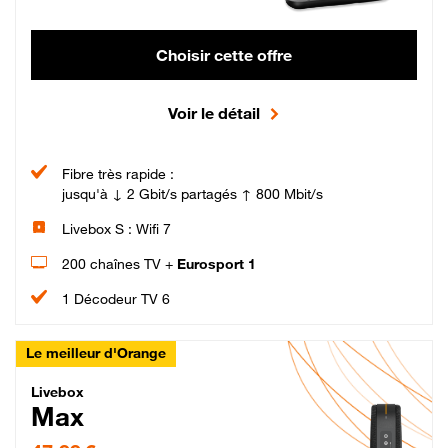
Choisir cette offre
Voir le détail
Fibre très rapide :
jusqu'à ↓ 2 Gbit/s partagés ↑ 800 Mbit/s
Livebox S : Wifi 7
200 chaînes TV +
Eurosport 1
1 Décodeur TV 6
Le meilleur d'Orange
Livebox Max Fibre
Livebox
Max
47,99 € par mois pendant 12 mois puis 57,99 € par mois, Engagement 12 moi