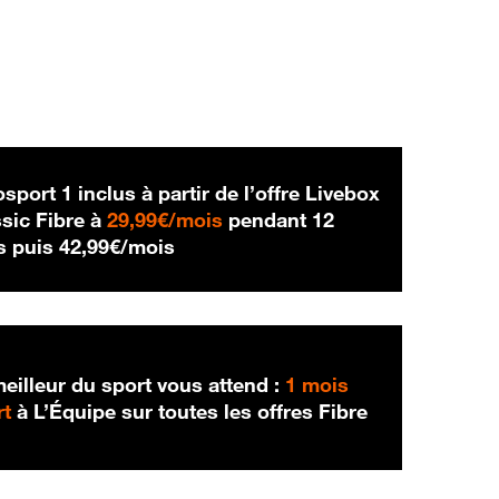
sport 1 inclus à partir de l’offre Livebox
29,99 € par mois
sic Fibre à
29,99€/mois
pendant 12
42,99 € par mois
s puis
42,99€/mois
eilleur du sport vous attend :
1 mois
rt
à L’Équipe sur toutes les offres Fibre