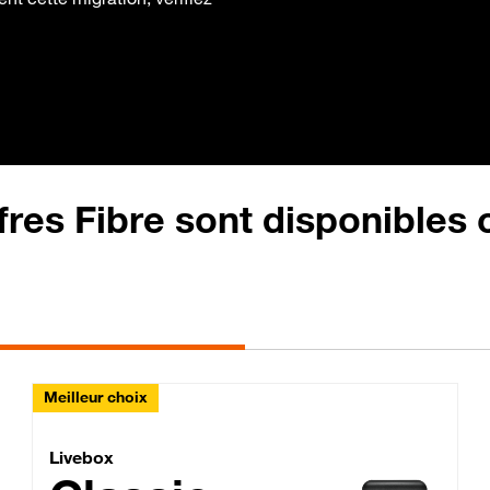
fres Fibre sont disponibles
Meilleur choix
Lite Fibre
Livebox Classic Fibre
Livebox