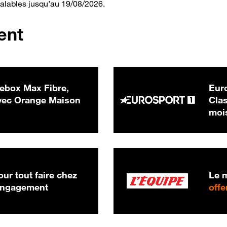
valables jusqu’au 19/08/2026.
ent
ebox Max Fibre,
Euro
 € par mois
ec Orange Maison
Clas
moi
ur tout faire chez
Le m
 engagement
offe