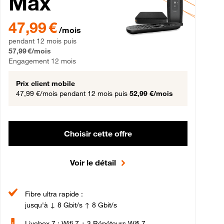
Max
gement 12 mois
47,99 € par mois pendant 12 mois puis 57,99 € par mois, Engageme
47,99 €
/mois
pendant 12 mois puis
57,99 €/mois
Engagement 12 mois
Prix client mobile
47,99 €/mois
pendant 12 mois puis
52,99 €/mois
Choisir cette offre
Voir le détail
Fibre ultra rapide :
jusqu'à ↓ 8 Gbit/s ↑ 8 Gbit/s
Livebox 7 : Wifi 7 + 3 Répéteurs Wifi 7