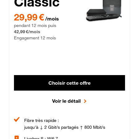
Classic
29,99 € par mois pendant 12 mois puis 42,99 € par mois, Enga
29,99 €
/mois
pendant 12 mois puis
42,99 €/mois
Engagement 12 mois
Choisir cette offre
Voir le détail
Fibre très rapide :
jusqu'à ↓ 2 Gbit/s partagés ↑ 800 Mbit/s
Livebox S : Wifi 7