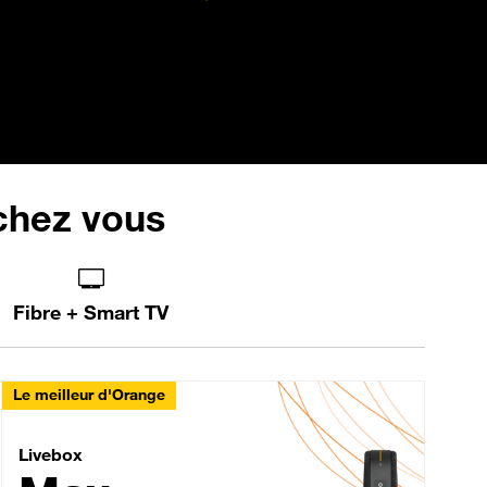
 chez vous
Fibre + Smart TV
Le meilleur d'Orange
Livebox Max Fibre
Livebox