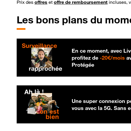
Prix des
offres
et
offre de remboursement
incluses, 
Les bons plans du mom
En ce moment, avec Liv
20
profitez de
-
20€/mois
av
Protégée
Une super connexion po
vous avec la 5G. Sans