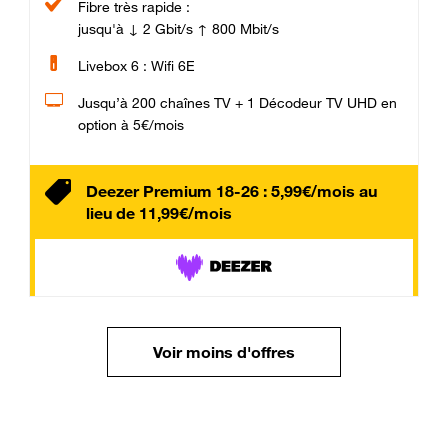
Fibre très rapide :
jusqu'à ↓ 2 Gbit/s ↑ 800 Mbit/s
Livebox 6 : Wifi 6E
Jusqu’à 200 chaînes TV + 1 Décodeur TV UHD en
option à 5€/mois
Deezer Premium 18-26 : 5,99€/mois au
lieu de 11,99€/mois
Voir moins d'offres