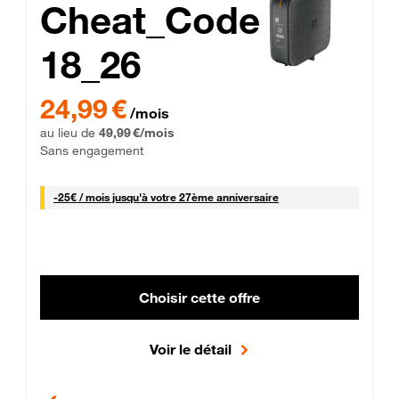
Cheat_Code
18_26
 Engagement 12 mois
24,99 € par mois pendant 0 mois puis 49,99 € par mois, Sans 
24,99 €
/mois
au lieu de
49,99 €/mois
Sans engagement
25 € par mois
-
25€ / mois
jusqu'à votre 27ème anniversaire
Choisir cette offre
Voir le détail