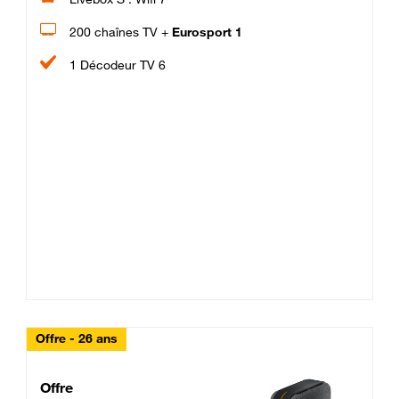
200 chaînes TV +
Eurosport 1
1 Décodeur TV 6
Offre - 26 ans
Cheat_Code Fibre_18_26
Offre