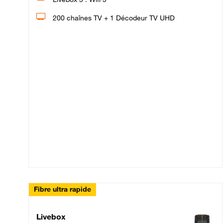
200 chaînes TV + 1 Décodeur TV UHD
Fibre ultra rapide
Livebox Up Fibre
Livebox