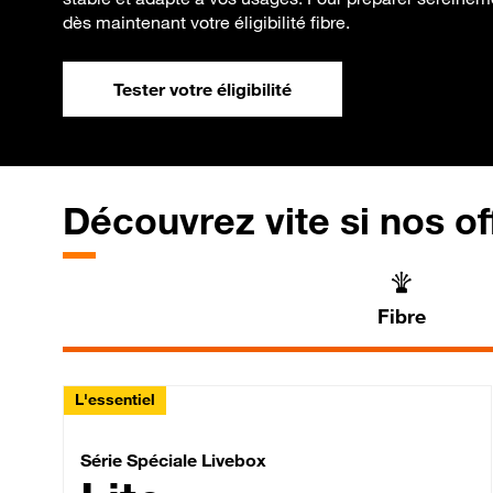
dès maintenant votre éligibilité fibre.
Tester votre éligibilité
Découvrez vite si nos of
Fibre
L'essentiel
Série Spéciale Livebox 
Série Spéciale Livebox