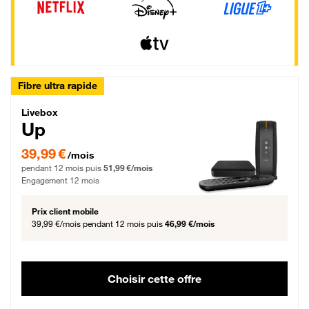
Fibre ultra rapide
Livebox Up Fibre
Livebox
Up
39,99 € par mois pendant 12 mois puis 51,99 € par mois, Engagement 12 moi
39,99 €
/mois
pendant 12 mois puis
51,99 €/mois
Engagement 12 mois
Prix client mobile
39,99 €/mois
pendant 12 mois puis
46,99 €/mois
Choisir cette offre