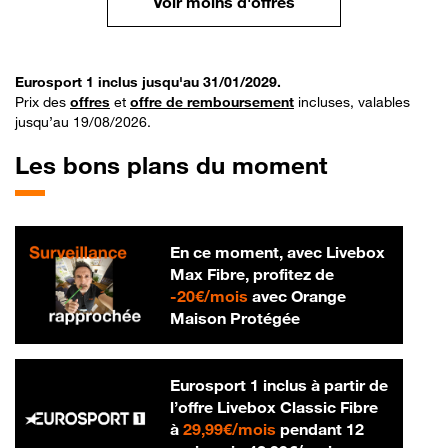
Voir moins d'offres
Eurosport 1 inclus jusqu'au 31/01/2029.
Prix des
offres
et
offre de remboursement
incluses, valables
jusqu’au 19/08/2026.
Les bons plans du moment
En ce moment, avec Livebox
Max Fibre, profitez de
20 € par mois
-
20€/mois
avec Orange
Maison Protégée
Eurosport 1 inclus à partir de
l’offre Livebox Classic Fibre
29,99 € par mois
à
29,99€/mois
pendant 12