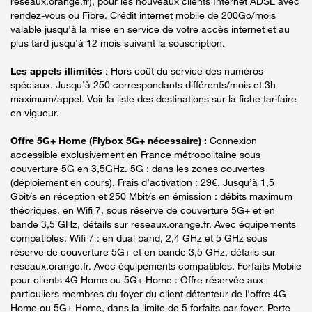
réseaux.orange.fr), pour les nouveaux clients Internet ADSL avec
rendez-vous ou Fibre. Crédit internet mobile de 200Go/mois
valable jusqu'à la mise en service de votre accès internet et au
plus tard jusqu'à 12 mois suivant la souscription.
Les appels illimités
: Hors coût du service des numéros
spéciaux. Jusqu’à 250 correspondants différents/mois et 3h
maximum/appel. Voir la liste des destinations sur la fiche tarifaire
en vigueur.
Offre 5G+ Home (Flybox 5G+ nécessaire) :
Connexion
accessible exclusivement en France métropolitaine sous
couverture 5G en 3,5GHz. 5G : dans les zones couvertes
(déploiement en cours). Frais d’activation : 29€. Jusqu’à 1,5
Gbit/s en réception et 250 Mbit/s en émission : débits maximum
théoriques, en Wifi 7, sous réserve de couverture 5G+ et en
bande 3,5 GHz, détails sur reseaux.orange.fr. Avec équipements
compatibles. Wifi 7 : en dual band, 2,4 GHz et 5 GHz sous
réserve de couverture 5G+ et en bande 3,5 GHz, détails sur
reseaux.orange.fr. Avec équipements compatibles. Forfaits Mobile
pour clients 4G Home ou 5G+ Home : Offre réservée aux
particuliers membres du foyer du client détenteur de l'offre 4G
Home ou 5G+ Home, dans la limite de 5 forfaits par foyer. Perte