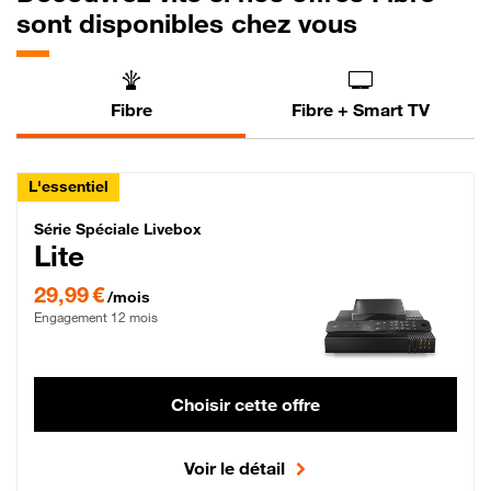
sont disponibles chez vous
Fibre
Fibre + Smart TV
L'essentiel
Série Spéciale Livebox Lite Fibre
Série Spéciale Livebox
Lite
29,99 € par mois , Engagement 12 mois
29,99 €
/mois
Engagement 12 mois
Choisir cette offre
Voir le détail