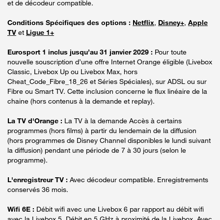
et de décodeur compatible.
Conditions Spécifiques des options :
Netflix
,
Disney+
,
Apple
TV
et
Ligue 1+
Eurosport 1 inclus jusqu’au 31 janvier 2029 :
Pour toute
nouvelle souscription d’une offre Internet Orange éligible (Livebox
Classic, Livebox Up ou Livebox Max, hors
Cheat_Code_Fibre_18_26 et Séries Spéciales), sur ADSL ou sur
Fibre ou Smart TV. Cette inclusion concerne le flux linéaire de la
chaine (hors contenus à la demande et replay).
La TV d'Orange :
La TV à la demande Accès à certains
programmes (hors films) à partir du lendemain de la diffusion
(hors programmes de Disney Channel disponibles le lundi suivant
la diffusion) pendant une période de 7 à 30 jours (selon le
programme).
L'enregistreur TV :
Avec décodeur compatible. Enregistrements
conservés 36 mois.
Wifi 6E :
Débit wifi avec une Livebox 6 par rapport au débit wifi
avec la Livebox 5. Débit en 5 GHz à proximité de la Livebox. Avec