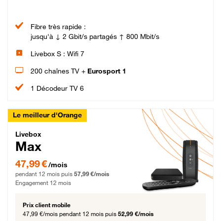
Fibre très rapide :
jusqu'à ↓ 2 Gbit/s partagés ↑ 800 Mbit/s
Livebox S : Wifi 7
200 chaînes TV +
Eurosport 1
1 Décodeur TV 6
Le meilleur d'Orange
Livebox Max Fibre
Livebox
Max
47,99 € par mois pendant 12 mois puis 57,99 € par mois, Engagement 12 moi
47,99 €
/mois
pendant 12 mois puis
57,99 €/mois
Engagement 12 mois
Prix client mobile
47,99 €/mois
pendant 12 mois puis
52,99 €/mois