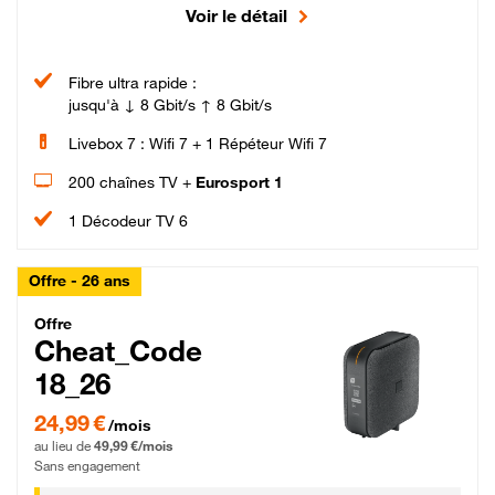
Voir le détail
Fibre ultra rapide :
jusqu'à ↓ 8 Gbit/s ↑ 8 Gbit/s
Livebox 7 : Wifi 7 + 1 Répéteur Wifi 7
200 chaînes TV +
Eurosport 1
1 Décodeur TV 6
Offre - 26 ans
Cheat_Code Fibre_18_26
Offre
Cheat_Code
18_26
24,99 € par mois pendant 0 mois puis 49,99 € par mois, Sans engagement
24,99 €
/mois
au lieu de
49,99 €/mois
Sans engagement