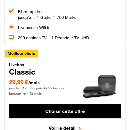
Fibre rapide :
jusqu'à ↓ 1 Gbit/s ↑ 700 Mbit/s
Livebox 5 : Wifi 5
200 chaînes TV + 1 Décodeur TV UHD
Meilleur choix
Livebox Classic Fibre
Livebox
Classic
29,99 € par mois pendant 12 mois puis 42,99 € par mois, Engagement 12 moi
29,99 €
/mois
pendant 12 mois puis
42,99 €/mois
Engagement 12 mois
Choisir cette offre
Voir le détail