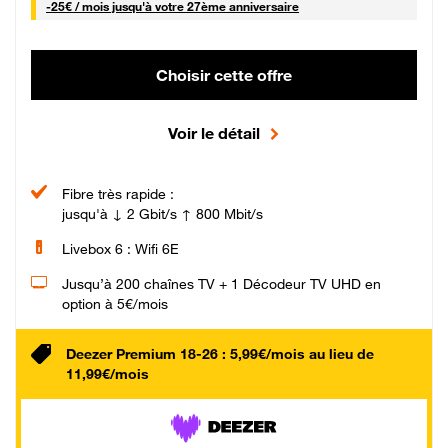
25 € par mois
-
25€ / mois
jusqu'à votre 27ème anniversaire
Choisir cette offre
Voir le détail
Fibre très rapide :
jusqu'à ↓ 2 Gbit/s ↑ 800 Mbit/s
Livebox 6 : Wifi 6E
Jusqu’à 200 chaînes TV + 1 Décodeur TV UHD en
option à 5€/mois
Deezer Premium 18-26 : 5,99€/mois au lieu de
11,99€/mois