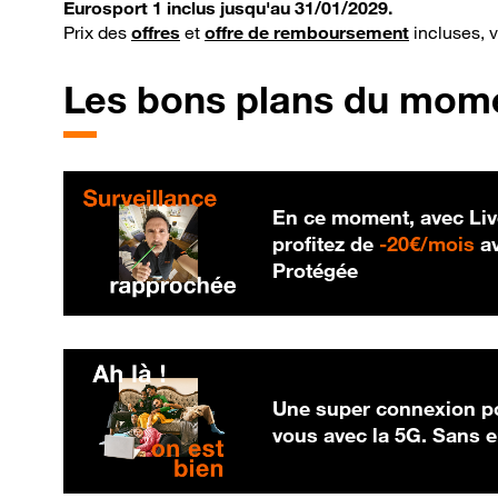
Eurosport 1 inclus jusqu'au 31/01/2029.
Prix des
offres
et
offre de remboursement
incluses, 
Les bons plans du mom
En ce moment, avec Liv
20
profitez de
-
20€/mois
av
Protégée
Une super connexion po
vous avec la 5G. Sans