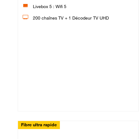
Livebox 5 : Wifi 5
200 chaînes TV + 1 Décodeur TV UHD
Fibre ultra rapide