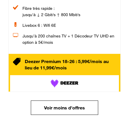
Fibre très rapide :
jusqu'à ↓ 2 Gbit/s ↑ 800 Mbit/s
Livebox 6 : Wifi 6E
Jusqu’à 200 chaînes TV + 1 Décodeur TV UHD en
option à 5€/mois
Deezer Premium 18-26 : 5,99€/mois au
lieu de 11,99€/mois
Voir moins d'offres