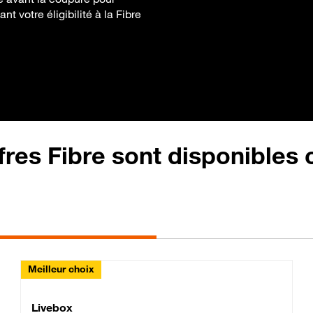
t votre éligibilité à la Fibre
fres Fibre sont disponibles
Meilleur choix
Lite Fibre
Livebox Classic Fibre
Livebox