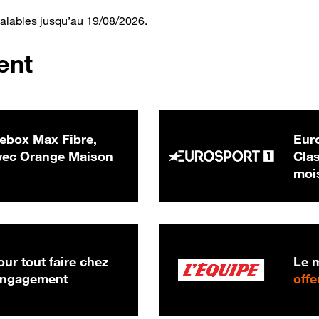
valables jusqu’au 19/08/2026.
ent
ebox Max Fibre,
Euro
 € par mois
ec Orange Maison
Clas
moi
ur tout faire chez
Le m
 engagement
offe