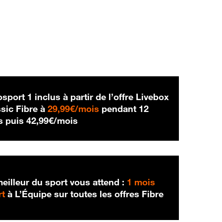
sport 1 inclus à partir de l’offre Livebox
29,99 € par mois
sic Fibre à
29,99€/mois
pendant 12
42,99 € par mois
s puis
42,99€/mois
eilleur du sport vous attend :
1 mois
rt
à L’Équipe sur toutes les offres Fibre