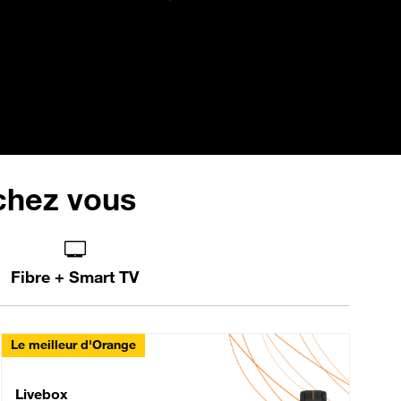
 chez vous
Fibre + Smart TV
Le meilleur d'Orange
Livebox Max Fibre
Livebox