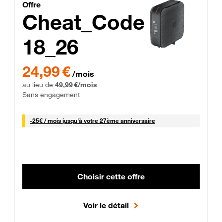
Cheat_Code Fibre_18_26
Offre
Cheat_Code
18_26
 Engagement 12 mois
24,99 € par mois pendant 0 mois puis 49,99 € par mois, Sans 
24,99 €
/mois
au lieu de
49,99 €/mois
Sans engagement
25 € par mois
-
25€ / mois
jusqu'à votre 27ème anniversaire
Choisir cette offre
Voir le détail