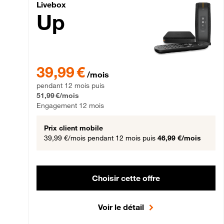
Livebox Up Fibre
Livebox
Up
39,99 € par mois pendant 12 mois puis 51,99 € par mois,
39,99 €
/mois
pendant 12 mois puis
51,99 €/mois
Engagement 12 mois
Prix client mobile
39,99 €/mois
pendant 12 mois puis
46,99 €/mois
Choisir cette offre
Voir le détail