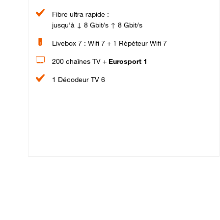
Fibre ultra rapide :
jusqu'à ↓ 8 Gbit/s ↑ 8 Gbit/s
Livebox 7 : Wifi 7 + 1 Répéteur Wifi 7
200 chaînes TV +
Eurosport 1
1 Décodeur TV 6