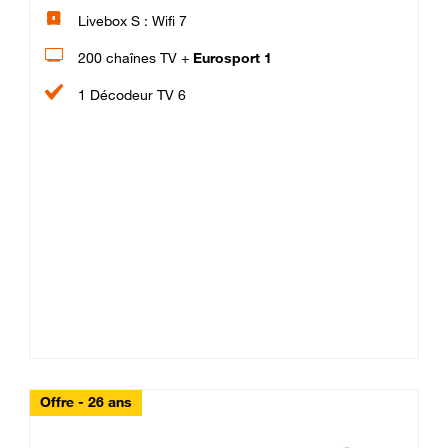
Livebox S : Wifi 7
200 chaînes TV +
Eurosport 1
1 Décodeur TV 6
Offre - 26 ans