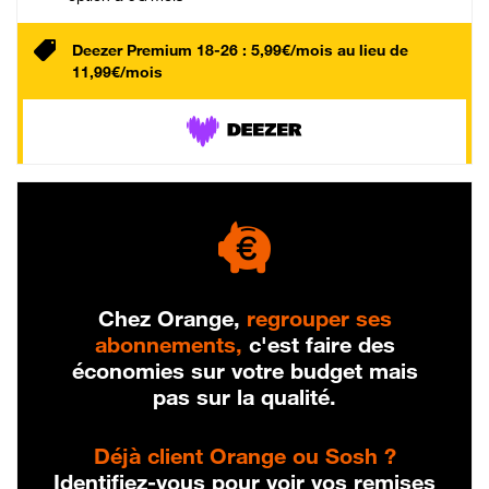
Deezer Premium 18-26 : 5,99€/mois au lieu de
11,99€/mois
Chez Orange,
regrouper ses
abonnements,
c'est faire des
économies sur votre budget mais
pas sur la qualité.
Déjà client Orange ou Sosh ?
Identifiez-vous pour voir vos remises