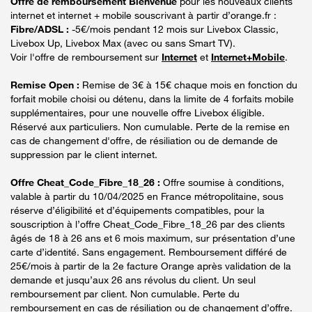
Offre de remboursement Bienvenue
pour les nouveaux clients
internet et internet + mobile souscrivant à partir d’orange.fr :
Fibre/ADSL :
-5€/mois pendant 12 mois sur Livebox Classic,
Livebox Up, Livebox Max (avec ou sans Smart TV).
Voir l'offre de remboursement sur
Internet
et
Internet+Mobile
.
Remise Open :
Remise de 3€ à 15€ chaque mois en fonction du
forfait mobile choisi ou détenu, dans la limite de 4 forfaits mobile
supplémentaires, pour une nouvelle offre Livebox éligible.
Réservé aux particuliers. Non cumulable. Perte de la remise en
cas de changement d'offre, de résiliation ou de demande de
suppression par le client internet.
Offre Cheat_Code_Fibre_18_26 :
Offre soumise à conditions,
valable à partir du 10/04/2025 en France métropolitaine, sous
réserve d’éligibilité et d’équipements compatibles, pour la
souscription à l’offre Cheat_Code_Fibre_18_26 par des clients
âgés de 18 à 26 ans et 6 mois maximum, sur présentation d’une
carte d’identité. Sans engagement. Remboursement différé de
25€/mois à partir de la 2e facture Orange après validation de la
demande et jusqu’aux 26 ans révolus du client. Un seul
remboursement par client. Non cumulable. Perte du
remboursement en cas de résiliation ou de changement d’offre.