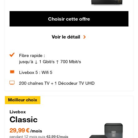
Choisir cette offre
Voir le détail
Fibre rapide :
jusqu'à ↓ 1 Gbit/s ↑ 700 Mbit/s
Livebox 5 : Wifi 5
200 chaînes TV + 1 Décodeur TV UHD
Meilleur choix
Livebox Classic Fibre
Livebox
Classic
29,99 € par mois pendant 12 mois puis 42,99 € par mois, Engagement 12 moi
29,99 €
/mois
pendant 12 mois puis
42,99 €/mois