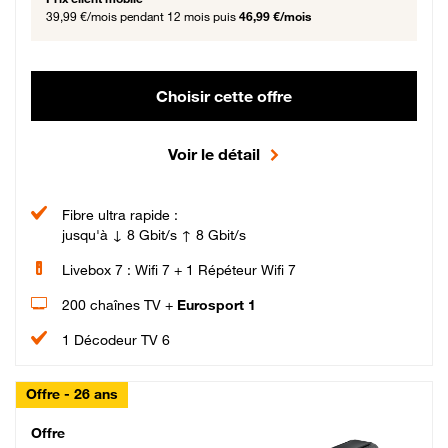
39,99 €/mois
pendant 12 mois puis
46,99 €/mois
Choisir cette offre
Voir le détail
Fibre ultra rapide :
jusqu'à ↓ 8 Gbit/s ↑ 8 Gbit/s
Livebox 7 : Wifi 7 + 1 Répéteur Wifi 7
200 chaînes TV +
Eurosport 1
1 Décodeur TV 6
Offre - 26 ans
Cheat_Code Fibre_18_26
Offre