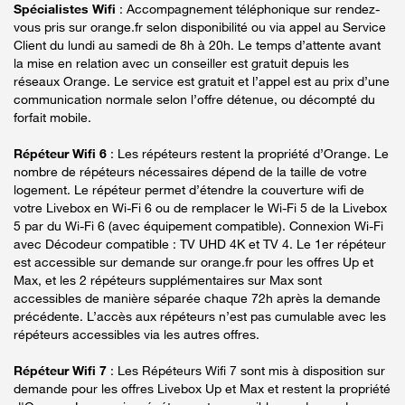
Spécialistes Wifi
: Accompagnement téléphonique sur rendez-
vous pris sur orange.fr selon disponibilité ou via appel au Service
Client du lundi au samedi de 8h à 20h. Le temps d’attente avant
la mise en relation avec un conseiller est gratuit depuis les
réseaux Orange. Le service est gratuit et l’appel est au prix d’une
communication normale selon l’offre détenue, ou décompté du
forfait mobile.
Répéteur Wifi 6
: Les répéteurs restent la propriété d’Orange. Le
nombre de répéteurs nécessaires dépend de la taille de votre
logement. Le répéteur permet d’étendre la couverture wifi de
votre Livebox en Wi-Fi 6 ou de remplacer le Wi-Fi 5 de la Livebox
5 par du Wi-Fi 6 (avec équipement compatible). Connexion Wi-Fi
avec Décodeur compatible : TV UHD 4K et TV 4. Le 1er répéteur
est accessible sur demande sur orange.fr pour les offres Up et
Max, et les 2 répéteurs supplémentaires sur Max sont
accessibles de manière séparée chaque 72h après la demande
précédente. L’accès aux répéteurs n’est pas cumulable avec les
répéteurs accessibles via les autres offres.
Répéteur Wifi 7
: Les Répéteurs Wifi 7 sont mis à disposition sur
demande pour les offres Livebox Up et Max et restent la propriété