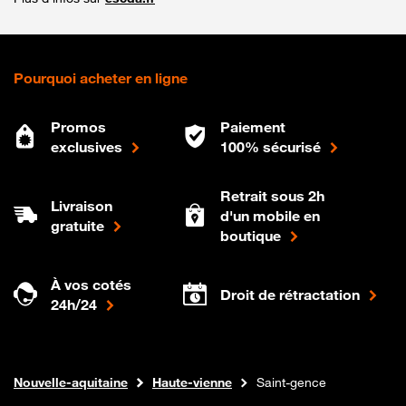
Pourquoi acheter en ligne
Promos
Paiement
exclusives
100% sécurisé
Retrait sous 2h
Livraison
d'un mobile en
gratuite
boutique
À vos cotés
Droit de rétractation
24h/24
Internet fibre
Boutique Orange
Nouvelle-aquitaine
Haute-vienne
Saint-gence