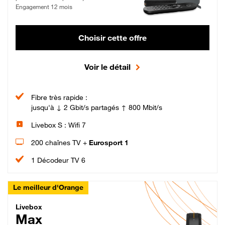
Engagement 12 mois
Choisir cette offre
Voir le détail
Fibre très rapide :
jusqu'à ↓ 2 Gbit/s partagés ↑ 800 Mbit/s
Livebox S : Wifi 7
200 chaînes TV +
Eurosport 1
1 Décodeur TV 6
Le meilleur d'Orange
Livebox Max Fibre
Livebox
Max