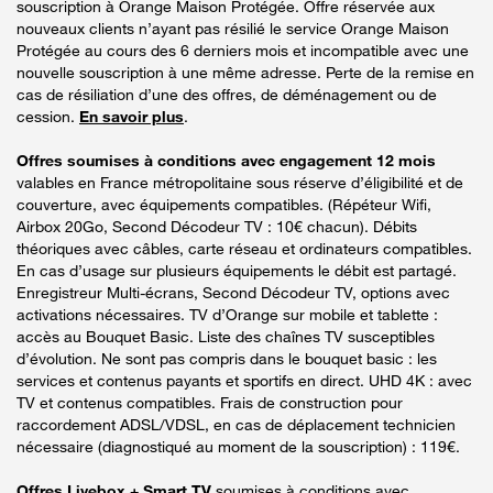
souscription à Orange Maison Protégée. Offre réservée aux
nouveaux clients n’ayant pas résilié le service Orange Maison
Protégée au cours des 6 derniers mois et incompatible avec une
nouvelle souscription à une même adresse. Perte de la remise en
cas de résiliation d’une des offres, de déménagement ou de
cession.
En savoir plus
.
Offres soumises à conditions avec engagement 12 mois
valables en France métropolitaine sous réserve d’éligibilité et de
couverture, avec équipements compatibles. (Répéteur Wifi,
Airbox 20Go, Second Décodeur TV : 10€ chacun). Débits
théoriques avec câbles, carte réseau et ordinateurs compatibles.
En cas d’usage sur plusieurs équipements le débit est partagé.
Enregistreur Multi-écrans, Second Décodeur TV, options avec
activations nécessaires. TV d’Orange sur mobile et tablette :
accès au Bouquet Basic. Liste des chaînes TV susceptibles
d’évolution. Ne sont pas compris dans le bouquet basic : les
services et contenus payants et sportifs en direct. UHD 4K : avec
TV et contenus compatibles. Frais de construction pour
raccordement ADSL/VDSL, en cas de déplacement technicien
nécessaire (diagnostiqué au moment de la souscription) : 119€.
Offres Livebox + Smart TV
soumises à conditions avec