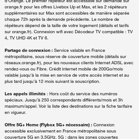
d'Orange. Le premier répéteur est accessible sur demande sur
orange.fr pour les offres Livebox Up et Max, et les 2 répéteurs
supplémentaires sur Max sont accessibles de manière séparée
chaque 72h après la demande précédente. Le nombre de
répéteurs dépend de la taille de votre logement (détails et tarifs
sur orange.fr). Connexion wifi avec Décodeur TV compatible : TV
4, TV UHD 4K et TV 6.
Partage de connexion :
Service valable en France
métropolitaine, sous réserve de couverture mobile (détails sur
réseaux.orange.fr), pour les nouveaux clients Internet ADSL avec
rendez-vous ou Fibre. Crédit internet mobile de 200Go/mois
valable jusqu'à la mise en service de votre accès internet et au
plus tard jusqu'à 12 mois suivant la souscription.
Les appels illimités
: Hors coût du service des numéros
spéciaux. Jusqu’à 250 correspondants différents/mois et 3h
maximum/appel. Voir la liste des destinations sur la fiche tarifaire
en vigueur.
Offre 5G+ Home (Flybox 5G+ nécessaire) :
Connexion
accessible exclusivement en France métropolitaine sous
couverture 5G en 3,5GHz. 5G : dans les zones couvertes