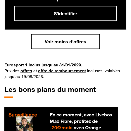
S'identifier
Voir moins d'offres
Eurosport 1 inclus jusqu'au 31/01/2029.
Prix des
offres
et
offre de remboursement
incluses, valables
jusqu’au 19/08/2026.
Les bons plans du moment
En ce moment, avec Livebox
Max Fibre, profitez de
20 € par mois
-
20€/mois
avec Orange