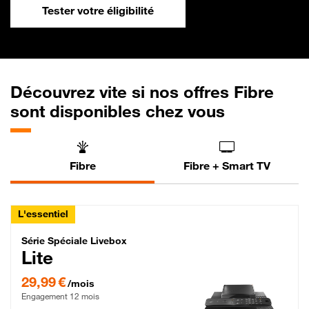
Tester votre éligibilité
Découvrez vite si nos offres Fibre
sont disponibles chez vous
Fibre
Fibre + Smart TV
L'essentiel
Série Spéciale Livebox Lite Fibre
Série Spéciale Livebox
Lite
29,99 € par mois , Engagement 12 mois
29,99 €
/mois
Engagement 12 mois