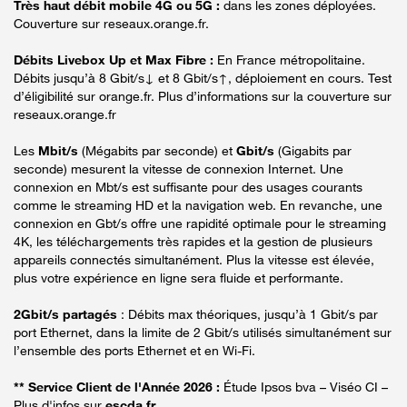
Très haut débit mobile 4G ou 5G :
dans les zones déployées.
Couverture sur reseaux.orange.fr.
Débits Livebox Up et Max Fibre :
En France métropolitaine.
Débits jusqu’à 8 Gbit/s↓ et 8 Gbit/s↑, déploiement en cours. Test
d’éligibilité sur orange.fr. Plus d’informations sur la couverture sur
reseaux.orange.fr
Les
Mbit/s
(Mégabits par seconde) et
Gbit/s
(Gigabits par
seconde) mesurent la vitesse de connexion Internet. Une
connexion en Mbt/s est suffisante pour des usages courants
comme le streaming HD et la navigation web. En revanche, une
connexion en Gbt/s offre une rapidité optimale pour le streaming
4K, les téléchargements très rapides et la gestion de plusieurs
appareils connectés simultanément. Plus la vitesse est élevée,
plus votre expérience en ligne sera fluide et performante.
2Gbit/s partagés
: Débits max théoriques, jusqu’à 1 Gbit/s par
port Ethernet, dans la limite de 2 Gbit/s utilisés simultanément sur
l’ensemble des ports Ethernet et en Wi-Fi.
** Service Client de l'Année 2026 :
Étude Ipsos bva – Viséo CI –
Plus d'infos sur
escda.fr