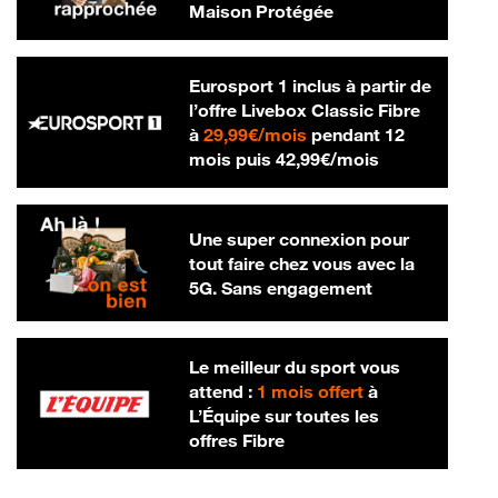
Maison Protégée
Eurosport 1 inclus à partir de
l’offre Livebox Classic Fibre
29,99 € par mois
à
29,99€/mois
pendant 12
42,99 € par m
mois puis
42,99€/mois
Une super connexion pour
tout faire chez vous avec la
5G. Sans engagement
Le meilleur du sport vous
attend :
1 mois offert
à
L’Équipe sur toutes les
offres Fibre