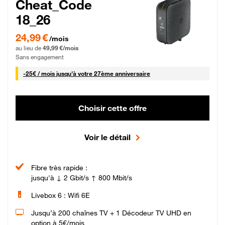
Cheat_Code
18_26
24,99 € par mois pendant 0 mois puis 49,99 € par mois, Sans engagement
24,99 €
/mois
au lieu de
49,99 €/mois
Sans engagement
25 € par mois
-
25€ / mois
jusqu'à votre 27ème anniversaire
Choisir cette offre
Voir le détail
Fibre très rapide :
jusqu'à ↓ 2 Gbit/s ↑ 800 Mbit/s
Livebox 6 : Wifi 6E
Jusqu’à 200 chaînes TV + 1 Décodeur TV UHD en
option à 5€/mois