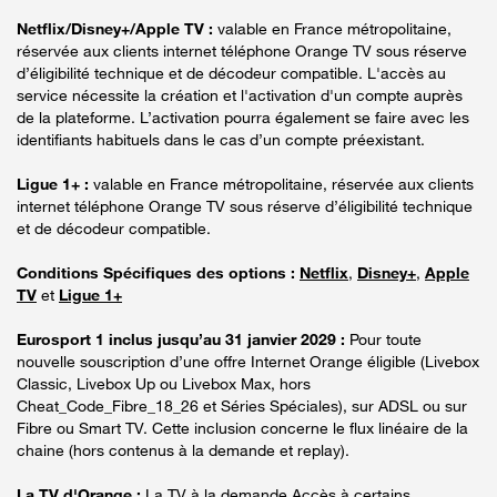
Netflix/Disney+/Apple TV :
valable en France métropolitaine,
réservée aux clients internet téléphone Orange TV sous réserve
d’éligibilité technique et de décodeur compatible. L'accès au
service nécessite la création et l'activation d'un compte auprès
de la plateforme. L’activation pourra également se faire avec les
identifiants habituels dans le cas d’un compte préexistant.
Ligue 1+ :
valable en France métropolitaine, réservée aux clients
internet téléphone Orange TV sous réserve d’éligibilité technique
et de décodeur compatible.
Conditions Spécifiques des options :
Netflix
,
Disney+
,
Apple
TV
et
Ligue 1+
Eurosport 1 inclus jusqu’au 31 janvier 2029 :
Pour toute
nouvelle souscription d’une offre Internet Orange éligible (Livebox
Classic, Livebox Up ou Livebox Max, hors
Cheat_Code_Fibre_18_26 et Séries Spéciales), sur ADSL ou sur
Fibre ou Smart TV. Cette inclusion concerne le flux linéaire de la
chaine (hors contenus à la demande et replay).
La TV d'Orange :
La TV à la demande Accès à certains