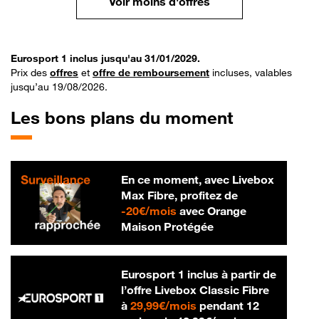
Voir moins d'offres
Eurosport 1 inclus jusqu'au 31/01/2029.
Prix des
offres
et
offre de remboursement
incluses, valables
jusqu’au 19/08/2026.
Les bons plans du moment
En ce moment, avec Livebox
Max Fibre, profitez de
20 € par mois
-
20€/mois
avec Orange
Maison Protégée
Eurosport 1 inclus à partir de
l’offre Livebox Classic Fibre
29,99 € par mois
à
29,99€/mois
pendant 12