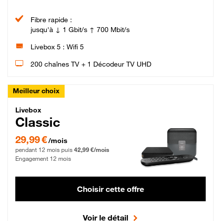
Fibre rapide :
jusqu'à ↓ 1 Gbit/s ↑ 700 Mbit/s
Livebox 5 : Wifi 5
200 chaînes TV + 1 Décodeur TV UHD
Meilleur choix
Livebox Classic Fibre
Livebox
Classic
29,99 € par mois pendant 12 mois puis 42,99 € par mois, Engagement 12 moi
29,99 €
/mois
pendant 12 mois puis
42,99 €/mois
Engagement 12 mois
Choisir cette offre
Voir le détail