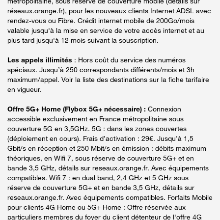
métropolitaine, sous réserve de couverture mobile (détails sur
réseaux.orange.fr), pour les nouveaux clients Internet ADSL avec
rendez-vous ou Fibre. Crédit internet mobile de 200Go/mois
valable jusqu'à la mise en service de votre accès internet et au
plus tard jusqu'à 12 mois suivant la souscription.
Les appels illimités
: Hors coût du service des numéros
spéciaux. Jusqu’à 250 correspondants différents/mois et 3h
maximum/appel. Voir la liste des destinations sur la fiche tarifaire
en vigueur.
Offre 5G+ Home (Flybox 5G+ nécessaire) :
Connexion
accessible exclusivement en France métropolitaine sous
couverture 5G en 3,5GHz. 5G : dans les zones couvertes
(déploiement en cours). Frais d’activation : 29€. Jusqu’à 1,5
Gbit/s en réception et 250 Mbit/s en émission : débits maximum
théoriques, en Wifi 7, sous réserve de couverture 5G+ et en
bande 3,5 GHz, détails sur reseaux.orange.fr. Avec équipements
compatibles. Wifi 7 : en dual band, 2,4 GHz et 5 GHz sous
réserve de couverture 5G+ et en bande 3,5 GHz, détails sur
reseaux.orange.fr. Avec équipements compatibles. Forfaits Mobile
pour clients 4G Home ou 5G+ Home : Offre réservée aux
particuliers membres du foyer du client détenteur de l'offre 4G