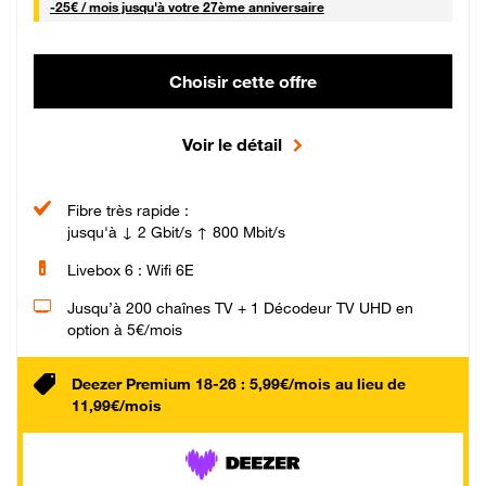
25 € par mois
-
25€ / mois
jusqu'à votre 27ème anniversaire
Choisir cette offre
Voir le détail
Fibre très rapide :
jusqu'à ↓ 2 Gbit/s ↑ 800 Mbit/s
Livebox 6 : Wifi 6E
Jusqu’à 200 chaînes TV + 1 Décodeur TV UHD en
option à 5€/mois
Deezer Premium 18-26 : 5,99€/mois au lieu de
11,99€/mois