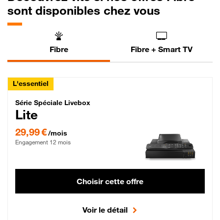
sont disponibles chez vous
Fibre
Fibre + Smart TV
L'essentiel
Série Spéciale Livebox Lite Fibre
Série Spéciale Livebox
Lite
29,99 € par mois , Engagement 12 mois
29,99 €
/mois
Engagement 12 mois
Choisir cette offre
Voir le détail