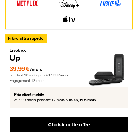
Fibre ultra rapide
Livebox Up Fibre
Livebox
Up
39,99 € par mois pendant 12 mois puis 51,99 € par mois, Engagement 12 moi
39,99 €
/mois
pendant 12 mois puis
51,99 €/mois
Engagement 12 mois
Prix client mobile
39,99 €/mois
pendant 12 mois puis
46,99 €/mois
Choisir cette offre