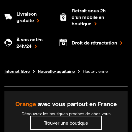
Retrait sous 2h
Livraison
d'un mobile en
gratuite
boutique
À vos cotés
Droit de rétractation
24h/24
Boutique Orange
Internet fibre
Nouvelle-aquitaine
Haute-vienne