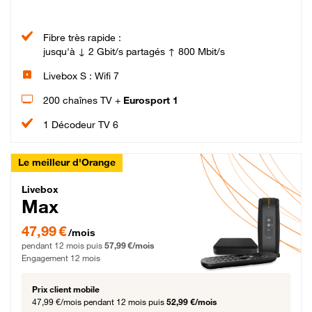
Fibre très rapide :
jusqu'à ↓ 2 Gbit/s partagés ↑ 800 Mbit/s
Livebox S : Wifi 7
200 chaînes TV +
Eurosport 1
1 Décodeur TV 6
Le meilleur d'Orange
Livebox Max Fibre
Livebox
Max
47,99 € par mois pendant 12 mois puis 57,99 € par mois, Engagement 12 moi
47,99 €
/mois
pendant 12 mois puis
57,99 €/mois
Engagement 12 mois
Prix client mobile
47,99 €/mois
pendant 12 mois puis
52,99 €/mois