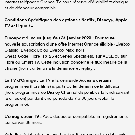
internet téléphone Orange TV sous réserve d’éligibilité technique
et de décodeur compatible.
Conditions Spécifiques des options :
Netflix
,
Disney+
,
Apple
TV
et
Ligue 1+
Eurosport 1 inclus jusqu’au 31 janvier 2029 :
Pour toute
nouvelle souscription d’une offre Internet Orange éligible (Livebox
Classic, Livebox Up ou Livebox Max, hors
Cheat_Code_Fibre_18_26 et Séries Spéciales), sur ADSL ou sur
Fibre ou Smart TV. Cette inclusion concerne le flux linéaire de la
chaine (hors contenus à la demande et replay).
La TV d'Orange :
La TV à la demande Accès à certains
programmes (hors films) à partir du lendemain de la diffusion
(hors programmes de Disney Channel disponibles le lundi suivant
la diffusion) pendant une période de 7 à 30 jours (selon le
programme).
L'enregistreur TV :
Avec décodeur compatible. Enregistrements
conservés 36 mois.
Wifi 6E :
Débit wifi avec une Livebox 6 par rapport au débit wifi