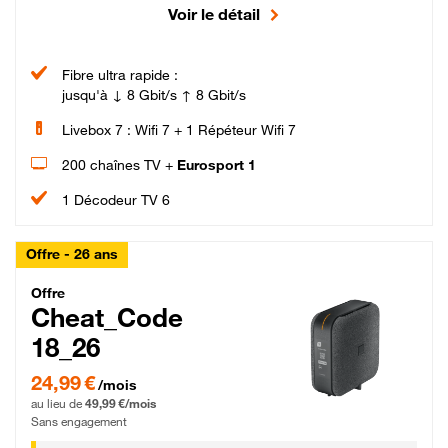
Voir le détail
Fibre ultra rapide :
jusqu'à ↓ 8 Gbit/s ↑ 8 Gbit/s
Livebox 7 : Wifi 7 + 1 Répéteur Wifi 7
200 chaînes TV +
Eurosport 1
1 Décodeur TV 6
Offre - 26 ans
Cheat_Code Fibre_18_26
Offre
Cheat_Code
18_26
24,99 € par mois pendant 0 mois puis 49,99 € par mois, Sans engagement
24,99 €
/mois
au lieu de
49,99 €/mois
Sans engagement