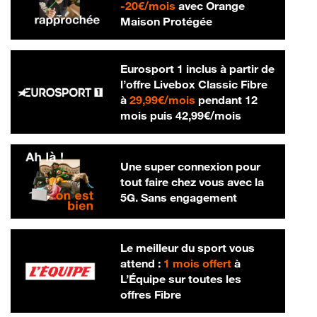
20 € par mois
-
20€/mois
avec Orange
Maison Protégée
Eurosport 1 inclus à partir de
l’offre Livebox Classic Fibre
29,99 € par mois
à
29,99€/mois
pendant 12
42,99 € par m
mois puis
42,99€/mois
Une super connexion pour
tout faire chez vous avec la
5G. Sans engagement
Le meilleur du sport vous
attend :
1 mois offert
à
L’Équipe sur toutes les
offres Fibre