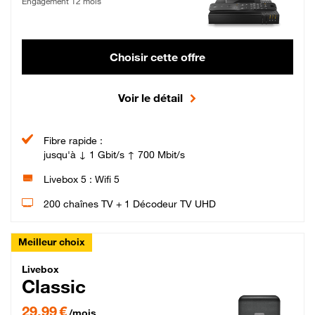
Engagement 12 mois
Choisir cette offre
Voir le détail
Fibre rapide :
jusqu'à ↓ 1 Gbit/s ↑ 700 Mbit/s
Livebox 5 : Wifi 5
200 chaînes TV + 1 Décodeur TV UHD
Meilleur choix
Livebox Classic Fibre
Livebox
Classic
29,99 € par mois pendant 12 mois puis 42,99 € par mois, Engagement 12 moi
29,99 €
/mois