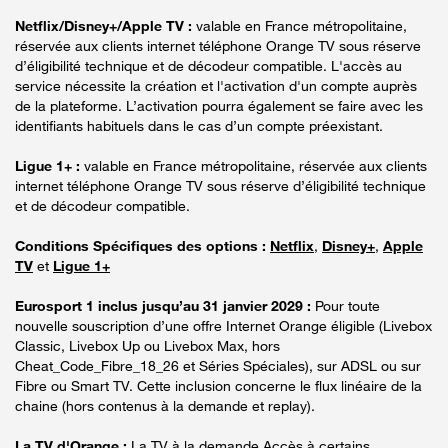
Netflix/Disney+/Apple TV :
valable en France métropolitaine,
réservée aux clients internet téléphone Orange TV sous réserve
d’éligibilité technique et de décodeur compatible. L'accès au
service nécessite la création et l'activation d'un compte auprès
de la plateforme. L’activation pourra également se faire avec les
identifiants habituels dans le cas d’un compte préexistant.
Ligue 1+ :
valable en France métropolitaine, réservée aux clients
internet téléphone Orange TV sous réserve d’éligibilité technique
et de décodeur compatible.
Conditions Spécifiques des options :
Netflix
,
Disney+
,
Apple
TV
et
Ligue 1+
Eurosport 1 inclus jusqu’au 31 janvier 2029 :
Pour toute
nouvelle souscription d’une offre Internet Orange éligible (Livebox
Classic, Livebox Up ou Livebox Max, hors
Cheat_Code_Fibre_18_26 et Séries Spéciales), sur ADSL ou sur
Fibre ou Smart TV. Cette inclusion concerne le flux linéaire de la
chaine (hors contenus à la demande et replay).
La TV d'Orange :
La TV à la demande Accès à certains