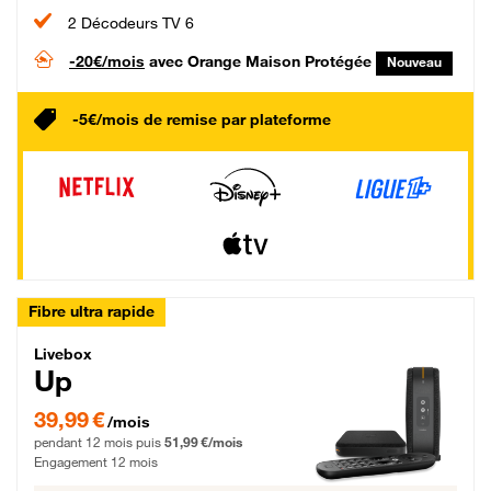
2 Décodeurs TV 6
-20€/mois
avec Orange Maison Protégée
Nouveau
-5€/mois de remise par plateforme
Fibre ultra rapide
Livebox Up Fibre
Livebox
Up
39,99 € par mois pendant 12 mois puis 51,99 € par mois, Engagement 12 moi
39,99 €
/mois
pendant 12 mois puis
51,99 €/mois
Engagement 12 mois