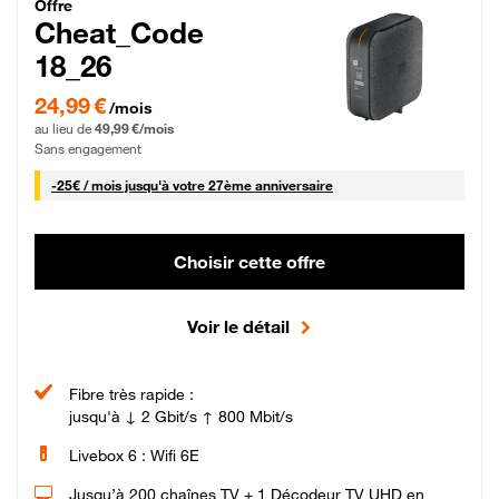
Cheat_Code Fibre_18_26
Offre
Cheat_Code
18_26
24,99 € par mois pendant 0 mois puis 49,99 € par mois, Sans engagement
24,99 €
/mois
au lieu de
49,99 €/mois
Sans engagement
25 € par mois
-
25€ / mois
jusqu'à votre 27ème anniversaire
Choisir cette offre
Voir le détail
Fibre très rapide :
jusqu'à ↓ 2 Gbit/s ↑ 800 Mbit/s
Livebox 6 : Wifi 6E
Jusqu’à 200 chaînes TV + 1 Décodeur TV UHD en