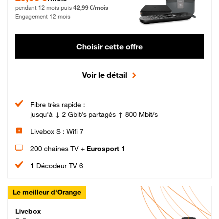
pendant 12 mois puis
42,99 €/mois
Engagement 12 mois
Choisir cette offre
Voir le détail
Fibre très rapide :
jusqu'à ↓ 2 Gbit/s partagés ↑ 800 Mbit/s
Livebox S : Wifi 7
200 chaînes TV +
Eurosport 1
1 Décodeur TV 6
Le meilleur d'Orange
Livebox Max Fibre
Livebox