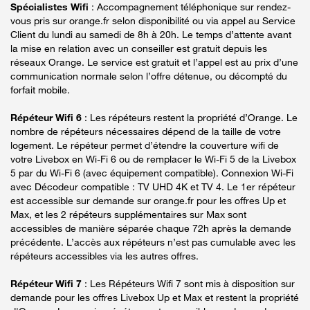
Spécialistes Wifi
: Accompagnement téléphonique sur rendez-
vous pris sur orange.fr selon disponibilité ou via appel au Service
Client du lundi au samedi de 8h à 20h. Le temps d’attente avant
la mise en relation avec un conseiller est gratuit depuis les
réseaux Orange. Le service est gratuit et l’appel est au prix d’une
communication normale selon l’offre détenue, ou décompté du
forfait mobile.
Répéteur Wifi 6
: Les répéteurs restent la propriété d’Orange. Le
nombre de répéteurs nécessaires dépend de la taille de votre
logement. Le répéteur permet d’étendre la couverture wifi de
votre Livebox en Wi-Fi 6 ou de remplacer le Wi-Fi 5 de la Livebox
5 par du Wi-Fi 6 (avec équipement compatible). Connexion Wi-Fi
avec Décodeur compatible : TV UHD 4K et TV 4. Le 1er répéteur
est accessible sur demande sur orange.fr pour les offres Up et
Max, et les 2 répéteurs supplémentaires sur Max sont
accessibles de manière séparée chaque 72h après la demande
précédente. L’accès aux répéteurs n’est pas cumulable avec les
répéteurs accessibles via les autres offres.
Répéteur Wifi 7
: Les Répéteurs Wifi 7 sont mis à disposition sur
demande pour les offres Livebox Up et Max et restent la propriété