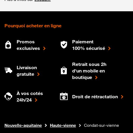
Pourquoi acheter en ligne
Promos
Paiement
exclusives
100% sécurisé
Retrait sous 2h
Livraison
d'un mobile en
gratuite
boutique
À vos cotés
Droit de rétractation
24h/24
Internet fibre
Boutique Orange
Nouvelle-aquitaine
Haute-vienne
Condat-sur-vienne