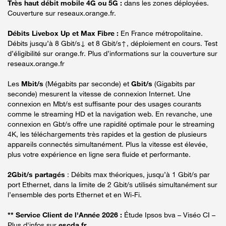
Très haut débit mobile 4G ou 5G :
dans les zones déployées.
Couverture sur reseaux.orange.fr.
Débits Livebox Up et Max Fibre :
En France métropolitaine.
Débits jusqu’à 8 Gbit/s↓ et 8 Gbit/s↑, déploiement en cours. Test
d’éligibilité sur orange.fr. Plus d’informations sur la couverture sur
reseaux.orange.fr
Les
Mbit/s
(Mégabits par seconde) et
Gbit/s
(Gigabits par
seconde) mesurent la vitesse de connexion Internet. Une
connexion en Mbt/s est suffisante pour des usages courants
comme le streaming HD et la navigation web. En revanche, une
connexion en Gbt/s offre une rapidité optimale pour le streaming
4K, les téléchargements très rapides et la gestion de plusieurs
appareils connectés simultanément. Plus la vitesse est élevée,
plus votre expérience en ligne sera fluide et performante.
2Gbit/s partagés
: Débits max théoriques, jusqu’à 1 Gbit/s par
port Ethernet, dans la limite de 2 Gbit/s utilisés simultanément sur
l’ensemble des ports Ethernet et en Wi-Fi.
** Service Client de l'Année 2026 :
Étude Ipsos bva – Viséo CI –
Plus d'infos sur
escda.fr