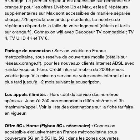
d'Orange. Le premier répéteur est accessible sur demande sur
orange.fr pour les offres Livebox Up et Max, et les 2 répéteurs
supplémentaires sur Max sont accessibles de manière séparée
chaque 72h après la demande précédente. Le nombre de
répéteurs dépend de la taille de votre logement (détails et tarifs
sur orange.fr). Connexion wifi avec Décodeur TV compatible : TV
4, TV UHD 4K et TV 6.
Partage de connexion :
Service valable en France
métropolitaine, sous réserve de couverture mobile (détails sur
réseaux.orange.fr), pour les nouveaux clients Internet ADSL avec
rendez-vous ou Fibre. Crédit internet mobile de 200Go/mois
valable jusqu'à la mise en service de votre accès internet et au
plus tard jusqu'à 12 mois suivant la souscription.
Les appels illimités
: Hors coût du service des numéros
spéciaux. Jusqu’à 250 correspondants différents/mois et 3h
maximum/appel. Voir la liste des destinations sur la fiche tarifaire
en vigueur.
Offre 5G+ Home (Flybox 5G+ nécessaire) :
Connexion
accessible exclusivement en France métropolitaine sous
couverture 5G en 3,5GHz. 5G : dans les zones couvertes