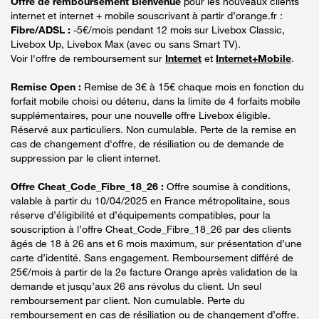
Offre de remboursement Bienvenue
pour les nouveaux clients
internet et internet + mobile souscrivant à partir d’orange.fr :
Fibre/ADSL :
-5€/mois pendant 12 mois sur Livebox Classic,
Livebox Up, Livebox Max (avec ou sans Smart TV).
Voir l'offre de remboursement sur
Internet
et
Internet+Mobile
.
Remise Open :
Remise de 3€ à 15€ chaque mois en fonction du
forfait mobile choisi ou détenu, dans la limite de 4 forfaits mobile
supplémentaires, pour une nouvelle offre Livebox éligible.
Réservé aux particuliers. Non cumulable. Perte de la remise en
cas de changement d'offre, de résiliation ou de demande de
suppression par le client internet.
Offre Cheat_Code_Fibre_18_26 :
Offre soumise à conditions,
valable à partir du 10/04/2025 en France métropolitaine, sous
réserve d’éligibilité et d’équipements compatibles, pour la
souscription à l’offre Cheat_Code_Fibre_18_26 par des clients
âgés de 18 à 26 ans et 6 mois maximum, sur présentation d’une
carte d’identité. Sans engagement. Remboursement différé de
25€/mois à partir de la 2e facture Orange après validation de la
demande et jusqu’aux 26 ans révolus du client. Un seul
remboursement par client. Non cumulable. Perte du
remboursement en cas de résiliation ou de changement d’offre.