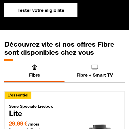
Tester votre éligibilité
Découvrez vite si nos offres Fibre
sont disponibles chez vous
Fibre
Fibre + Smart TV
L'essentiel
Série Spéciale Livebox Lite Fibre
Série Spéciale Livebox
Lite
29,99 € par mois , Engagement 12 mois
29,99 €
/mois