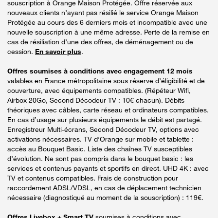
souscription à Orange Maison Protégée. Offre réservée aux
nouveaux clients n’ayant pas résilié le service Orange Maison
Protégée au cours des 6 derniers mois et incompatible avec une
nouvelle souscription à une même adresse. Perte de la remise en
cas de résiliation d’une des offres, de déménagement ou de
cession.
En savoir plus
.
Offres soumises à conditions avec engagement 12 mois
valables en France métropolitaine sous réserve d’éligibilité et de
couverture, avec équipements compatibles. (Répéteur Wifi,
Airbox 20Go, Second Décodeur TV : 10€ chacun). Débits
théoriques avec câbles, carte réseau et ordinateurs compatibles.
En cas d’usage sur plusieurs équipements le débit est partagé.
Enregistreur Multi-écrans, Second Décodeur TV, options avec
activations nécessaires. TV d’Orange sur mobile et tablette :
accès au Bouquet Basic. Liste des chaînes TV susceptibles
d’évolution. Ne sont pas compris dans le bouquet basic : les
services et contenus payants et sportifs en direct. UHD 4K : avec
TV et contenus compatibles. Frais de construction pour
raccordement ADSL/VDSL, en cas de déplacement technicien
nécessaire (diagnostiqué au moment de la souscription) : 119€.
Offres Livebox + Smart TV
soumises à conditions avec