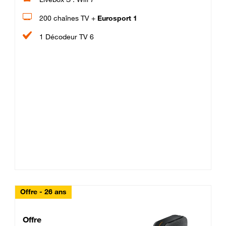
200 chaînes TV +
Eurosport 1
1 Décodeur TV 6
Offre - 26 ans
Cheat_Code Fibre_18_26
Offre