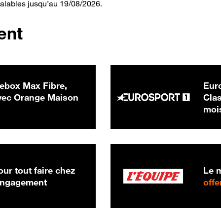
valables jusqu’au 19/08/2026.
ent
ebox Max Fibre,
Euro
 € par mois
ec Orange Maison
Clas
moi
ur tout faire chez
Le m
 engagement
offe