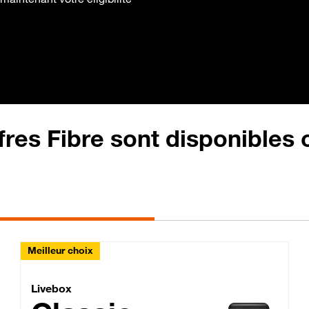
fres Fibre sont disponibles
Meilleur choix
Lite Fibre
Livebox Classic Fibre
Livebox