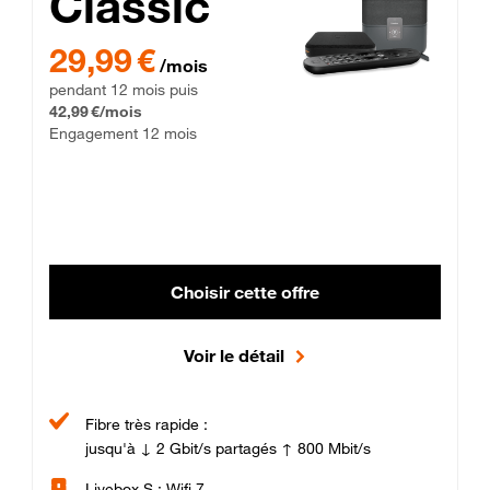
Classic
29,99 € par mois pendant 12 mois puis 42,99 € par mois, Enga
29,99 €
/mois
pendant 12 mois puis
42,99 €/mois
Engagement 12 mois
Choisir cette offre
Voir le détail
Fibre très rapide :
jusqu'à ↓ 2 Gbit/s partagés ↑ 800 Mbit/s
Livebox S : Wifi 7