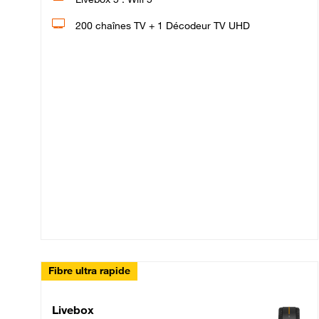
200 chaînes TV + 1 Décodeur TV UHD
Fibre ultra rapide
Livebox Up Fibre
Livebox