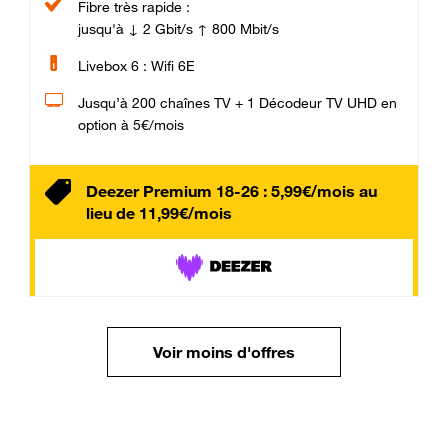
Fibre très rapide :
jusqu'à ↓ 2 Gbit/s ↑ 800 Mbit/s
Livebox 6 : Wifi 6E
Jusqu’à 200 chaînes TV + 1 Décodeur TV UHD en
option à 5€/mois
Deezer Premium 18-26 : 5,99€/mois au
lieu de 11,99€/mois
Voir moins d'offres