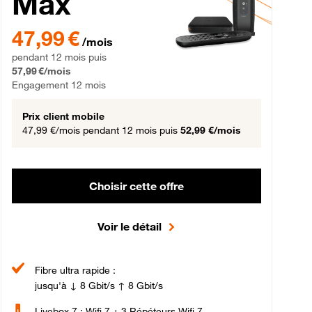
Max
gement 12 mois
47,99 € par mois pendant 12 mois puis 57,99 € par mois, Engageme
47,99 €
/mois
pendant 12 mois puis
57,99 €/mois
Engagement 12 mois
Prix client mobile
47,99 €/mois
pendant 12 mois puis
52,99 €/mois
Choisir cette offre
Voir le détail
Fibre ultra rapide :
jusqu'à ↓ 8 Gbit/s ↑ 8 Gbit/s
Livebox 7 : Wifi 7 + 3 Répéteurs Wifi 7