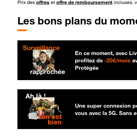
Prix des
offres
et
offre de remboursement
incluses, 
Les bons plans du mom
En ce moment, avec Liv
20
profitez de
-
20€/mois
av
Protégée
Une super connexion po
vous avec la 5G. Sans