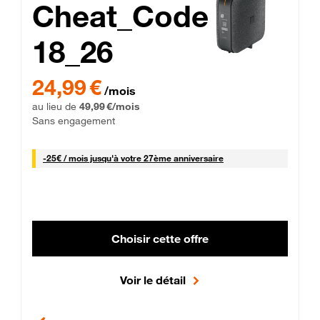
Cheat_Code
18_26
 Engagement 12 mois
24,99 € par mois pendant 0 mois puis 49,99 € par mois, Sans 
24,99 €
/mois
au lieu de
49,99 €/mois
Sans engagement
25 € par mois
-
25€ / mois
jusqu'à votre 27ème anniversaire
Choisir cette offre
Voir le détail