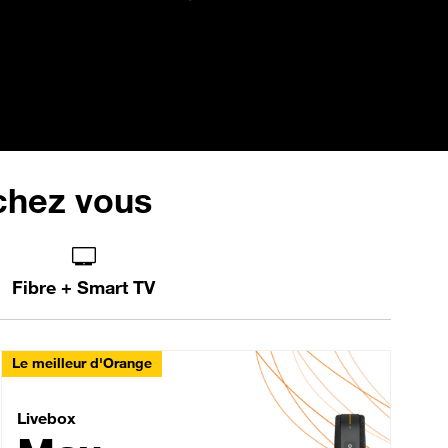
 chez vous
Fibre + Smart TV
Le meilleur d'Orange
Livebox Max Fibre
Livebox