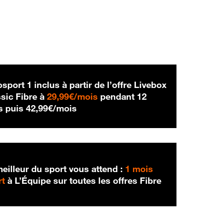
sport 1 inclus à partir de l’offre Livebox
29,99 € par mois
sic Fibre à
29,99€/mois
pendant 12
42,99 € par mois
s puis
42,99€/mois
eilleur du sport vous attend :
1 mois
rt
à L’Équipe sur toutes les offres Fibre