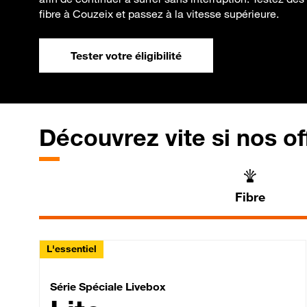
fibre à Couzeix et passez à la vitesse supérieure.
Tester votre éligibilité
Découvrez vite si nos of
Fibre
L'essentiel
Série Spéciale Livebox 
Série Spéciale Livebox