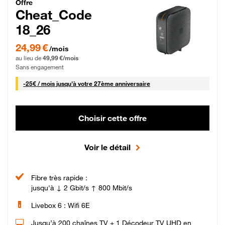
Cheat_Code Fibre_18_26
Offre
Cheat_Code
18_26
24,99 € par mois pendant 0 mois puis 49,99 € par mois, Sans engagement
24,99 €
/mois
au lieu de
49,99 €/mois
Sans engagement
25 € par mois
-
25€ / mois
jusqu'à votre 27ème anniversaire
Choisir cette offre
Voir le détail
Fibre très rapide :
jusqu'à ↓ 2 Gbit/s ↑ 800 Mbit/s
Livebox 6 : Wifi 6E
Jusqu’à 200 chaînes TV + 1 Décodeur TV UHD en