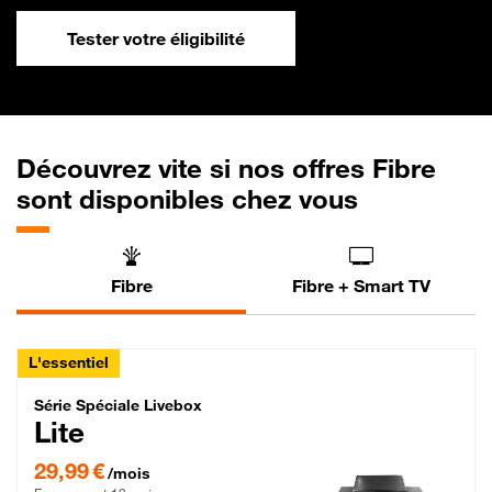
Tester votre éligibilité
Découvrez vite si nos offres Fibre
sont disponibles chez vous
Fibre
Fibre + Smart TV
L'essentiel
Série Spéciale Livebox Lite Fibre
Série Spéciale Livebox
Lite
29,99 € par mois , Engagement 12 mois
29,99 €
/mois