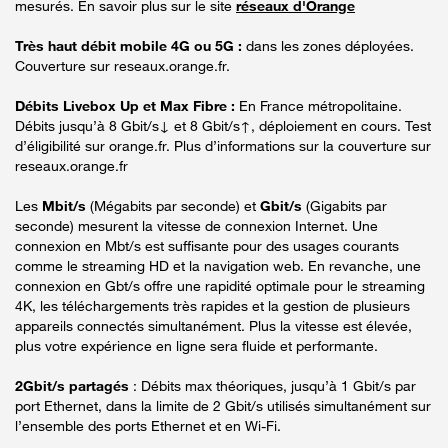
mesurés. En savoir plus sur le site
réseaux d'Orange
Très haut débit mobile 4G ou 5G :
dans les zones déployées.
Couverture sur reseaux.orange.fr.
Débits Livebox Up et Max Fibre :
En France métropolitaine.
Débits jusqu’à 8 Gbit/s↓ et 8 Gbit/s↑, déploiement en cours. Test
d’éligibilité sur orange.fr. Plus d’informations sur la couverture sur
reseaux.orange.fr
Les
Mbit/s
(Mégabits par seconde) et
Gbit/s
(Gigabits par
seconde) mesurent la vitesse de connexion Internet. Une
connexion en Mbt/s est suffisante pour des usages courants
comme le streaming HD et la navigation web. En revanche, une
connexion en Gbt/s offre une rapidité optimale pour le streaming
4K, les téléchargements très rapides et la gestion de plusieurs
appareils connectés simultanément. Plus la vitesse est élevée,
plus votre expérience en ligne sera fluide et performante.
2Gbit/s partagés
: Débits max théoriques, jusqu’à 1 Gbit/s par
port Ethernet, dans la limite de 2 Gbit/s utilisés simultanément sur
l’ensemble des ports Ethernet et en Wi-Fi.