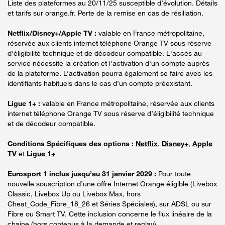
Liste des plateformes au 20/11/25 susceptible d’évolution. Détails
et tarifs sur orange.fr. Perte de la remise en cas de résiliation.
Netflix/Disney+/Apple TV :
valable en France métropolitaine,
réservée aux clients internet téléphone Orange TV sous réserve
d’éligibilité technique et de décodeur compatible. L'accès au
service nécessite la création et l'activation d'un compte auprès
de la plateforme. L’activation pourra également se faire avec les
identifiants habituels dans le cas d’un compte préexistant.
Ligue 1+ :
valable en France métropolitaine, réservée aux clients
internet téléphone Orange TV sous réserve d’éligibilité technique
et de décodeur compatible.
Conditions Spécifiques des options :
Netflix
,
Disney+
,
Apple
TV
et
Ligue 1+
Eurosport 1 inclus jusqu’au 31 janvier 2029 :
Pour toute
nouvelle souscription d’une offre Internet Orange éligible (Livebox
Classic, Livebox Up ou Livebox Max, hors
Cheat_Code_Fibre_18_26 et Séries Spéciales), sur ADSL ou sur
Fibre ou Smart TV. Cette inclusion concerne le flux linéaire de la
chaine (hors contenus à la demande et replay).