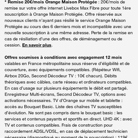
* Remise 20€/mois Orange Maison Protégée
: 20€/mois de
remise sur votre offre internet Livebox Max Fibre pour toute 1ère
souscription à Orange Maison Protégée. Offre réservée aux
nouveaux clients n’ayant pas résilié le service Orange Maison
Protégée au cours des 6 derniers mois et incompatible avec une
nouvelle souscription à une même adresse. Perte de la remise en
cas de résiliation d’une des offres, de déménagement ou de
cession.
En savoir plus
.
Offres soumises à conditions avec engagement 12 mois
valables en France métropolitaine sous réserve d’éligibilité et de
couverture, avec équipements compatibles. (Répéteur Wifi,
Airbox 20Go, Second Décodeur TV : 10€ chacun). Débits
théoriques avec câbles, carte réseau et ordinateurs compatibles.
En cas d’usage sur plusieurs équipements le débit est partagé.
Enregistreur Multi-écrans, Second Décodeur TV, options avec
activations nécessaires. TV d’Orange sur mobile et tablette :
accès au Bouquet Basic. Liste des chaînes TV susceptibles
d’évolution. Ne sont pas compris dans le bouquet basic : les
services et contenus payants et sportifs en direct. UHD 4K : avec
TV et contenus compatibles. Frais de construction pour
raccordement ADSL/VDSL, en cas de déplacement technicien
nécessaire (diagnostiqué au moment de la souscription) : 119€.