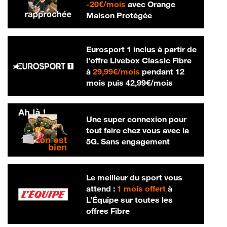
20 € par mois
-
20€/mois
avec Orange
Maison Protégée
Eurosport 1 inclus à partir de
l’offre Livebox Classic Fibre
29,99 € par mois
à
29,99€/mois
pendant 12
42,99 € par m
mois puis
42,99€/mois
Une super connexion pour
tout faire chez vous avec la
5G. Sans engagement
Le meilleur du sport vous
attend :
1 mois offert
à
L’Équipe sur toutes les
offres Fibre