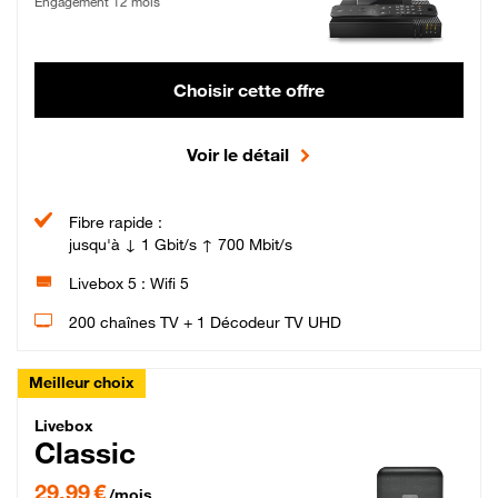
Engagement 12 mois
Choisir cette offre
Voir le détail
Fibre rapide :
jusqu'à ↓ 1 Gbit/s ↑ 700 Mbit/s
Livebox 5 : Wifi 5
200 chaînes TV + 1 Décodeur TV UHD
Meilleur choix
Livebox Classic Fibre
Livebox
Classic
29,99 € par mois pendant 12 mois puis 42,99 € par mois, Engagement 12 moi
29,99 €
/mois