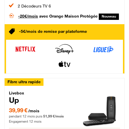
2 Décodeurs TV 6
-20€/mois
avec Orange Maison Protégée
Nouveau
-5€/mois de remise par plateforme
Fibre ultra rapide
Livebox Up Fibre
Livebox
Up
39,99 € par mois pendant 12 mois puis 51,99 € par mois, Engagement 12 moi
39,99 €
/mois
pendant 12 mois puis
51,99 €/mois
Engagement 12 mois