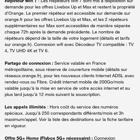
Répéteur Wifi 7
: Les Répéteurs Wifi 7 sont mis à disposition sur
demande pour les offres Livebox Up et Max et restent la propriété
d'Orange. Le premier répéteur est accessible sur demande sur
orange.fr pour les offres Livebox Up et Max, et les 2 répéteurs
supplémentaires sur Max sont accessibles de manière séparée
chaque 72h après la demande précédente. Le nombre de
répéteurs dépend de la taille de votre logement (détails et tarifs
sur orange.fr). Connexion wifi avec Décodeur TV compatible : TV
4, TV UHD 4K et TV 6.
Partage de connexion :
Service valable en France
métropolitaine, sous réserve de couverture mobile (détails sur
réseaux.orange.fr), pour les nouveaux clients Internet ADSL avec
rendez-vous ou Fibre. Crédit internet mobile de 200Go/mois
valable jusqu'à la mise en service de votre accès internet et au
plus tard jusqu'à 12 mois suivant la souscription.
Les appels illimités
: Hors coût du service des numéros
spéciaux. Jusqu’à 250 correspondants différents/mois et 3h
maximum/appel. Voir la liste des destinations sur la fiche tarifaire
en vigueur.
Offre 5G+ Home (Flybox 5G+ nécessaire) :
Connexion