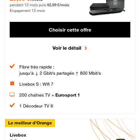
pendant 12 mois puis
42,99 €/mois
Engagement 12 mois
Choisir cette offre
Voir le détail
Fibre très rapide :
jusqu'à ↓ 2 Gbit/s partagés ↑ 800 Mbit/s
Livebox S : Wifi 7
200 chaînes TV +
Eurosport 1
1 Décodeur TV 6
Le meilleur d'Orange
Livebox Max Fibre
Livebox