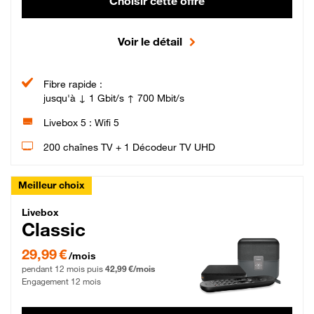
Choisir cette offre
Voir le détail
Fibre rapide :
jusqu'à ↓ 1 Gbit/s ↑ 700 Mbit/s
Livebox 5 : Wifi 5
200 chaînes TV + 1 Décodeur TV UHD
Meilleur choix
Livebox Classic Fibre
Livebox
Classic
29,99 € par mois pendant 12 mois puis 42,99 € par mois, Engagement 12 moi
29,99 €
/mois
pendant 12 mois puis
42,99 €/mois
Engagement 12 mois