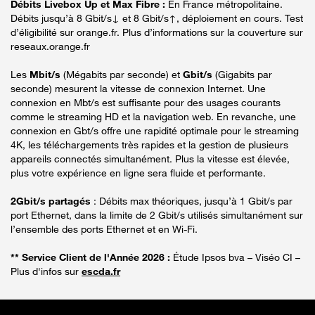
Débits Livebox Up et Max Fibre :
En France métropolitaine.
Débits jusqu’à 8 Gbit/s↓ et 8 Gbit/s↑, déploiement en cours. Test
d’éligibilité sur orange.fr. Plus d’informations sur la couverture sur
reseaux.orange.fr
Les
Mbit/s
(Mégabits par seconde) et
Gbit/s
(Gigabits par
seconde) mesurent la vitesse de connexion Internet. Une
connexion en Mbt/s est suffisante pour des usages courants
comme le streaming HD et la navigation web. En revanche, une
connexion en Gbt/s offre une rapidité optimale pour le streaming
4K, les téléchargements très rapides et la gestion de plusieurs
appareils connectés simultanément. Plus la vitesse est élevée,
plus votre expérience en ligne sera fluide et performante.
2Gbit/s partagés
: Débits max théoriques, jusqu’à 1 Gbit/s par
port Ethernet, dans la limite de 2 Gbit/s utilisés simultanément sur
l’ensemble des ports Ethernet et en Wi-Fi.
** Service Client de l'Année 2026 :
Étude Ipsos bva – Viséo CI –
Plus d'infos sur
escda.fr