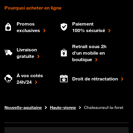
Pourquoi acheter en ligne
Promos
Paiement
exclusives
100% sécurisé
Retrait sous 2h
Livraison
d'un mobile en
gratuite
boutique
À vos cotés
Droit de rétractation
24h/24
Internet fibre
Boutique Orange
Nouvelle-aquitaine
Haute-vienne
Chateauneuf-la-foret