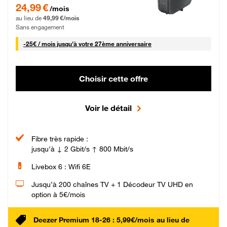
24,99 € par mois pendant 0 mois puis 49,99 € par mois, Sans engagement
24,99 €
/mois
au lieu de
49,99 €/mois
Sans engagement
25 € par mois
-
25€ / mois
jusqu'à votre 27ème anniversaire
Choisir cette offre
Voir le détail
Fibre très rapide :
jusqu'à ↓ 2 Gbit/s ↑ 800 Mbit/s
Livebox 6 : Wifi 6E
Jusqu’à 200 chaînes TV + 1 Décodeur TV UHD en
option à 5€/mois
Deezer Premium 18-26 : 5,99€/mois au lieu de