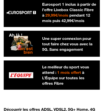
Eurosport 1 inclus à partir de
l’offre Livebox Classic Fibre
29,99 € par mois
à
29,99€/mois
pendant 12
42,99 € par m
mois puis
42,99€/mois
Une super connexion pour
tout faire chez vous avec la
5G. Sans engagement
Le meilleur du sport vous
attend :
1 mois offert
à
L’Équipe sur toutes les
offres Fibre
Découvrir les offres ADSL, VDSL2, 5G+ Home, 4G