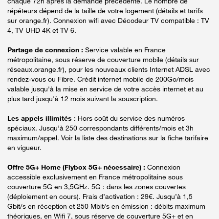
chaque 72h après la demande précédente. Le nombre de
répéteurs dépend de la taille de votre logement (détails et tarifs
sur orange.fr). Connexion wifi avec Décodeur TV compatible : TV
4, TV UHD 4K et TV 6.
Partage de connexion :
Service valable en France
métropolitaine, sous réserve de couverture mobile (détails sur
réseaux.orange.fr), pour les nouveaux clients Internet ADSL avec
rendez-vous ou Fibre. Crédit internet mobile de 200Go/mois
valable jusqu'à la mise en service de votre accès internet et au
plus tard jusqu'à 12 mois suivant la souscription.
Les appels illimités
: Hors coût du service des numéros
spéciaux. Jusqu’à 250 correspondants différents/mois et 3h
maximum/appel. Voir la liste des destinations sur la fiche tarifaire
en vigueur.
Offre 5G+ Home (Flybox 5G+ nécessaire) :
Connexion
accessible exclusivement en France métropolitaine sous
couverture 5G en 3,5GHz. 5G : dans les zones couvertes
(déploiement en cours). Frais d’activation : 29€. Jusqu’à 1,5
Gbit/s en réception et 250 Mbit/s en émission : débits maximum
théoriques, en Wifi 7, sous réserve de couverture 5G+ et en