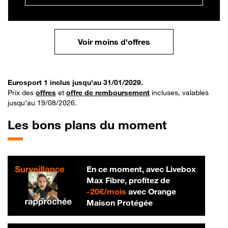
Voir moins d'offres
Eurosport 1 inclus jusqu'au 31/01/2029.
Prix des
offres
et
offre de remboursement
incluses, valables
jusqu’au 19/08/2026.
Les bons plans du moment
En ce moment, avec Livebox
Max Fibre, profitez de
20 € par mois
-
20€/mois
avec Orange
Maison Protégée