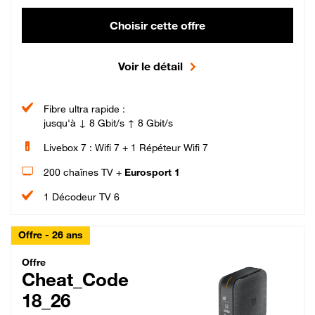
Choisir cette offre
Voir le détail
Fibre ultra rapide :
jusqu'à ↓ 8 Gbit/s ↑ 8 Gbit/s
Livebox 7 : Wifi 7 + 1 Répéteur Wifi 7
200 chaînes TV +
Eurosport 1
1 Décodeur TV 6
Offre - 26 ans
Cheat_Code Fibre_18_26
Offre
Cheat_Code
18_26