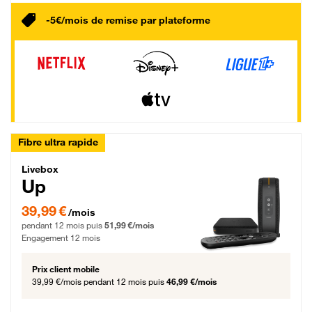
-5€/mois de remise par plateforme
Fibre ultra rapide
Livebox Up Fibre
Livebox
Up
39,99 € par mois pendant 12 mois puis 51,99 € par mois, Engagement 12 moi
39,99 €
/mois
pendant 12 mois puis
51,99 €/mois
Engagement 12 mois
Prix client mobile
39,99 €/mois
pendant 12 mois puis
46,99 €/mois