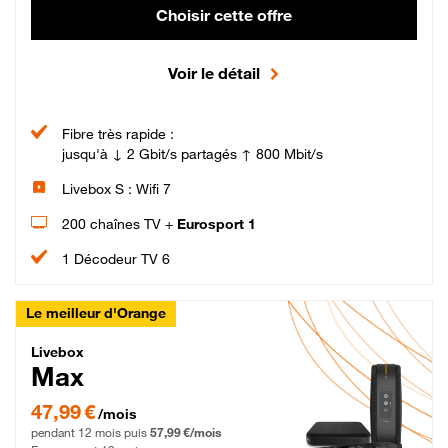
Choisir cette offre
Voir le détail
Fibre très rapide :
jusqu'à ↓ 2 Gbit/s partagés ↑ 800 Mbit/s
Livebox S : Wifi 7
200 chaînes TV +
Eurosport 1
1 Décodeur TV 6
Le meilleur d'Orange
Livebox Max Fibre
Livebox
Max
47,99 € par mois pendant 12 mois puis 57,99 € par mois, Engagement 12 moi
47,99 €
/mois
pendant 12 mois puis
57,99 €/mois