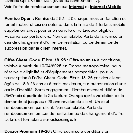
Livebox Up, Livebox Max (avec ou sans Smart TV).
Voir l'offre de remboursement sur
Internet
et
Internet+Mobile
.
Remise Open :
Remise de 3€ à 15€ chaque mois en fonction du
forfait mobile choisi ou détenu, dans la limite de 4 forfaits mobile
supplémentaires, pour une nouvelle offre Livebox éligible.
Réservé aux particuliers. Non cumulable. Perte de la remise en
cas de changement d'offre, de résiliation ou de demande de
suppression par le client internet.
Offre Cheat_Code_Fibre_18_26 :
Offre soumise à conditions,
valable à partir du 10/04/2025 en France métropolitaine, sous
réserve d’éligibilité et d’équipements compatibles, pour la
souscription à l’offre Cheat_Code_Fibre_18_26 par des clients
âgés de 18 à 26 ans et 6 mois maximum, sur présentation d’une
carte d’identité. Sans engagement. Remboursement différé de
25€/mois à partir de la 2e facture Orange après validation de la
demande et jusqu’aux 26 ans révolus du client. Un seul
remboursement par client. Non cumulable. Perte du
remboursement en cas de résiliation ou de changement d’offre.
Détails et formulaire sur
odr.orange.fr
Deezer Premium 18-26 :
Offre soumise à conditions en