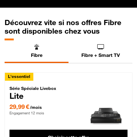
Découvrez vite si nos offres Fibre
sont disponibles chez vous
Fibre
Fibre + Smart TV
L'essentiel
Série Spéciale Livebox Lite Fibre
Série Spéciale Livebox
Lite
29,99 € par mois , Engagement 12 mois
29,99 €
/mois
Engagement 12 mois