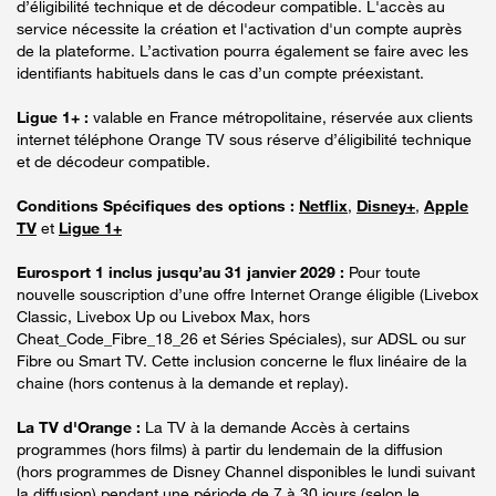
d’éligibilité technique et de décodeur compatible. L'accès au
service nécessite la création et l'activation d'un compte auprès
de la plateforme. L’activation pourra également se faire avec les
identifiants habituels dans le cas d’un compte préexistant.
Ligue 1+ :
valable en France métropolitaine, réservée aux clients
internet téléphone Orange TV sous réserve d’éligibilité technique
et de décodeur compatible.
Conditions Spécifiques des options :
Netflix
,
Disney+
,
Apple
TV
et
Ligue 1+
Eurosport 1 inclus jusqu’au 31 janvier 2029 :
Pour toute
nouvelle souscription d’une offre Internet Orange éligible (Livebox
Classic, Livebox Up ou Livebox Max, hors
Cheat_Code_Fibre_18_26 et Séries Spéciales), sur ADSL ou sur
Fibre ou Smart TV. Cette inclusion concerne le flux linéaire de la
chaine (hors contenus à la demande et replay).
La TV d'Orange :
La TV à la demande Accès à certains
programmes (hors films) à partir du lendemain de la diffusion
(hors programmes de Disney Channel disponibles le lundi suivant
la diffusion) pendant une période de 7 à 30 jours (selon le