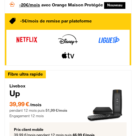
-20€/mois
avec Orange Maison Protégée
Nouveau
-5€/mois de remise par plateforme
Fibre ultra rapide
Livebox Up Fibre
Livebox
Up
39,99 € par mois pendant 12 mois puis 51,99 € par mois, Engagement 12 moi
39,99 €
/mois
pendant 12 mois puis
51,99 €/mois
Engagement 12 mois
Prix client mobile
39,99 €/mois
pendant 12 mois puis
46,99 €/mois