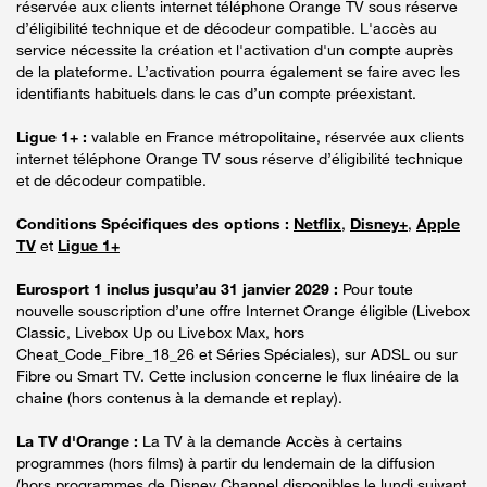
réservée aux clients internet téléphone Orange TV sous réserve
d’éligibilité technique et de décodeur compatible. L'accès au
service nécessite la création et l'activation d'un compte auprès
de la plateforme. L’activation pourra également se faire avec les
identifiants habituels dans le cas d’un compte préexistant.
Ligue 1+ :
valable en France métropolitaine, réservée aux clients
internet téléphone Orange TV sous réserve d’éligibilité technique
et de décodeur compatible.
Conditions Spécifiques des options :
Netflix
,
Disney+
,
Apple
TV
et
Ligue 1+
Eurosport 1 inclus jusqu’au 31 janvier 2029 :
Pour toute
nouvelle souscription d’une offre Internet Orange éligible (Livebox
Classic, Livebox Up ou Livebox Max, hors
Cheat_Code_Fibre_18_26 et Séries Spéciales), sur ADSL ou sur
Fibre ou Smart TV. Cette inclusion concerne le flux linéaire de la
chaine (hors contenus à la demande et replay).
La TV d'Orange :
La TV à la demande Accès à certains
programmes (hors films) à partir du lendemain de la diffusion
(hors programmes de Disney Channel disponibles le lundi suivant