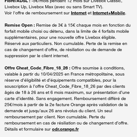
Fibre/ADSL :
-5€/mois pendant 12 mois sur Livebox Classic,
Livebox Up, Livebox Max (avec ou sans Smart TV).
Voir l'offre de remboursement sur
Internet
et
Internet+Mobile
.
Remise Open :
Remise de 3€ à 15€ chaque mois en fonction du
forfait mobile choisi ou détenu, dans la limite de 4 forfaits mobile
supplémentaires, pour une nouvelle offre Livebox éligible.
Réservé aux particuliers. Non cumulable. Perte de la remise en
cas de changement d'offre, de résiliation ou de demande de
suppression par le client internet.
Offre Cheat_Code_Fibre_18_26 :
Offre soumise à conditions,
valable à partir du 10/04/2025 en France métropolitaine, sous
réserve d’éligibilité et d’équipements compatibles, pour la
souscription à l’offre Cheat_Code_Fibre_18_26 par des clients
âgés de 18 à 26 ans et 6 mois maximum, sur présentation d’une
carte d’identité. Sans engagement. Remboursement différé de
25€/mois à partir de la 2e facture Orange après validation de la
demande et jusqu’aux 26 ans révolus du client. Un seul
remboursement par client. Non cumulable. Perte du
remboursement en cas de résiliation ou de changement d’offre.
Détails et formulaire sur
odr.orange.fr