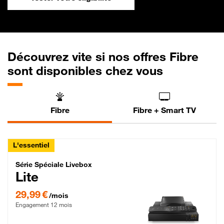
Découvrez vite si nos offres Fibre
sont disponibles chez vous
Fibre
Fibre + Smart TV
L'essentiel
Série Spéciale Livebox Lite Fibre
Série Spéciale Livebox
Lite
29,99 € par mois , Engagement 12 mois
29,99 €
/mois
Engagement 12 mois