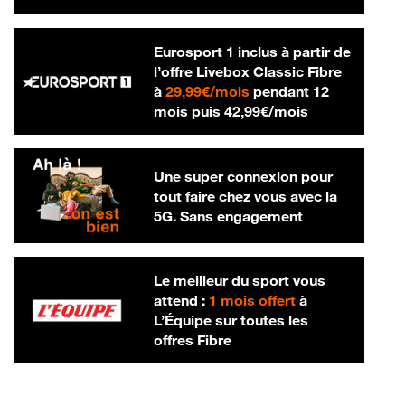
Eurosport 1 inclus à partir de
l’offre Livebox Classic Fibre
29,99 € par mois
à
29,99€/mois
pendant 12
42,99 € par m
mois puis
42,99€/mois
Une super connexion pour
tout faire chez vous avec la
5G. Sans engagement
Le meilleur du sport vous
attend :
1 mois offert
à
L’Équipe sur toutes les
offres Fibre