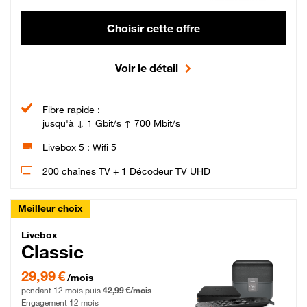
Choisir cette offre
Voir le détail
Fibre rapide :
jusqu'à ↓ 1 Gbit/s ↑ 700 Mbit/s
Livebox 5 : Wifi 5
200 chaînes TV + 1 Décodeur TV UHD
Meilleur choix
Livebox Classic Fibre
Livebox
Classic
29,99 € par mois pendant 12 mois puis 42,99 € par mois, Engagement 12 moi
29,99 €
/mois
pendant 12 mois puis
42,99 €/mois
Engagement 12 mois