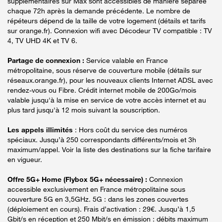
supplémentaires sur Max sont accessibles de manière séparée
chaque 72h après la demande précédente. Le nombre de
répéteurs dépend de la taille de votre logement (détails et tarifs
sur orange.fr). Connexion wifi avec Décodeur TV compatible : TV
4, TV UHD 4K et TV 6.
Partage de connexion :
Service valable en France
métropolitaine, sous réserve de couverture mobile (détails sur
réseaux.orange.fr), pour les nouveaux clients Internet ADSL avec
rendez-vous ou Fibre. Crédit internet mobile de 200Go/mois
valable jusqu'à la mise en service de votre accès internet et au
plus tard jusqu'à 12 mois suivant la souscription.
Les appels illimités
: Hors coût du service des numéros
spéciaux. Jusqu’à 250 correspondants différents/mois et 3h
maximum/appel. Voir la liste des destinations sur la fiche tarifaire
en vigueur.
Offre 5G+ Home (Flybox 5G+ nécessaire) :
Connexion
accessible exclusivement en France métropolitaine sous
couverture 5G en 3,5GHz. 5G : dans les zones couvertes
(déploiement en cours). Frais d’activation : 29€. Jusqu’à 1,5
Gbit/s en réception et 250 Mbit/s en émission : débits maximum