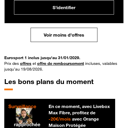
S'identifier
Voir moins d'offres
Eurosport 1 inclus jusqu'au 31/01/2029.
Prix des
offres
et
offre de remboursement
incluses, valables
jusqu’au 19/08/2026.
Les bons plans du moment
En ce moment, avec Livebox
Max Fibre, profitez de
20 € par mois
-
20€/mois
avec Orange
Maison Protégée