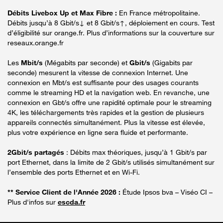
Débits Livebox Up et Max Fibre :
En France métropolitaine.
Débits jusqu’à 8 Gbit/s↓ et 8 Gbit/s↑, déploiement en cours. Test
d’éligibilité sur orange.fr. Plus d’informations sur la couverture sur
reseaux.orange.fr
Les
Mbit/s
(Mégabits par seconde) et
Gbit/s
(Gigabits par
seconde) mesurent la vitesse de connexion Internet. Une
connexion en Mbt/s est suffisante pour des usages courants
comme le streaming HD et la navigation web. En revanche, une
connexion en Gbt/s offre une rapidité optimale pour le streaming
4K, les téléchargements très rapides et la gestion de plusieurs
appareils connectés simultanément. Plus la vitesse est élevée,
plus votre expérience en ligne sera fluide et performante.
2Gbit/s partagés
: Débits max théoriques, jusqu’à 1 Gbit/s par
port Ethernet, dans la limite de 2 Gbit/s utilisés simultanément sur
l’ensemble des ports Ethernet et en Wi-Fi.
** Service Client de l'Année 2026 :
Étude Ipsos bva – Viséo CI –
Plus d'infos sur
escda.fr