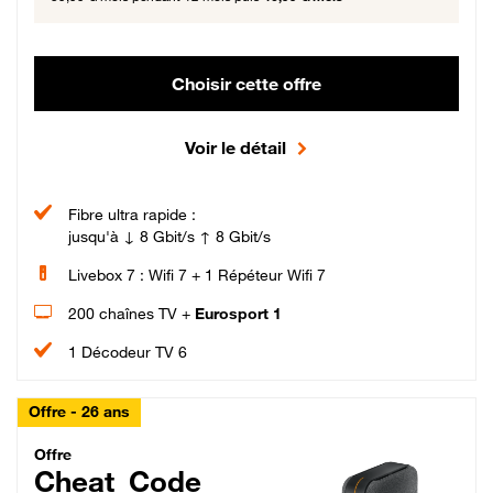
Choisir cette offre
Voir le détail
Fibre ultra rapide :
jusqu'à ↓ 8 Gbit/s ↑ 8 Gbit/s
Livebox 7 : Wifi 7 + 1 Répéteur Wifi 7
200 chaînes TV +
Eurosport 1
1 Décodeur TV 6
Offre - 26 ans
Cheat_Code Fibre_18_26
Offre
Cheat_Code