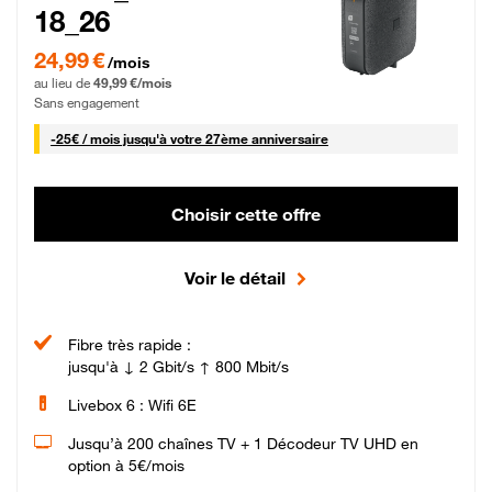
18_26
24,99 € par mois pendant 0 mois puis 49,99 € par mois, Sans engagement
24,99 €
/mois
au lieu de
49,99 €/mois
Sans engagement
25 € par mois
-
25€ / mois
jusqu'à votre 27ème anniversaire
Choisir cette offre
Voir le détail
Fibre très rapide :
jusqu'à ↓ 2 Gbit/s ↑ 800 Mbit/s
Livebox 6 : Wifi 6E
Jusqu’à 200 chaînes TV + 1 Décodeur TV UHD en
option à 5€/mois