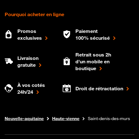
Pourquoi acheter en ligne
Promos
Paiement
exclusives
100% sécurisé
Retrait sous 2h
Livraison
d'un mobile en
gratuite
boutique
À vos cotés
Droit de rétractation
24h/24
Internet fibre
Boutique Orange
Nouvelle-aquitaine
Haute-vienne
Saint-denis-des-murs