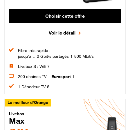
Choisir cette offre
Voir le détail
Fibre très rapide :
jusqu'à ↓ 2 Gbit/s partagés ↑ 800 Mbit/s
Livebox S : Wifi 7
200 chaînes TV +
Eurosport 1
1 Décodeur TV 6
Le meilleur d'Orange
Livebox Max Fibre
Livebox
Max
47,99 € par mois pendant 12 mois puis 57,99 € par mois, Engagement 12 moi