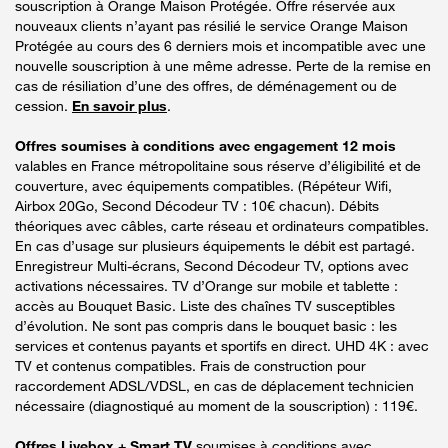
souscription à Orange Maison Protégée. Offre réservée aux
nouveaux clients n’ayant pas résilié le service Orange Maison
Protégée au cours des 6 derniers mois et incompatible avec une
nouvelle souscription à une même adresse. Perte de la remise en
cas de résiliation d’une des offres, de déménagement ou de
cession.
En savoir plus
.
Offres soumises à conditions avec engagement 12 mois
valables en France métropolitaine sous réserve d’éligibilité et de
couverture, avec équipements compatibles. (Répéteur Wifi,
Airbox 20Go, Second Décodeur TV : 10€ chacun). Débits
théoriques avec câbles, carte réseau et ordinateurs compatibles.
En cas d’usage sur plusieurs équipements le débit est partagé.
Enregistreur Multi-écrans, Second Décodeur TV, options avec
activations nécessaires. TV d’Orange sur mobile et tablette :
accès au Bouquet Basic. Liste des chaînes TV susceptibles
d’évolution. Ne sont pas compris dans le bouquet basic : les
services et contenus payants et sportifs en direct. UHD 4K : avec
TV et contenus compatibles. Frais de construction pour
raccordement ADSL/VDSL, en cas de déplacement technicien
nécessaire (diagnostiqué au moment de la souscription) : 119€.
Offres Livebox + Smart TV
soumises à conditions avec