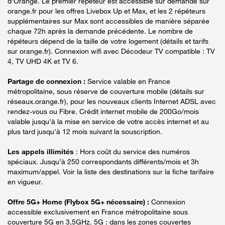
d'Orange. Le premier répéteur est accessible sur demande sur
orange.fr pour les offres Livebox Up et Max, et les 2 répéteurs
supplémentaires sur Max sont accessibles de manière séparée
chaque 72h après la demande précédente. Le nombre de
répéteurs dépend de la taille de votre logement (détails et tarifs
sur orange.fr). Connexion wifi avec Décodeur TV compatible : TV
4, TV UHD 4K et TV 6.
Partage de connexion :
Service valable en France
métropolitaine, sous réserve de couverture mobile (détails sur
réseaux.orange.fr), pour les nouveaux clients Internet ADSL avec
rendez-vous ou Fibre. Crédit internet mobile de 200Go/mois
valable jusqu'à la mise en service de votre accès internet et au
plus tard jusqu'à 12 mois suivant la souscription.
Les appels illimités
: Hors coût du service des numéros
spéciaux. Jusqu’à 250 correspondants différents/mois et 3h
maximum/appel. Voir la liste des destinations sur la fiche tarifaire
en vigueur.
Offre 5G+ Home (Flybox 5G+ nécessaire) :
Connexion
accessible exclusivement en France métropolitaine sous
couverture 5G en 3,5GHz. 5G : dans les zones couvertes