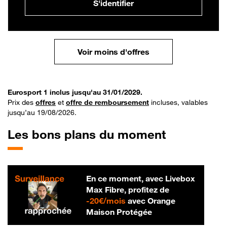
S'identifier
Voir moins d'offres
Eurosport 1 inclus jusqu'au 31/01/2029.
Prix des
offres
et
offre de remboursement
incluses, valables
jusqu’au 19/08/2026.
Les bons plans du moment
En ce moment, avec Livebox
Max Fibre, profitez de
20 € par mois
-
20€/mois
avec Orange
Maison Protégée