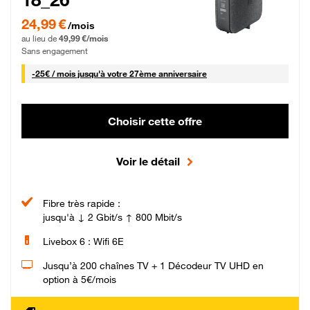
24,99 € par mois pendant 0 mois puis 49,99 € par mois, Sans engagement
24,99 €
/mois
au lieu de
49,99 €/mois
Sans engagement
25 € par mois
-
25€ / mois
jusqu'à votre 27ème anniversaire
Choisir cette offre
Voir le détail
Fibre très rapide :
jusqu'à ↓ 2 Gbit/s ↑ 800 Mbit/s
Livebox 6 : Wifi 6E
Jusqu’à 200 chaînes TV + 1 Décodeur TV UHD en
option à 5€/mois