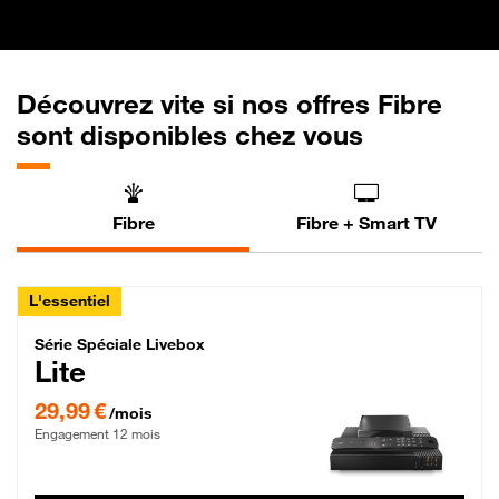
Découvrez vite si nos offres Fibre
sont disponibles chez vous
Fibre
Fibre + Smart TV
L'essentiel
Série Spéciale Livebox Lite Fibre
Série Spéciale Livebox
Lite
29,99 € par mois , Engagement 12 mois
29,99 €
/mois
Engagement 12 mois