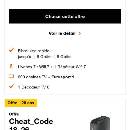
Choisir cette offre
Voir le détail
Fibre ultra rapide :
jusqu'à ↓ 8 Gbit/s ↑ 8 Gbit/s
Livebox 7 : Wifi 7 + 1 Répéteur Wifi 7
200 chaînes TV +
Eurosport 1
1 Décodeur TV 6
Offre - 26 ans
Cheat_Code Fibre_18_26
Offre
Cheat_Code
18_26