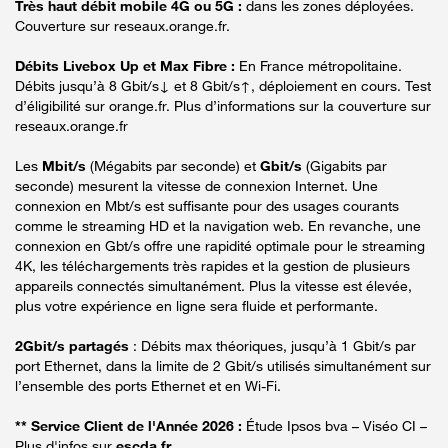
Très haut débit mobile 4G ou 5G :
dans les zones déployées.
Couverture sur reseaux.orange.fr.
Débits Livebox Up et Max Fibre :
En France métropolitaine.
Débits jusqu’à 8 Gbit/s↓ et 8 Gbit/s↑, déploiement en cours. Test
d’éligibilité sur orange.fr. Plus d’informations sur la couverture sur
reseaux.orange.fr
Les
Mbit/s
(Mégabits par seconde) et
Gbit/s
(Gigabits par
seconde) mesurent la vitesse de connexion Internet. Une
connexion en Mbt/s est suffisante pour des usages courants
comme le streaming HD et la navigation web. En revanche, une
connexion en Gbt/s offre une rapidité optimale pour le streaming
4K, les téléchargements très rapides et la gestion de plusieurs
appareils connectés simultanément. Plus la vitesse est élevée,
plus votre expérience en ligne sera fluide et performante.
2Gbit/s partagés
: Débits max théoriques, jusqu’à 1 Gbit/s par
port Ethernet, dans la limite de 2 Gbit/s utilisés simultanément sur
l’ensemble des ports Ethernet et en Wi-Fi.
** Service Client de l'Année 2026 :
Étude Ipsos bva – Viséo CI –
Plus d'infos sur
escda.fr