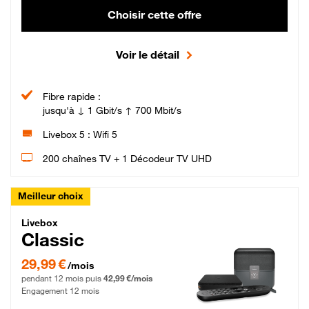
Choisir cette offre
Voir le détail
Fibre rapide :
jusqu'à ↓ 1 Gbit/s ↑ 700 Mbit/s
Livebox 5 : Wifi 5
200 chaînes TV + 1 Décodeur TV UHD
Meilleur choix
Livebox Classic Fibre
Livebox
Classic
29,99 € par mois pendant 12 mois puis 42,99 € par mois, Engagement 12 moi
29,99 €
/mois
pendant 12 mois puis
42,99 €/mois
Engagement 12 mois