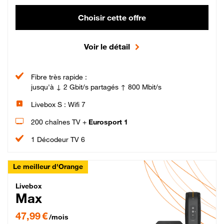
Choisir cette offre
Voir le détail
Fibre très rapide :
jusqu'à ↓ 2 Gbit/s partagés ↑ 800 Mbit/s
Livebox S : Wifi 7
200 chaînes TV +
Eurosport 1
1 Décodeur TV 6
Le meilleur d'Orange
Livebox Max Fibre
Livebox
Max
47,99 € par mois pendant 12 mois puis 57,99 € par mois, Engagement 12 moi
47,99 €
/mois