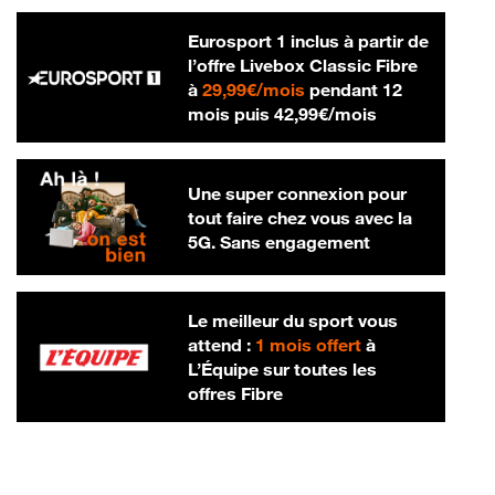
Eurosport 1 inclus à partir de
l’offre Livebox Classic Fibre
29,99 € par mois
à
29,99€/mois
pendant 12
42,99 € par m
mois puis
42,99€/mois
Une super connexion pour
tout faire chez vous avec la
5G. Sans engagement
Le meilleur du sport vous
attend :
1 mois offert
à
L’Équipe sur toutes les
offres Fibre