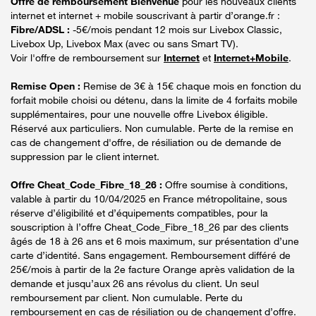
Offre de remboursement Bienvenue
pour les nouveaux clients
internet et internet + mobile souscrivant à partir d’orange.fr :
Fibre/ADSL :
-5€/mois pendant 12 mois sur Livebox Classic,
Livebox Up, Livebox Max (avec ou sans Smart TV).
Voir l'offre de remboursement sur
Internet
et
Internet+Mobile
.
Remise Open :
Remise de 3€ à 15€ chaque mois en fonction du
forfait mobile choisi ou détenu, dans la limite de 4 forfaits mobile
supplémentaires, pour une nouvelle offre Livebox éligible.
Réservé aux particuliers. Non cumulable. Perte de la remise en
cas de changement d'offre, de résiliation ou de demande de
suppression par le client internet.
Offre Cheat_Code_Fibre_18_26 :
Offre soumise à conditions,
valable à partir du 10/04/2025 en France métropolitaine, sous
réserve d’éligibilité et d’équipements compatibles, pour la
souscription à l’offre Cheat_Code_Fibre_18_26 par des clients
âgés de 18 à 26 ans et 6 mois maximum, sur présentation d’une
carte d’identité. Sans engagement. Remboursement différé de
25€/mois à partir de la 2e facture Orange après validation de la
demande et jusqu’aux 26 ans révolus du client. Un seul
remboursement par client. Non cumulable. Perte du
remboursement en cas de résiliation ou de changement d’offre.