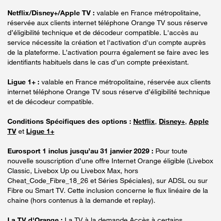
Netflix/Disney+/Apple TV :
valable en France métropolitaine,
réservée aux clients internet téléphone Orange TV sous réserve
d’éligibilité technique et de décodeur compatible. L'accès au
service nécessite la création et l'activation d'un compte auprès
de la plateforme. L’activation pourra également se faire avec les
identifiants habituels dans le cas d’un compte préexistant.
Ligue 1+ :
valable en France métropolitaine, réservée aux clients
internet téléphone Orange TV sous réserve d’éligibilité technique
et de décodeur compatible.
Conditions Spécifiques des options :
Netflix
,
Disney+
,
Apple
TV
et
Ligue 1+
Eurosport 1 inclus jusqu’au 31 janvier 2029 :
Pour toute
nouvelle souscription d’une offre Internet Orange éligible (Livebox
Classic, Livebox Up ou Livebox Max, hors
Cheat_Code_Fibre_18_26 et Séries Spéciales), sur ADSL ou sur
Fibre ou Smart TV. Cette inclusion concerne le flux linéaire de la
chaine (hors contenus à la demande et replay).
La TV d'Orange :
La TV à la demande Accès à certains