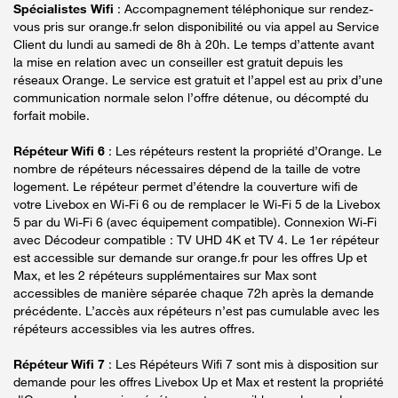
Spécialistes Wifi
: Accompagnement téléphonique sur rendez-
vous pris sur orange.fr selon disponibilité ou via appel au Service
Client du lundi au samedi de 8h à 20h. Le temps d’attente avant
la mise en relation avec un conseiller est gratuit depuis les
réseaux Orange. Le service est gratuit et l’appel est au prix d’une
communication normale selon l’offre détenue, ou décompté du
forfait mobile.
Répéteur Wifi 6
: Les répéteurs restent la propriété d’Orange. Le
nombre de répéteurs nécessaires dépend de la taille de votre
logement. Le répéteur permet d’étendre la couverture wifi de
votre Livebox en Wi-Fi 6 ou de remplacer le Wi-Fi 5 de la Livebox
5 par du Wi-Fi 6 (avec équipement compatible). Connexion Wi-Fi
avec Décodeur compatible : TV UHD 4K et TV 4. Le 1er répéteur
est accessible sur demande sur orange.fr pour les offres Up et
Max, et les 2 répéteurs supplémentaires sur Max sont
accessibles de manière séparée chaque 72h après la demande
précédente. L’accès aux répéteurs n’est pas cumulable avec les
répéteurs accessibles via les autres offres.
Répéteur Wifi 7
: Les Répéteurs Wifi 7 sont mis à disposition sur
demande pour les offres Livebox Up et Max et restent la propriété