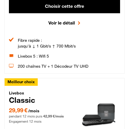
Choisir cette offre
Voir le détail
Fibre rapide :
jusqu'à ↓ 1 Gbit/s ↑ 700 Mbit/s
Livebox 5 : Wifi 5
200 chaînes TV + 1 Décodeur TV UHD
Meilleur choix
Livebox Classic Fibre
Livebox
Classic
29,99 € par mois pendant 12 mois puis 42,99 € par mois, Engagement 12 moi
29,99 €
/mois
pendant 12 mois puis
42,99 €/mois
Engagement 12 mois