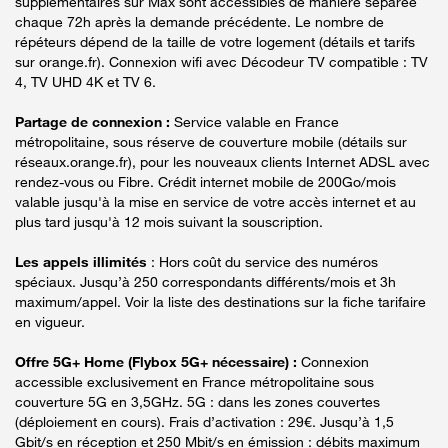
supplémentaires sur Max sont accessibles de manière séparée
chaque 72h après la demande précédente. Le nombre de
répéteurs dépend de la taille de votre logement (détails et tarifs
sur orange.fr). Connexion wifi avec Décodeur TV compatible : TV
4, TV UHD 4K et TV 6.
Partage de connexion :
Service valable en France
métropolitaine, sous réserve de couverture mobile (détails sur
réseaux.orange.fr), pour les nouveaux clients Internet ADSL avec
rendez-vous ou Fibre. Crédit internet mobile de 200Go/mois
valable jusqu'à la mise en service de votre accès internet et au
plus tard jusqu'à 12 mois suivant la souscription.
Les appels illimités
: Hors coût du service des numéros
spéciaux. Jusqu’à 250 correspondants différents/mois et 3h
maximum/appel. Voir la liste des destinations sur la fiche tarifaire
en vigueur.
Offre 5G+ Home (Flybox 5G+ nécessaire) :
Connexion
accessible exclusivement en France métropolitaine sous
couverture 5G en 3,5GHz. 5G : dans les zones couvertes
(déploiement en cours). Frais d’activation : 29€. Jusqu’à 1,5
Gbit/s en réception et 250 Mbit/s en émission : débits maximum