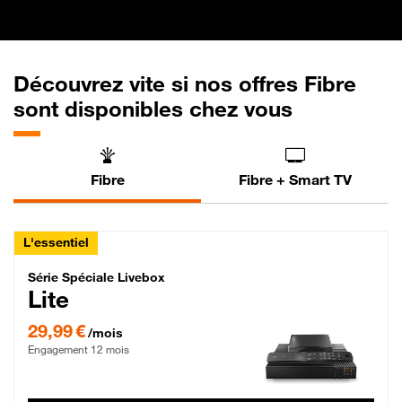
Découvrez vite si nos offres Fibre
sont disponibles chez vous
Fibre
Fibre + Smart TV
L'essentiel
Série Spéciale Livebox Lite Fibre
Série Spéciale Livebox
Lite
29,99 € par mois , Engagement 12 mois
29,99 €
/mois
Engagement 12 mois