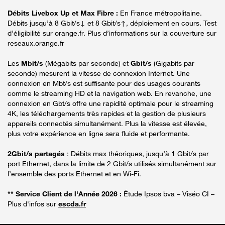
Débits Livebox Up et Max Fibre :
En France métropolitaine.
Débits jusqu’à 8 Gbit/s↓ et 8 Gbit/s↑, déploiement en cours. Test
d’éligibilité sur orange.fr. Plus d’informations sur la couverture sur
reseaux.orange.fr
Les
Mbit/s
(Mégabits par seconde) et
Gbit/s
(Gigabits par
seconde) mesurent la vitesse de connexion Internet. Une
connexion en Mbt/s est suffisante pour des usages courants
comme le streaming HD et la navigation web. En revanche, une
connexion en Gbt/s offre une rapidité optimale pour le streaming
4K, les téléchargements très rapides et la gestion de plusieurs
appareils connectés simultanément. Plus la vitesse est élevée,
plus votre expérience en ligne sera fluide et performante.
2Gbit/s partagés
: Débits max théoriques, jusqu’à 1 Gbit/s par
port Ethernet, dans la limite de 2 Gbit/s utilisés simultanément sur
l’ensemble des ports Ethernet et en Wi-Fi.
** Service Client de l'Année 2026 :
Étude Ipsos bva – Viséo CI –
Plus d'infos sur
escda.fr