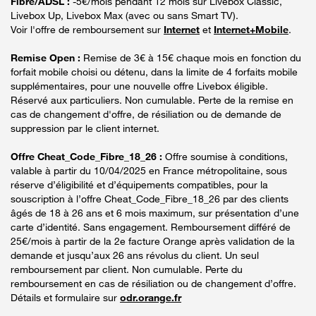
Fibre/ADSL :
-5€/mois pendant 12 mois sur Livebox Classic,
Livebox Up, Livebox Max (avec ou sans Smart TV).
Voir l'offre de remboursement sur
Internet
et
Internet+Mobile
.
Remise Open :
Remise de 3€ à 15€ chaque mois en fonction du
forfait mobile choisi ou détenu, dans la limite de 4 forfaits mobile
supplémentaires, pour une nouvelle offre Livebox éligible.
Réservé aux particuliers. Non cumulable. Perte de la remise en
cas de changement d'offre, de résiliation ou de demande de
suppression par le client internet.
Offre Cheat_Code_Fibre_18_26 :
Offre soumise à conditions,
valable à partir du 10/04/2025 en France métropolitaine, sous
réserve d’éligibilité et d’équipements compatibles, pour la
souscription à l’offre Cheat_Code_Fibre_18_26 par des clients
âgés de 18 à 26 ans et 6 mois maximum, sur présentation d’une
carte d’identité. Sans engagement. Remboursement différé de
25€/mois à partir de la 2e facture Orange après validation de la
demande et jusqu’aux 26 ans révolus du client. Un seul
remboursement par client. Non cumulable. Perte du
remboursement en cas de résiliation ou de changement d’offre.
Détails et formulaire sur
odr.orange.fr