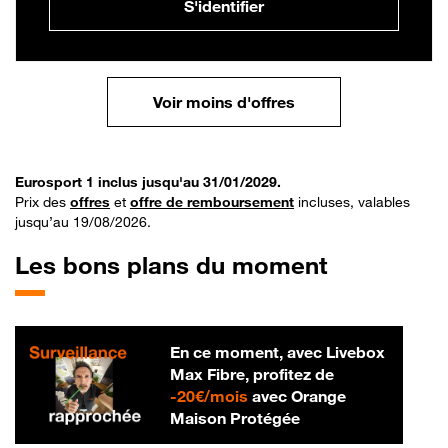
S'identifier
Voir moins d'offres
Eurosport 1 inclus jusqu'au 31/01/2029.
Prix des
offres
et
offre de remboursement
incluses, valables
jusqu’au 19/08/2026.
Les bons plans du moment
En ce moment, avec Livebox
Max Fibre, profitez de
20 € par mois
-
20€/mois
avec Orange
Maison Protégée