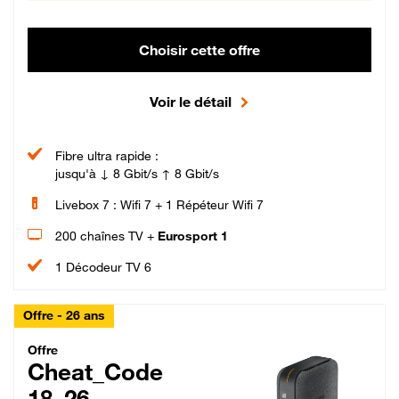
Choisir cette offre
Voir le détail
Fibre ultra rapide :
jusqu'à ↓ 8 Gbit/s ↑ 8 Gbit/s
Livebox 7 : Wifi 7 + 1 Répéteur Wifi 7
200 chaînes TV +
Eurosport 1
1 Décodeur TV 6
Offre - 26 ans
Cheat_Code Fibre_18_26
Offre
Cheat_Code
18_26