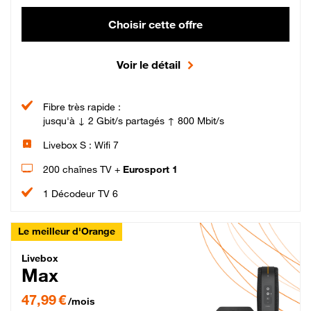
Choisir cette offre
Voir le détail
Fibre très rapide :
jusqu'à ↓ 2 Gbit/s partagés ↑ 800 Mbit/s
Livebox S : Wifi 7
200 chaînes TV +
Eurosport 1
1 Décodeur TV 6
Le meilleur d'Orange
Livebox Max Fibre
Livebox
Max
47,99 € par mois pendant 12 mois puis 57,99 € par mois, Engagement 12 moi
47,99 €
/mois