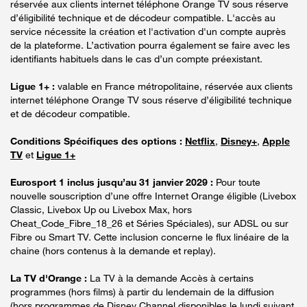
réservée aux clients internet téléphone Orange TV sous réserve
d’éligibilité technique et de décodeur compatible. L'accès au
service nécessite la création et l'activation d'un compte auprès
de la plateforme. L’activation pourra également se faire avec les
identifiants habituels dans le cas d’un compte préexistant.
Ligue 1+ :
valable en France métropolitaine, réservée aux clients
internet téléphone Orange TV sous réserve d’éligibilité technique
et de décodeur compatible.
Conditions Spécifiques des options :
Netflix
,
Disney+
,
Apple
TV
et
Ligue 1+
Eurosport 1 inclus jusqu’au 31 janvier 2029 :
Pour toute
nouvelle souscription d’une offre Internet Orange éligible (Livebox
Classic, Livebox Up ou Livebox Max, hors
Cheat_Code_Fibre_18_26 et Séries Spéciales), sur ADSL ou sur
Fibre ou Smart TV. Cette inclusion concerne le flux linéaire de la
chaine (hors contenus à la demande et replay).
La TV d'Orange :
La TV à la demande Accès à certains
programmes (hors films) à partir du lendemain de la diffusion
(hors programmes de Disney Channel disponibles le lundi suivant