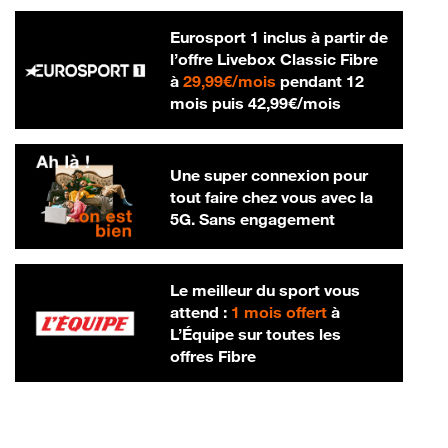
Eurosport 1 inclus à partir de
l’offre Livebox Classic Fibre
29,99 € par mois
à
29,99€/mois
pendant 12
42,99 € par m
mois puis
42,99€/mois
Une super connexion pour
tout faire chez vous avec la
5G. Sans engagement
Le meilleur du sport vous
attend :
1 mois offert
à
L’Équipe sur toutes les
offres Fibre