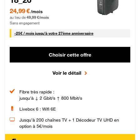
24,99 € par mois pendant 0 mois puis 49,99 € par mois, Sans engagement
24,99 €
/mois
au lieu de
49,99 €/mois
Sans engagement
25 € par mois
-
25€ / mois
jusqu'à votre 27ème anniversaire
Choisir cette offre
Voir le détail
Fibre très rapide :
jusqu'à ↓ 2 Gbit/s ↑ 800 Mbit/s
Livebox 6 : Wifi 6E
Jusqu’à 200 chaînes TV + 1 Décodeur TV UHD en
option à 5€/mois