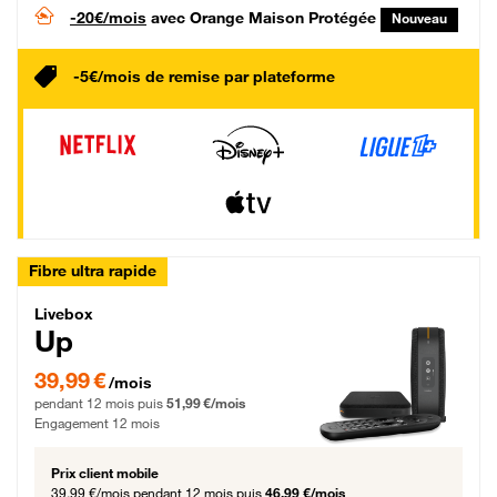
-20€/mois
avec Orange Maison Protégée
Nouveau
-5€/mois de remise par plateforme
Fibre ultra rapide
Livebox Up Fibre
Livebox
Up
39,99 € par mois pendant 12 mois puis 51,99 € par mois, Engagement 12 moi
39,99 €
/mois
pendant 12 mois puis
51,99 €/mois
Engagement 12 mois
Prix client mobile
39,99 €/mois
pendant 12 mois puis
46,99 €/mois