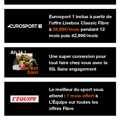
Eurosport 1 inclus à partir de
l’offre Livebox Classic Fibre
29,99 € par mois
à
29,99€/mois
pendant 12
42,99 € par m
mois puis
42,99€/mois
Une super connexion pour
tout faire chez vous avec la
5G. Sans engagement
Le meilleur du sport vous
attend :
1 mois offert
à
L’Équipe sur toutes les
offres Fibre