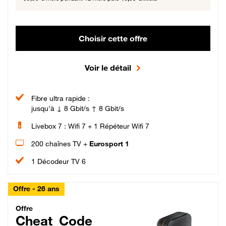
Choisir cette offre
Voir le détail
Fibre ultra rapide :
jusqu'à ↓ 8 Gbit/s ↑ 8 Gbit/s
Livebox 7 : Wifi 7 + 1 Répéteur Wifi 7
200 chaînes TV +
Eurosport 1
1 Décodeur TV 6
Offre - 26 ans
Cheat_Code Fibre_18_26
Offre
Cheat_Code