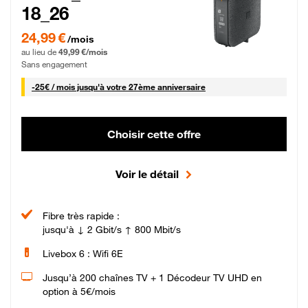
18_26
24,99 € par mois pendant 0 mois puis 49,99 € par mois, Sans engagement
24,99 €
/mois
au lieu de
49,99 €/mois
Sans engagement
25 € par mois
-
25€ / mois
jusqu'à votre 27ème anniversaire
Choisir cette offre
Voir le détail
Fibre très rapide :
jusqu'à ↓ 2 Gbit/s ↑ 800 Mbit/s
Livebox 6 : Wifi 6E
Jusqu’à 200 chaînes TV + 1 Décodeur TV UHD en
option à 5€/mois