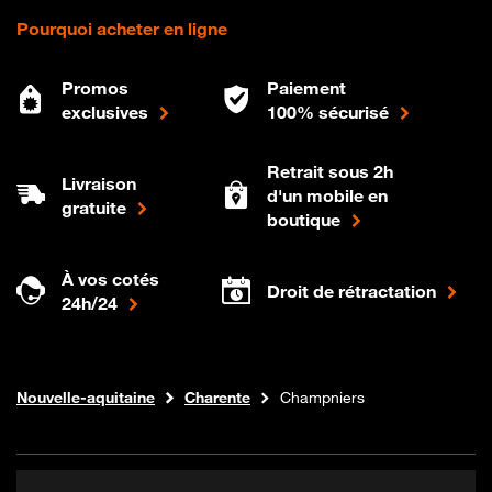
Pourquoi acheter en ligne
Promos
Paiement
exclusives
100% sécurisé
Retrait sous 2h
Livraison
d'un mobile en
gratuite
boutique
À vos cotés
Droit de rétractation
24h/24
Internet fibre
Boutique Orange
Nouvelle-aquitaine
Charente
Champniers