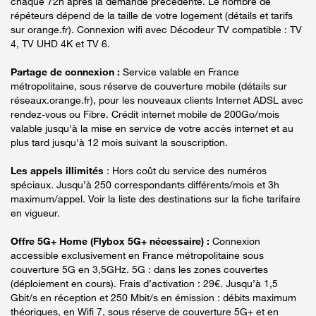
chaque 72h après la demande précédente. Le nombre de
répéteurs dépend de la taille de votre logement (détails et tarifs
sur orange.fr). Connexion wifi avec Décodeur TV compatible : TV
4, TV UHD 4K et TV 6.
Partage de connexion :
Service valable en France
métropolitaine, sous réserve de couverture mobile (détails sur
réseaux.orange.fr), pour les nouveaux clients Internet ADSL avec
rendez-vous ou Fibre. Crédit internet mobile de 200Go/mois
valable jusqu'à la mise en service de votre accès internet et au
plus tard jusqu'à 12 mois suivant la souscription.
Les appels illimités
: Hors coût du service des numéros
spéciaux. Jusqu’à 250 correspondants différents/mois et 3h
maximum/appel. Voir la liste des destinations sur la fiche tarifaire
en vigueur.
Offre 5G+ Home (Flybox 5G+ nécessaire) :
Connexion
accessible exclusivement en France métropolitaine sous
couverture 5G en 3,5GHz. 5G : dans les zones couvertes
(déploiement en cours). Frais d’activation : 29€. Jusqu’à 1,5
Gbit/s en réception et 250 Mbit/s en émission : débits maximum
théoriques, en Wifi 7, sous réserve de couverture 5G+ et en