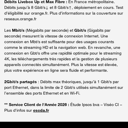
Débits Livebox Up et Max Fibre :
En France métropolitaine.
Débits jusqu’à 8 Gbit/s↓ et 8 Gbit/s↑, déploiement en cours. Test
d’éligibilité sur orange.fr. Plus d’informations sur la couverture sur
reseaux.orange.fr
Les
Mbit/s
(Mégabits par seconde) et
Gbit/s
(Gigabits par
seconde) mesurent la vitesse de connexion Internet. Une
connexion en Mbt/s est suffisante pour des usages courants
comme le streaming HD et la navigation web. En revanche, une
connexion en Gbt/s offre une rapidité optimale pour le streaming
4K, les téléchargements très rapides et la gestion de plusieurs
appareils connectés simultanément. Plus la vitesse est élevée,
plus votre expérience en ligne sera fluide et performante.
2Gbit/s partagés
: Débits max théoriques, jusqu’à 1 Gbit/s par
port Ethernet, dans la limite de 2 Gbit/s utilisés simultanément sur
l’ensemble des ports Ethernet et en Wi-Fi.
** Service Client de l'Année 2026 :
Étude Ipsos bva – Viséo CI –
Plus d'infos sur
escda.fr