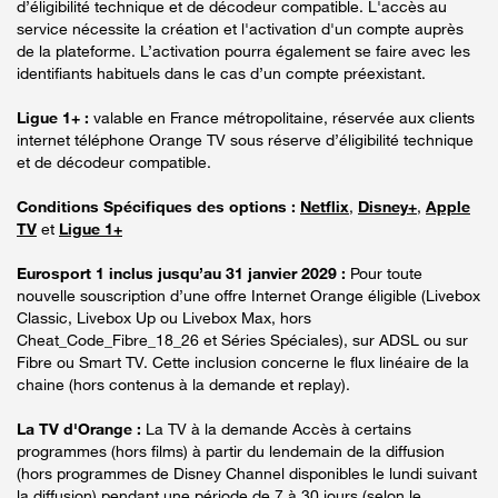
d’éligibilité technique et de décodeur compatible. L'accès au
service nécessite la création et l'activation d'un compte auprès
de la plateforme. L’activation pourra également se faire avec les
identifiants habituels dans le cas d’un compte préexistant.
Ligue 1+ :
valable en France métropolitaine, réservée aux clients
internet téléphone Orange TV sous réserve d’éligibilité technique
et de décodeur compatible.
Conditions Spécifiques des options :
Netflix
,
Disney+
,
Apple
TV
et
Ligue 1+
Eurosport 1 inclus jusqu’au 31 janvier 2029 :
Pour toute
nouvelle souscription d’une offre Internet Orange éligible (Livebox
Classic, Livebox Up ou Livebox Max, hors
Cheat_Code_Fibre_18_26 et Séries Spéciales), sur ADSL ou sur
Fibre ou Smart TV. Cette inclusion concerne le flux linéaire de la
chaine (hors contenus à la demande et replay).
La TV d'Orange :
La TV à la demande Accès à certains
programmes (hors films) à partir du lendemain de la diffusion
(hors programmes de Disney Channel disponibles le lundi suivant
la diffusion) pendant une période de 7 à 30 jours (selon le