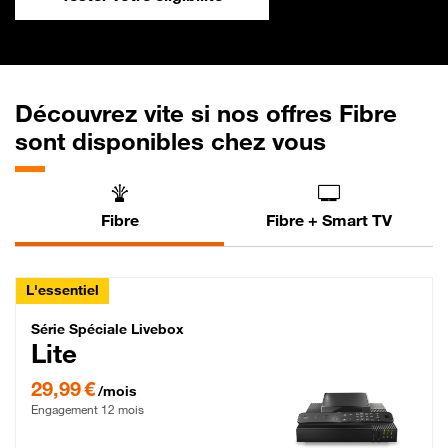
Découvrez vite si nos offres Fibre
sont disponibles chez vous
Fibre
Fibre + Smart TV
L'essentiel
Série Spéciale Livebox Lite Fibre
Série Spéciale Livebox
Lite
29,99 € par mois , Engagement 12 mois
29,99 €
/mois
Engagement 12 mois