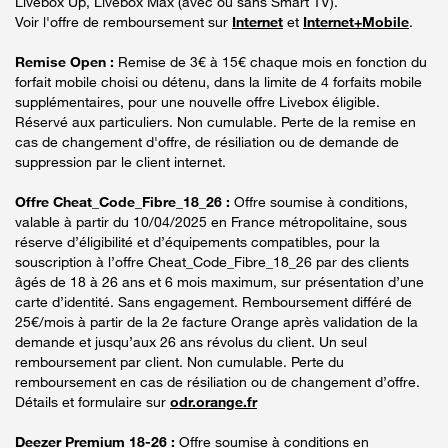
Livebox Up, Livebox Max (avec ou sans Smart TV).
Voir l'offre de remboursement sur
Internet
et
Internet+Mobile
.
Remise Open :
Remise de 3€ à 15€ chaque mois en fonction du
forfait mobile choisi ou détenu, dans la limite de 4 forfaits mobile
supplémentaires, pour une nouvelle offre Livebox éligible.
Réservé aux particuliers. Non cumulable. Perte de la remise en
cas de changement d'offre, de résiliation ou de demande de
suppression par le client internet.
Offre Cheat_Code_Fibre_18_26 :
Offre soumise à conditions,
valable à partir du 10/04/2025 en France métropolitaine, sous
réserve d’éligibilité et d’équipements compatibles, pour la
souscription à l’offre Cheat_Code_Fibre_18_26 par des clients
âgés de 18 à 26 ans et 6 mois maximum, sur présentation d’une
carte d’identité. Sans engagement. Remboursement différé de
25€/mois à partir de la 2e facture Orange après validation de la
demande et jusqu’aux 26 ans révolus du client. Un seul
remboursement par client. Non cumulable. Perte du
remboursement en cas de résiliation ou de changement d’offre.
Détails et formulaire sur
odr.orange.fr
Deezer Premium 18-26 :
Offre soumise à conditions en