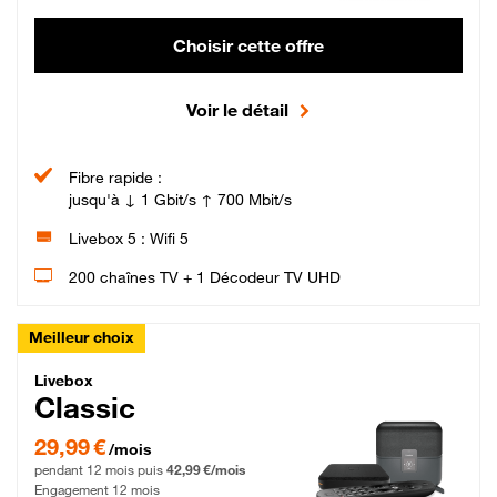
Choisir cette offre
Voir le détail
Fibre rapide :
jusqu'à ↓ 1 Gbit/s ↑ 700 Mbit/s
Livebox 5 : Wifi 5
200 chaînes TV + 1 Décodeur TV UHD
Meilleur choix
Livebox Classic Fibre
Livebox
Classic
29,99 € par mois pendant 12 mois puis 42,99 € par mois, Engagement 12 moi
29,99 €
/mois
pendant 12 mois puis
42,99 €/mois
Engagement 12 mois