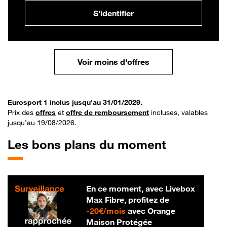
S'identifier
Voir moins d'offres
Eurosport 1 inclus jusqu'au 31/01/2029.
Prix des
offres
et
offre de remboursement
incluses, valables
jusqu’au 19/08/2026.
Les bons plans du moment
En ce moment, avec Livebox
Max Fibre, profitez de
20 € par mois
-
20€/mois
avec Orange
Maison Protégée