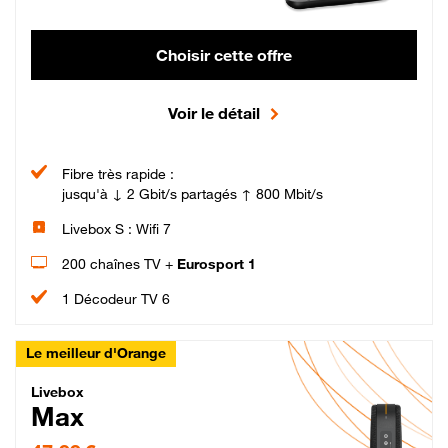
Choisir cette offre
Voir le détail
Fibre très rapide :
jusqu'à ↓ 2 Gbit/s partagés ↑ 800 Mbit/s
Livebox S : Wifi 7
200 chaînes TV +
Eurosport 1
1 Décodeur TV 6
Le meilleur d'Orange
Livebox Max Fibre
Livebox
Max
47,99 € par mois pendant 12 mois puis 57,99 € par mois, Engagement 12 moi