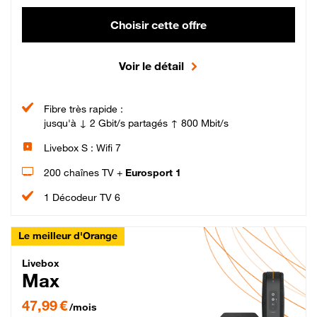
Choisir cette offre
Voir le détail
Fibre très rapide :
jusqu'à ↓ 2 Gbit/s partagés ↑ 800 Mbit/s
Livebox S : Wifi 7
200 chaînes TV +
Eurosport 1
1 Décodeur TV 6
Le meilleur d'Orange
Livebox Max Fibre
Livebox
Max
47,99 € par mois pendant 12 mois puis 57,99 € par mois, Engagement 12 moi
47,99 €
/mois