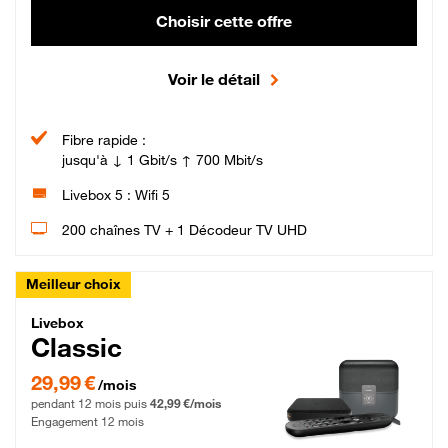
Choisir cette offre
Voir le détail
Fibre rapide :
jusqu'à ↓ 1 Gbit/s ↑ 700 Mbit/s
Livebox 5 : Wifi 5
200 chaînes TV + 1 Décodeur TV UHD
Meilleur choix
Livebox Classic Fibre
Livebox
Classic
29,99 € par mois pendant 12 mois puis 42,99 € par mois, Engagement 12 moi
29,99 €
/mois
pendant 12 mois puis
42,99 €/mois
Engagement 12 mois