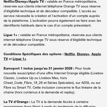
Netflix/Disney+/Apple TV :
valable en France métropolitaine,
réservée aux clients internet téléphone Orange TV sous réserve
d’éligibilité technique et de décodeur compatible. L'accès au
service nécessite la création et l'activation d'un compte auprès
de la plateforme. L’activation pourra également se faire avec les
identifiants habituels dans le cas d’un compte préexistant.
Ligue 1+ :
valable en France métropolitaine, réservée aux clients
internet téléphone Orange TV sous réserve d’éligibilité technique
et de décodeur compatible.
Conditions Spécifiques des options :
Netflix
,
Disney+
,
Apple
TV
et
Ligue 1+
Eurosport 1 inclus jusqu’au 31 janvier 2029 :
Pour toute
nouvelle souscription d’une offre Internet Orange éligible (Livebox
Classic, Livebox Up ou Livebox Max, hors
Cheat_Code_Fibre_18_26 et Séries Spéciales), sur ADSL ou sur
Fibre ou Smart TV. Cette inclusion concerne le flux linéaire de la
chaine (hors contenus à la demande et replay).
La TV d'Orange :
La TV à la demande Accès à certains
programmes (hors films) à partir du lendemain de la diffusion