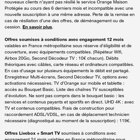
nouveaux clients n’ayant pas résilié le service Orange Maison
Protégée au cours des 6 derniers mois et incompatible avec une
nouvelle souscription à une même adresse. Perte de la remise en
cas de résiliation d’une des offres, de déménagement ou de
cession.
En savoir plus
.
Offres soumises à conditions avec engagement 12 mois
valables en France métropolitaine sous réserve d’éligibilité et de
couverture, avec équipements compatibles. (Répéteur Wifi,
Airbox 20Go, Second Décodeur TV : 10€ chacun). Débits
théoriques avec câbles, carte réseau et ordinateurs compatibles.
En cas d’usage sur plusieurs équipements le débit est partagé.
Enregistreur Multi-écrans, Second Décodeur TV, options avec
activations nécessaires. TV d’Orange sur mobile et tablette :
accès au Bouquet Basic. Liste des chaînes TV susceptibles
d’évolution. Ne sont pas compris dans le bouquet basic : les
services et contenus payants et sportifs en direct. UHD 4K : avec
TV et contenus compatibles. Frais de construction pour
raccordement ADSL/VDSL, en cas de déplacement technicien
nécessaire (diagnostiqué au moment de la souscription) : 119€.
Offres Livebox + Smart TV
soumises à conditions avec
engagement 24 mois valables en France métropolitaine sous