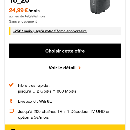
24,99 € par mois pendant 0 mois puis 49,99 € par mois, Sans engagement
24,99 €
/mois
au lieu de
49,99 €/mois
Sans engagement
25 € par mois
-
25€ / mois
jusqu'à votre 27ème anniversaire
Choisir cette offre
Voir le détail
Fibre très rapide :
jusqu'à ↓ 2 Gbit/s ↑ 800 Mbit/s
Livebox 6 : Wifi 6E
Jusqu’à 200 chaînes TV + 1 Décodeur TV UHD en
option à 5€/mois