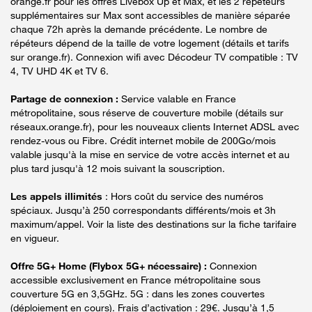
orange.fr pour les offres Livebox Up et Max, et les 2 répéteurs
supplémentaires sur Max sont accessibles de manière séparée
chaque 72h après la demande précédente. Le nombre de
répéteurs dépend de la taille de votre logement (détails et tarifs
sur orange.fr). Connexion wifi avec Décodeur TV compatible : TV
4, TV UHD 4K et TV 6.
Partage de connexion :
Service valable en France
métropolitaine, sous réserve de couverture mobile (détails sur
réseaux.orange.fr), pour les nouveaux clients Internet ADSL avec
rendez-vous ou Fibre. Crédit internet mobile de 200Go/mois
valable jusqu'à la mise en service de votre accès internet et au
plus tard jusqu'à 12 mois suivant la souscription.
Les appels illimités
: Hors coût du service des numéros
spéciaux. Jusqu’à 250 correspondants différents/mois et 3h
maximum/appel. Voir la liste des destinations sur la fiche tarifaire
en vigueur.
Offre 5G+ Home (Flybox 5G+ nécessaire) :
Connexion
accessible exclusivement en France métropolitaine sous
couverture 5G en 3,5GHz. 5G : dans les zones couvertes
(déploiement en cours). Frais d’activation : 29€. Jusqu’à 1,5