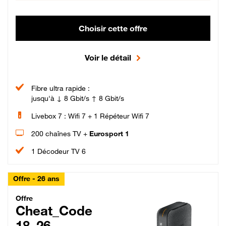
Choisir cette offre
Voir le détail
Fibre ultra rapide :
jusqu'à ↓ 8 Gbit/s ↑ 8 Gbit/s
Livebox 7 : Wifi 7 + 1 Répéteur Wifi 7
200 chaînes TV +
Eurosport 1
1 Décodeur TV 6
Offre - 26 ans
Cheat_Code Fibre_18_26
Offre
Cheat_Code
18_26