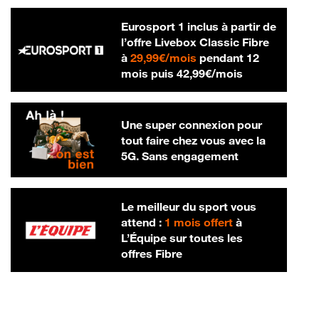
Eurosport 1 inclus à partir de
l’offre Livebox Classic Fibre
29,99 € par mois
à
29,99€/mois
pendant 12
42,99 € par m
mois puis
42,99€/mois
Une super connexion pour
tout faire chez vous avec la
5G. Sans engagement
Le meilleur du sport vous
attend :
1 mois offert
à
L’Équipe sur toutes les
offres Fibre