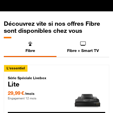
Découvrez vite si nos offres Fibre
sont disponibles chez vous
Fibre
Fibre + Smart TV
L'essentiel
Série Spéciale Livebox Lite Fibre
Série Spéciale Livebox
Lite
29,99 € par mois , Engagement 12 mois
29,99 €
/mois
Engagement 12 mois