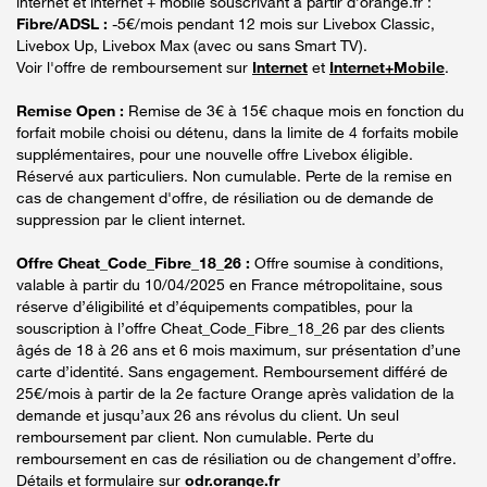
internet et internet + mobile souscrivant à partir d’orange.fr :
Fibre/ADSL :
-5€/mois pendant 12 mois sur Livebox Classic,
Livebox Up, Livebox Max (avec ou sans Smart TV).
Voir l'offre de remboursement sur
Internet
et
Internet+Mobile
.
Remise Open :
Remise de 3€ à 15€ chaque mois en fonction du
forfait mobile choisi ou détenu, dans la limite de 4 forfaits mobile
supplémentaires, pour une nouvelle offre Livebox éligible.
Réservé aux particuliers. Non cumulable. Perte de la remise en
cas de changement d'offre, de résiliation ou de demande de
suppression par le client internet.
Offre Cheat_Code_Fibre_18_26 :
Offre soumise à conditions,
valable à partir du 10/04/2025 en France métropolitaine, sous
réserve d’éligibilité et d’équipements compatibles, pour la
souscription à l’offre Cheat_Code_Fibre_18_26 par des clients
âgés de 18 à 26 ans et 6 mois maximum, sur présentation d’une
carte d’identité. Sans engagement. Remboursement différé de
25€/mois à partir de la 2e facture Orange après validation de la
demande et jusqu’aux 26 ans révolus du client. Un seul
remboursement par client. Non cumulable. Perte du
remboursement en cas de résiliation ou de changement d’offre.
Détails et formulaire sur
odr.orange.fr