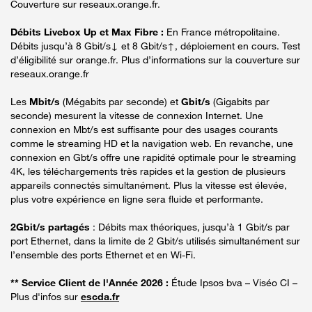
Couverture sur reseaux.orange.fr.
Débits Livebox Up et Max Fibre :
En France métropolitaine.
Débits jusqu’à 8 Gbit/s↓ et 8 Gbit/s↑, déploiement en cours. Test
d’éligibilité sur orange.fr. Plus d’informations sur la couverture sur
reseaux.orange.fr
Les
Mbit/s
(Mégabits par seconde) et
Gbit/s
(Gigabits par
seconde) mesurent la vitesse de connexion Internet. Une
connexion en Mbt/s est suffisante pour des usages courants
comme le streaming HD et la navigation web. En revanche, une
connexion en Gbt/s offre une rapidité optimale pour le streaming
4K, les téléchargements très rapides et la gestion de plusieurs
appareils connectés simultanément. Plus la vitesse est élevée,
plus votre expérience en ligne sera fluide et performante.
2Gbit/s partagés
: Débits max théoriques, jusqu’à 1 Gbit/s par
port Ethernet, dans la limite de 2 Gbit/s utilisés simultanément sur
l’ensemble des ports Ethernet et en Wi-Fi.
** Service Client de l'Année 2026 :
Étude Ipsos bva – Viséo CI –
Plus d'infos sur
escda.fr