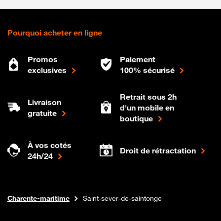
Pourquoi acheter en ligne
Promos
Paiement
exclusives
100% sécurisé
Retrait sous 2h
Livraison
d'un mobile en
gratuite
boutique
À vos cotés
Droit de rétractation
24h/24
Internet fibre
Boutique Orange
Nouvelle-aquitaine
Charente-maritime
Saint-sever-de-saintonge