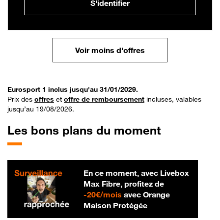
S'identifier
Voir moins d'offres
Eurosport 1 inclus jusqu'au 31/01/2029.
Prix des
offres
et
offre de remboursement
incluses, valables
jusqu’au 19/08/2026.
Les bons plans du moment
En ce moment, avec Livebox
Max Fibre, profitez de
20 € par mois
-
20€/mois
avec Orange
Maison Protégée