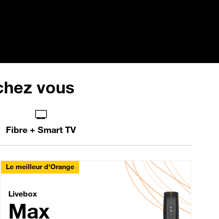
 chez vous
Fibre + Smart TV
Le meilleur d'Orange
Livebox Max Fibre
Livebox
Max