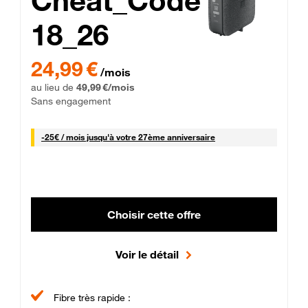
Cheat_Code
18_26
 Engagement 12 mois
24,99 € par mois pendant 0 mois puis 49,99 € par mois, Sans 
24,99 €
/mois
au lieu de
49,99 €/mois
Sans engagement
25 € par mois
-
25€ / mois
jusqu'à votre 27ème anniversaire
Choisir cette offre
Voir le détail
Fibre très rapide :