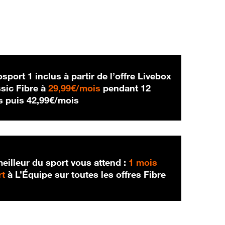
sport 1 inclus à partir de l’offre Livebox
29,99 € par mois
sic Fibre à
29,99€/mois
pendant 12
42,99 € par mois
s puis
42,99€/mois
eilleur du sport vous attend :
1 mois
rt
à L’Équipe sur toutes les offres Fibre