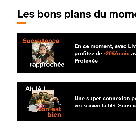
Les bons plans du mom
En ce moment, avec Liv
20
profitez de
-
20€/mois
av
Protégée
Une super connexion po
vous avec la 5G. Sans