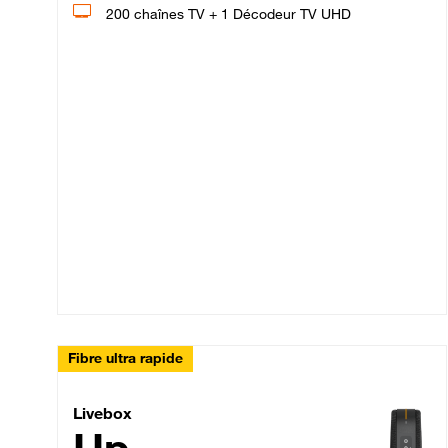
200 chaînes TV + 1 Décodeur TV UHD
Fibre ultra rapide
Livebox Up Fibre
Livebox