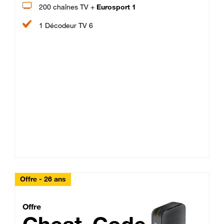
200 chaînes TV +
Eurosport 1
1 Décodeur TV 6
Offre - 26 ans
Cheat_Code Fibre_18_26
Offre