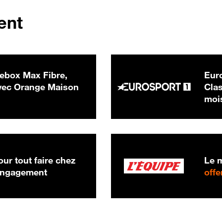
ent
ebox Max Fibre,
Euro
 € par mois
ec Orange Maison
Clas
moi
ur tout faire chez
Le m
 engagement
offe