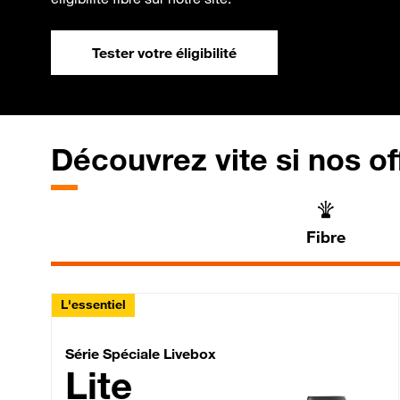
Tester votre éligibilité
Découvrez vite si nos of
Fibre
L'essentiel
Série Spéciale Livebox 
Série Spéciale Livebox
Lite