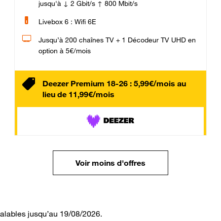
jusqu'à ↓ 2 Gbit/s ↑ 800 Mbit/s
Livebox 6 : Wifi 6E
Jusqu’à 200 chaînes TV + 1 Décodeur TV UHD en
option à 5€/mois
Deezer Premium 18-26 : 5,99€/mois au
lieu de 11,99€/mois
Voir moins d'offres
valables jusqu’au 19/08/2026.