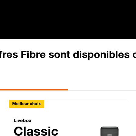
fres Fibre sont disponibles
Meilleur choix
Lite Fibre
Livebox Classic Fibre
Livebox
Classic