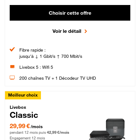
Choisir cette offre
Voir le détail
Fibre rapide :
jusqu'à ↓ 1 Gbit/s ↑ 700 Mbit/s
Livebox 5 : Wifi 5
200 chaînes TV + 1 Décodeur TV UHD
Meilleur choix
Livebox Classic Fibre
Livebox
Classic
29,99 € par mois pendant 12 mois puis 42,99 € par mois, Engagement 12 moi
29,99 €
/mois
pendant 12 mois puis
42,99 €/mois
Engagement 12 mois