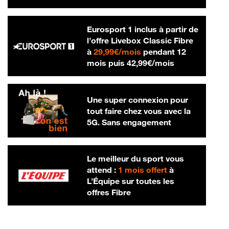
Eurosport 1 inclus à partir de
l’offre Livebox Classic Fibre
29,99 € par mois
à
29,99€/mois
pendant 12
42,99 € par m
mois puis
42,99€/mois
Une super connexion pour
tout faire chez vous avec la
5G. Sans engagement
Le meilleur du sport vous
attend :
1 mois offert
à
L’Équipe sur toutes les
offres Fibre