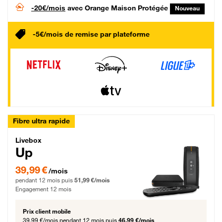
-20€/mois
avec Orange Maison Protégée
Nouveau
-5€/mois de remise par plateforme
Fibre ultra rapide
Livebox Up Fibre
Livebox
Up
39,99 € par mois pendant 12 mois puis 51,99 € par mois, Engagement 12 moi
39,99 €
/mois
pendant 12 mois puis
51,99 €/mois
Engagement 12 mois
Prix client mobile
39,99 €/mois
pendant 12 mois puis
46,99 €/mois