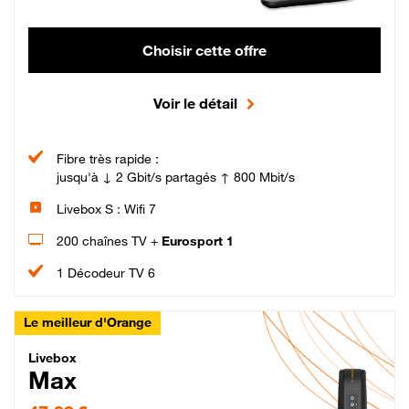
Choisir cette offre
Voir le détail
Fibre très rapide :
jusqu'à ↓ 2 Gbit/s partagés ↑ 800 Mbit/s
Livebox S : Wifi 7
200 chaînes TV +
Eurosport 1
1 Décodeur TV 6
Le meilleur d'Orange
Livebox Max Fibre
Livebox
Max
47,99 € par mois pendant 12 mois puis 57,99 € par mois, Engagement 12 moi