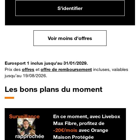
S'identifier
Voir moins d'offres
Eurosport 1 inclus jusqu'au 31/01/2029.
Prix des
offres
et
offre de remboursement
incluses, valables
jusqu’au 19/08/2026.
Les bons plans du moment
En ce moment, avec Livebox
Max Fibre, profitez de
20 € par mois
-
20€/mois
avec Orange
Maison Protégée