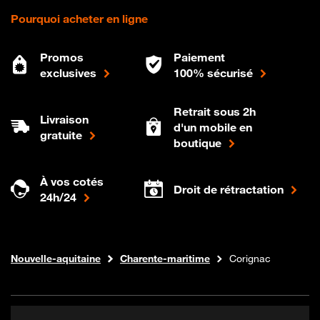
Pourquoi acheter en ligne
Promos
Paiement
exclusives
100% sécurisé
Retrait sous 2h
Livraison
d'un mobile en
gratuite
boutique
À vos cotés
Droit de rétractation
24h/24
Internet fibre
Boutique Orange
Nouvelle-aquitaine
Charente-maritime
Corignac