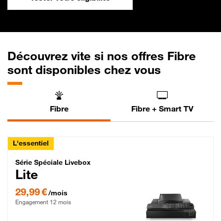
Découvrez vite si nos offres Fibre
sont disponibles chez vous
Fibre
Fibre + Smart TV
L'essentiel
Série Spéciale Livebox Lite Fibre
Série Spéciale Livebox
Lite
29,99 € par mois , Engagement 12 mois
29,99 €
/mois
Engagement 12 mois