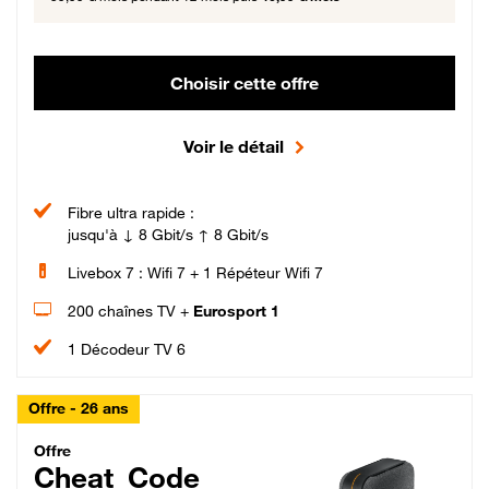
Choisir cette offre
Voir le détail
Fibre ultra rapide :
jusqu'à ↓ 8 Gbit/s ↑ 8 Gbit/s
Livebox 7 : Wifi 7 + 1 Répéteur Wifi 7
200 chaînes TV +
Eurosport 1
1 Décodeur TV 6
Offre - 26 ans
Cheat_Code Fibre_18_26
Offre
Cheat_Code