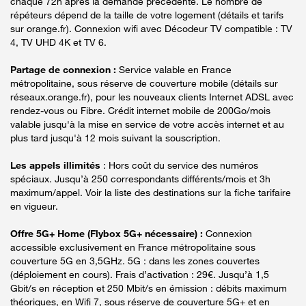
chaque 72h après la demande précédente. Le nombre de
répéteurs dépend de la taille de votre logement (détails et tarifs
sur orange.fr). Connexion wifi avec Décodeur TV compatible : TV
4, TV UHD 4K et TV 6.
Partage de connexion :
Service valable en France
métropolitaine, sous réserve de couverture mobile (détails sur
réseaux.orange.fr), pour les nouveaux clients Internet ADSL avec
rendez-vous ou Fibre. Crédit internet mobile de 200Go/mois
valable jusqu'à la mise en service de votre accès internet et au
plus tard jusqu'à 12 mois suivant la souscription.
Les appels illimités
: Hors coût du service des numéros
spéciaux. Jusqu’à 250 correspondants différents/mois et 3h
maximum/appel. Voir la liste des destinations sur la fiche tarifaire
en vigueur.
Offre 5G+ Home (Flybox 5G+ nécessaire) :
Connexion
accessible exclusivement en France métropolitaine sous
couverture 5G en 3,5GHz. 5G : dans les zones couvertes
(déploiement en cours). Frais d’activation : 29€. Jusqu’à 1,5
Gbit/s en réception et 250 Mbit/s en émission : débits maximum
théoriques, en Wifi 7, sous réserve de couverture 5G+ et en