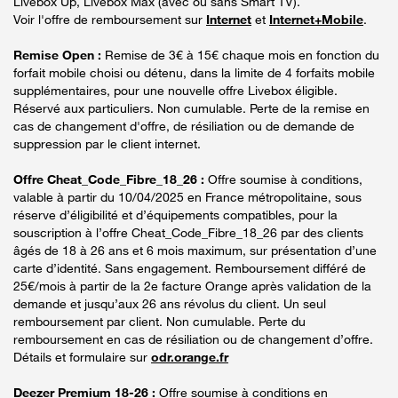
Livebox Up, Livebox Max (avec ou sans Smart TV).
Voir l'offre de remboursement sur
Internet
et
Internet+Mobile
.
Remise Open :
Remise de 3€ à 15€ chaque mois en fonction du
forfait mobile choisi ou détenu, dans la limite de 4 forfaits mobile
supplémentaires, pour une nouvelle offre Livebox éligible.
Réservé aux particuliers. Non cumulable. Perte de la remise en
cas de changement d'offre, de résiliation ou de demande de
suppression par le client internet.
Offre Cheat_Code_Fibre_18_26 :
Offre soumise à conditions,
valable à partir du 10/04/2025 en France métropolitaine, sous
réserve d’éligibilité et d’équipements compatibles, pour la
souscription à l’offre Cheat_Code_Fibre_18_26 par des clients
âgés de 18 à 26 ans et 6 mois maximum, sur présentation d’une
carte d’identité. Sans engagement. Remboursement différé de
25€/mois à partir de la 2e facture Orange après validation de la
demande et jusqu’aux 26 ans révolus du client. Un seul
remboursement par client. Non cumulable. Perte du
remboursement en cas de résiliation ou de changement d’offre.
Détails et formulaire sur
odr.orange.fr
Deezer Premium 18-26 :
Offre soumise à conditions en