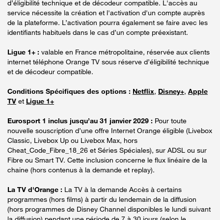
d’éligibilité technique et de décodeur compatible. L'accès au
service nécessite la création et l'activation d'un compte auprès
de la plateforme. L’activation pourra également se faire avec les
identifiants habituels dans le cas d’un compte préexistant.
Ligue 1+ :
valable en France métropolitaine, réservée aux clients
internet téléphone Orange TV sous réserve d’éligibilité technique
et de décodeur compatible.
Conditions Spécifiques des options :
Netflix
,
Disney+
,
Apple
TV
et
Ligue 1+
Eurosport 1 inclus jusqu’au 31 janvier 2029 :
Pour toute
nouvelle souscription d’une offre Internet Orange éligible (Livebox
Classic, Livebox Up ou Livebox Max, hors
Cheat_Code_Fibre_18_26 et Séries Spéciales), sur ADSL ou sur
Fibre ou Smart TV. Cette inclusion concerne le flux linéaire de la
chaine (hors contenus à la demande et replay).
La TV d'Orange :
La TV à la demande Accès à certains
programmes (hors films) à partir du lendemain de la diffusion
(hors programmes de Disney Channel disponibles le lundi suivant
la diffusion) pendant une période de 7 à 30 jours (selon le