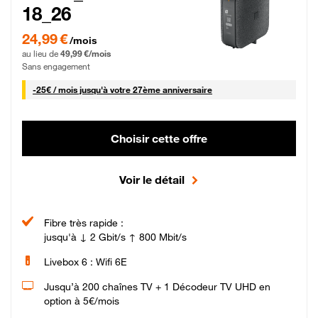
18_26
24,99 € par mois pendant 0 mois puis 49,99 € par mois, Sans engagement
24,99 €
/mois
au lieu de
49,99 €/mois
Sans engagement
25 € par mois
-
25€ / mois
jusqu'à votre 27ème anniversaire
Choisir cette offre
Voir le détail
Fibre très rapide :
jusqu'à ↓ 2 Gbit/s ↑ 800 Mbit/s
Livebox 6 : Wifi 6E
Jusqu’à 200 chaînes TV + 1 Décodeur TV UHD en
option à 5€/mois