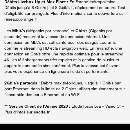
Débits Livebox Up et Max Fibre :
En France métropolitaine.
Débits jusqu’à 8 Gbit/s↓ et 8 Gbit/s↑, déploiement en cours. Test
d’éligibilité sur orange.fr. Plus d’informations sur la couverture sur
reseaux.orange.fr
Les
Mbit/s
(Mégabits par seconde) et
Gbit/s
(Gigabits par
seconde) mesurent la vitesse de connexion Internet. Une
connexion en Mbt/s est suffisante pour des usages courants
comme le streaming HD et la navigation web. En revanche, une
connexion en Gbt/s offre une rapidité optimale pour le streaming
4K, les téléchargements très rapides et la gestion de plusieurs
appareils connectés simultanément. Plus la vitesse est élevée,
plus votre expérience en ligne sera fluide et performante.
2Gbit/s partagés
: Débits max théoriques, jusqu’à 1 Gbit/s par
port Ethernet, dans la limite de 2 Gbit/s utilisés simultanément sur
l’ensemble des ports Ethernet et en Wi-Fi.
** Service Client de l'Année 2026 :
Étude Ipsos bva – Viséo CI –
Plus d'infos sur
escda.fr