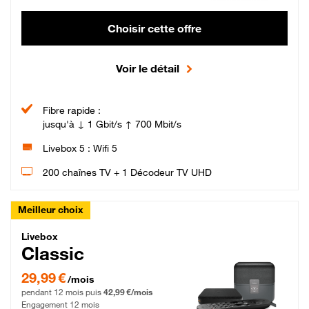
Choisir cette offre
Voir le détail
Fibre rapide :
jusqu'à ↓ 1 Gbit/s ↑ 700 Mbit/s
Livebox 5 : Wifi 5
200 chaînes TV + 1 Décodeur TV UHD
Meilleur choix
Livebox Classic Fibre
Livebox
Classic
29,99 € par mois pendant 12 mois puis 42,99 € par mois, Engagement 12 moi
29,99 €
/mois
pendant 12 mois puis
42,99 €/mois
Engagement 12 mois