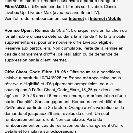
internet et internet + mobile souscrivant à partir d’orange.fr :
Fibre/ADSL :
-5€/mois pendant 12 mois sur Livebox Classic,
Livebox Up, Livebox Max (avec ou sans Smart TV).
Voir l'offre de remboursement sur
Internet
et
Internet+Mobile
.
Remise Open :
Remise de 3€ à 15€ chaque mois en fonction du
forfait mobile choisi ou détenu, dans la limite de 4 forfaits mobile
supplémentaires, pour une nouvelle offre Livebox éligible.
Réservé aux particuliers. Non cumulable. Perte de la remise en
cas de changement d'offre, de résiliation ou de demande de
suppression par le client internet.
Offre Cheat_Code_Fibre_18_26 :
Offre soumise à conditions,
valable à partir du 10/04/2025 en France métropolitaine, sous
réserve d’éligibilité et d’équipements compatibles, pour la
souscription à l’offre Cheat_Code_Fibre_18_26 par des clients
âgés de 18 à 26 ans et 6 mois maximum, sur présentation d’une
carte d’identité. Sans engagement. Remboursement différé de
25€/mois à partir de la 2e facture Orange après validation de la
demande et jusqu’aux 26 ans révolus du client. Un seul
remboursement par client. Non cumulable. Perte du
remboursement en cas de résiliation ou de changement d’offre.
Détails et formulaire sur
odr.orange.fr