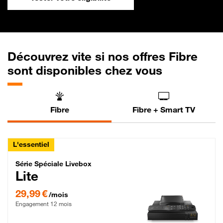
Découvrez vite si nos offres Fibre
sont disponibles chez vous
Fibre
Fibre + Smart TV
L'essentiel
Série Spéciale Livebox Lite Fibre
Série Spéciale Livebox
Lite
29,99 € par mois , Engagement 12 mois
29,99 €
/mois
Engagement 12 mois