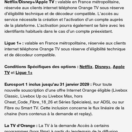
Netflix/Disney+/Apple TV :
valable en France métropolitaine,
réservée aux clients internet téléphone Orange TV sous réserve
d’éligibilité technique et de décodeur compatible. L'accès au
service nécessite la création et l'activation d'un compte auprès
de la plateforme. L’activation pourra également se faire avec les
identifiants habituels dans le cas d’un compte préexistant.
Ligue 1+ :
valable en France métropolitaine, réservée aux clients
internet téléphone Orange TV sous réserve d’éligibilité technique
et de décodeur compatible.
Conditions Spécifiques des options :
Netflix
,
Disney+
,
Apple
TV
et
Ligue 1+
Eurosport 1 inclus jusqu’au 31 janvier 2029 :
Pour toute
nouvelle souscription d’une offre Internet Orange éligible (Livebox
Classic, Livebox Up ou Livebox Max, hors
Cheat_Code_Fibre_18_26 et Séries Spéciales), sur ADSL ou sur
Fibre ou Smart TV. Cette inclusion concerne le flux linéaire de la
chaine (hors contenus à la demande et replay).
La TV d'Orange :
La TV à la demande Accès à certains
programmes (hors films) à partir du lendemain de la diffusion