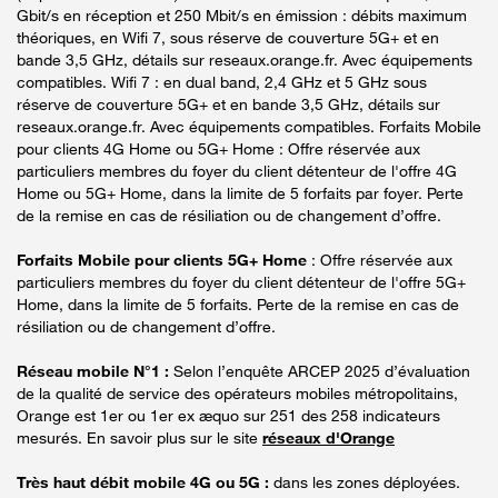
Gbit/s en réception et 250 Mbit/s en émission : débits maximum
théoriques, en Wifi 7, sous réserve de couverture 5G+ et en
bande 3,5 GHz, détails sur reseaux.orange.fr. Avec équipements
compatibles. Wifi 7 : en dual band, 2,4 GHz et 5 GHz sous
réserve de couverture 5G+ et en bande 3,5 GHz, détails sur
reseaux.orange.fr. Avec équipements compatibles. Forfaits Mobile
pour clients 4G Home ou 5G+ Home : Offre réservée aux
particuliers membres du foyer du client détenteur de l'offre 4G
Home ou 5G+ Home, dans la limite de 5 forfaits par foyer. Perte
de la remise en cas de résiliation ou de changement d’offre.
Forfaits Mobile pour clients 5G+ Home
: Offre réservée aux
particuliers membres du foyer du client détenteur de l'offre 5G+
Home, dans la limite de 5 forfaits. Perte de la remise en cas de
résiliation ou de changement d’offre.
Réseau mobile N°1 :
Selon l’enquête ARCEP 2025 d’évaluation
de la qualité de service des opérateurs mobiles métropolitains,
Orange est 1er ou 1er ex æquo sur 251 des 258 indicateurs
mesurés. En savoir plus sur le site
réseaux d'Orange
Très haut débit mobile 4G ou 5G :
dans les zones déployées.