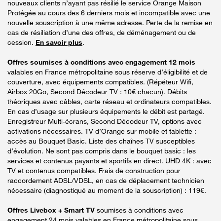
nouveaux clients n’ayant pas résilié le service Orange Maison
Protégée au cours des 6 derniers mois et incompatible avec une
nouvelle souscription à une même adresse. Perte de la remise en
cas de résiliation d’une des offres, de déménagement ou de
cession.
En savoir plus
.
Offres soumises à conditions avec engagement 12 mois
valables en France métropolitaine sous réserve d’éligibilité et de
couverture, avec équipements compatibles. (Répéteur Wifi,
Airbox 20Go, Second Décodeur TV : 10€ chacun). Débits
théoriques avec câbles, carte réseau et ordinateurs compatibles.
En cas d’usage sur plusieurs équipements le débit est partagé.
Enregistreur Multi-écrans, Second Décodeur TV, options avec
activations nécessaires. TV d’Orange sur mobile et tablette :
accès au Bouquet Basic. Liste des chaînes TV susceptibles
d’évolution. Ne sont pas compris dans le bouquet basic : les
services et contenus payants et sportifs en direct. UHD 4K : avec
TV et contenus compatibles. Frais de construction pour
raccordement ADSL/VDSL, en cas de déplacement technicien
nécessaire (diagnostiqué au moment de la souscription) : 119€.
Offres Livebox + Smart TV
soumises à conditions avec
engagement 24 mois valables en France métropolitaine sous