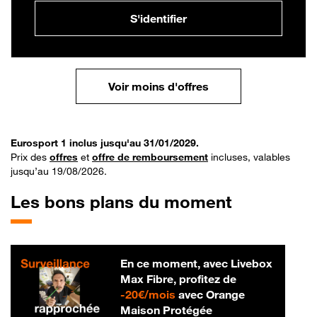
S'identifier
Voir moins d'offres
Eurosport 1 inclus jusqu'au 31/01/2029.
Prix des
offres
et
offre de remboursement
incluses, valables
jusqu’au 19/08/2026.
Les bons plans du moment
En ce moment, avec Livebox
Max Fibre, profitez de
20 € par mois
-
20€/mois
avec Orange
Maison Protégée