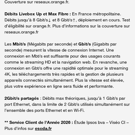
Couverture sur reseaux.orange.fr.
Débits Livebox Up et Max Fibre :
En France métropolitaine.
Débits jusqu’à 8 Gbit/s↓ et 8 Gbit/s↑, déploiement en cours. Test
d’éligibilité sur orange.fr. Plus d’informations sur la couverture sur
reseaux.orange.fr
Les
Mbit/s
(Mégabits par seconde) et
Gbit/s
(Gigabits par
seconde) mesurent la vitesse de connexion Internet. Une
connexion en Mbt/s est suffisante pour des usages courants
comme le streaming HD et la navigation web. En revanche, une
connexion en Gbt/s offre une rapidité optimale pour le streaming
4K, les téléchargements très rapides et la gestion de plusieurs
appareils connectés simultanément. Plus la vitesse est élevée,
plus votre expérience en ligne sera fluide et performante.
2Gbit/s partagés
: Débits max théoriques, jusqu’à 1 Gbit/s par
port Ethernet, dans la limite de 2 Gbit/s utilisés simultanément sur
l’ensemble des ports Ethernet et en Wi-Fi.
** Service Client de l'Année 2026 :
Étude Ipsos bva – Viséo CI –
Plus d'infos sur
escda.fr