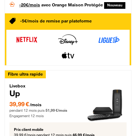
-20€/mois
avec Orange Maison Protégée
Nouveau
-5€/mois de remise par plateforme
Fibre ultra rapide
Livebox Up Fibre
Livebox
Up
39,99 € par mois pendant 12 mois puis 51,99 € par mois, Engagement 12 moi
39,99 €
/mois
pendant 12 mois puis
51,99 €/mois
Engagement 12 mois
Prix client mobile
39,99 €/mois
pendant 12 mois puis
46,99 €/mois