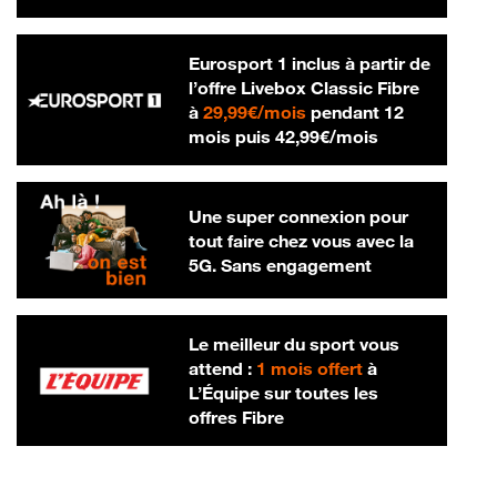
Eurosport 1 inclus à partir de
l’offre Livebox Classic Fibre
29,99 € par mois
à
29,99€/mois
pendant 12
42,99 € par m
mois puis
42,99€/mois
Une super connexion pour
tout faire chez vous avec la
5G. Sans engagement
Le meilleur du sport vous
attend :
1 mois offert
à
L’Équipe sur toutes les
offres Fibre