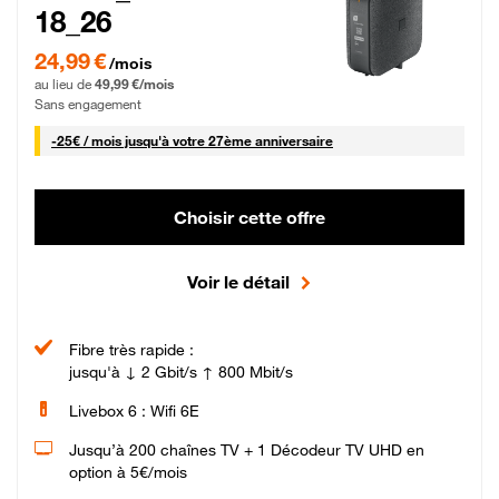
18_26
24,99 € par mois pendant 0 mois puis 49,99 € par mois, Sans engagement
24,99 €
/mois
au lieu de
49,99 €/mois
Sans engagement
25 € par mois
-
25€ / mois
jusqu'à votre 27ème anniversaire
Choisir cette offre
Voir le détail
Fibre très rapide :
jusqu'à ↓ 2 Gbit/s ↑ 800 Mbit/s
Livebox 6 : Wifi 6E
Jusqu’à 200 chaînes TV + 1 Décodeur TV UHD en
option à 5€/mois