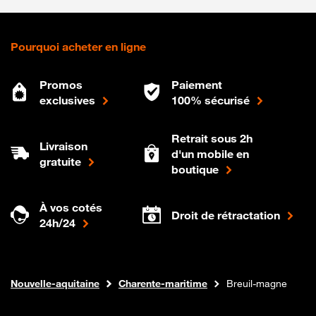
Pourquoi acheter en ligne
Promos
Paiement
exclusives
100% sécurisé
Retrait sous 2h
Livraison
d'un mobile en
gratuite
boutique
À vos cotés
Droit de rétractation
24h/24
Internet fibre
Boutique Orange
Nouvelle-aquitaine
Charente-maritime
Breuil-magne