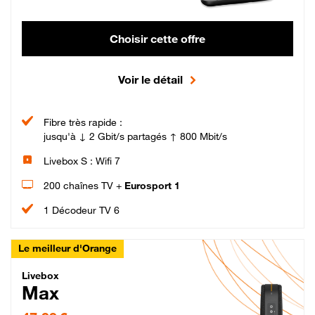
Choisir cette offre
Voir le détail
Fibre très rapide :
jusqu'à ↓ 2 Gbit/s partagés ↑ 800 Mbit/s
Livebox S : Wifi 7
200 chaînes TV +
Eurosport 1
1 Décodeur TV 6
Le meilleur d'Orange
Livebox Max Fibre
Livebox
Max
47,99 € par mois pendant 12 mois puis 57,99 € par mois, Engagement 12 moi