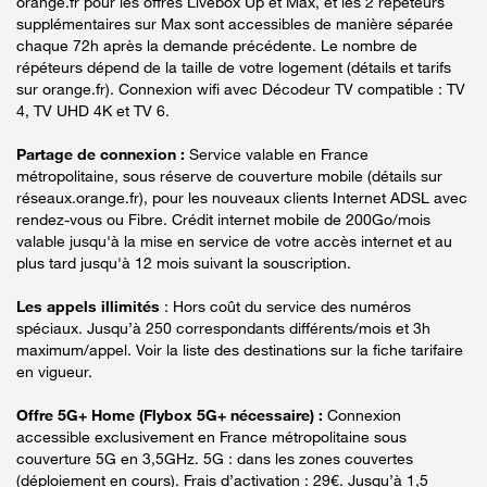
orange.fr pour les offres Livebox Up et Max, et les 2 répéteurs
supplémentaires sur Max sont accessibles de manière séparée
chaque 72h après la demande précédente. Le nombre de
répéteurs dépend de la taille de votre logement (détails et tarifs
sur orange.fr). Connexion wifi avec Décodeur TV compatible : TV
4, TV UHD 4K et TV 6.
Partage de connexion :
Service valable en France
métropolitaine, sous réserve de couverture mobile (détails sur
réseaux.orange.fr), pour les nouveaux clients Internet ADSL avec
rendez-vous ou Fibre. Crédit internet mobile de 200Go/mois
valable jusqu'à la mise en service de votre accès internet et au
plus tard jusqu'à 12 mois suivant la souscription.
Les appels illimités
: Hors coût du service des numéros
spéciaux. Jusqu’à 250 correspondants différents/mois et 3h
maximum/appel. Voir la liste des destinations sur la fiche tarifaire
en vigueur.
Offre 5G+ Home (Flybox 5G+ nécessaire) :
Connexion
accessible exclusivement en France métropolitaine sous
couverture 5G en 3,5GHz. 5G : dans les zones couvertes
(déploiement en cours). Frais d’activation : 29€. Jusqu’à 1,5