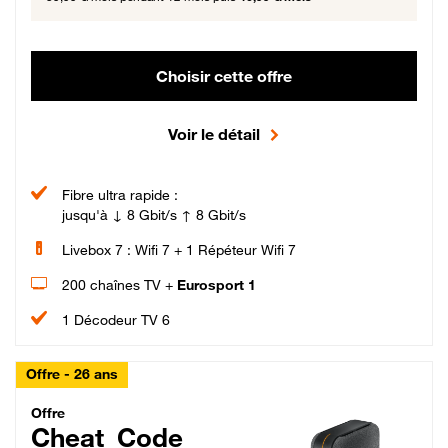
Choisir cette offre
Voir le détail
Fibre ultra rapide :
jusqu'à ↓ 8 Gbit/s ↑ 8 Gbit/s
Livebox 7 : Wifi 7 + 1 Répéteur Wifi 7
200 chaînes TV +
Eurosport 1
1 Décodeur TV 6
Offre - 26 ans
Cheat_Code Fibre_18_26
Offre
Cheat_Code