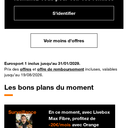
S'identifier
Voir moins d'offres
Eurosport 1 inclus jusqu'au 31/01/2029.
Prix des
offres
et
offre de remboursement
incluses, valables
jusqu’au 19/08/2026.
Les bons plans du moment
En ce moment, avec Livebox
Max Fibre, profitez de
20 € par mois
-
20€/mois
avec Orange