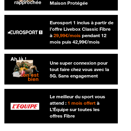
Maison Protégée
Eurosport 1 inclus à partir de
l’offre Livebox Classic Fibre
29,99 € par mois
à
29,99€/mois
pendant 12
42,99 € par m
mois puis
42,99€/mois
Une super connexion pour
tout faire chez vous avec la
5G. Sans engagement
Le meilleur du sport vous
attend :
1 mois offert
à
L’Équipe sur toutes les
offres Fibre