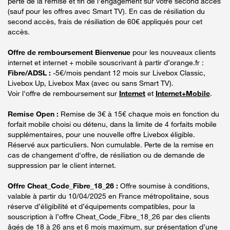
perte de la remise et fin de l’engagement sur votre second accès
(sauf pour les offres avec Smart TV). En cas de résiliation du
second accès, frais de résiliation de 60€ appliqués pour cet
accès.
Offre de remboursement Bienvenue
pour les nouveaux clients
internet et internet + mobile souscrivant à partir d’orange.fr :
Fibre/ADSL :
-5€/mois pendant 12 mois sur Livebox Classic,
Livebox Up, Livebox Max (avec ou sans Smart TV).
Voir l'offre de remboursement sur
Internet
et
Internet+Mobile
.
Remise Open :
Remise de 3€ à 15€ chaque mois en fonction du
forfait mobile choisi ou détenu, dans la limite de 4 forfaits mobile
supplémentaires, pour une nouvelle offre Livebox éligible.
Réservé aux particuliers. Non cumulable. Perte de la remise en
cas de changement d'offre, de résiliation ou de demande de
suppression par le client internet.
Offre Cheat_Code_Fibre_18_26 :
Offre soumise à conditions,
valable à partir du 10/04/2025 en France métropolitaine, sous
réserve d’éligibilité et d’équipements compatibles, pour la
souscription à l’offre Cheat_Code_Fibre_18_26 par des clients
âgés de 18 à 26 ans et 6 mois maximum, sur présentation d’une