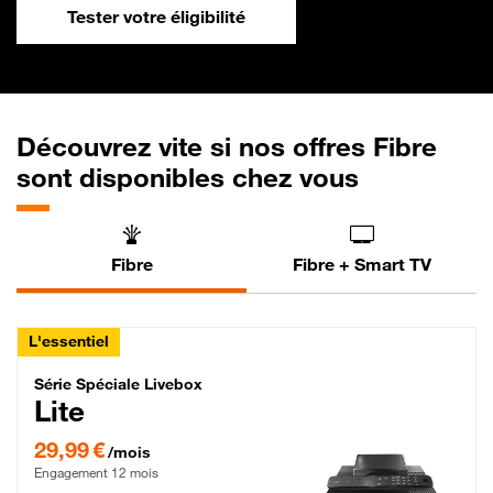
Tester votre éligibilité
Découvrez vite si nos offres Fibre
sont disponibles chez vous
Fibre
Fibre + Smart TV
L'essentiel
Série Spéciale Livebox Lite Fibre
Série Spéciale Livebox
Lite
29,99 € par mois , Engagement 12 mois
29,99 €
/mois
Engagement 12 mois