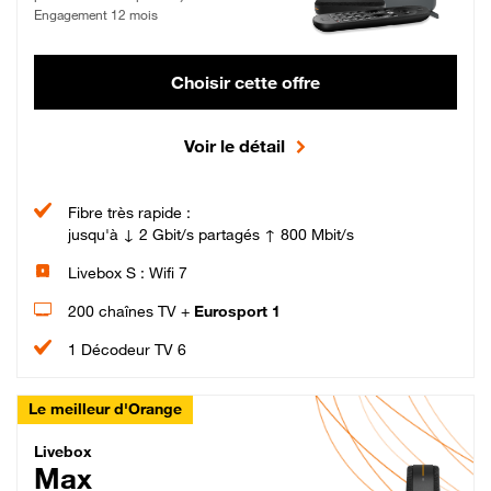
Engagement 12 mois
Choisir cette offre
Voir le détail
Fibre très rapide :
jusqu'à ↓ 2 Gbit/s partagés ↑ 800 Mbit/s
Livebox S : Wifi 7
200 chaînes TV +
Eurosport 1
1 Décodeur TV 6
Le meilleur d'Orange
Livebox Max Fibre
Livebox
Max