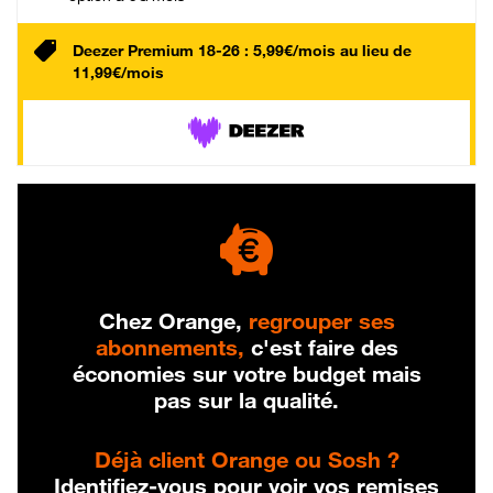
Deezer Premium 18-26 : 5,99€/mois au lieu de
11,99€/mois
Chez Orange,
regrouper ses
abonnements,
c'est faire des
économies sur votre budget mais
pas sur la qualité.
Déjà client Orange ou Sosh ?
Identifiez-vous pour voir vos remises