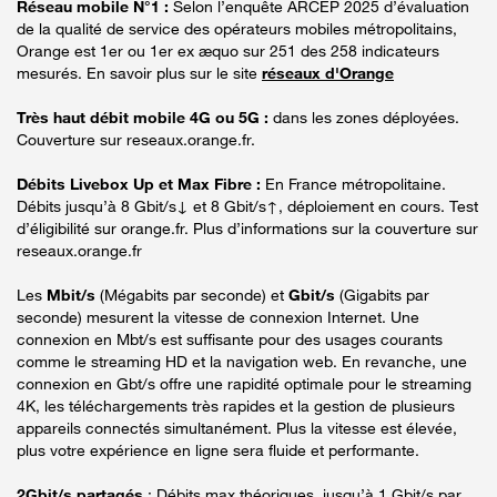
Réseau mobile N°1 :
Selon l’enquête ARCEP 2025 d’évaluation
de la qualité de service des opérateurs mobiles métropolitains,
Orange est 1er ou 1er ex æquo sur 251 des 258 indicateurs
mesurés. En savoir plus sur le site
réseaux d'Orange
Très haut débit mobile 4G ou 5G :
dans les zones déployées.
Couverture sur reseaux.orange.fr.
Débits Livebox Up et Max Fibre :
En France métropolitaine.
Débits jusqu’à 8 Gbit/s↓ et 8 Gbit/s↑, déploiement en cours. Test
d’éligibilité sur orange.fr. Plus d’informations sur la couverture sur
reseaux.orange.fr
Les
Mbit/s
(Mégabits par seconde) et
Gbit/s
(Gigabits par
seconde) mesurent la vitesse de connexion Internet. Une
connexion en Mbt/s est suffisante pour des usages courants
comme le streaming HD et la navigation web. En revanche, une
connexion en Gbt/s offre une rapidité optimale pour le streaming
4K, les téléchargements très rapides et la gestion de plusieurs
appareils connectés simultanément. Plus la vitesse est élevée,
plus votre expérience en ligne sera fluide et performante.
2Gbit/s partagés
: Débits max théoriques, jusqu’à 1 Gbit/s par