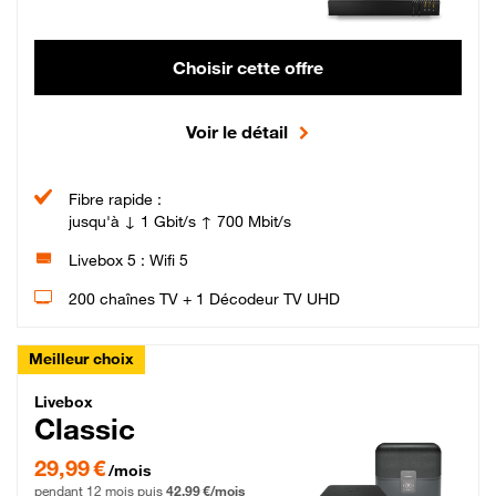
Choisir cette offre
Voir le détail
Fibre rapide :
jusqu'à ↓ 1 Gbit/s ↑ 700 Mbit/s
Livebox 5 : Wifi 5
200 chaînes TV + 1 Décodeur TV UHD
Meilleur choix
Livebox Classic Fibre
Livebox
Classic
29,99 € par mois pendant 12 mois puis 42,99 € par mois, Engagement 12 moi
29,99 €
/mois
pendant 12 mois puis
42,99 €/mois