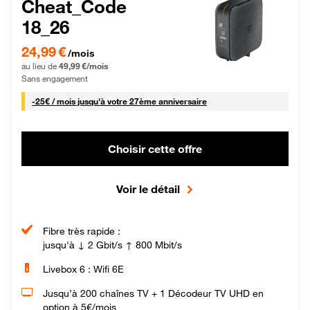
Cheat_Code
18_26
24,99 € par mois pendant 0 mois puis 49,99 € par mois, Sans engagement
24,99 €
/mois
au lieu de
49,99 €/mois
Sans engagement
25 € par mois
-
25€ / mois
jusqu'à votre 27ème anniversaire
Choisir cette offre
Voir le détail
Fibre très rapide :
jusqu'à ↓ 2 Gbit/s ↑ 800 Mbit/s
Livebox 6 : Wifi 6E
Jusqu’à 200 chaînes TV + 1 Décodeur TV UHD en
option à 5€/mois