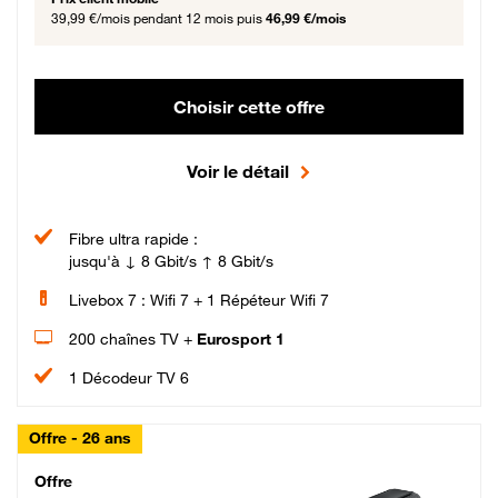
39,99 €/mois
pendant 12 mois puis
46,99 €/mois
Choisir cette offre
Voir le détail
Fibre ultra rapide :
jusqu'à ↓ 8 Gbit/s ↑ 8 Gbit/s
Livebox 7 : Wifi 7 + 1 Répéteur Wifi 7
200 chaînes TV +
Eurosport 1
1 Décodeur TV 6
Offre - 26 ans
Cheat_Code Fibre_18_26
Offre