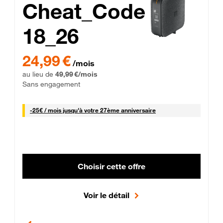
Cheat_Code
18_26
 Engagement 12 mois
24,99 € par mois pendant 0 mois puis 49,99 € par mois, Sans 
24,99 €
/mois
au lieu de
49,99 €/mois
Sans engagement
25 € par mois
-
25€ / mois
jusqu'à votre 27ème anniversaire
Choisir cette offre
Voir le détail