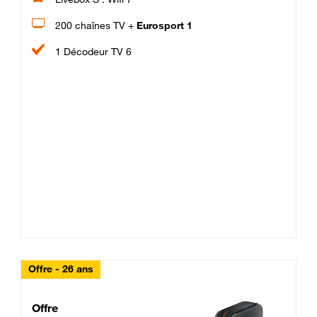
200 chaînes TV +
Eurosport 1
1 Décodeur TV 6
Offre - 26 ans
Cheat_Code Fibre_18_26
Offre