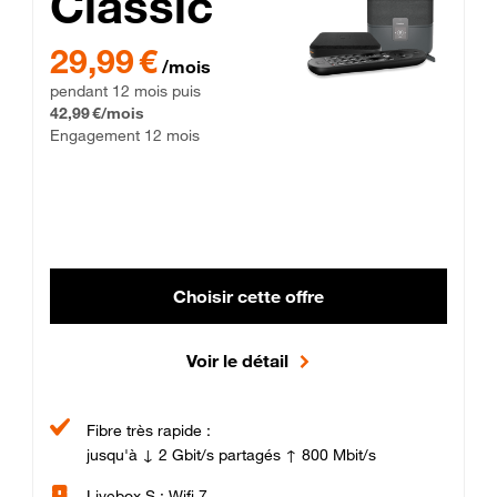
Classic
29,99 € par mois pendant 12 mois puis 42,99 € par mois, Enga
29,99 €
/mois
pendant 12 mois puis
42,99 €/mois
Engagement 12 mois
Choisir cette offre
Voir le détail
Fibre très rapide :
jusqu'à ↓ 2 Gbit/s partagés ↑ 800 Mbit/s
Livebox S : Wifi 7