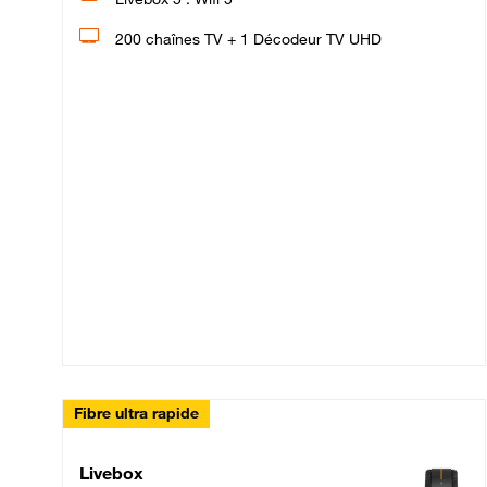
200 chaînes TV + 1 Décodeur TV UHD
Fibre ultra rapide
Livebox Up Fibre
Livebox