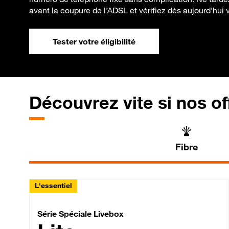
avant la coupure de l’ADSL et vérifiez dès aujourd’hui vot
Tester votre éligibilité
Découvrez vite si nos of
Fibre
L'essentiel
Série Spéciale Livebox 
Série Spéciale Livebox