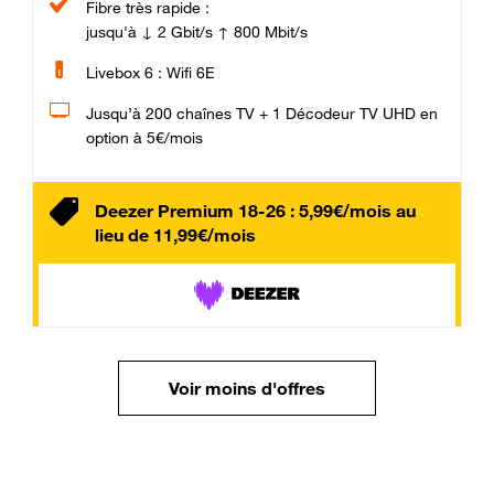
Fibre très rapide :
jusqu'à ↓ 2 Gbit/s ↑ 800 Mbit/s
Livebox 6 : Wifi 6E
Jusqu’à 200 chaînes TV + 1 Décodeur TV UHD en
option à 5€/mois
Deezer Premium 18-26 : 5,99€/mois au
lieu de 11,99€/mois
Voir moins d'offres