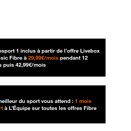
sport 1 inclus à partir de l’offre Livebox
29,99 € par mois
sic Fibre à
29,99€/mois
pendant 12
42,99 € par mois
s puis
42,99€/mois
eilleur du sport vous attend :
1 mois
rt
à L’Équipe sur toutes les offres Fibre