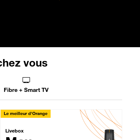
 chez vous
Fibre + Smart TV
Le meilleur d'Orange
Livebox Max Fibre
Livebox