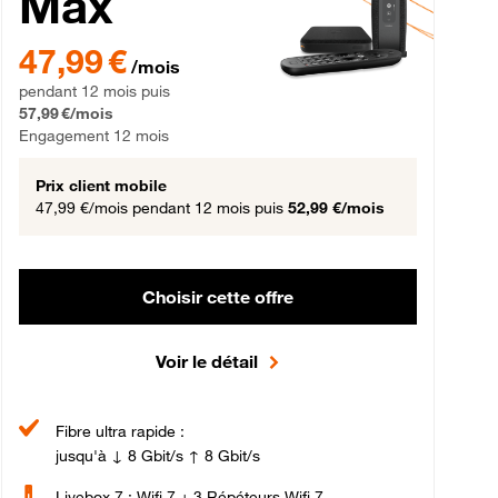
Max
gement 12 mois
47,99 € par mois pendant 12 mois puis 57,99 € par mois, Engageme
47,99 €
/mois
pendant 12 mois puis
57,99 €/mois
Engagement 12 mois
Prix client mobile
47,99 €/mois
pendant 12 mois puis
52,99 €/mois
Choisir cette offre
Voir le détail
Fibre ultra rapide :
jusqu'à ↓ 8 Gbit/s ↑ 8 Gbit/s
Livebox 7 : Wifi 7 + 3 Répéteurs Wifi 7