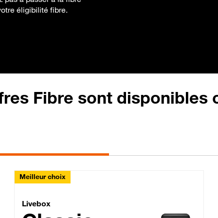
re éligibilité fibre.
fres Fibre sont disponibles
Meilleur choix
Lite Fibre
Livebox Classic Fibre
Livebox