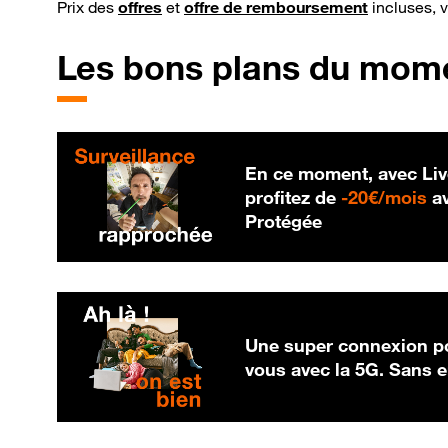
Prix des
offres
et
offre de remboursement
incluses, 
Les bons plans du mom
En ce moment, avec Liv
20
profitez de
-
20€/mois
av
Protégée
Une super connexion po
vous avec la 5G. Sans