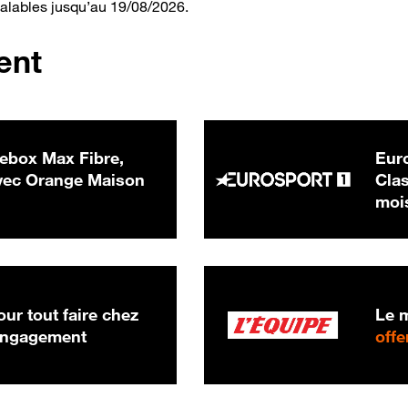
valables jusqu’au 19/08/2026.
ent
ebox Max Fibre,
Euro
 € par mois
ec Orange Maison
Clas
moi
ur tout faire chez
Le m
 engagement
offe