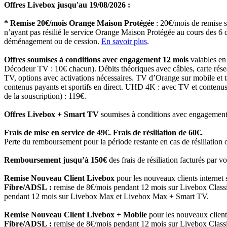
Offres Livebox jusqu'au 19/08/2026 :
* Remise 20€/mois Orange Maison Protégée
: 20€/mois de remise 
n’ayant pas résilié le service Orange Maison Protégée au cours des 6 d
déménagement ou de cession.
En savoir plus
.
Offres soumises à conditions avec engagement 12 mois
valables en
Décodeur TV : 10€ chacun). Débits théoriques avec câbles, carte rése
TV, options avec activations nécessaires. TV d’Orange sur mobile et ta
contenus payants et sportifs en direct. UHD 4K : avec TV et conten
de la souscription) : 119€.
Offres Livebox + Smart TV
soumises à conditions avec engagement 24
Frais de mise en service de 49€. Frais de résiliation de 60€.
Perte du remboursement pour la période restante en cas de résiliation
Remboursement jusqu’à 150€
des frais de résiliation facturés par v
Remise Nouveau Client Livebox
pour les nouveaux clients internet s
Fibre/ADSL :
remise de 8€/mois pendant 12 mois sur Livebox Class
pendant 12 mois sur Livebox Max et Livebox Max + Smart TV.
Remise Nouveau Client Livebox + Mobile
pour les nouveaux clients
Fibre/ADSL :
remise de 8€/mois pendant 12 mois sur Livebox Class