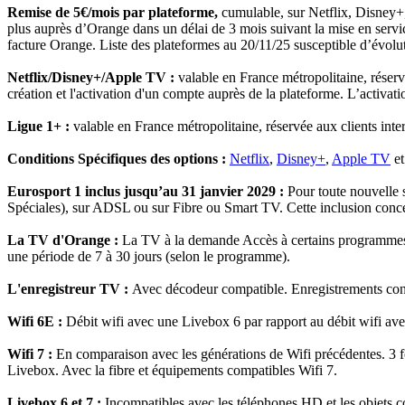
Remise de 5€/mois par plateforme,
cumulable, sur Netflix, Disney+
plus auprès d’Orange dans un délai de 3 mois suivant la mise en serv
facture Orange. Liste des plateformes au 20/11/25 susceptible d’évolutio
Netflix/Disney+/Apple TV :
valable en France métropolitaine, réserv
création et l'activation d'un compte auprès de la plateforme. L’activati
Ligue 1+ :
valable en France métropolitaine, réservée aux clients int
Conditions Spécifiques des options :
Netflix
,
Disney+
,
Apple TV
e
Eurosport 1 inclus jusqu’au 31 janvier 2029 :
Pour toute nouvelle 
Spéciales), sur ADSL ou sur Fibre ou Smart TV. Cette inclusion concer
La TV d'Orange :
La TV à la demande Accès à certains programmes (h
une période de 7 à 30 jours (selon le programme).
L'enregistreur TV :
Avec décodeur compatible. Enregistrements con
Wifi 6E :
Débit wifi avec une Livebox 6 par rapport au débit wifi av
Wifi 7 :
En comparaison avec les générations de Wifi précédentes. 3 f
Livebox. Avec la fibre et équipements compatibles Wifi 7.
Livebox 6 et 7 :
Incompatibles avec les téléphones HD et les objets co