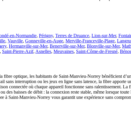
ondé-en-Normandie
,
Périgny
,
Terres de Druance
,
Lion-sur-Mer
,
Fontai
lle
,
Vauville
,
Gonneville-en-Auge
,
Merville-Franceville-Plage
,
Langru
mery
,
Hermanville-sur-Mer
,
Benerville-sur-Mer
,
Blonville-sur-Mer
,
Math
,
Saint-Pierre-Azif
,
Asnelles
,
Meuvaines
,
Saint-Côme-de-Fresné
,
Bénou
a fibre optique, les habitants de Saint-Manvieu-Norrey bénéficient d’une
avail sans interruption ou les jeux en ligne sans latence, la fibre appor
on connectée où chaque appareil fonctionne sans ralentissement. La fibr
u des baisses de débit : la connexion reste stable, même lorsque toute 
fibre à Saint-Manvieu-Norrey vous garantit une expérience sans comprom