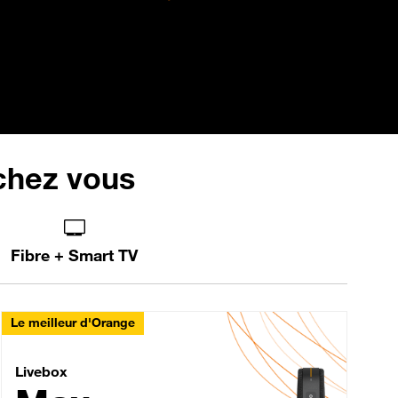
 chez vous
Fibre + Smart TV
Le meilleur d'Orange
Livebox Max Fibre
Livebox