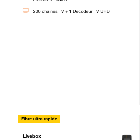
200 chaînes TV + 1 Décodeur TV UHD
Fibre ultra rapide
Livebox Up Fibre
Livebox