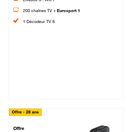
200 chaînes TV +
Eurosport 1
1 Décodeur TV 6
Offre - 26 ans
Cheat_Code Fibre_18_26
Offre