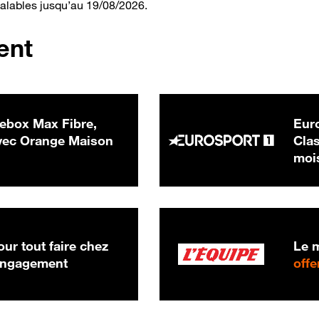
valables jusqu’au 19/08/2026.
ent
ebox Max Fibre,
Euro
 € par mois
ec Orange Maison
Clas
moi
ur tout faire chez
Le m
 engagement
offe