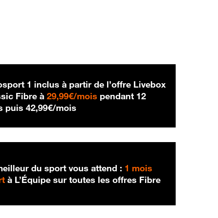
sport 1 inclus à partir de l’offre Livebox
29,99 € par mois
sic Fibre à
29,99€/mois
pendant 12
42,99 € par mois
s puis
42,99€/mois
eilleur du sport vous attend :
1 mois
rt
à L’Équipe sur toutes les offres Fibre