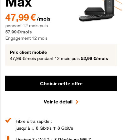
Max
gement 12 mois
47,99 € par mois pendant 12 mois puis 57,99 € par mois, Engageme
47,99 €
/mois
pendant 12 mois puis
57,99 €/mois
Engagement 12 mois
Prix client mobile
47,99 €/mois
pendant 12 mois puis
52,99 €/mois
Choisir cette offre
Voir le détail
Fibre ultra rapide :
jusqu'à ↓ 8 Gbit/s ↑ 8 Gbit/s
Livebox 7 : Wifi 7 + 3 Répéteurs Wifi 7