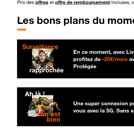
Prix des
offres
et
offre de remboursement
incluses, 
Les bons plans du mom
En ce moment, avec Liv
20
profitez de
-
20€/mois
av
Protégée
Une super connexion po
vous avec la 5G. Sans