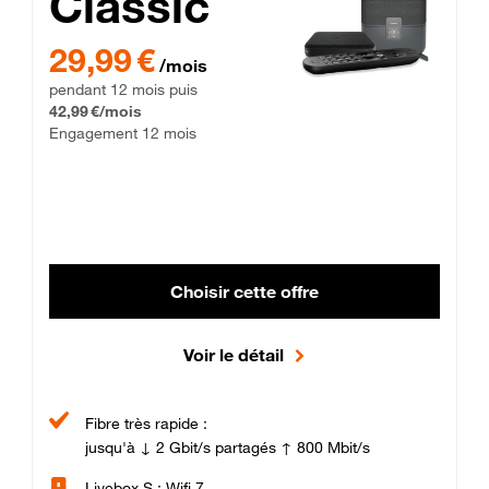
Classic
29,99 € par mois pendant 12 mois puis 42,99 € par mois, Enga
29,99 €
/mois
pendant 12 mois puis
42,99 €/mois
Engagement 12 mois
Choisir cette offre
Voir le détail
Fibre très rapide :
jusqu'à ↓ 2 Gbit/s partagés ↑ 800 Mbit/s
Livebox S : Wifi 7