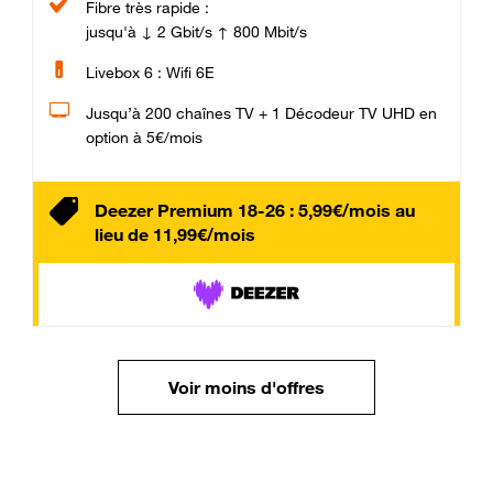
Fibre très rapide :
jusqu'à ↓ 2 Gbit/s ↑ 800 Mbit/s
Livebox 6 : Wifi 6E
Jusqu’à 200 chaînes TV + 1 Décodeur TV UHD en
option à 5€/mois
Deezer Premium 18-26 : 5,99€/mois au
lieu de 11,99€/mois
Voir moins d'offres