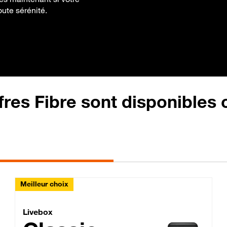
oute sérénité.
fres Fibre sont disponibles
Meilleur choix
Lite Fibre
Livebox Classic Fibre
Livebox