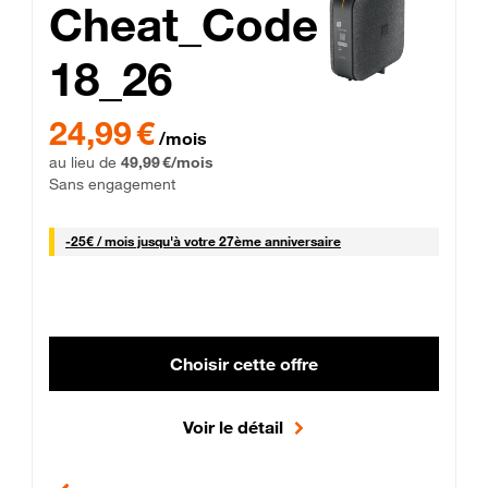
Cheat_Code
18_26
 Engagement 12 mois
24,99 € par mois pendant 0 mois puis 49,99 € par mois, Sans 
24,99 €
/mois
au lieu de
49,99 €/mois
Sans engagement
25 € par mois
-
25€ / mois
jusqu'à votre 27ème anniversaire
Choisir cette offre
Voir le détail