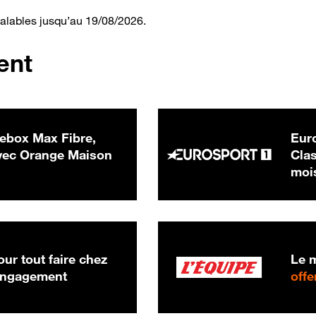
valables jusqu’au 19/08/2026.
ent
ebox Max Fibre,
Euro
 € par mois
ec Orange Maison
Clas
moi
ur tout faire chez
Le m
 engagement
offe