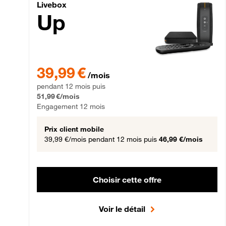
Livebox Up Fibre
Livebox
Up
39,99 € par mois pendant 12 mois puis 51,99 € par mois,
39,99 €
/mois
pendant 12 mois puis
51,99 €/mois
Engagement 12 mois
Prix client mobile
39,99 €/mois
pendant 12 mois puis
46,99 €/mois
Choisir cette offre
Voir le détail