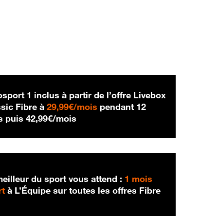
sport 1 inclus à partir de l’offre Livebox
29,99 € par mois
sic Fibre à
29,99€/mois
pendant 12
42,99 € par mois
s puis
42,99€/mois
eilleur du sport vous attend :
1 mois
rt
à L’Équipe sur toutes les offres Fibre