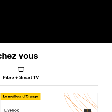
 chez vous
Fibre + Smart TV
Le meilleur d'Orange
Livebox Max Fibre
Livebox