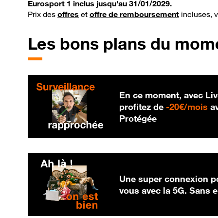
Eurosport 1 inclus jusqu'au 31/01/2029.
Prix des
offres
et
offre de remboursement
incluses, 
Les bons plans du mom
En ce moment, avec Liv
20
profitez de
-
20€/mois
av
Protégée
Une super connexion po
vous avec la 5G. Sans