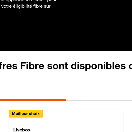
tre éligibilité fibre sur
fres Fibre sont disponibles
Meilleur choix
Lite Fibre
Livebox Classic Fibre
Livebox