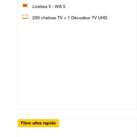
Livebox 5 : Wifi 5
200 chaînes TV + 1 Décodeur TV UHD
Fibre ultra rapide