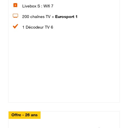
Livebox S : Wifi 7
200 chaînes TV +
Eurosport 1
1 Décodeur TV 6
Offre - 26 ans