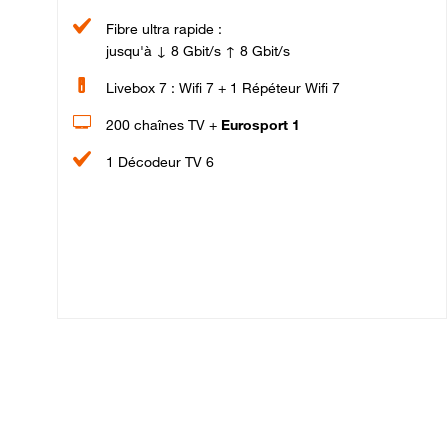
Fibre ultra rapide :
jusqu'à ↓ 8 Gbit/s ↑ 8 Gbit/s
Livebox 7 : Wifi 7 + 1 Répéteur Wifi 7
200 chaînes TV +
Eurosport 1
1 Décodeur TV 6