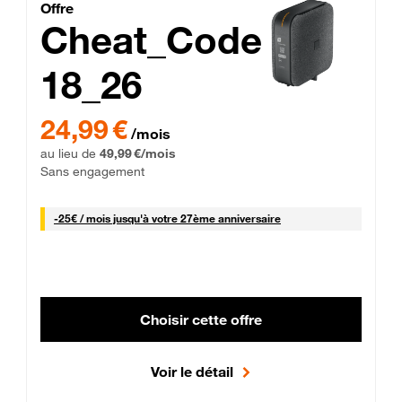
Cheat_Code Fibre_18_26
Offre
Cheat_Code
18_26
 Engagement 12 mois
24,99 € par mois pendant 0 mois puis 49,99 € par mois, Sans 
24,99 €
/mois
au lieu de
49,99 €/mois
Sans engagement
25 € par mois
-
25€ / mois
jusqu'à votre 27ème anniversaire
Choisir cette offre
Voir le détail