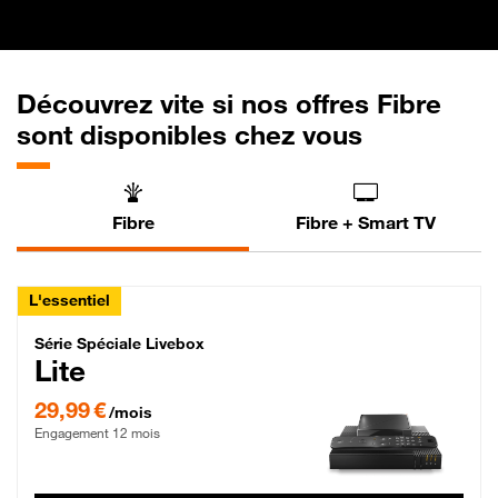
Découvrez vite si nos offres Fibre
sont disponibles chez vous
Fibre
Fibre + Smart TV
L'essentiel
Série Spéciale Livebox Lite Fibre
Série Spéciale Livebox
Lite
29,99 € par mois , Engagement 12 mois
29,99 €
/mois
Engagement 12 mois