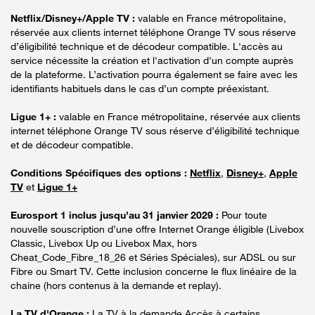
Netflix/Disney+/Apple TV :
valable en France métropolitaine,
réservée aux clients internet téléphone Orange TV sous réserve
d’éligibilité technique et de décodeur compatible. L'accès au
service nécessite la création et l'activation d'un compte auprès
de la plateforme. L’activation pourra également se faire avec les
identifiants habituels dans le cas d’un compte préexistant.
Ligue 1+ :
valable en France métropolitaine, réservée aux clients
internet téléphone Orange TV sous réserve d’éligibilité technique
et de décodeur compatible.
Conditions Spécifiques des options :
Netflix
,
Disney+
,
Apple
TV
et
Ligue 1+
Eurosport 1 inclus jusqu’au 31 janvier 2029 :
Pour toute
nouvelle souscription d’une offre Internet Orange éligible (Livebox
Classic, Livebox Up ou Livebox Max, hors
Cheat_Code_Fibre_18_26 et Séries Spéciales), sur ADSL ou sur
Fibre ou Smart TV. Cette inclusion concerne le flux linéaire de la
chaine (hors contenus à la demande et replay).
La TV d'Orange :
La TV à la demande Accès à certains