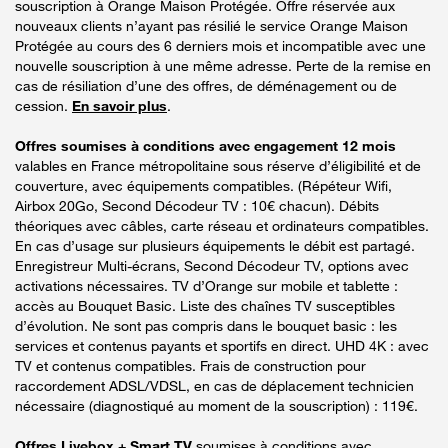
souscription à Orange Maison Protégée. Offre réservée aux
nouveaux clients n’ayant pas résilié le service Orange Maison
Protégée au cours des 6 derniers mois et incompatible avec une
nouvelle souscription à une même adresse. Perte de la remise en
cas de résiliation d’une des offres, de déménagement ou de
cession.
En savoir plus
.
Offres soumises à conditions avec engagement 12 mois
valables en France métropolitaine sous réserve d’éligibilité et de
couverture, avec équipements compatibles. (Répéteur Wifi,
Airbox 20Go, Second Décodeur TV : 10€ chacun). Débits
théoriques avec câbles, carte réseau et ordinateurs compatibles.
En cas d’usage sur plusieurs équipements le débit est partagé.
Enregistreur Multi-écrans, Second Décodeur TV, options avec
activations nécessaires. TV d’Orange sur mobile et tablette :
accès au Bouquet Basic. Liste des chaînes TV susceptibles
d’évolution. Ne sont pas compris dans le bouquet basic : les
services et contenus payants et sportifs en direct. UHD 4K : avec
TV et contenus compatibles. Frais de construction pour
raccordement ADSL/VDSL, en cas de déplacement technicien
nécessaire (diagnostiqué au moment de la souscription) : 119€.
Offres Livebox + Smart TV
soumises à conditions avec