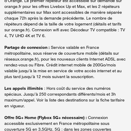
d'Orange. Le premier répéteur est accessible sur demande sur
orange.fr pour les offres Livebox Up et Max, et les 2 répéteurs
supplémentaires sur Max sont accessibles de manière séparée
chaque 72h après la demande précédente. Le nombre de
répéteurs dépend de la taille de votre logement (détails et tarifs
sur orange.fr). Connexion wifi avec Décodeur TV compatible : TV
4, TV UHD 4K et TV 6.
Partage de connexion :
Service valable en France
métropolitaine, sous réserve de couverture mobile (détails sur
réseaux.orange.fr), pour les nouveaux clients Internet ADSL avec
rendez-vous ou Fibre. Crédit internet mobile de 200Go/mois
valable jusqu'à la mise en service de votre accès internet et au
plus tard jusqu'à 12 mois suivant la souscription.
Les appels illimités
: Hors coût du service des numéros
spéciaux. Jusqu’à 250 correspondants différents/mois et 3h
maximum/appel. Voir la liste des destinations sur la fiche tarifaire
en vigueur.
Offre 5G+ Home (Flybox 5G+ nécessaire) :
Connexion
accessible exclusivement en France métropolitaine sous
couverture 5G en 3,5GHz. 5G : dans les zones couvertes