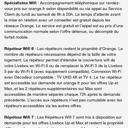
Spécialistes Wifi
: Accompagnement téléphonique sur rendez-
vous pris sur orange.fr selon disponibilité ou via appel au Service
Client du lundi au samedi de 8h à 20h. Le temps d’attente avant
la mise en relation avec un conseiller est gratuit depuis les
réseaux Orange. Le service est gratuit et l’appel est au prix d’une
communication normale selon l’offre détenue, ou décompté du
forfait mobile.
Répéteur Wifi 6
: Les répéteurs restent la propriété d’Orange. Le
nombre de répéteurs nécessaires dépend de la taille de votre
logement. Le répéteur permet d’étendre la couverture wifi de
votre Livebox en Wi-Fi 6 ou de remplacer le Wi-Fi 5 de la Livebox
5 par du Wi-Fi 6 (avec équipement compatible). Connexion Wi-Fi
avec Décodeur compatible : TV UHD 4K et TV 4. Le 1er répéteur
est accessible sur demande sur orange.fr pour les offres Up et
Max, et les 2 répéteurs supplémentaires sur Max sont
accessibles de manière séparée chaque 72h après la demande
précédente. L’accès aux répéteurs n’est pas cumulable avec les
répéteurs accessibles via les autres offres.
Répéteur Wifi 7
: Les Répéteurs Wifi 7 sont mis à disposition sur
demande pour les offres Livebox Up et Max et restent la propriété