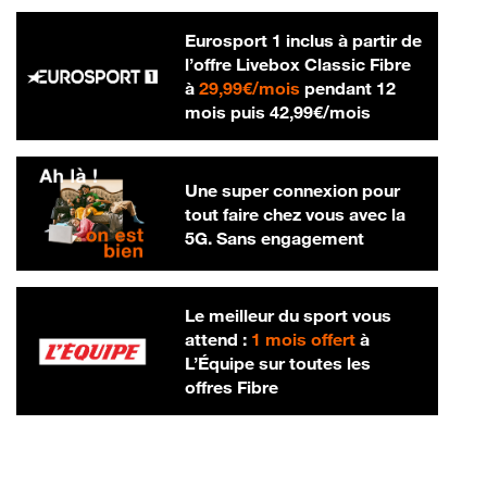
Eurosport 1 inclus à partir de
l’offre Livebox Classic Fibre
29,99 € par mois
à
29,99€/mois
pendant 12
42,99 € par m
mois puis
42,99€/mois
Une super connexion pour
tout faire chez vous avec la
5G. Sans engagement
Le meilleur du sport vous
attend :
1 mois offert
à
L’Équipe sur toutes les
offres Fibre