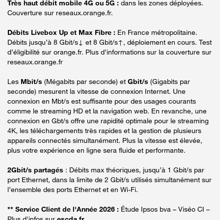
Très haut débit mobile 4G ou 5G :
dans les zones déployées.
Couverture sur reseaux.orange.fr.
Débits Livebox Up et Max Fibre :
En France métropolitaine.
Débits jusqu’à 8 Gbit/s↓ et 8 Gbit/s↑, déploiement en cours. Test
d’éligibilité sur orange.fr. Plus d’informations sur la couverture sur
reseaux.orange.fr
Les
Mbit/s
(Mégabits par seconde) et
Gbit/s
(Gigabits par
seconde) mesurent la vitesse de connexion Internet. Une
connexion en Mbt/s est suffisante pour des usages courants
comme le streaming HD et la navigation web. En revanche, une
connexion en Gbt/s offre une rapidité optimale pour le streaming
4K, les téléchargements très rapides et la gestion de plusieurs
appareils connectés simultanément. Plus la vitesse est élevée,
plus votre expérience en ligne sera fluide et performante.
2Gbit/s partagés
: Débits max théoriques, jusqu’à 1 Gbit/s par
port Ethernet, dans la limite de 2 Gbit/s utilisés simultanément sur
l’ensemble des ports Ethernet et en Wi-Fi.
** Service Client de l'Année 2026 :
Étude Ipsos bva – Viséo CI –
Plus d'infos sur
escda.fr