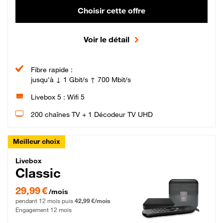
Choisir cette offre
Voir le détail
Fibre rapide :
jusqu'à ↓ 1 Gbit/s ↑ 700 Mbit/s
Livebox 5 : Wifi 5
200 chaînes TV + 1 Décodeur TV UHD
Meilleur choix
Livebox Classic Fibre
Livebox
Classic
29,99 € par mois pendant 12 mois puis 42,99 € par mois, Engagement 12 moi
29,99 €
/mois
pendant 12 mois puis
42,99 €/mois
Engagement 12 mois