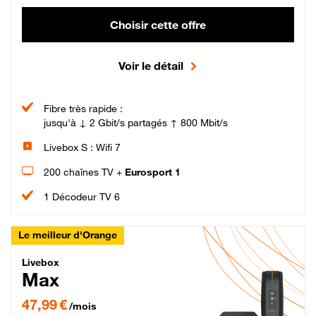
Choisir cette offre
Voir le détail
Fibre très rapide :
jusqu'à ↓ 2 Gbit/s partagés ↑ 800 Mbit/s
Livebox S : Wifi 7
200 chaînes TV +
Eurosport 1
1 Décodeur TV 6
Le meilleur d'Orange
Livebox Max Fibre
Livebox
Max
47,99 € par mois pendant 12 mois puis 57,99 € par mois, Engagement 12 moi
47,99 €
/mois