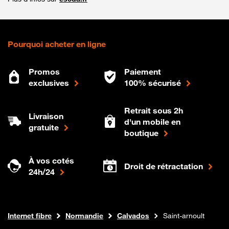
Pourquoi acheter en ligne
Promos
Paiement
exclusives
100% sécurisé
Retrait sous 2h
Livraison
d'un mobile en
gratuite
boutique
À vos cotés
Droit de rétractation
24h/24
Boutique Orange
Internet fibre
Normandie
Calvados
Saint-arnoult