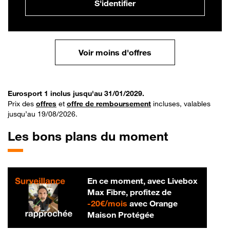
S'identifier
Voir moins d'offres
Eurosport 1 inclus jusqu'au 31/01/2029.
Prix des
offres
et
offre de remboursement
incluses, valables
jusqu’au 19/08/2026.
Les bons plans du moment
En ce moment, avec Livebox
Max Fibre, profitez de
20 € par mois
-
20€/mois
avec Orange
Maison Protégée