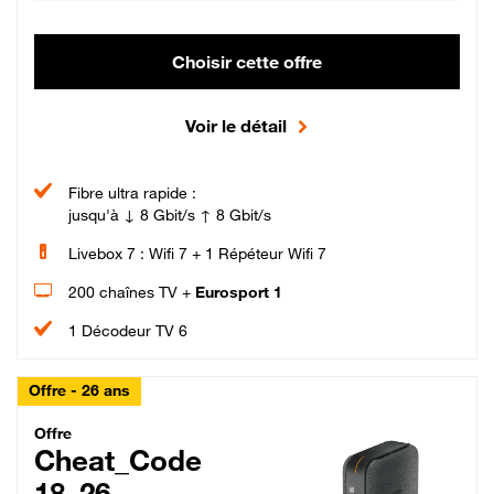
Choisir cette offre
Voir le détail
Fibre ultra rapide :
jusqu'à ↓ 8 Gbit/s ↑ 8 Gbit/s
Livebox 7 : Wifi 7 + 1 Répéteur Wifi 7
200 chaînes TV +
Eurosport 1
1 Décodeur TV 6
Offre - 26 ans
Cheat_Code Fibre_18_26
Offre
Cheat_Code
18_26