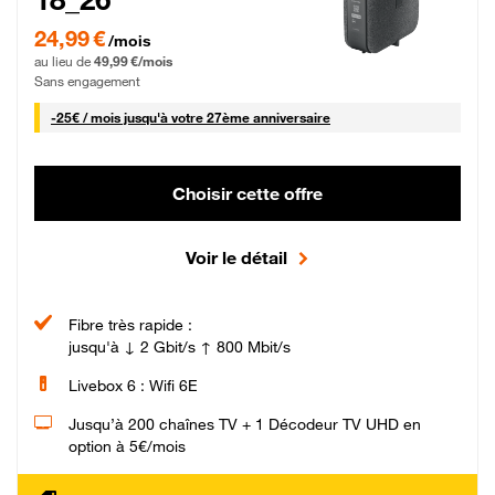
24,99 € par mois pendant 0 mois puis 49,99 € par mois, Sans engagement
24,99 €
/mois
au lieu de
49,99 €/mois
Sans engagement
25 € par mois
-
25€ / mois
jusqu'à votre 27ème anniversaire
Choisir cette offre
Voir le détail
Fibre très rapide :
jusqu'à ↓ 2 Gbit/s ↑ 800 Mbit/s
Livebox 6 : Wifi 6E
Jusqu’à 200 chaînes TV + 1 Décodeur TV UHD en
option à 5€/mois