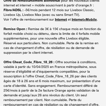
Offre de remboursement Bienvenue
pour les nouveaux clients
internet et internet + mobile souscrivant à partir d’orange.fr :
Fibre/ADSL :
-5€/mois pendant 12 mois sur Livebox Classic,
Livebox Up, Livebox Max (avec ou sans Smart TV).
Voir l'offre de remboursement sur
Internet
et
Internet+Mobile
.
Remise Open :
Remise de 3€ à 15€ chaque mois en fonction du
forfait mobile choisi ou détenu, dans la limite de 4 forfaits mobile
supplémentaires, pour une nouvelle offre Livebox éligible.
Réservé aux particuliers. Non cumulable. Perte de la remise en
cas de changement d'offre, de résiliation ou de demande de
suppression par le client internet.
Offre Cheat_Code_Fibre_18_26 :
Offre soumise à conditions,
valable à partir du 10/04/2025 en France métropolitaine, sous
réserve d’éligibilité et d’équipements compatibles, pour la
souscription à l’offre Cheat_Code_Fibre_18_26 par des clients
âgés de 18 à 26 ans et 6 mois maximum, sur présentation d’une
carte d’identité. Sans engagement. Remboursement différé de
25€/mois à partir de la 2e facture Orange après validation de la
demande et jusqu’aux 26 ans révolus du client. Un seul
remboursement par client. Non cumulable. Perte du
remboursement en cas de résiliation ou de changement d’offre.