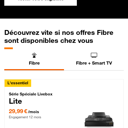
Découvrez vite si nos offres Fibre
sont disponibles chez vous
Fibre
Fibre + Smart TV
L'essentiel
Série Spéciale Livebox Lite Fibre
Série Spéciale Livebox
Lite
29,99 € par mois , Engagement 12 mois
29,99 €
/mois
Engagement 12 mois