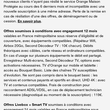
nouveaux clients n’ayant pas résilié le service Orange Maison
Protégée au cours des 6 derniers mois et incompatible avec une
nouvelle souscription à une même adresse. Perte de la remise en
cas de résiliation d’une des offres, de déménagement ou de
cession.
En savoir plus
.
Offres soumises à conditions avec engagement 12 mois
valables en France métropolitaine sous réserve d’éligibilité et de
couverture, avec équipements compatibles. (Répéteur Wifi,
Airbox 20Go, Second Décodeur TV : 10€ chacun). Débits
théoriques avec câbles, carte réseau et ordinateurs compatibles.
En cas d’usage sur plusieurs équipements le débit est partagé.
Enregistreur Multi-écrans, Second Décodeur TV, options avec
activations nécessaires. TV d’Orange sur mobile et tablette :
accès au Bouquet Basic. Liste des chaînes TV susceptibles
d’évolution. Ne sont pas compris dans le bouquet basic : les
services et contenus payants et sportifs en direct. UHD 4K : avec
TV et contenus compatibles. Frais de construction pour
raccordement ADSL/VDSL, en cas de déplacement technicien
nécessaire (diagnostiqué au moment de la souscription) : 119€.
Offres Livebox + Smart TV
soumises à conditions avec
engagement 24 mois valables en France métropolitaine sous