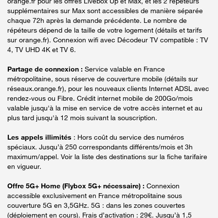
orange.fr pour les offres Livebox Up et Max, et les 2 répéteurs
supplémentaires sur Max sont accessibles de manière séparée
chaque 72h après la demande précédente. Le nombre de
répéteurs dépend de la taille de votre logement (détails et tarifs
sur orange.fr). Connexion wifi avec Décodeur TV compatible : TV
4, TV UHD 4K et TV 6.
Partage de connexion :
Service valable en France
métropolitaine, sous réserve de couverture mobile (détails sur
réseaux.orange.fr), pour les nouveaux clients Internet ADSL avec
rendez-vous ou Fibre. Crédit internet mobile de 200Go/mois
valable jusqu'à la mise en service de votre accès internet et au
plus tard jusqu'à 12 mois suivant la souscription.
Les appels illimités
: Hors coût du service des numéros
spéciaux. Jusqu’à 250 correspondants différents/mois et 3h
maximum/appel. Voir la liste des destinations sur la fiche tarifaire
en vigueur.
Offre 5G+ Home (Flybox 5G+ nécessaire) :
Connexion
accessible exclusivement en France métropolitaine sous
couverture 5G en 3,5GHz. 5G : dans les zones couvertes
(déploiement en cours). Frais d’activation : 29€. Jusqu’à 1,5