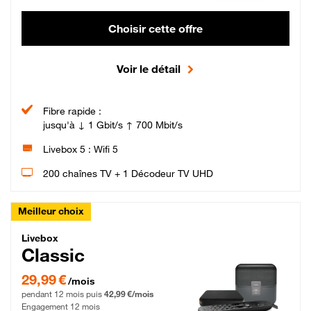
Choisir cette offre
Voir le détail
Fibre rapide :
jusqu'à ↓ 1 Gbit/s ↑ 700 Mbit/s
Livebox 5 : Wifi 5
200 chaînes TV + 1 Décodeur TV UHD
Meilleur choix
Livebox Classic Fibre
Livebox
Classic
29,99 € par mois pendant 12 mois puis 42,99 € par mois, Engagement 12 moi
29,99 €
/mois
pendant 12 mois puis
42,99 €/mois
Engagement 12 mois