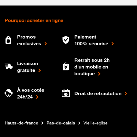
Pourquoi acheter en ligne
Promos
Paiement
exclusives
100% sécurisé
Retrait sous 2h
Livraison
d'un mobile en
gratuite
boutique
À vos cotés
Droit de rétractation
24h/24
Internet fibre
Boutique Orange
Hauts-de-france
Pas-de-calais
Vieille-eglise