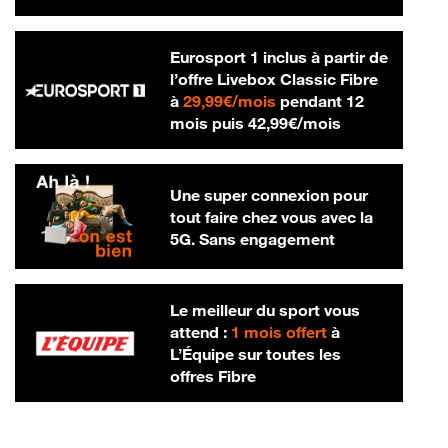
Eurosport 1 inclus à partir de
l’offre Livebox Classic Fibre
29,99 € par mois
à
29,99€/mois
pendant 12
42,99 € par m
mois puis
42,99€/mois
Une super connexion pour
tout faire chez vous avec la
5G. Sans engagement
Le meilleur du sport vous
attend :
1 mois offert
à
L’Équipe sur toutes les
offres Fibre