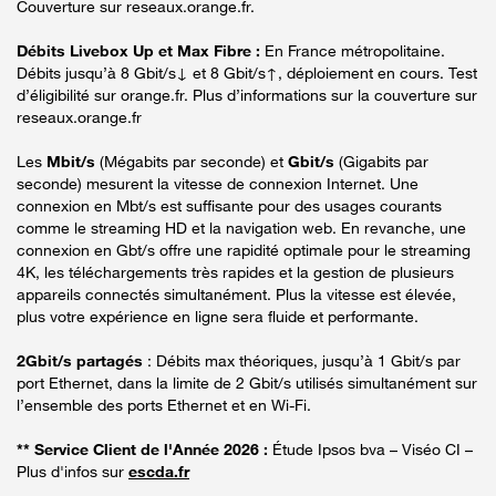
Couverture sur reseaux.orange.fr.
Débits Livebox Up et Max Fibre :
En France métropolitaine.
Débits jusqu’à 8 Gbit/s↓ et 8 Gbit/s↑, déploiement en cours. Test
d’éligibilité sur orange.fr. Plus d’informations sur la couverture sur
reseaux.orange.fr
Les
Mbit/s
(Mégabits par seconde) et
Gbit/s
(Gigabits par
seconde) mesurent la vitesse de connexion Internet. Une
connexion en Mbt/s est suffisante pour des usages courants
comme le streaming HD et la navigation web. En revanche, une
connexion en Gbt/s offre une rapidité optimale pour le streaming
4K, les téléchargements très rapides et la gestion de plusieurs
appareils connectés simultanément. Plus la vitesse est élevée,
plus votre expérience en ligne sera fluide et performante.
2Gbit/s partagés
: Débits max théoriques, jusqu’à 1 Gbit/s par
port Ethernet, dans la limite de 2 Gbit/s utilisés simultanément sur
l’ensemble des ports Ethernet et en Wi-Fi.
** Service Client de l'Année 2026 :
Étude Ipsos bva – Viséo CI –
Plus d'infos sur
escda.fr