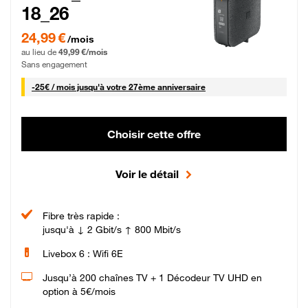
18_26
24,99 € par mois pendant 0 mois puis 49,99 € par mois, Sans engagement
24,99 €
/mois
au lieu de
49,99 €/mois
Sans engagement
25 € par mois
-
25€ / mois
jusqu'à votre 27ème anniversaire
Choisir cette offre
Voir le détail
Fibre très rapide :
jusqu'à ↓ 2 Gbit/s ↑ 800 Mbit/s
Livebox 6 : Wifi 6E
Jusqu’à 200 chaînes TV + 1 Décodeur TV UHD en
option à 5€/mois