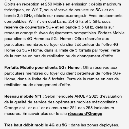
Gbit/s en réception et 250 Mbit/s en émission : débits maximum
théoriques, en Wifi 7, sous réserve de couverture 5G+ et en
bande 3,5 GHz, détails sur reseaux.orange.fr. Avec équipements
compatibles. Wifi 7 : en dual band, 2,4 GHz et 5 GHz sous
réserve de couverture 5G+ et en bande 3,5 GHz, détails sur
reseaux.orange.fr. Avec équipements compatibles. Forfaits Mobile
pour clients 4G Home ou 5G+ Home : Offre réservée aux
particuliers membres du foyer du client détenteur de l'offre 4G
Home ou 5G+ Home, dans la limite de 5 forfaits par foyer. Perte
de la remise en cas de résiliation ou de changement d’offre.
Forfaits Mobile pour clients 5G+ Home
: Offre réservée aux
particuliers membres du foyer du client détenteur de l'offre 5G+
Home, dans la limite de 5 forfaits. Perte de la remise en cas de
résiliation ou de changement d’offre.
Réseau mobile N°1 :
Selon l’enquête ARCEP 2025 d’évaluation
de la qualité de service des opérateurs mobiles métropolitains,
Orange est 1er ou 1er ex æquo sur 251 des 258 indicateurs
mesurés. En savoir plus sur le site
réseaux d'Orange
Très haut débit mobile 4G ou 5G :
dans les zones déployées.