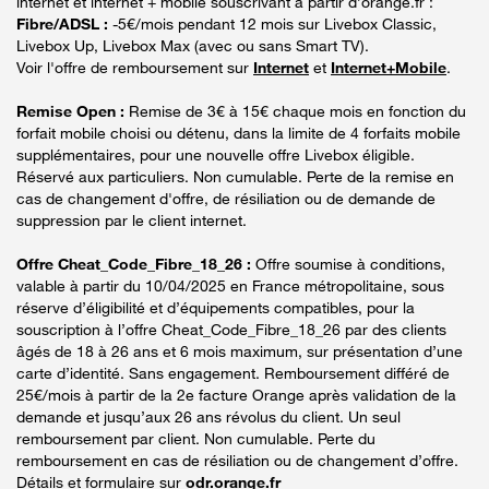
internet et internet + mobile souscrivant à partir d’orange.fr :
Fibre/ADSL :
-5€/mois pendant 12 mois sur Livebox Classic,
Livebox Up, Livebox Max (avec ou sans Smart TV).
Voir l'offre de remboursement sur
Internet
et
Internet+Mobile
.
Remise Open :
Remise de 3€ à 15€ chaque mois en fonction du
forfait mobile choisi ou détenu, dans la limite de 4 forfaits mobile
supplémentaires, pour une nouvelle offre Livebox éligible.
Réservé aux particuliers. Non cumulable. Perte de la remise en
cas de changement d'offre, de résiliation ou de demande de
suppression par le client internet.
Offre Cheat_Code_Fibre_18_26 :
Offre soumise à conditions,
valable à partir du 10/04/2025 en France métropolitaine, sous
réserve d’éligibilité et d’équipements compatibles, pour la
souscription à l’offre Cheat_Code_Fibre_18_26 par des clients
âgés de 18 à 26 ans et 6 mois maximum, sur présentation d’une
carte d’identité. Sans engagement. Remboursement différé de
25€/mois à partir de la 2e facture Orange après validation de la
demande et jusqu’aux 26 ans révolus du client. Un seul
remboursement par client. Non cumulable. Perte du
remboursement en cas de résiliation ou de changement d’offre.
Détails et formulaire sur
odr.orange.fr