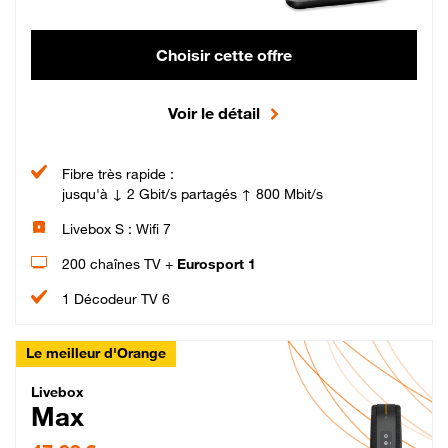
Choisir cette offre
Voir le détail
Fibre très rapide :
jusqu'à ↓ 2 Gbit/s partagés ↑ 800 Mbit/s
Livebox S : Wifi 7
200 chaînes TV +
Eurosport 1
1 Décodeur TV 6
Le meilleur d'Orange
Livebox Max Fibre
Livebox
Max
47,99 € par mois pendant 12 mois puis 57,99 € par mois, Engagement 12 moi