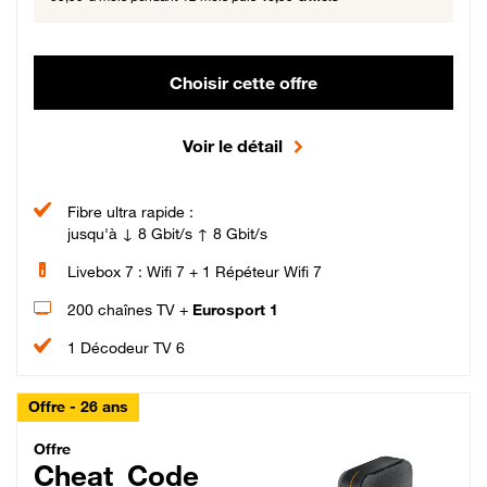
Choisir cette offre
Voir le détail
Fibre ultra rapide :
jusqu'à ↓ 8 Gbit/s ↑ 8 Gbit/s
Livebox 7 : Wifi 7 + 1 Répéteur Wifi 7
200 chaînes TV +
Eurosport 1
1 Décodeur TV 6
Offre - 26 ans
Cheat_Code Fibre_18_26
Offre
Cheat_Code