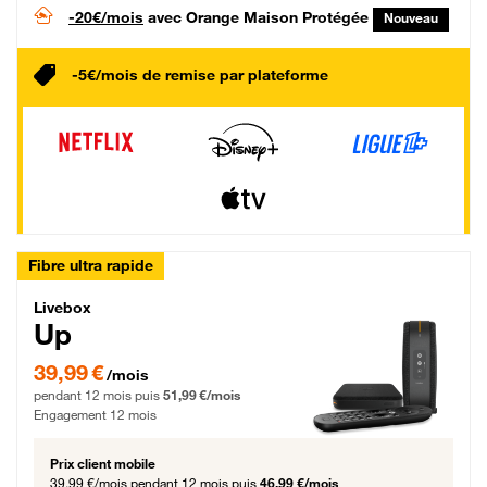
-20€/mois
avec Orange Maison Protégée
Nouveau
-5€/mois de remise par plateforme
Fibre ultra rapide
Livebox Up Fibre
Livebox
Up
39,99 € par mois pendant 12 mois puis 51,99 € par mois, Engagement 12 moi
39,99 €
/mois
pendant 12 mois puis
51,99 €/mois
Engagement 12 mois
Prix client mobile
39,99 €/mois
pendant 12 mois puis
46,99 €/mois