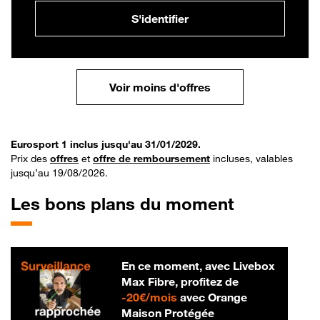
S'identifier
Voir moins d'offres
Eurosport 1 inclus jusqu'au 31/01/2029.
Prix des
offres
et
offre de remboursement
incluses, valables
jusqu’au 19/08/2026.
Les bons plans du moment
En ce moment, avec Livebox
Max Fibre, profitez de
20 € par mois
-
20€/mois
avec Orange
Maison Protégée