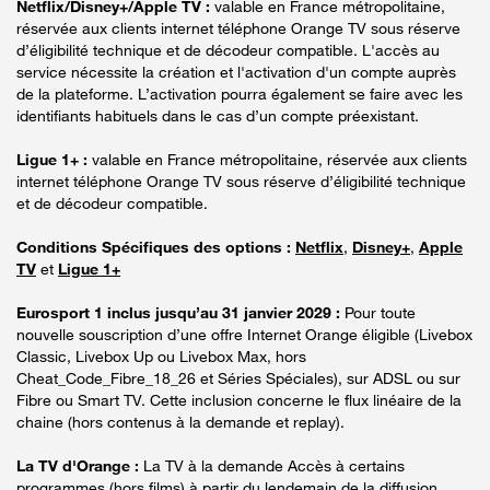
Netflix/Disney+/Apple TV :
valable en France métropolitaine,
réservée aux clients internet téléphone Orange TV sous réserve
d’éligibilité technique et de décodeur compatible. L'accès au
service nécessite la création et l'activation d'un compte auprès
de la plateforme. L’activation pourra également se faire avec les
identifiants habituels dans le cas d’un compte préexistant.
Ligue 1+ :
valable en France métropolitaine, réservée aux clients
internet téléphone Orange TV sous réserve d’éligibilité technique
et de décodeur compatible.
Conditions Spécifiques des options :
Netflix
,
Disney+
,
Apple
TV
et
Ligue 1+
Eurosport 1 inclus jusqu’au 31 janvier 2029 :
Pour toute
nouvelle souscription d’une offre Internet Orange éligible (Livebox
Classic, Livebox Up ou Livebox Max, hors
Cheat_Code_Fibre_18_26 et Séries Spéciales), sur ADSL ou sur
Fibre ou Smart TV. Cette inclusion concerne le flux linéaire de la
chaine (hors contenus à la demande et replay).
La TV d'Orange :
La TV à la demande Accès à certains
programmes (hors films) à partir du lendemain de la diffusion