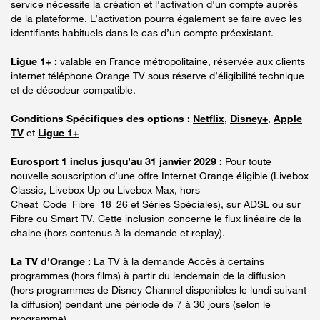
service nécessite la création et l'activation d'un compte auprès
de la plateforme. L’activation pourra également se faire avec les
identifiants habituels dans le cas d’un compte préexistant.
Ligue 1+ :
valable en France métropolitaine, réservée aux clients
internet téléphone Orange TV sous réserve d’éligibilité technique
et de décodeur compatible.
Conditions Spécifiques des options :
Netflix
,
Disney+
,
Apple
TV
et
Ligue 1+
Eurosport 1 inclus jusqu’au 31 janvier 2029 :
Pour toute
nouvelle souscription d’une offre Internet Orange éligible (Livebox
Classic, Livebox Up ou Livebox Max, hors
Cheat_Code_Fibre_18_26 et Séries Spéciales), sur ADSL ou sur
Fibre ou Smart TV. Cette inclusion concerne le flux linéaire de la
chaine (hors contenus à la demande et replay).
La TV d'Orange :
La TV à la demande Accès à certains
programmes (hors films) à partir du lendemain de la diffusion
(hors programmes de Disney Channel disponibles le lundi suivant
la diffusion) pendant une période de 7 à 30 jours (selon le
programme).