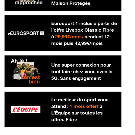
Maison Protégée
Eurosport 1 inclus à partir de
l’offre Livebox Classic Fibre
29,99 € par mois
à
29,99€/mois
pendant 12
42,99 € par m
mois puis
42,99€/mois
Une super connexion pour
tout faire chez vous avec la
5G. Sans engagement
Le meilleur du sport vous
attend :
1 mois offert
à
L’Équipe sur toutes les
offres Fibre