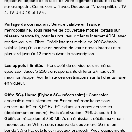
répéteurs dépend de la taille de votre logement (détails et tarifs
sur orange.fr). Connexion wifi avec Décodeur TV compatible : TV
4, TV UHD 4K et TV 6.
Partage de connexion :
Service valable en France
métropolitaine, sous réserve de couverture mobile (détails sur
réseaux.orange.fr), pour les nouveaux clients Internet ADSL avec
rendez-vous ou Fibre. Crédit internet mobile de 200Go/mois
valable jusqu'à la mise en service de votre accès internet et au
plus tard jusqu'à 12 mois suivant la souscription.
Les appels illimités
: Hors coût du service des numéros
spéciaux. Jusqu’à 250 correspondants différents/mois et 3h
maximum/appel. Voir la liste des destinations sur la fiche tarifaire
en vigueur.
Offre 5G+ Home (Flybox 5G+ nécessaire) :
Connexion
accessible exclusivement en France métropolitaine sous
couverture 5G en 3,5GHz. 5G : dans les zones couvertes
(déploiement en cours). Frais d’activation : 29€. Jusqu’à 1,5
Gbit/s en réception et 250 Mbit/s en émission : débits maximum
théoriques, en Wifi 7, sous réserve de couverture 5G+ et en
bande 3,5 GHz, détails sur reseaux.orange.fr. Avec équipements