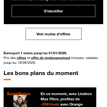
S'identifier
Voir moins d'offres
Eurosport 1 inclus jusqu'au 31/01/2029.
Prix des
offres
et
offre de remboursement
incluses, valables
jusqu’au 19/08/2026.
Les bons plans du moment
En ce moment, avec Livebox
Max Fibre, profitez de
20 € par mois
-
20€/mois
avec Orange