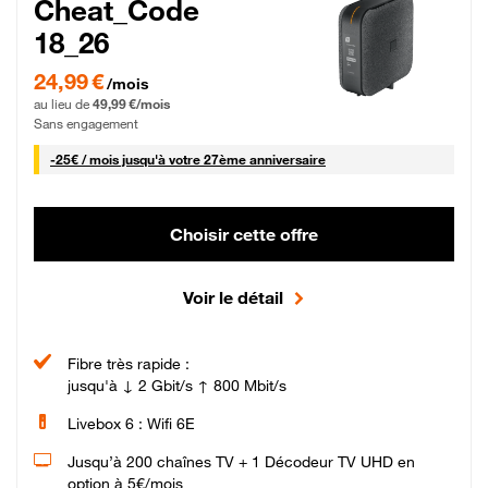
Cheat_Code
18_26
24,99 € par mois pendant 0 mois puis 49,99 € par mois, Sans engagement
24,99 €
/mois
au lieu de
49,99 €/mois
Sans engagement
25 € par mois
-
25€ / mois
jusqu'à votre 27ème anniversaire
Choisir cette offre
Voir le détail
Fibre très rapide :
jusqu'à ↓ 2 Gbit/s ↑ 800 Mbit/s
Livebox 6 : Wifi 6E
Jusqu’à 200 chaînes TV + 1 Décodeur TV UHD en
option à 5€/mois