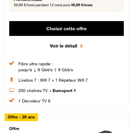
39,99 €/mois
pendant 12 mois puis
46,99 €/mois
Choisir cette offre
Voir le détail
Fibre ultra rapide :
jusqu'à ↓ 8 Gbit/s ↑ 8 Gbit/s
Livebox 7 : Wifi 7 + 1 Répéteur Wifi 7
200 chaînes TV +
Eurosport 1
1 Décodeur TV 6
Offre - 26 ans
Cheat_Code Fibre_18_26
Offre