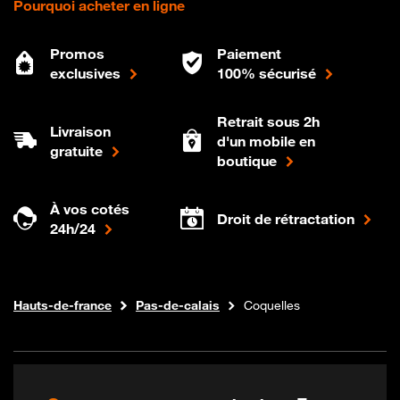
Pourquoi acheter en ligne
Promos
Paiement
exclusives
100% sécurisé
Retrait sous 2h
Livraison
d'un mobile en
gratuite
boutique
À vos cotés
Droit de rétractation
24h/24
Internet fibre
Boutique Orange
Hauts-de-france
Pas-de-calais
Coquelles