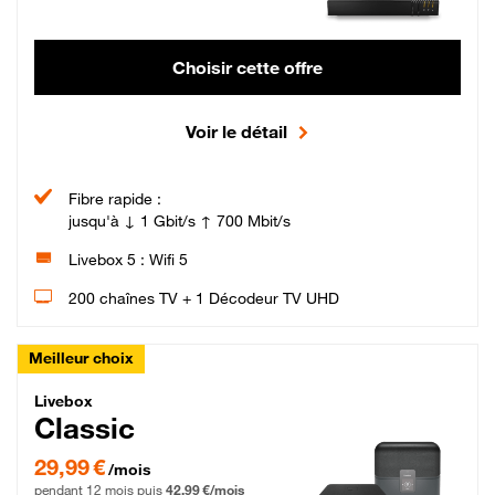
Choisir cette offre
Voir le détail
Fibre rapide :
jusqu'à ↓ 1 Gbit/s ↑ 700 Mbit/s
Livebox 5 : Wifi 5
200 chaînes TV + 1 Décodeur TV UHD
Meilleur choix
Livebox Classic Fibre
Livebox
Classic
29,99 € par mois pendant 12 mois puis 42,99 € par mois, Engagement 12 moi
29,99 €
/mois
pendant 12 mois puis
42,99 €/mois