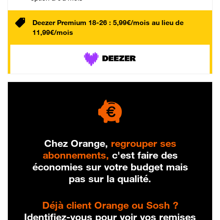
Deezer Premium 18-26 : 5,99€/mois au lieu de
11,99€/mois
Chez Orange,
regrouper ses
abonnements,
c'est faire des
économies sur votre budget mais
pas sur la qualité.
Déjà client Orange ou Sosh ?
Identifiez-vous pour voir vos remises