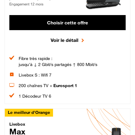
Engagement 12 mois
Choisir cette offre
Voir le détail
Fibre très rapide :
jusqu'à ↓ 2 Gbit/s partagés ↑ 800 Mbit/s
Livebox S : Wifi 7
200 chaînes TV +
Eurosport 1
1 Décodeur TV 6
Le meilleur d'Orange
Livebox Max Fibre
Livebox
Max