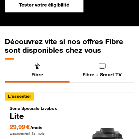
Tester votre éligibilité
Découvrez vite si nos offres Fibre
sont disponibles chez vous
Fibre
Fibre + Smart TV
L'essentiel
Série Spéciale Livebox Lite Fibre
Série Spéciale Livebox
Lite
29,99 € par mois , Engagement 12 mois
29,99 €
/mois
Engagement 12 mois