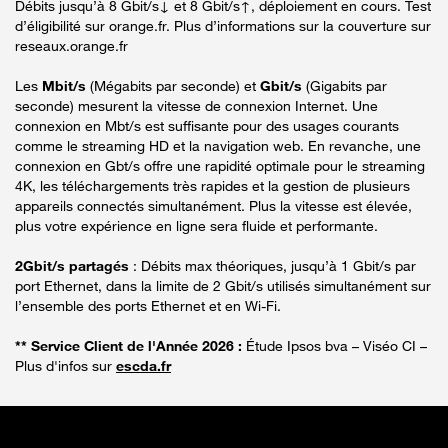
Débits jusqu’à 8 Gbit/s↓ et 8 Gbit/s↑, déploiement en cours. Test
d’éligibilité sur orange.fr. Plus d’informations sur la couverture sur
reseaux.orange.fr
Les
Mbit/s
(Mégabits par seconde) et
Gbit/s
(Gigabits par
seconde) mesurent la vitesse de connexion Internet. Une
connexion en Mbt/s est suffisante pour des usages courants
comme le streaming HD et la navigation web. En revanche, une
connexion en Gbt/s offre une rapidité optimale pour le streaming
4K, les téléchargements très rapides et la gestion de plusieurs
appareils connectés simultanément. Plus la vitesse est élevée,
plus votre expérience en ligne sera fluide et performante.
2Gbit/s partagés
: Débits max théoriques, jusqu’à 1 Gbit/s par
port Ethernet, dans la limite de 2 Gbit/s utilisés simultanément sur
l’ensemble des ports Ethernet et en Wi-Fi.
** Service Client de l'Année 2026 :
Étude Ipsos bva – Viséo CI –
Plus d'infos sur
escda.fr